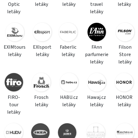
Optic
letáky
letáky
travel
letáky
letáky
letáky
EXIMtours
EXIsport
Faberlic
FAnn
Filson
letáky
letáky
letáky
parfumerie
Store
letáky
letáky
FIRO-
Frosch
HABU.cz
Hawaj.cz
HONOR
tour
letáky
letáky
letáky
letáky
letáky