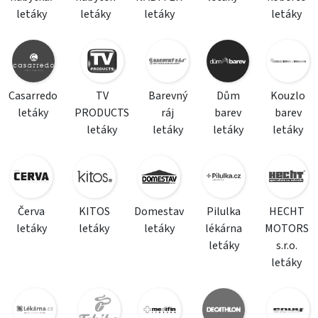
letáky
letáky
letáky
letáky
Casarredo
TV
Barevný
Dům
Kouzlo
letáky
PRODUCTS
ráj
barev
barev
letáky
letáky
letáky
letáky
Červa
KITOS
Domestav
Pilulka
HECHT
letáky
letáky
letáky
lékárna
MOTORS
letáky
s.r.o.
letáky