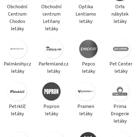
Obchodní
Obchodní
Optika
Orfa
Centrum
centrum
Lentiamo
nábytek
Chodov
Letňany
letáky
letáky
letáky
letáky
Palmknihy.cz
Parfemland.cz
Pepco
Pet Center
letáky
letáky
letáky
letáky
Petrklíč
Popron
Pramen
Prima
letáky
letáky
letáky
Drogerie
letáky