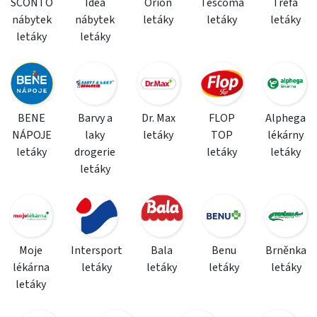
SCONTO
Idea
Orion
Tescoma
Trefa
nábytek
nábytek
letáky
letáky
letáky
letáky
letáky
BENE
Barvy a
Dr. Max
FLOP
Alphega
NÁPOJE
laky
letáky
TOP
lékárny
letáky
drogerie
letáky
letáky
letáky
Moje
Intersport
Bala
Benu
Brněnka
lékárna
letáky
letáky
letáky
letáky
letáky