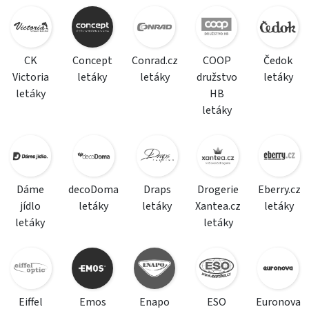
CK
Concept
Conrad.cz
COOP
Čedok
Victoria
letáky
letáky
družstvo
letáky
letáky
HB
letáky
Dáme
decoDoma
Draps
Drogerie
Eberry.cz
jídlo
letáky
letáky
Xantea.cz
letáky
letáky
letáky
Eiffel
Emos
Enapo
ESO
Euronova