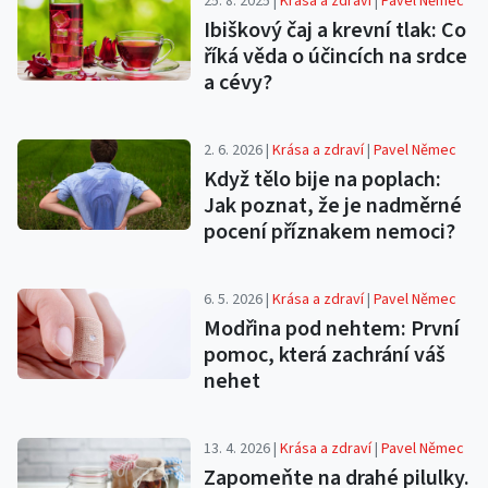
25. 8. 2025 |
Krása a zdraví
|
Pavel Němec
Ibiškový čaj a krevní tlak: Co
říká věda o účincích na srdce
a cévy?
2. 6. 2026 |
Krása a zdraví
|
Pavel Němec
Když tělo bije na poplach:
Jak poznat, že je nadměrné
pocení příznakem nemoci?
6. 5. 2026 |
Krása a zdraví
|
Pavel Němec
Modřina pod nehtem: První
pomoc, která zachrání váš
nehet
13. 4. 2026 |
Krása a zdraví
|
Pavel Němec
Zapomeňte na drahé pilulky.