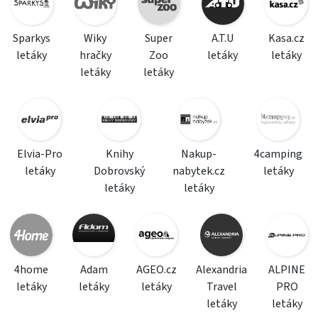
Sparkys
Wiky
Super
A.T.U
Kasa.cz
letáky
hračky
Zoo
letáky
letáky
letáky
letáky
Elvia-Pro
Knihy
Nakup-
4camping
letáky
Dobrovský
nabytek.cz
letáky
letáky
letáky
4home
Adam
AGEO.cz
Alexandria
ALPINE
letáky
letáky
letáky
Travel
PRO
letáky
letáky