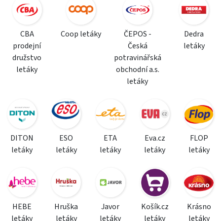
CBA
Coop letáky
ČEPOS -
Dedra
prodejní
Česká
letáky
družstvo
potravinářská
letáky
obchodní a.s.
letáky
DITON
ESO
ETA
Eva.cz
FLOP
letáky
letáky
letáky
letáky
letáky
HEBE
Hruška
Javor
Košík.cz
Krásno
letáky
letáky
letáky
letáky
letáky