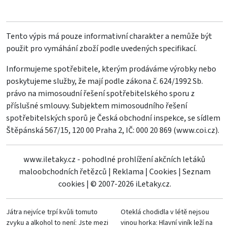
Tento výpis má pouze informativní charakter a nemůže být
použit pro vymáhání zboží podle uvedených specifikací.
Informujeme spotřebitele, kterým prodáváme výrobky nebo
poskytujeme služby, že mají podle zákona č. 624/1992 Sb.
právo na mimosoudní řešení spotřebitelského sporu z
příslušné smlouvy. Subjektem mimosoudního řešení
spotřebitelských sporů je Česká obchodní inspekce, se sídlem
Štěpánská 567/15, 120 00 Praha 2, IČ: 000 20 869 (
www.coi.cz
).
www.iletaky.cz - pohodlné prohlížení akčních letáků
maloobchodních řetězců
|
Reklama
|
Cookies
|
Seznam
cookies
|
© 2007-2026 iLetaky.cz.
Játra nejvíce trpí kvůli tomuto
Oteklá chodidla v létě nejsou
zvyku a alkohol to není: Jste mezi
vinou horka: Hlavní viník leží na