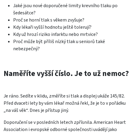
Jaké jsou nové doporučené limity krevního tlaku po
šedesátce?
Proč se horní tlak s věkem zvyšuje?
Kdy lékaři vyšší hodnotu ještě tolerují?
Kdy už hrozí riziko infarktu nebo mrtvice?
Proč může být příliš nízký tlak u seniorů také
nebezpečný?
Naměříte vyšší číslo. Je to už nemoc?
Je ráno. Sedíte v klidu, změříte si tlak a displej ukáže 145/82.
Před dvaceti lety by vám lékař možná řekl, že je to v pořádku
„na váš věk“. Dnes je přístup jiný.
Doporučení se v posledních letech zpřísnila. American Heart
Association i evropské odborné společnosti uvádějí jako