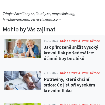
Zdroje: AkcniCeny.cz, iletaky.cz, mayoclinic.org,
hms.harvard.edu, verywellhealth.com
Mohlo by Vás zajímat
19. 9. 2025 |
Krása a zdraví
|
Pavel Němec
Jak přirozeně snížit vysoký
krevní tlak po šedesátce:
účinné tipy bez léků
2. 10. 2025 |
Krása a zdraví
|
Pavel Němec
Potraviny, které chrání
srdce: Co jíst při vysokém
krevním tlaku