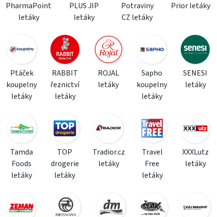
PharmaPoint
PLUS JIP
Potraviny
Prior letáky
letáky
letáky
CZ letáky
Ptáček
RABBIT
ROJAL
Sapho
SENESI
koupelny
řeznictví
letáky
koupelny
letáky
letáky
letáky
letáky
Tamda
TOP
Tradior.cz
Travel
XXXLutz
Foods
drogerie
letáky
Free
letáky
letáky
letáky
letáky