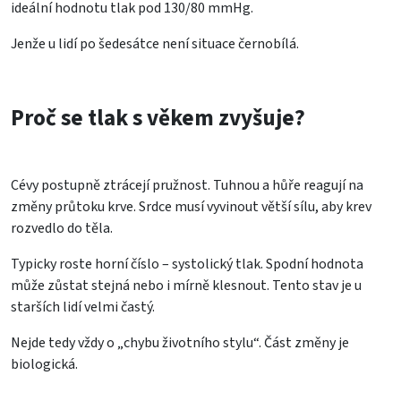
ideální hodnotu tlak pod 130/80 mmHg.
Jenže u lidí po šedesátce není situace černobílá.
Proč se tlak s věkem zvyšuje?
Cévy postupně ztrácejí pružnost. Tuhnou a hůře reagují na
změny průtoku krve. Srdce musí vyvinout větší sílu, aby krev
rozvedlo do těla.
Typicky roste horní číslo – systolický tlak. Spodní hodnota
může zůstat stejná nebo i mírně klesnout. Tento stav je u
starších lidí velmi častý.
Nejde tedy vždy o „chybu životního stylu“. Část změny je
biologická.