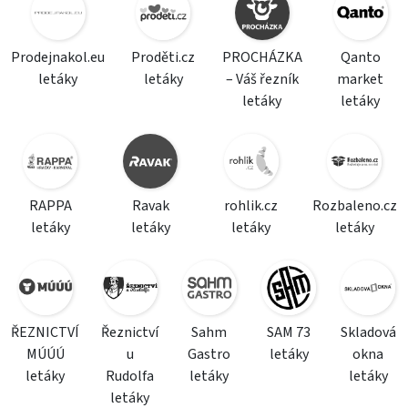
Prodejnakol.eu
Proděti.cz
PROCHÁZKA
Qanto
letáky
letáky
– Váš řezník
market
letáky
letáky
RAPPA
Ravak
rohlik.cz
Rozbaleno.cz
letáky
letáky
letáky
letáky
ŘEZNICTVÍ
Řeznictví
Sahm
SAM 73
Skladová
MÚÚÚ
u
Gastro
letáky
okna
letáky
Rudolfa
letáky
letáky
letáky