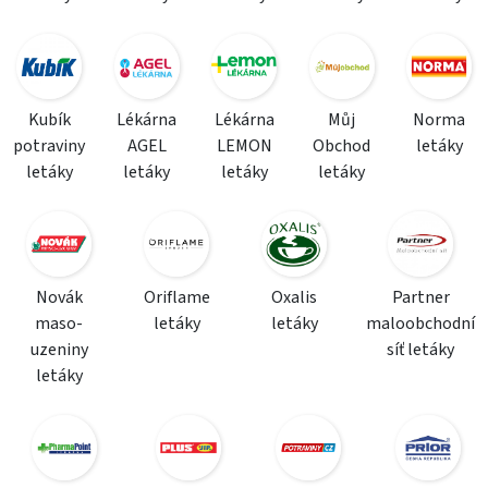
Kubík
Lékárna
Lékárna
Můj
Norma
potraviny
AGEL
LEMON
Obchod
letáky
letáky
letáky
letáky
letáky
Novák
Oriflame
Oxalis
Partner
maso-
letáky
letáky
maloobchodní
uzeniny
síť letáky
letáky