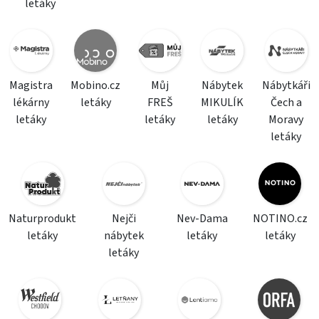
letáky
Magistra
Mobino.cz
Můj
Nábytek
Nábytkáři
lékárny
letáky
FREŠ
MIKULÍK
Čech a
letáky
letáky
letáky
Moravy
letáky
Naturprodukt
Nejči
Nev-Dama
NOTINO.cz
letáky
nábytek
letáky
letáky
letáky