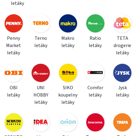
letáky
Penny
Terno
Makro
Ratio
TETA
Market
letáky
letáky
letáky
drogerie
letáky
letáky
OBI
UNI
SIKO
Comfor
Jysk
letáky
HOBBY
koupelny
letáky
letáky
letáky
letáky