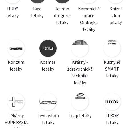
HUDY
Ikea
Jasmín
Kamenické
Knižní
letáky
letáky
drogerie
práce
klub
letáky
Ondrejka
letáky
letáky
Konzum
Kosmas
Krásný -
Kuchyně
letáky
letáky
zdravotnická
SMART
technika
letáky
letáky
Lékárny
Levnoshop
Loap letáky
LUXOR
EUPHRASIA
letáky
letáky