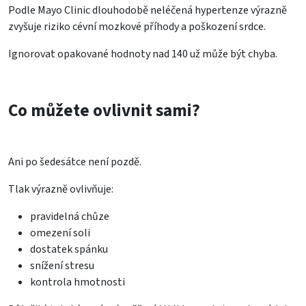
Podle Mayo Clinic dlouhodobě neléčená hypertenze výrazně
zvyšuje riziko cévní mozkové příhody a poškození srdce.
Ignorovat opakované hodnoty nad 140 už může být chyba.
Co můžete ovlivnit sami?
Ani po šedesátce není pozdě.
Tlak výrazně ovlivňuje:
pravidelná chůze
omezení soli
dostatek spánku
snížení stresu
kontrola hmotnosti