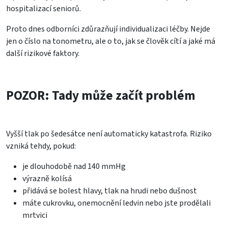
hospitalizací seniorů.
Proto dnes odborníci zdůrazňují individualizaci léčby. Nejde
jen o číslo na tonometru, ale o to, jak se člověk cítí a jaké má
další rizikové faktory.
POZOR: Tady může začít problém
Vyšší tlak po šedesátce není automaticky katastrofa. Riziko
vzniká tehdy, pokud:
je dlouhodobě nad 140 mmHg
výrazně kolísá
přidává se bolest hlavy, tlak na hrudi nebo dušnost
máte cukrovku, onemocnění ledvin nebo jste prodělali
mrtvici