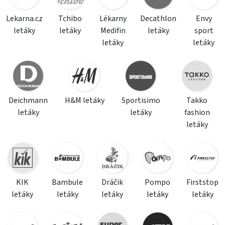
Lekarna.cz
Tchibo
Lékarny
Decathlon
Envy
letáky
letáky
Medifin
letáky
sport
letáky
letáky
Deichmann
H&M letáky
Sportisimo
Takko
letáky
letáky
fashion
letáky
KIK
Bambule
Dráčik
Pompo
Firststop
letáky
letáky
letáky
letáky
letáky