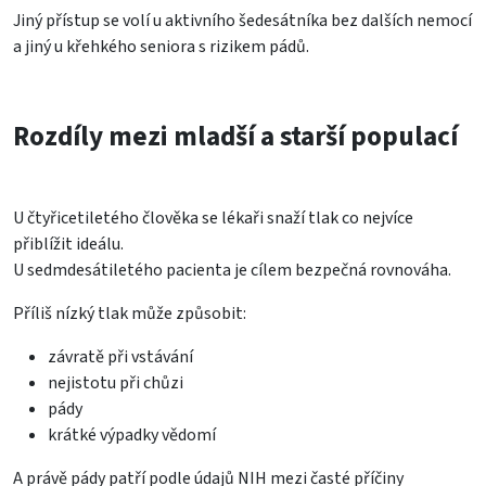
Jiný přístup se volí u aktivního šedesátníka bez dalších nemocí
a jiný u křehkého seniora s rizikem pádů.
Rozdíly mezi mladší a starší populací
U čtyřicetiletého člověka se lékaři snaží tlak co nejvíce
přiblížit ideálu.
U sedmdesátiletého pacienta je cílem bezpečná rovnováha.
Příliš nízký tlak může způsobit:
závratě při vstávání
nejistotu při chůzi
pády
krátké výpadky vědomí
A právě pády patří podle údajů NIH mezi časté příčiny