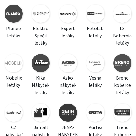
Planeo
Elektro
Expert
Fotolab
T.S.
letáky
Spáčil
letáky
letáky
Bohemia
letáky
letáky
Mobelix
Kika
Asko
Vesna
Breno
letáky
Nábytek
nábytek
letáky
koberce
letáky
letáky
letáky
CZ
Jamall
JENA-
Purtex
Trend
nábytkář
nábytek
NÁBYTEK
letáky
koberce