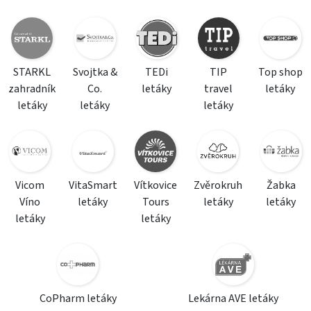
STARKL
Svojtka &
TEDi
TIP
Top shop
zahradník
Co.
letáky
travel
letáky
letáky
letáky
letáky
Vicom
VitaSmart
Vítkovice
Zvěrokruh
Žabka
Víno
letáky
Tours
letáky
letáky
letáky
letáky
CoPharm letáky
Lekárna AVE letáky