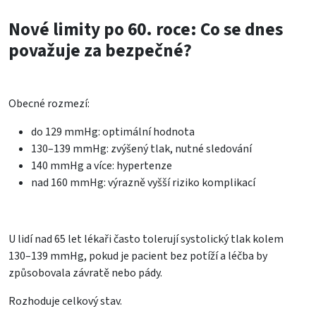
Nové limity po 60. roce: Co se dnes
považuje za bezpečné?
Obecné rozmezí:
do 129 mmHg: optimální hodnota
130–139 mmHg: zvýšený tlak, nutné sledování
140 mmHg a více: hypertenze
nad 160 mmHg: výrazně vyšší riziko komplikací
U lidí nad 65 let lékaři často tolerují systolický tlak kolem
130–139 mmHg, pokud je pacient bez potíží a léčba by
způsobovala závratě nebo pády.
Rozhoduje celkový stav.