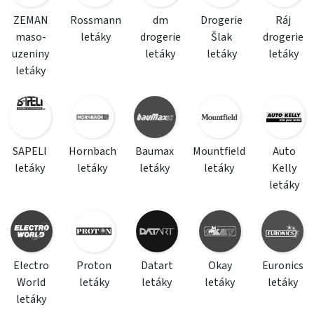
ZEMAN
Rossmann
dm
Drogerie
Ráj
maso-
letáky
drogerie
Šlak
drogerie
uzeniny
letáky
letáky
letáky
letáky
SAPELI
Hornbach
Baumax
Mountfield
Auto
letáky
letáky
letáky
letáky
Kelly
letáky
Electro
Proton
Datart
Okay
Euronics
World
letáky
letáky
letáky
letáky
letáky