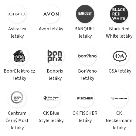
Astratex
Avon letáky
BANQUET
Black Red
letáky
letáky
White letáky
BobrElektro.cz
Bonprix
BonVeno
C&A letáky
letáky
letáky
letáky
Centrum
CK Blue
CK FISCHER
CK
Černý Most
Style letáky
letáky
Neckermann
letáky
letáky