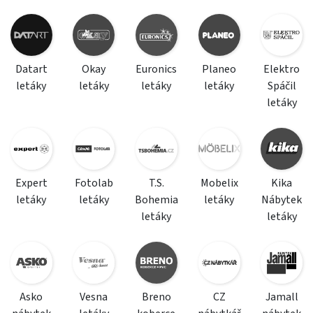
Datart
Okay
Euronics
Planeo
Elektro
letáky
letáky
letáky
letáky
Spáčil
letáky
Expert
Fotolab
T.S.
Mobelix
Kika
letáky
letáky
Bohemia
letáky
Nábytek
letáky
letáky
Asko
Vesna
Breno
CZ
Jamall