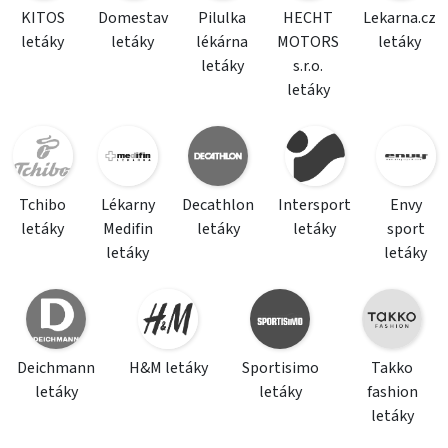
KITOS
Domestav
Pilulka
HECHT
Lekarna.cz
letáky
letáky
lékárna
MOTORS
letáky
letáky
s.r.o.
letáky
Tchibo
Lékarny
Decathlon
Intersport
Envy
letáky
Medifin
letáky
letáky
sport
letáky
letáky
Deichmann
H&M letáky
Sportisimo
Takko
letáky
letáky
fashion
letáky