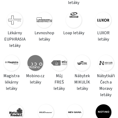
letáky
Lékárny
Levnoshop
Loap letáky
LUXOR
EUPHRASIA
letáky
letáky
letáky
Magistra
Mobino.cz
Můj
Nábytek
Nábytkáři
lékárny
letáky
FREŠ
MIKULÍK
Čech a
letáky
letáky
letáky
Moravy
letáky