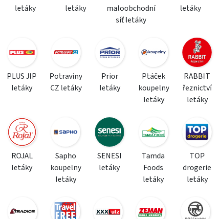
letáky
letáky
maloobchodní
letáky
síť letáky
PLUS JIP
Potraviny
Prior
Ptáček
RABBIT
letáky
CZ letáky
letáky
koupelny
řeznictví
letáky
letáky
ROJAL
Sapho
SENESI
Tamda
TOP
letáky
koupelny
letáky
Foods
drogerie
letáky
letáky
letáky