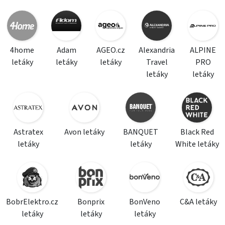
4home
Adam
AGEO.cz
Alexandria
ALPINE
letáky
letáky
letáky
Travel
PRO
letáky
letáky
Astratex
Avon letáky
BANQUET
Black Red
letáky
letáky
White letáky
BobrElektro.cz
Bonprix
BonVeno
C&A letáky
letáky
letáky
letáky