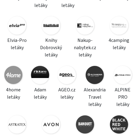
letáky
letáky
Elvia-Pro
Knihy
Nakup-
4camping
letáky
Dobrovský
nabytek.cz
letáky
letáky
letáky
4home
Adam
AGEO.cz
Alexandria
ALPINE
letáky
letáky
letáky
Travel
PRO
letáky
letáky