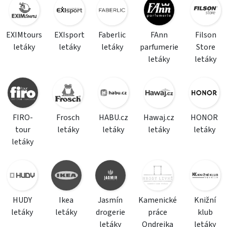
EXIMtours
EXIsport
Faberlic
FAnn
Filson
letáky
letáky
letáky
parfumerie
Store
letáky
letáky
FIRO-
Frosch
HABU.cz
Hawaj.cz
HONOR
tour
letáky
letáky
letáky
letáky
letáky
HUDY
Ikea
Jasmín
Kamenické
Knižní
letáky
letáky
drogerie
práce
klub
letáky
Ondrejka
letáky