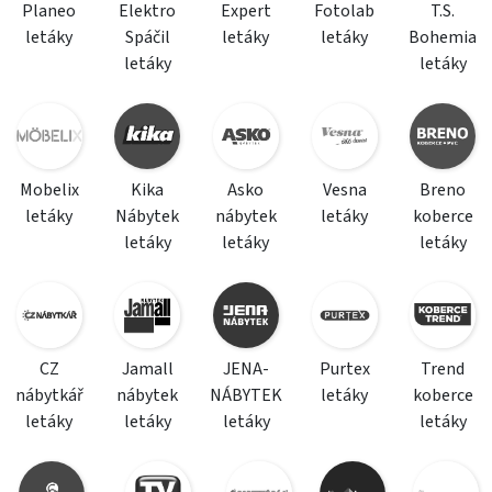
Planeo
Elektro
Expert
Fotolab
T.S.
letáky
Spáčil
letáky
letáky
Bohemia
letáky
letáky
Mobelix
Kika
Asko
Vesna
Breno
letáky
Nábytek
nábytek
letáky
koberce
letáky
letáky
letáky
CZ
Jamall
JENA-
Purtex
Trend
nábytkář
nábytek
NÁBYTEK
letáky
koberce
letáky
letáky
letáky
letáky