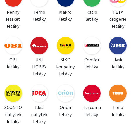
Penny
Terno
Makro
Ratio
TETA
Market
letáky
letáky
letáky
drogerie
letáky
letáky
OBI
UNI
SIKO
Comfor
Jysk
letáky
HOBBY
koupelny
letáky
letáky
letáky
letáky
SCONTO
Idea
Orion
Tescoma
Trefa
nábytek
nábytek
letáky
letáky
letáky
letáky
letáky