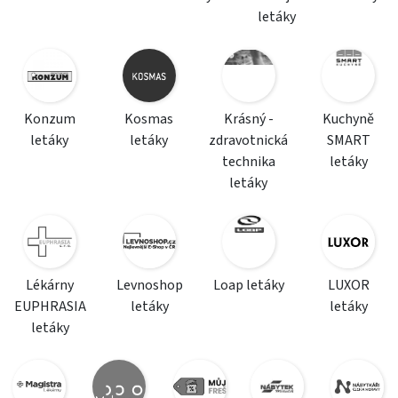
letáky
Konzum
Kosmas
Krásný -
Kuchyně
letáky
letáky
zdravotnická
SMART
technika
letáky
letáky
Lékárny
Levnoshop
Loap letáky
LUXOR
EUPHRASIA
letáky
letáky
letáky