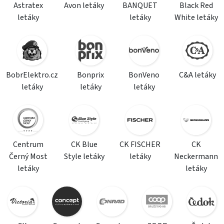
Astratex
Avon letáky
BANQUET
Black Red
letáky
letáky
White letáky
BobrElektro.cz
Bonprix
BonVeno
C&A letáky
letáky
letáky
letáky
Centrum
CK Blue
CK FISCHER
CK
Černý Most
Style letáky
letáky
Neckermann
letáky
letáky