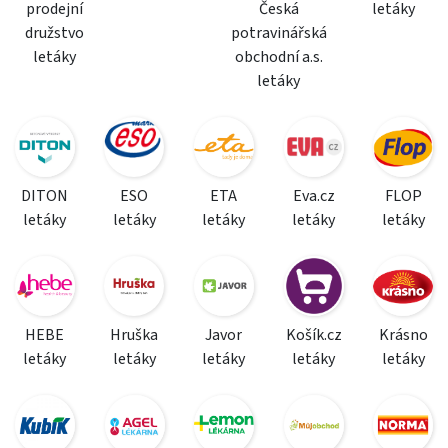
prodejní
Česká
letáky
družstvo
potravinářská
letáky
obchodní a.s.
letáky
DITON
ESO
ETA
Eva.cz
FLOP
letáky
letáky
letáky
letáky
letáky
HEBE
Hruška
Javor
Košík.cz
Krásno
letáky
letáky
letáky
letáky
letáky