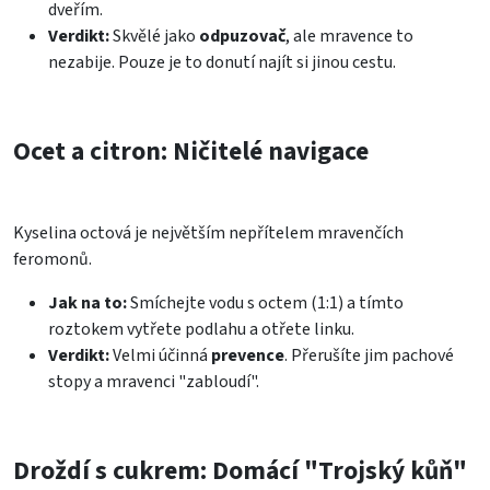
dveřím.
Verdikt:
Skvělé jako
odpuzovač
, ale mravence to
nezabije. Pouze je to donutí najít si jinou cestu.
Ocet a citron: Ničitelé navigace
Kyselina octová je největším nepřítelem mravenčích
feromonů.
Jak na to:
Smíchejte vodu s octem (1:1) a tímto
roztokem vytřete podlahu a otřete linku.
Verdikt:
Velmi účinná
prevence
. Přerušíte jim pachové
stopy a mravenci "zabloudí".
Droždí s cukrem: Domácí "Trojský kůň"