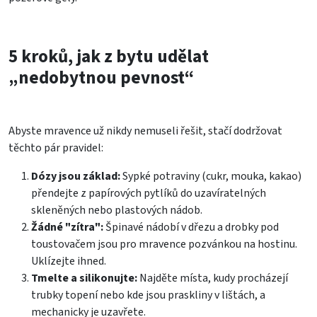
5 kroků, jak z bytu udělat
„nedobytnou pevnost“
Abyste mravence už nikdy nemuseli řešit, stačí dodržovat
těchto pár pravidel:
Dózy jsou základ:
Sypké potraviny (cukr, mouka, kakao)
přendejte z papírových pytlíků do uzavíratelných
skleněných nebo plastových nádob.
Žádné "zítra":
Špinavé nádobí v dřezu a drobky pod
toustovačem jsou pro mravence pozvánkou na hostinu.
Uklízejte ihned.
Tmelte a silikonujte:
Najděte místa, kudy procházejí
trubky topení nebo kde jsou praskliny v lištách, a
mechanicky je uzavřete.