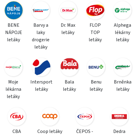
BENE
Barvy a
Dr. Max
FLOP
Alphega
NÁPOJE
laky
letáky
TOP
lékárny
letáky
drogerie
letáky
letáky
letáky
Moje
Intersport
Bala
Benu
Brněnka
lékárna
letáky
letáky
letáky
letáky
letáky
CBA
Coop letáky
ČEPOS -
Dedra