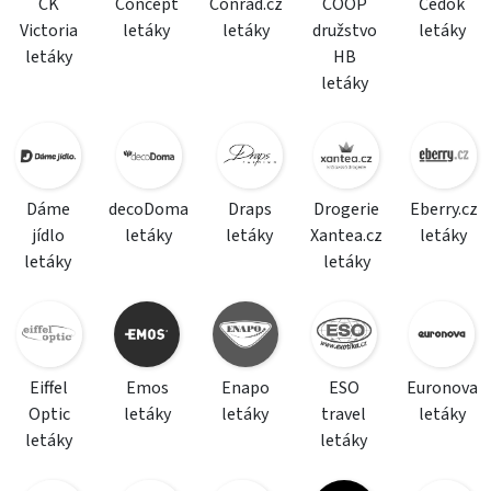
CK
Concept
Conrad.cz
COOP
Čedok
Victoria
letáky
letáky
družstvo
letáky
letáky
HB
letáky
Dáme
decoDoma
Draps
Drogerie
Eberry.cz
jídlo
letáky
letáky
Xantea.cz
letáky
letáky
letáky
Eiffel
Emos
Enapo
ESO
Euronova
Optic
letáky
letáky
travel
letáky
letáky
letáky