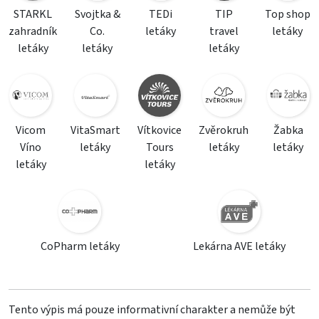
STARKL
Svojtka &
TEDi
TIP
Top shop
zahradník
Co.
letáky
travel
letáky
letáky
letáky
letáky
Vicom
VitaSmart
Vítkovice
Zvěrokruh
Žabka
Víno
letáky
Tours
letáky
letáky
letáky
letáky
CoPharm letáky
Lekárna AVE letáky
Tento výpis má pouze informativní charakter a nemůže být