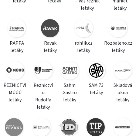
letáky
letáky
– Váš řezník
market
letáky
letáky
RAPPA
Ravak
rohlik.cz
Rozbaleno.cz
letáky
letáky
letáky
letáky
ŘEZNICTVÍ
Řeznictví
Sahm
SAM 73
Skladová
MÚÚÚ
u
Gastro
letáky
okna
letáky
Rudolfa
letáky
letáky
letáky