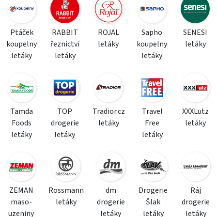
Ptáček
RABBIT
ROJAL
Sapho
SENESI
koupelny
řeznictví
letáky
koupelny
letáky
letáky
letáky
letáky
Tamda
TOP
Tradior.cz
Travel
XXXLutz
Foods
drogerie
letáky
Free
letáky
letáky
letáky
letáky
ZEMAN
Rossmann
dm
Drogerie
Ráj
maso-
letáky
drogerie
Šlak
drogerie
uzeniny
letáky
letáky
letáky