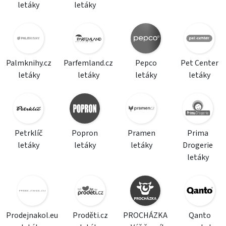
letáky
letáky
Palmknihy.cz
Parfemland.cz
Pepco
Pet Center
letáky
letáky
letáky
letáky
Petrklíč
Popron
Pramen
Prima
letáky
letáky
letáky
Drogerie
letáky
Prodejnakol.eu
Proděti.cz
PROCHÁZKA
Qanto