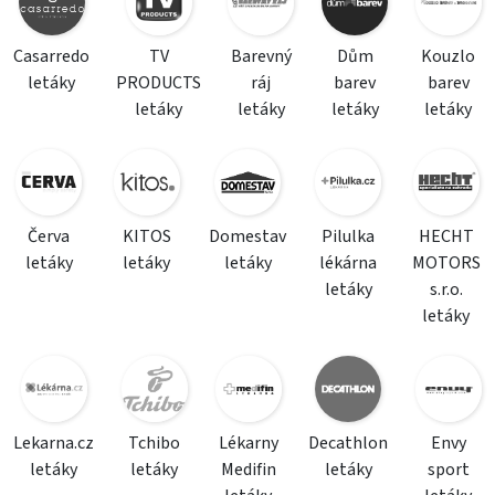
Casarredo
TV
Barevný
Dům
Kouzlo
letáky
PRODUCTS
ráj
barev
barev
letáky
letáky
letáky
letáky
Červa
KITOS
Domestav
Pilulka
HECHT
letáky
letáky
letáky
lékárna
MOTORS
letáky
s.r.o.
letáky
Lekarna.cz
Tchibo
Lékarny
Decathlon
Envy
letáky
letáky
Medifin
letáky
sport