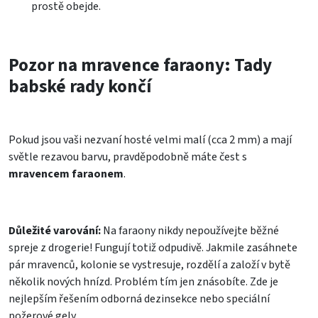
prostě obejde.
Pozor na mravence faraony: Tady
babské rady končí
Pokud jsou vaši nezvaní hosté velmi malí (cca 2 mm) a mají
světle rezavou barvu, pravděpodobně máte čest s
mravencem faraonem
.
Důležité varování:
Na faraony nikdy nepoužívejte běžné
spreje z drogerie! Fungují totiž odpudivě. Jakmile zasáhnete
pár mravenců, kolonie se vystresuje, rozdělí a založí v bytě
několik nových hnízd. Problém tím jen znásobíte. Zde je
nejlepším řešením odborná dezinsekce nebo speciální
požerové gely.