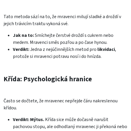
Tato metoda sází na to, že mravenci milují sladké a droždí v
jejich trávicím traktu vykoná své.
Jak na to:
Smíchejte čerstvé droždí s cukrem nebo
medem. Mravenci směs pozřou a po čase hynou.
Verdikt:
Jedna z nejúčinnějších metod pro
likvidaci
,
protože si mravenci potravu nosí i do hnízda.
Křída: Psychologická hranice
Často se dočtete, že mravenec nepřejde čáru nakreslenou
křídou.
Verdikt:
Mýtus.
Křída sice může dočasně narušit
pachovou stopu, ale odhodlaný mravenec ji překoná nebo