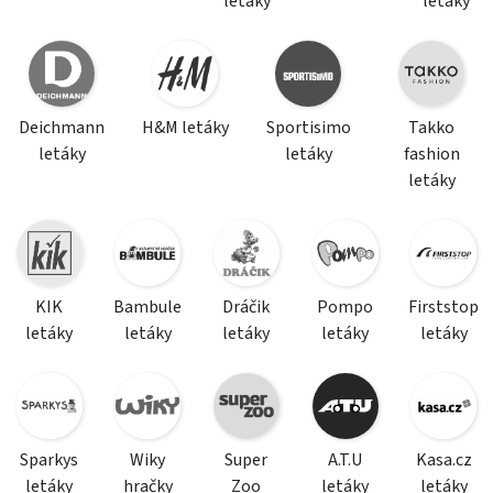
letáky
letáky
Deichmann
H&M letáky
Sportisimo
Takko
letáky
letáky
fashion
letáky
KIK
Bambule
Dráčik
Pompo
Firststop
letáky
letáky
letáky
letáky
letáky
Sparkys
Wiky
Super
A.T.U
Kasa.cz
letáky
hračky
Zoo
letáky
letáky