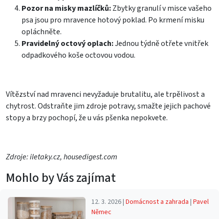
Pozor na misky mazlíčků:
Zbytky granulí v misce vašeho
psa jsou pro mravence hotový poklad. Po krmení misku
opláchněte.
Pravidelný octový oplach:
Jednou týdně otřete vnitřek
odpadkového koše octovou vodou.
Vítězství nad mravenci nevyžaduje brutalitu, ale trpělivost a
chytrost. Odstraňte jim zdroje potravy, smažte jejich pachové
stopy a brzy pochopí, že u vás pšenka nepokvete.
Zdroje: iletaky.cz, housedigest.com
Mohlo by Vás zajímat
12. 3. 2026 |
Domácnost a zahrada
|
Pavel
Němec