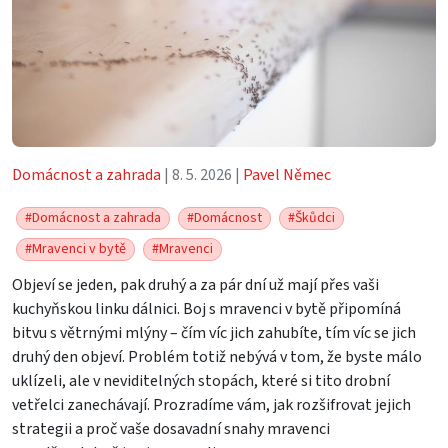
Domácnost a zahrada
| 8. 5. 2026 |
Pavel Němec
#Domácnost a zahrada
#Domácnost
#Škůdci
#Mravenci v bytě
#Mravenci
Objeví se jeden, pak druhý a za pár dní už mají přes vaši
kuchyňskou linku dálnici. Boj s mravenci v bytě připomíná
bitvu s větrnými mlýny – čím víc jich zahubíte, tím víc se jich
druhý den objeví. Problém totiž nebývá v tom, že byste málo
uklízeli, ale v neviditelných stopách, které si tito drobní
vetřelci zanechávají. Prozradíme vám, jak rozšifrovat jejich
strategii a proč vaše dosavadní snahy mravenci