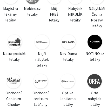
Magistra
Mobino.cz
Můj
Nábytek
Nábytkáři
lékárny
letáky
FREŠ
MIKULÍK
Čech a
letáky
letáky
letáky
Moravy
letáky
Naturprodukt
Nejči
Nev-Dama
NOTINO.cz
letáky
nábytek
letáky
letáky
letáky
Obchodní
Obchodní
Optika
Orfa
Centrum
centrum
Lentiamo
nábytek
Chodov
Letňany
letáky
letáky