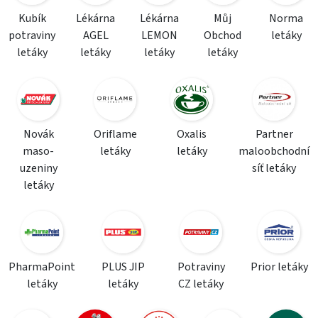
Kubík
Lékárna
Lékárna
Můj
Norma
potraviny
AGEL
LEMON
Obchod
letáky
letáky
letáky
letáky
letáky
Novák
Oriflame
Oxalis
Partner
maso-
letáky
letáky
maloobchodní
uzeniny
síť letáky
letáky
PharmaPoint
PLUS JIP
Potraviny
Prior letáky
letáky
letáky
CZ letáky