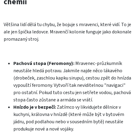
chemii
Většina lidí dělá tu chybu, že bojuje s mravenci, které vidí. To je
ale jen špička ledovce. Mravenčí kolonie funguje jako dokonale
promazaný stroj.
Pachová stopa (Feromony):
Mravenec-průzkumník
neustále hledá potravu. Jakmile najde něco lákavého
(drobeček, zaschlou kapku sirupu), cestou zpět do hnízda
vypouští feromony. Vytvoří tak neviditelnou "navigaci"
pro ostatní. Pokud tuto cestu jen setřete vodou, pachová
stopa často zůstane a armáda se vrátí.
Hnízdo je v bezpečí:
Zatímco vy likvidujete dělnice v
kuchyni, královna v hnízdě (které může být v bytovém
jádru, pod podlahou nebo v sousedním bytě) neustále
produkuje nové a nové vojáky.