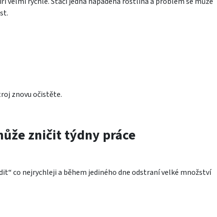
íří velmi rychle. Stačí jedna napadená rostlina a problém se může
st.
roj znovu očistěte.
ůže zničit týdny práce
dit“ co nejrychleji a během jediného dne odstraní velké množství