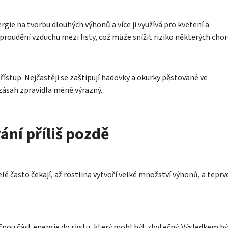
gie na tvorbu dlouhých výhonů a více ji využívá pro kvetení a
proudění vzduchu mezi listy, což může snížit riziko některých chor
řístup. Nejčastěji se zaštipují hadovky a okurky pěstované ve
zásah zpravidla méně výrazný.
ání příliš pozdě
elé často čekají, až rostlina vytvoří velké množství výhonů, a teprv
načnou část energie do růstu, který mohl být zbytečný. Výsledkem b