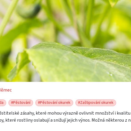
Němec
da
#Pěstování
#Pěstování okurek
#Zaštipování okurek
ěstitelské zásahy, které mohou výrazně ovlivnit množství i kvalitu
, které rostliny oslabují a snižují jejich výnos. Možná některou z n