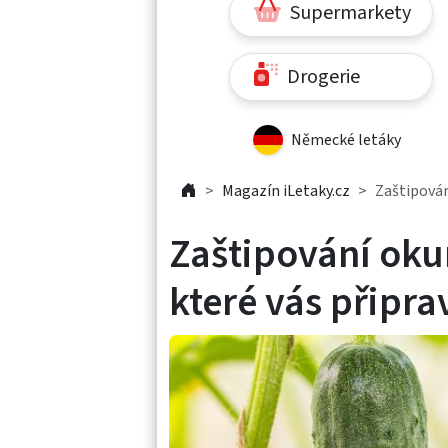
Supermarkety
Drogerie
Německé letáky
Magazín iLetaky.cz
Zaštipován
Zaštipování okur
které vás připr