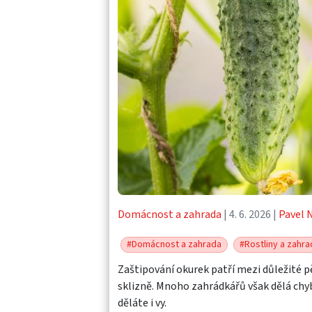
Domácnost a zahrada
| 4. 6. 2026 |
Pavel 
#Domácnost a zahrada
#Rostliny a zahra
Zaštipování okurek patří mezi důležité p
sklizně. Mnoho zahrádkářů však dělá chyby
děláte i vy.