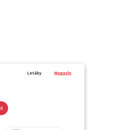
Letáky
Magazín
at