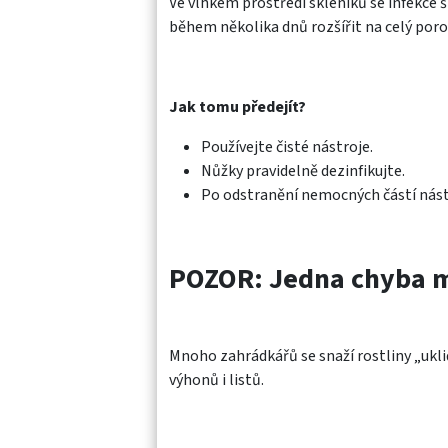
Ve vlhkém prostředí skleníků se infekce š
během několika dnů rozšířit na celý poro
Jak tomu předejít?
Používejte čisté nástroje.
Nůžky pravidelně dezinfikujte.
Po odstranění nemocných částí nást
POZOR: Jedna chyba m
Mnoho zahrádkářů se snaží rostliny „ukli
výhonů i listů.