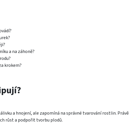
ovádí?
kurek?
ji?
eníku a na záhoně?
úrodu?
 za krokem?
ipují?
álivku a hnojení, ale zapomíná na správné tvarování rostlin. Právě
ch růst a podpořit tvorbu plodů.