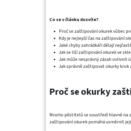
Co se v článku dozvíte?
Proč se zaštipování okurek vůbec pr
Kdy je nejlepší čas na zaštipování o
Jaké chyby zahrádkáři dělají nejčastě
Jak se liší zaštipování okurek ve skl
Jak může nesprávný zásah ovlivnit 
Jak správně zaštipovat okurky krok
Proč se okurky zašt
Mnoho pěstitelů se soustředí hlavně na z
zaštipování okurek pomáhá usměrnit jeji