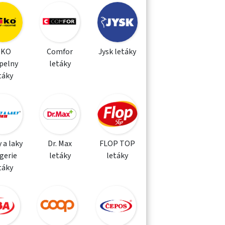
IKO
Comfor
Jysk letáky
pelny
letáky
táky
 a laky
Dr. Max
FLOP TOP
gerie
letáky
letáky
táky