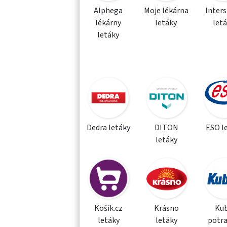
Alphega
Moje lékárna
Inter
lékárny
letáky
let
letáky
Dedra letáky
DITON
ESO l
letáky
Košík.cz
Krásno
Kub
letáky
letáky
potra