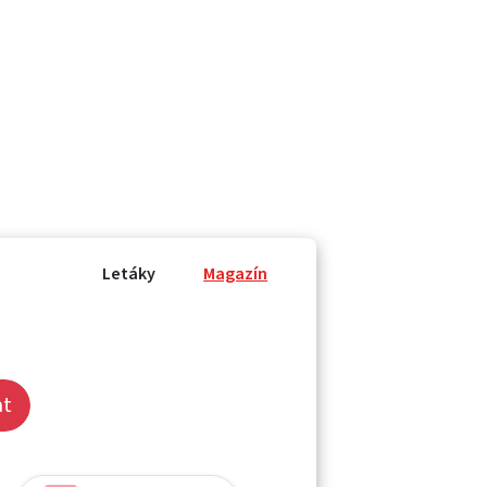
Letáky
Magazín
at