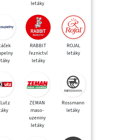
letáky
táček
RABBIT
ROJAL
upelny
řeznictví
letáky
etáky
letáky
XLutz
ZEMAN
Rossmann
táky
maso-
letáky
uzeniny
letáky