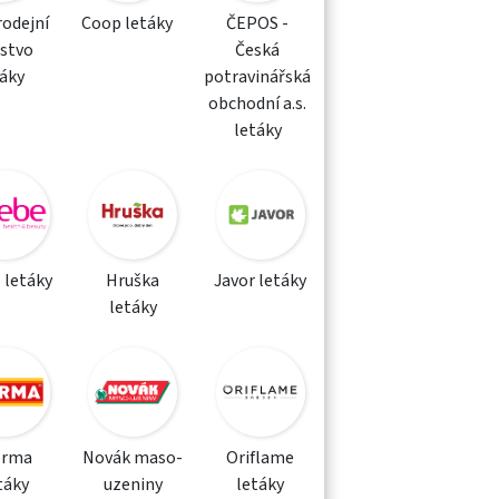
rodejní
Coop letáky
ČEPOS -
žstvo
Česká
táky
potravinářská
obchodní a.s.
letáky
 letáky
Hruška
Javor letáky
letáky
orma
Novák maso-
Oriflame
táky
uzeniny
letáky