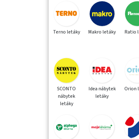
Terno letáky
Makro letáky
Ratio 
SCONTO
Idea nábytek
Orion 
nábytek
letáky
letáky