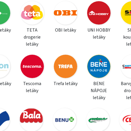
letáky
TETA
OBI letáky
UNI HOBBY
S
drogerie
letáky
kou
letáky
le
letáky
Tescoma
Trefa letáky
BENE
Barvy
letáky
NÁPOJE
dro
letáky
le