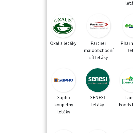
let
Oxalis letáky
Partner
Phar
maloobchodní
le
síť letáky
Sapho
SENESI
Tam
koupelny
letáky
Foods 
letáky