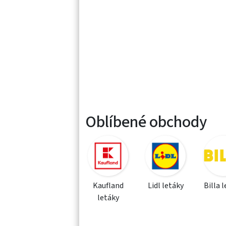
Oblíbené obchody
Kaufland
Lidl letáky
Billa 
letáky