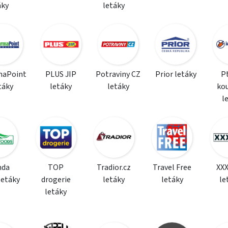
áky
letáky
maPoint
PLUS JIP
Potraviny CZ
Prior letáky
P
táky
letáky
letáky
ko
l
da
TOP
Tradior.cz
Travel Free
XX
letáky
drogerie
letáky
letáky
le
letáky