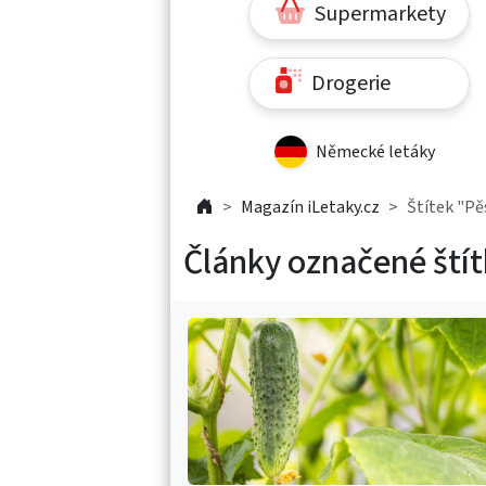
Supermarkety
Drogerie
Německé letáky
Magazín iLetaky.cz
Štítek "Pě
Články označené ští