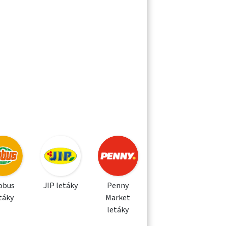
obus
JIP letáky
Penny
táky
Market
letáky