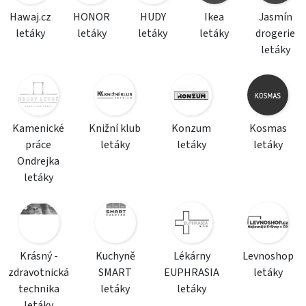
Hawaj.cz
HONOR
HUDY
Ikea
Jasmín
letáky
letáky
letáky
letáky
drogerie
letáky
Kamenické
Knižní klub
Konzum
Kosmas
práce
letáky
letáky
letáky
Ondrejka
letáky
Krásný -
Kuchyně
Lékárny
Levnoshop
zdravotnická
SMART
EUPHRASIA
letáky
technika
letáky
letáky
letáky