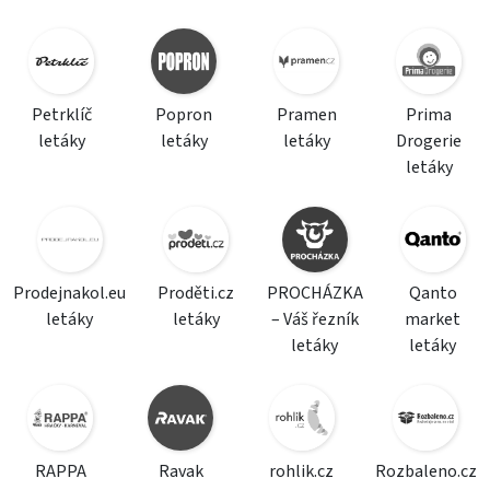
Petrklíč
Popron
Pramen
Prima
letáky
letáky
letáky
Drogerie
letáky
Prodejnakol.eu
Proděti.cz
PROCHÁZKA
Qanto
letáky
letáky
– Váš řezník
market
letáky
letáky
RAPPA
Ravak
rohlik.cz
Rozbaleno.cz