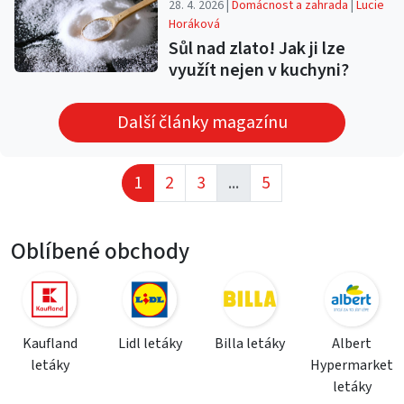
28. 4. 2026 |
Domácnost a zahrada
|
Lucie
Horáková
Sůl nad zlato! Jak ji lze
využít nejen v kuchyni?
Další články magazínu
1
2
3
...
5
Oblíbené obchody
Kaufland
Lidl letáky
Billa letáky
Albert
letáky
Hypermarket
letáky