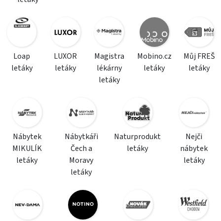
Loap
LUXOR
Magistra
Mobino.cz
Můj FREŠ
letáky
letáky
lékárny
letáky
letáky
letáky
Nábytek
Nábytkáři
Naturprodukt
Nejči
MIKULÍK
Čech a
letáky
nábytek
letáky
Moravy
letáky
letáky