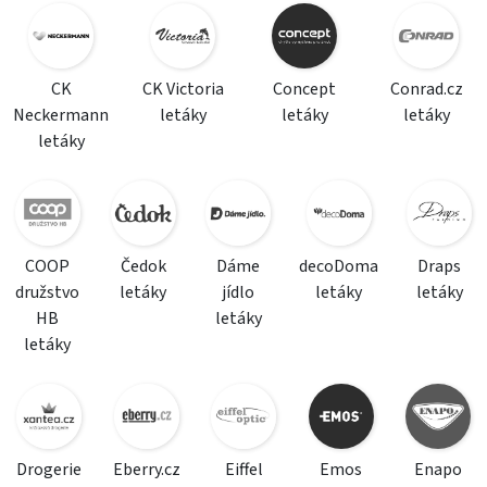
CK
CK Victoria
Concept
Conrad.cz
Neckermann
letáky
letáky
letáky
letáky
COOP
Čedok
Dáme
decoDoma
Draps
družstvo
letáky
jídlo
letáky
letáky
HB
letáky
letáky
Drogerie
Eberry.cz
Eiffel
Emos
Enapo