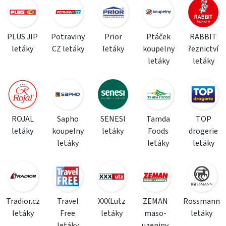
PLUS JIP
Potraviny
Prior
Ptáček
RABBIT
letáky
CZ letáky
letáky
koupelny
řeznictví
letáky
letáky
ROJAL
Sapho
SENESI
Tamda
TOP
letáky
koupelny
letáky
Foods
drogerie
letáky
letáky
letáky
Tradior.cz
Travel
XXXLutz
ZEMAN
Rossmann
letáky
Free
letáky
maso-
letáky
letáky
uzeniny