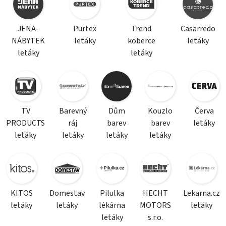
JENA-
Purtex
Trend
Casarredo
NÁBYTEK
letáky
koberce
letáky
letáky
letáky
TV
Barevný
Dům
Kouzlo
Červa
PRODUCTS
ráj
barev
barev
letáky
letáky
letáky
letáky
letáky
KITOS
Domestav
Pilulka
HECHT
Lekarna.cz
letáky
letáky
lékárna
MOTORS
letáky
letáky
s.r.o.