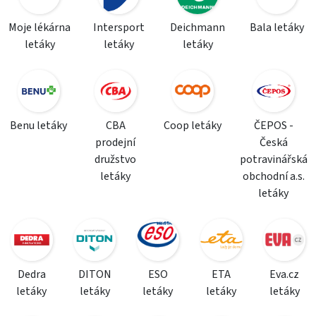
Moje lékárna
Intersport
Deichmann
Bala letáky
letáky
letáky
letáky
Benu letáky
CBA
Coop letáky
ČEPOS -
prodejní
Česká
družstvo
potravinářská
letáky
obchodní a.s.
letáky
Dedra
DITON
ESO
ETA
Eva.cz
letáky
letáky
letáky
letáky
letáky