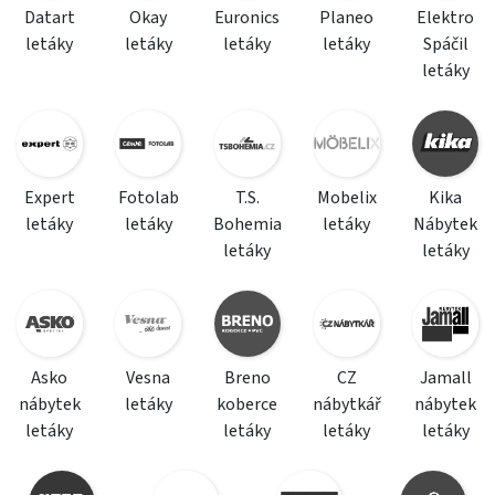
Datart
Okay
Euronics
Planeo
Elektro
letáky
letáky
letáky
letáky
Spáčil
letáky
Expert
Fotolab
T.S.
Mobelix
Kika
letáky
letáky
Bohemia
letáky
Nábytek
letáky
letáky
Asko
Vesna
Breno
CZ
Jamall
nábytek
letáky
koberce
nábytkář
nábytek
letáky
letáky
letáky
letáky