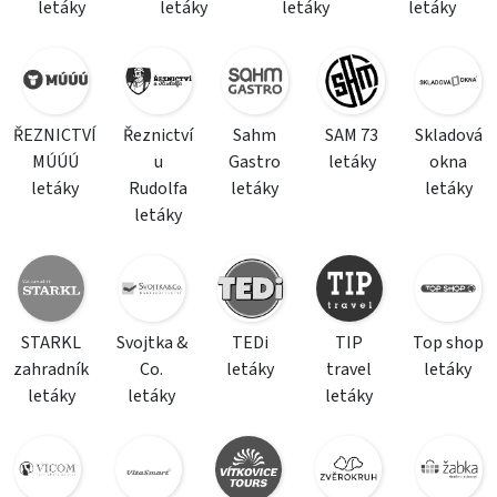
letáky
letáky
letáky
letáky
ŘEZNICTVÍ
Řeznictví
Sahm
SAM 73
Skladová
MÚÚÚ
u
Gastro
letáky
okna
letáky
Rudolfa
letáky
letáky
letáky
STARKL
Svojtka &
TEDi
TIP
Top shop
zahradník
Co.
letáky
travel
letáky
letáky
letáky
letáky