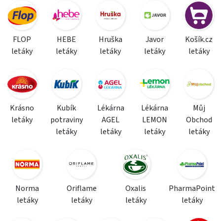
FLOP
HEBE
Hruška
Javor
Košík.cz
letáky
letáky
letáky
letáky
letáky
Krásno
Kubík
Lékárna
Lékárna
Můj
letáky
potraviny
AGEL
LEMON
Obchod
letáky
letáky
letáky
letáky
Norma
Oriflame
Oxalis
PharmaPoint
letáky
letáky
letáky
letáky