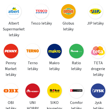
Albert
Tesco letáky
Globus
JIP letáky
Supermarket
letáky
letáky
Penny
Terno
Makro
Ratio
TETA
Market
letáky
letáky
letáky
drogerie
letáky
letáky
OBI
UNI
SIKO
Comfor
Jysk
letáky
HOBBY
koupelny
letáky
letáky