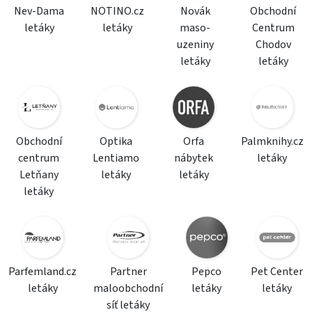
Nev-Dama
NOTINO.cz
Novák
Obchodní
letáky
letáky
maso-
Centrum
uzeniny
Chodov
letáky
letáky
Obchodní
Optika
Orfa
Palmknihy.cz
centrum
Lentiamo
nábytek
letáky
Letňany
letáky
letáky
letáky
Parfemland.cz
Partner
Pepco
Pet Center
letáky
maloobchodní
letáky
letáky
síť letáky