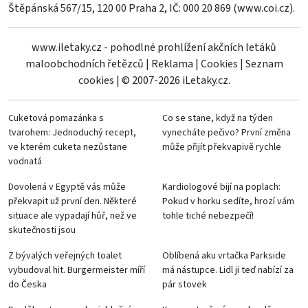
Štěpánská 567/15, 120 00 Praha 2, IČ: 000 20 869 (
www.coi.cz
).
www.iletaky.cz - pohodlné prohlížení akčních letáků
maloobchodních řetězců
|
Reklama
|
Cookies
|
Seznam
cookies
|
© 2007-2026 iLetaky.cz.
Cuketová pomazánka s
Co se stane, když na týden
tvarohem: Jednoduchý recept,
vynecháte pečivo? První změna
ve kterém cuketa nezůstane
může přijít překvapivě rychle
vodnatá
Dovolená v Egyptě vás může
Kardiologové bijí na poplach:
překvapit už první den. Některé
Pokud v horku sedíte, hrozí vám
situace ale vypadají hůř, než ve
tohle tiché nebezpečí!
skutečnosti jsou
Z bývalých veřejných toalet
Oblíbená aku vrtačka Parkside
vybudoval hit. Burgermeister míří
má nástupce. Lidl ji teď nabízí za
do Česka
pár stovek