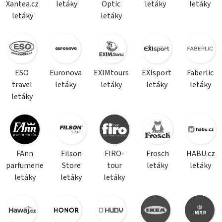
Xantea.cz
letáky
Optic
letáky
letáky
letáky
letáky
ESO
Euronova
EXIMtours
EXIsport
Faberlic
travel
letáky
letáky
letáky
letáky
letáky
FAnn
Filson
FIRO-
Frosch
HABU.cz
parfumerie
Store
tour
letáky
letáky
letáky
letáky
letáky