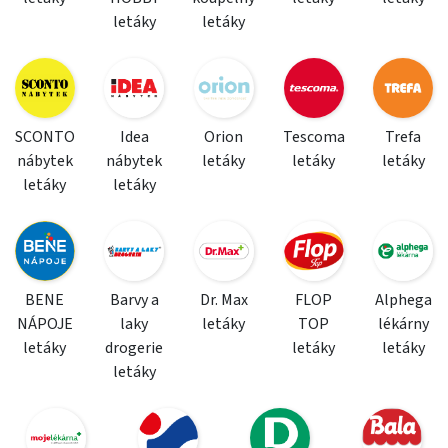
letáky
letáky
SCONTO
Idea
Orion
Tescoma
Trefa
nábytek
nábytek
letáky
letáky
letáky
letáky
letáky
BENE
Barvy a
Dr. Max
FLOP
Alphega
NÁPOJE
laky
letáky
TOP
lékárny
letáky
drogerie
letáky
letáky
letáky