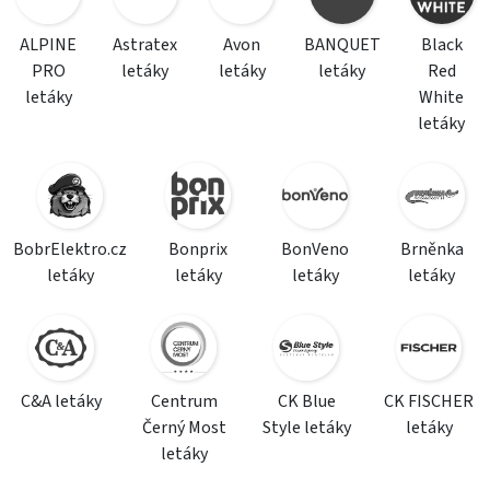
ALPINE
Astratex
Avon
BANQUET
Black
PRO
letáky
letáky
letáky
Red
letáky
White
letáky
BobrElektro.cz
Bonprix
BonVeno
Brněnka
letáky
letáky
letáky
letáky
C&A letáky
Centrum
CK Blue
CK FISCHER
Černý Most
Style letáky
letáky
letáky