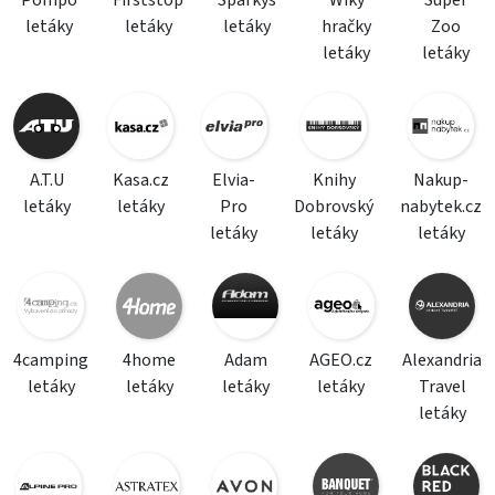
Pompo
Firststop
Sparkys
Wiky
Super
letáky
letáky
letáky
hračky
Zoo
letáky
letáky
A.T.U
Kasa.cz
Elvia-
Knihy
Nakup-
letáky
letáky
Pro
Dobrovský
nabytek.cz
letáky
letáky
letáky
4camping
4home
Adam
AGEO.cz
Alexandria
letáky
letáky
letáky
letáky
Travel
letáky