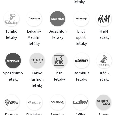
letáky
Tchibo
Lékarny
Decathlon
Envy
H&M
letáky
Medifin
letáky
sport
letáky
letáky
letáky
Sportisimo
Takko
KIK
Bambule
Dráčik
letáky
fashion
letáky
letáky
letáky
letáky