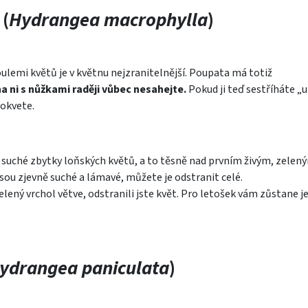
 (
Hydrangea macrophylla
)
ulemi květů je v květnu nejzranitelnější. Poupata má totiž
a ni s nůžkami raději vůbec nesahejte.
Pokud ji teď sestříháte „u
okvete.
suché zbytky loňských květů, a to těsně nad prvním živým, zelen
sou zjevně suché a lámavé, můžete je odstranit celé.
lený vrchol větve, odstranili jste květ. Pro letošek vám zůstane j
ydrangea paniculata
)