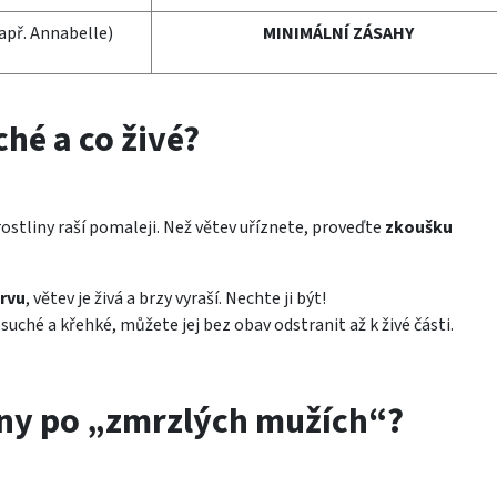
apř. Annabelle)
MINIMÁLNÍ ZÁSAHY
ché a co živé?
rostliny raší pomaleji. Než větev uříznete, proveďte
zkoušku
rvu
, větev je živá a brzy vyraší. Nechte ji být!
 suché a křehké, můžete jej bez obav odstranit až k živé části.
ny po „zmrzlých mužích“?