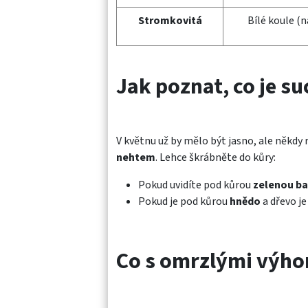
Stromkovitá
Bílé koule (n
Jak poznat, co je su
V květnu už by mělo být jasno, ale někdy 
nehtem
. Lehce škrábněte do kůry:
Pokud uvidíte pod kůrou
zelenou ba
Pokud je pod kůrou
hnědo
a dřevo je
Co s omrzlými výho