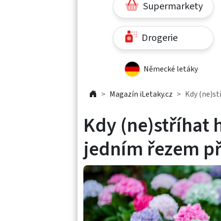
Supermarkety
Drogerie
Německé letáky
Magazín iLetaky.cz
Kdy (ne)st
Kdy (ne)stříhat
jedním řezem při