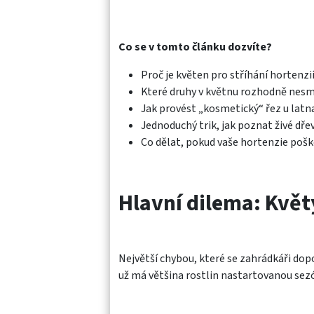
Co se v tomto článku dozvíte?
Proč je květen pro stříhání hortenz
Které druhy v květnu rozhodně nesm
Jak provést „kosmetický“ řez u latn
Jednoduchý trik, jak poznat živé dř
Co dělat, pokud vaše hortenzie pošk
Hlavní dilema: Květ
Největší chybou, které se zahrádkáři dopo
už má většina rostlin nastartovanou sezó