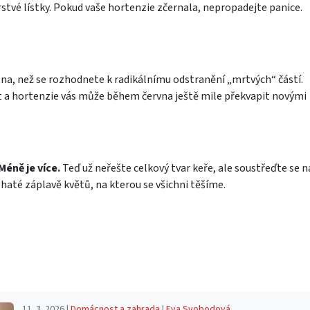
tvé lístky. Pokud vaše hortenzie zčernala, nepropadejte panice.
na, než se rozhodnete k radikálnímu odstranění „mrtvých“ částí.
 a hortenzie vás může během června ještě mile překvapit novými
Méně je více.
Teď už neřešte celkový tvar keře, ale soustřeďte se n
bohaté záplavě květů, na kterou se všichni těšíme.
11. 3. 2026 |
Domácnost a zahrada
|
Eva Svobodová