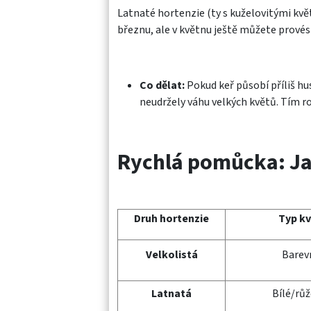
Latnaté hortenzie (ty s kuželovitými kvě
březnu, ale v květnu ještě můžete provés
Co dělat:
Pokud keř působí příliš hus
neudržely váhu velkých květů. Tím ros
Rychlá pomůcka: Ja
Druh hortenzie
Typ kv
Velkolistá
Barev
Latnatá
Bílé/růž