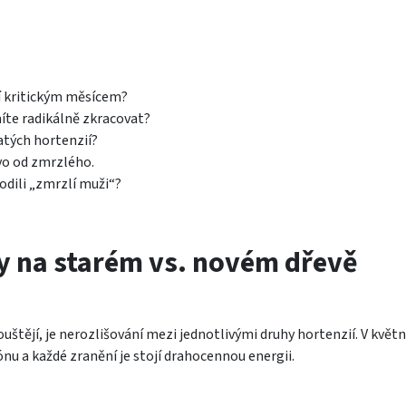
ií kritickým měsícem?
íte radikálně zkracovat?
atých hortenzií?
evo od zmrzlého.
odili „zmrzlí muži“?
y na starém vs. novém dřevě
uštějí, je nerozlišování mezi jednotlivými druhy hortenzií. V květ
nu a každé zranění je stojí drahocennou energii.