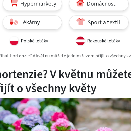
Hypermarkety
Domácnost
Lékárny
Sport a textil
Polské letáky
Rakouské letáky
říhat hortenzie? V květnu můžete jedním řezem přijít o všechny k
 hortenzie? V květnu můžet
jít o všechny květy