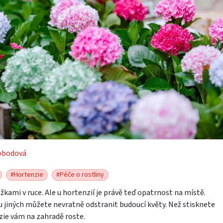
obodová
#Hortenzie
#Péče o rostliny
kami v ruce. Ale u hortenzií je právě teď opatrnost na místě.
 u jiných můžete nevratně odstranit budoucí květy. Než stisknete
nzie vám na zahradě roste.