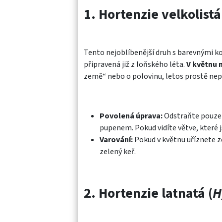
1. Hortenzie velkolistá
Tento nejoblíbenější druh s barevnými ko
připravená již z loňského léta.
V květnu n
země“ nebo o polovinu, letos prostě nep
Povolená úprava:
Odstraňte pouze 
pupenem. Pokud vidíte větve, které j
Varování:
Pokud v květnu uříznete ze
zelený keř.
2. Hortenzie latnatá (
H