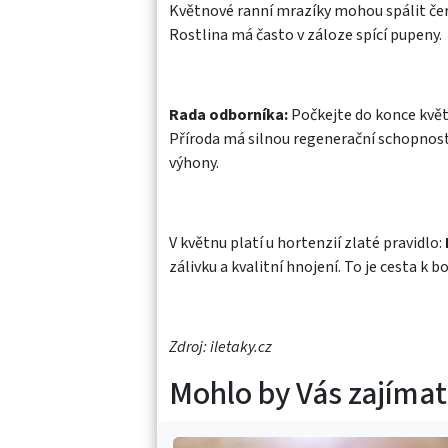
Květnové ranní mrazíky mohou spálit čers
Rostlina má často v záloze spící pupeny.
Rada odborníka:
Počkejte do konce květ
Příroda má silnou regenerační schopnost
výhony.
V květnu platí u hortenzií zlaté pravidlo:
zálivku a kvalitní hnojení. To je cesta k 
Zdroj: iletaky.cz
Mohlo by Vás zajímat