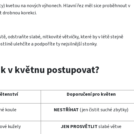
ty) kvetou na nových výhonech. Hlavní řez měl sice proběhnout v
t drobnou korekci.
tě, odstraňte slabé, nitkovité větvičky, které by v létě stejně
tlině ulehčíte a podpoříte ty nejsilnější stonky.
k v květnu postupovat?
ětenství
Doporučení pro květen
né koule
NESTŘÍHAT
(jen čistit suché zbytky)
ové kužely
JEN PROSVĚTLIT
slabé větve