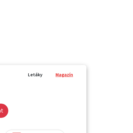
Letáky
Magazín
at