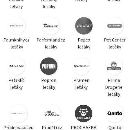
letáky
letáky
Palmknihy.cz
Parfemland.cz
Pepco
Pet Center
letáky
letáky
letáky
letáky
Petrklíč
Popron
Pramen
Prima
letáky
letáky
letáky
Drogerie
letáky
Prodejnakol.eu
Proděti.cz
PROCHÁZKA
Qanto