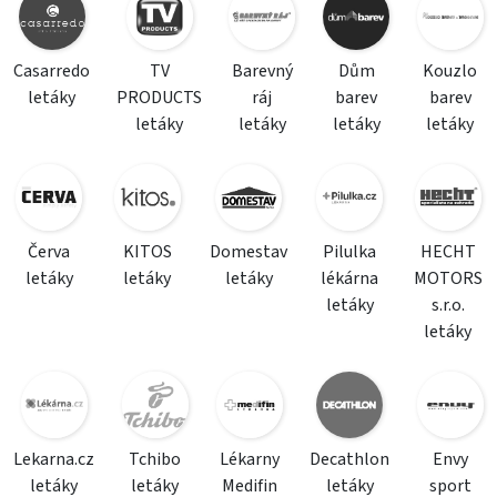
Casarredo
TV
Barevný
Dům
Kouzlo
letáky
PRODUCTS
ráj
barev
barev
letáky
letáky
letáky
letáky
Červa
KITOS
Domestav
Pilulka
HECHT
letáky
letáky
letáky
lékárna
MOTORS
letáky
s.r.o.
letáky
Lekarna.cz
Tchibo
Lékarny
Decathlon
Envy
letáky
letáky
Medifin
letáky
sport