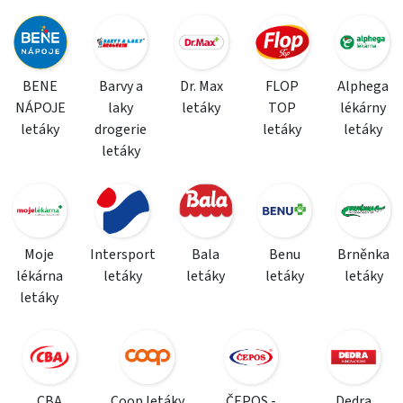
BENE
Barvy a
Dr. Max
FLOP
Alphega
NÁPOJE
laky
letáky
TOP
lékárny
letáky
drogerie
letáky
letáky
letáky
Moje
Intersport
Bala
Benu
Brněnka
lékárna
letáky
letáky
letáky
letáky
letáky
CBA
Coop letáky
ČEPOS -
Dedra