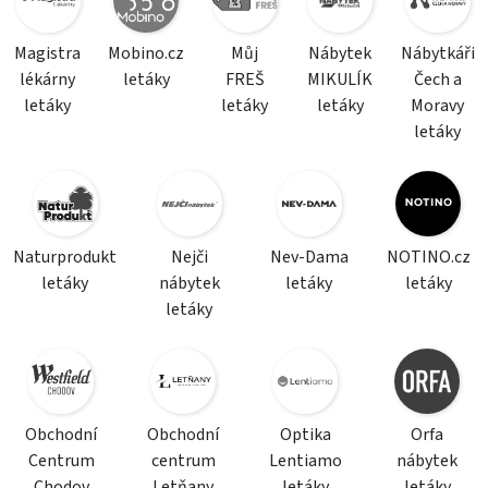
Magistra
Mobino.cz
Můj
Nábytek
Nábytkáři
lékárny
letáky
FREŠ
MIKULÍK
Čech a
letáky
letáky
letáky
Moravy
letáky
Naturprodukt
Nejči
Nev-Dama
NOTINO.cz
letáky
nábytek
letáky
letáky
letáky
Obchodní
Obchodní
Optika
Orfa
Centrum
centrum
Lentiamo
nábytek
Chodov
Letňany
letáky
letáky