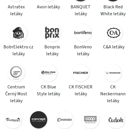
Astratex
Avon letáky
BANQUET
Black Red
letáky
letáky
White letáky
BobrElektro.cz
Bonprix
BonVeno
C&A letáky
letáky
letáky
letáky
Centrum
CK Blue
CK FISCHER
CK
Černý Most
Style letáky
letáky
Neckermann
letáky
letáky