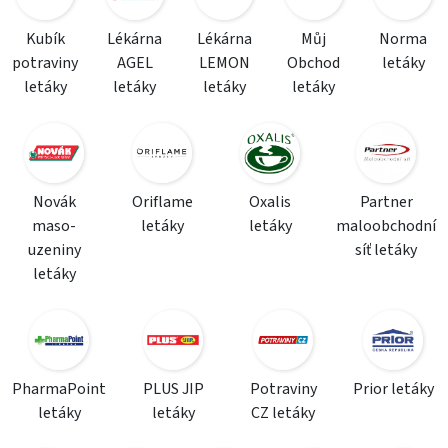
Kubík
Lékárna
Lékárna
Můj
Norma
potraviny
AGEL
LEMON
Obchod
letáky
letáky
letáky
letáky
letáky
Novák
Oriflame
Oxalis
Partner
maso-
letáky
letáky
maloobchodní
uzeniny
síť letáky
letáky
PharmaPoint
PLUS JIP
Potraviny
Prior letáky
letáky
letáky
CZ letáky