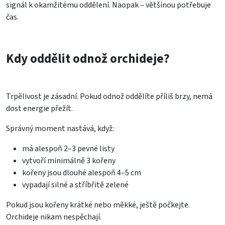
signál k okamžitému oddělení. Naopak – většinou potřebuje
čas.
Kdy oddělit odnož orchideje?
Trpělivost je zásadní. Pokud odnož oddělíte příliš brzy, nemá
dost energie přežít.
Správný moment nastává, když:
má alespoň 2–3 pevné listy
vytvoří minimálně 3 kořeny
kořeny jsou dlouhé alespoň 4–5 cm
vypadají silné a stříbřitě zelené
Pokud jsou kořeny krátké nebo měkké, ještě počkejte.
Orchideje nikam nespěchají.