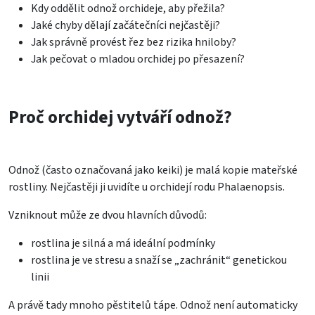
Kdy oddělit odnož orchideje, aby přežila?
Jaké chyby dělají začátečníci nejčastěji?
Jak správně provést řez bez rizika hniloby?
Jak pečovat o mladou orchidej po přesazení?
Proč orchidej vytváří odnož?
Odnož (často označovaná jako keiki) je malá kopie mateřské
rostliny. Nejčastěji ji uvidíte u orchidejí rodu Phalaenopsis.
Vzniknout může ze dvou hlavních důvodů:
rostlina je silná a má ideální podmínky
rostlina je ve stresu a snaží se „zachránit“ genetickou
linii
A právě tady mnoho pěstitelů tápe. Odnož není automaticky