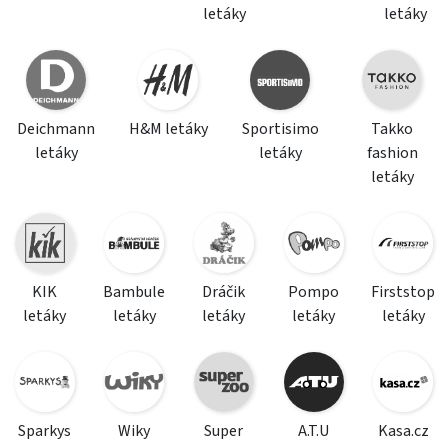
letáky
letáky
Deichmann
H&M letáky
Sportisimo
Takko
letáky
letáky
fashion
letáky
KIK
Bambule
Dráčik
Pompo
Firststop
letáky
letáky
letáky
letáky
letáky
Sparkys
Wiky
Super
A.T.U
Kasa.cz