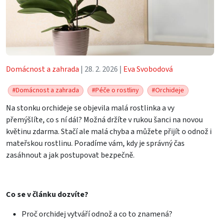
Domácnost a zahrada
| 28. 2. 2026 |
Eva Svobodová
#Domácnost a zahrada
#Péče o rostliny
#Orchideje
Na stonku orchideje se objevila malá rostlinka a vy
přemýšlíte, co s ní dál? Možná držíte v rukou šanci na novou
květinu zdarma. Stačí ale malá chyba a můžete přijít o odnož i
mateřskou rostlinu. Poradíme vám, kdy je správný čas
zasáhnout a jak postupovat bezpečně.
Co se v článku dozvíte?
Proč orchidej vytváří odnož a co to znamená?