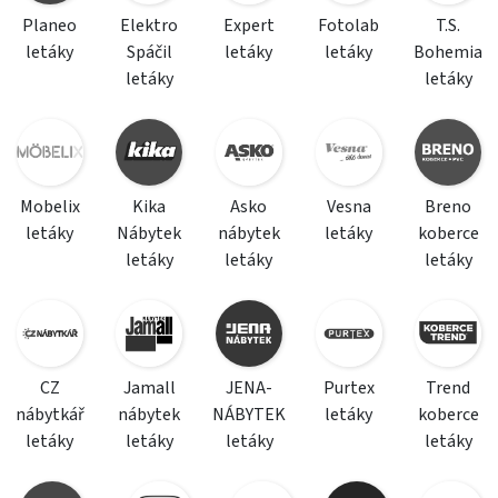
Planeo
Elektro
Expert
Fotolab
T.S.
letáky
Spáčil
letáky
letáky
Bohemia
letáky
letáky
Mobelix
Kika
Asko
Vesna
Breno
letáky
Nábytek
nábytek
letáky
koberce
letáky
letáky
letáky
CZ
Jamall
JENA-
Purtex
Trend
nábytkář
nábytek
NÁBYTEK
letáky
koberce
letáky
letáky
letáky
letáky