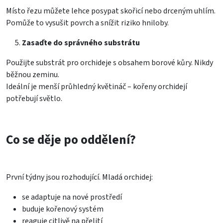
Místo řezu můžete lehce posypat skořicí nebo drceným uhlím.
Pomůže to vysušit povrch a snížit riziko hniloby.
Zasaďte do správného substrátu
Použijte substrát pro orchideje s obsahem borové kůry. Nikdy
běžnou zeminu.
Ideální je menší průhledný květináč – kořeny orchidejí
potřebují světlo.
Co se děje po oddělení?
První týdny jsou rozhodující. Mladá orchidej:
se adaptuje na nové prostředí
buduje kořenový systém
reaguje citlivě na přelití