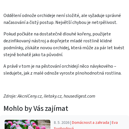
Oddělení odnože orchideje není složité, ale vyžaduje správné
načasování a čistý postup. Největší chybou je netrpělivost.
Pokud počkáte na dostatečně dlouhé kořeny, použijete
dezinfikovaný nástroj a dopřejete mladé rostlině klidné
podmínky, získáte novou orchidej, která může za pár let kvést
stejně bohatě jako ta původní.
A právě v tom je na pěstování orchidejí něco návykového –
sledujete, jak z malé odnože vyroste plnohodnotná rostlina.
Zdroje: AkcniCeny.cz, iletaky.cz, housedigest.com
Mohlo by Vás zajímat
8. 5. 2026 |
Domácnost a zahrada
|
Eva
Svobodová