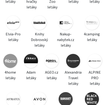
letáky
hračky
Zoo
letáky
letáky
letáky
letáky
Elvia-Pro
Knihy
Nakup-
4camping
letáky
Dobrovský
nabytek.cz
letáky
letáky
letáky
4home
Adam
AGEO.cz
Alexandria
ALPINE
letáky
letáky
letáky
Travel
PRO
letáky
letáky