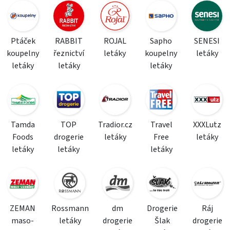
Ptáček
RABBIT
ROJAL
Sapho
SENESI
koupelny
řeznictví
letáky
koupelny
letáky
letáky
letáky
letáky
Tamda
TOP
Tradior.cz
Travel
XXXLutz
Foods
drogerie
letáky
Free
letáky
letáky
letáky
letáky
ZEMAN
Rossmann
dm
Drogerie
Ráj
maso-
letáky
drogerie
Šlak
drogerie