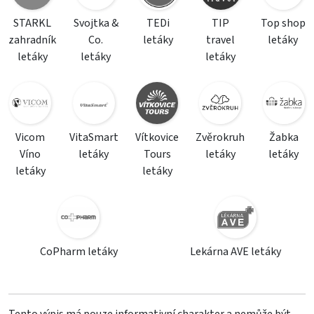
STARKL
Svojtka &
TEDi
TIP
Top shop
zahradník
Co.
letáky
travel
letáky
letáky
letáky
letáky
Vicom
VitaSmart
Vítkovice
Zvěrokruh
Žabka
Víno
letáky
Tours
letáky
letáky
letáky
letáky
CoPharm letáky
Lekárna AVE letáky
Tento výpis má pouze informativní charakter a nemůže být