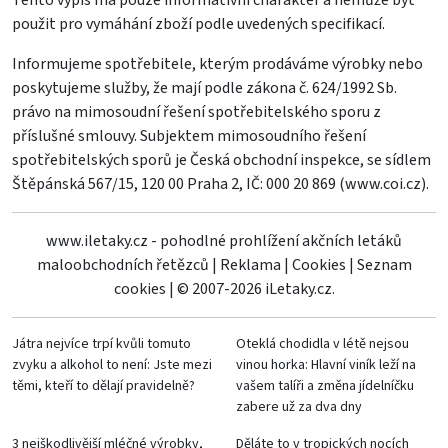
použit pro vymáhání zboží podle uvedených specifikací.
Informujeme spotřebitele, kterým prodáváme výrobky nebo
poskytujeme služby, že mají podle zákona č. 624/1992 Sb.
právo na mimosoudní řešení spotřebitelského sporu z
příslušné smlouvy. Subjektem mimosoudního řešení
spotřebitelských sporů je Česká obchodní inspekce, se sídlem
Štěpánská 567/15, 120 00 Praha 2, IČ: 000 20 869 (
www.coi.cz
).
www.iletaky.cz - pohodlné prohlížení akčních letáků
maloobchodních řetězců
|
Reklama
|
Cookies
|
Seznam
cookies
|
© 2007-2026 iLetaky.cz.
Játra nejvíce trpí kvůli tomuto
Oteklá chodidla v létě nejsou
zvyku a alkohol to není: Jste mezi
vinou horka: Hlavní viník leží na
těmi, kteří to dělají pravidelně?
vašem talíři a změna jídelníčku
zabere už za dva dny
3 nejškodlivější mléčné výrobky,
Děláte to v tropických nocích