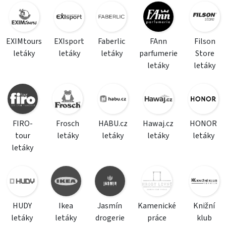
EXIMtours
EXIsport
Faberlic
FAnn
Filson
letáky
letáky
letáky
parfumerie
Store
letáky
letáky
FIRO-
Frosch
HABU.cz
Hawaj.cz
HONOR
tour
letáky
letáky
letáky
letáky
letáky
HUDY
Ikea
Jasmín
Kamenické
Knižní
letáky
letáky
drogerie
práce
klub