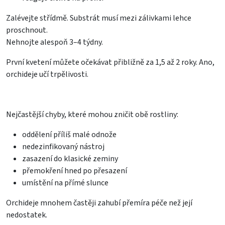
Zalévejte střídmě. Substrát musí mezi zálivkami lehce
proschnout.
Nehnojte alespoň 3–4 týdny.
První kvetení můžete očekávat přibližně za 1,5 až 2 roky. Ano,
orchideje učí trpělivosti.
Nejčastější chyby, které mohou zničit obě rostliny:
oddělení příliš malé odnože
nedezinfikovaný nástroj
zasazení do klasické zeminy
přemokření hned po přesazení
umístění na přímé slunce
Orchideje mnohem častěji zahubí přemíra péče než její
nedostatek.