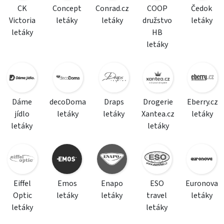
CK
Concept
Conrad.cz
COOP
Čedok
Victoria
letáky
letáky
družstvo
letáky
letáky
HB
letáky
Dáme
decoDoma
Draps
Drogerie
Eberry.cz
jídlo
letáky
letáky
Xantea.cz
letáky
letáky
letáky
Eiffel
Emos
Enapo
ESO
Euronova
Optic
letáky
letáky
travel
letáky
letáky
letáky