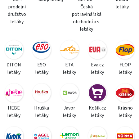
prodejní
Česká
letáky
družstvo
potravinářská
letáky
obchodní a.s.
letáky
DITON
ESO
ETA
Eva.cz
FLOP
letáky
letáky
letáky
letáky
letáky
HEBE
Hruška
Javor
Košík.cz
Krásno
letáky
letáky
letáky
letáky
letáky