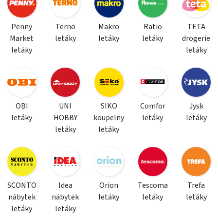
Penny
Terno
Makro
Ratio
TETA
Market
letáky
letáky
letáky
drogerie
letáky
letáky
OBI
UNI
SIKO
Comfor
Jysk
letáky
HOBBY
koupelny
letáky
letáky
letáky
letáky
SCONTO
Idea
Orion
Tescoma
Trefa
nábytek
nábytek
letáky
letáky
letáky
letáky
letáky