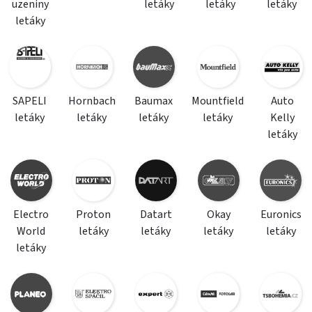
uzeniny
letáky
letáky
letáky
letáky
SAPELI
Hornbach
Baumax
Mountfield
Auto
letáky
letáky
letáky
letáky
Kelly
letáky
Electro
Proton
Datart
Okay
Euronics
World
letáky
letáky
letáky
letáky
letáky