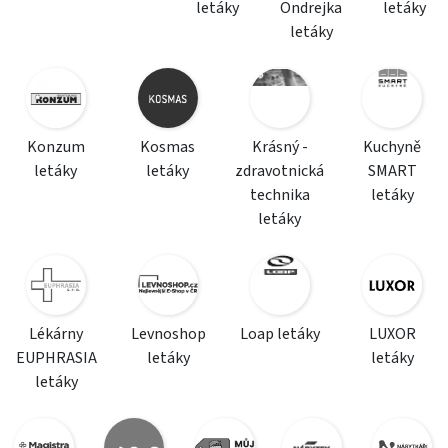
letáky
Ondrejka
letáky
letáky
Konzum
Kosmas
Krásný -
Kuchyně
letáky
letáky
zdravotnická
SMART
technika
letáky
letáky
Lékárny
Levnoshop
Loap letáky
LUXOR
EUPHRASIA
letáky
letáky
letáky