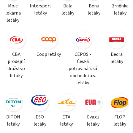
Moje
Intersport
Bala
Benu
Brněnka
lékárna
letáky
letáky
letáky
letáky
letáky
CBA
Coop letáky
ČEPOS -
Dedra
prodejní
Česká
letáky
družstvo
potravinářská
letáky
obchodní a.s.
letáky
DITON
ESO
ETA
Eva.cz
FLOP
letáky
letáky
letáky
letáky
letáky