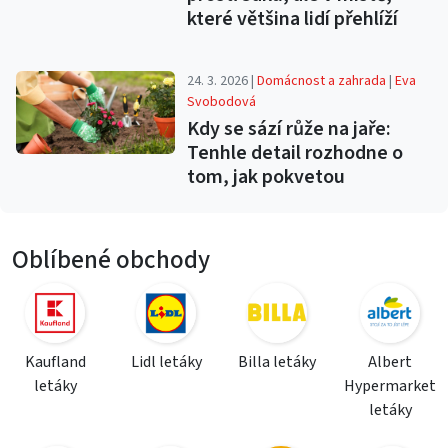
které většina lidí přehlíží
24. 3. 2026 |
Domácnost a zahrada
|
Eva
Svobodová
Kdy se sází růže na jaře:
Tenhle detail rozhodne o
tom, jak pokvetou
Oblíbené obchody
Kaufland
Lidl letáky
Billa letáky
Albert
letáky
Hypermarket
letáky