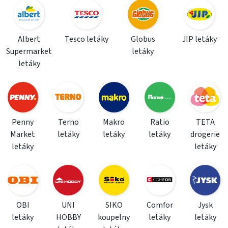
Albert
Tesco letáky
Globus
JIP letáky
Supermarket
letáky
letáky
Penny
Terno
Makro
Ratio
TETA
Market
letáky
letáky
letáky
drogerie
letáky
letáky
OBI
UNI
SIKO
Comfor
Jysk
letáky
HOBBY
koupelny
letáky
letáky