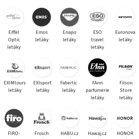
Eiffel
Emos
Enapo
ESO
Euronova
Optic
letáky
letáky
travel
letáky
letáky
letáky
EXIMtours
EXIsport
Faberlic
FAnn
Filson
letáky
letáky
letáky
parfumerie
Store
letáky
letáky
FIRO-
Frosch
HABU.cz
Hawaj.cz
HONOR