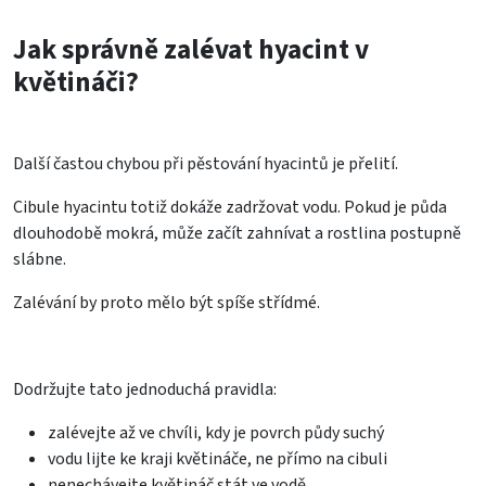
Jak správně zalévat hyacint v
květináči?
Další častou chybou při pěstování hyacintů je přelití.
Cibule hyacintu totiž dokáže zadržovat vodu. Pokud je půda
dlouhodobě mokrá, může začít zahnívat a rostlina postupně
slábne.
Zalévání by proto mělo být spíše střídmé.
Dodržujte tato jednoduchá pravidla:
zalévejte až ve chvíli, kdy je povrch půdy suchý
vodu lijte ke kraji květináče, ne přímo na cibuli
nenechávejte květináč stát ve vodě