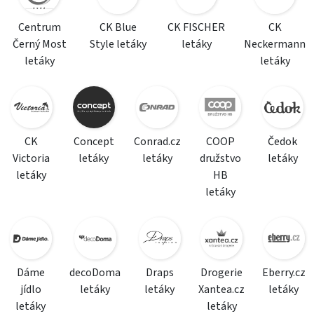
Centrum
CK Blue
CK FISCHER
CK
Černý Most
Style letáky
letáky
Neckermann
letáky
letáky
CK
Concept
Conrad.cz
COOP
Čedok
Victoria
letáky
letáky
družstvo
letáky
letáky
HB
letáky
Dáme
decoDoma
Draps
Drogerie
Eberry.cz
jídlo
letáky
letáky
Xantea.cz
letáky
letáky
letáky