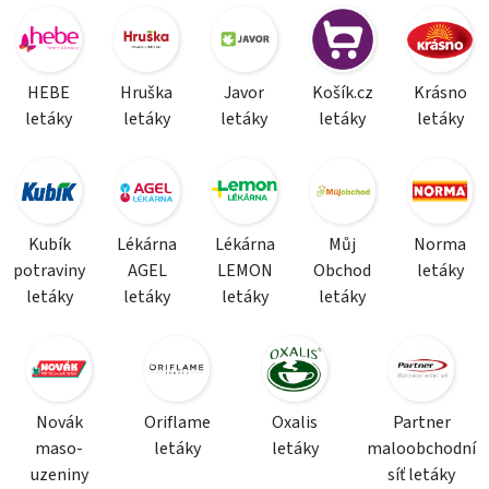
HEBE
Hruška
Javor
Košík.cz
Krásno
letáky
letáky
letáky
letáky
letáky
Kubík
Lékárna
Lékárna
Můj
Norma
potraviny
AGEL
LEMON
Obchod
letáky
letáky
letáky
letáky
letáky
Novák
Oriflame
Oxalis
Partner
maso-
letáky
letáky
maloobchodní
uzeniny
síť letáky