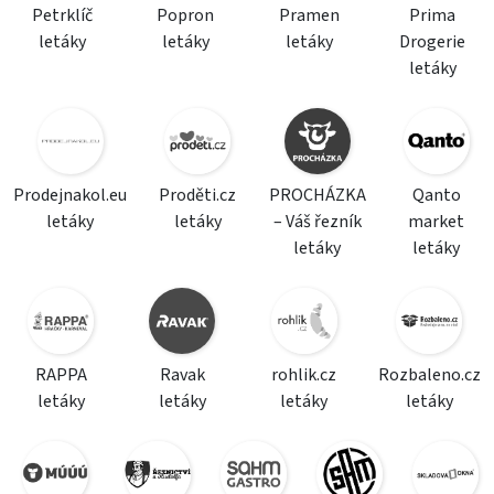
Petrklíč
Popron
Pramen
Prima
letáky
letáky
letáky
Drogerie
letáky
Prodejnakol.eu
Proděti.cz
PROCHÁZKA
Qanto
letáky
letáky
– Váš řezník
market
letáky
letáky
RAPPA
Ravak
rohlik.cz
Rozbaleno.cz
letáky
letáky
letáky
letáky