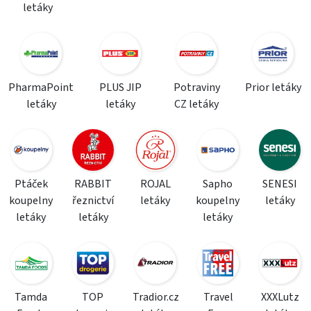
letáky
PharmaPoint
PLUS JIP
Potraviny
Prior letáky
letáky
letáky
CZ letáky
Ptáček
RABBIT
ROJAL
Sapho
SENESI
koupelny
řeznictví
letáky
koupelny
letáky
letáky
letáky
letáky
Tamda
TOP
Tradior.cz
Travel
XXXLutz