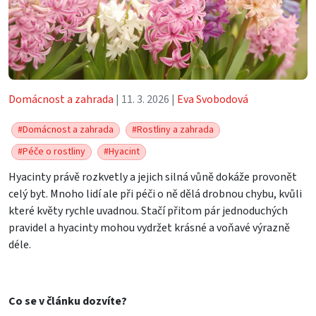
Domácnost a zahrada
| 11. 3. 2026 |
Eva Svobodová
#Domácnost a zahrada
#Rostliny a zahrada
#Péče o rostliny
#Hyacint
Hyacinty právě rozkvetly a jejich silná vůně dokáže provonět
celý byt. Mnoho lidí ale při péči o ně dělá drobnou chybu, kvůli
které květy rychle uvadnou. Stačí přitom pár jednoduchých
pravidel a hyacinty mohou vydržet krásné a voňavé výrazně
déle.
Co se v článku dozvíte?