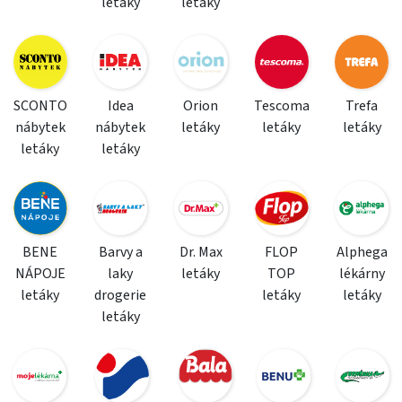
letáky
letáky
SCONTO
Idea
Orion
Tescoma
Trefa
nábytek
nábytek
letáky
letáky
letáky
letáky
letáky
BENE
Barvy a
Dr. Max
FLOP
Alphega
NÁPOJE
laky
letáky
TOP
lékárny
letáky
drogerie
letáky
letáky
letáky