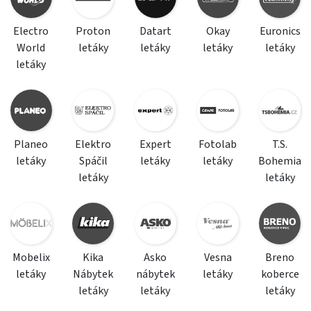
Electro
Proton
Datart
Okay
Euronics
World
letáky
letáky
letáky
letáky
letáky
Planeo
Elektro
Expert
Fotolab
T.S.
letáky
Spáčil
letáky
letáky
Bohemia
letáky
letáky
Mobelix
Kika
Asko
Vesna
Breno
letáky
Nábytek
nábytek
letáky
koberce
letáky
letáky
letáky