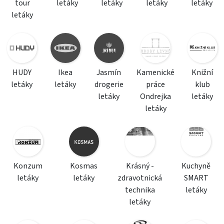
tour
letáky
letáky
letáky
letáky
letáky
HUDY
Ikea
Jasmín
Kamenické
Knižní
letáky
letáky
drogerie
práce
klub
letáky
Ondrejka
letáky
letáky
Konzum
Kosmas
Krásný -
Kuchyně
letáky
letáky
zdravotnická
SMART
technika
letáky
letáky