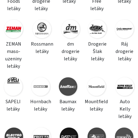
Foods
drogerie
letáky
Free
letáky
letáky
letáky
letáky
ZEMAN
Rossmann
dm
Drogerie
Ráj
maso-
letáky
drogerie
Šlak
drogerie
uzeniny
letáky
letáky
letáky
letáky
SAPELI
Hornbach
Baumax
Mountfield
Auto
letáky
letáky
letáky
letáky
Kelly
letáky