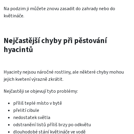
Na podzim ji můžete znovu zasadit do zahrady nebo do
květináče.
Nejčastější chyby při pěstování
hyacintů
Hyacinty nejsou náročné rostliny, ale některé chyby mohou
jejich kvetení výrazně zkrátit.
Nejčastěji se objevují tyto problémy:
příliš teplé místo v bytě
přelití cibule
nedostatek světla
odstranění listů příliš brzy po odkvětu
dlouhodobé stání květináče ve vodě