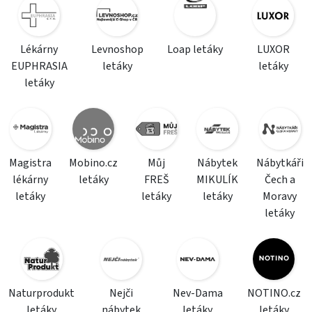
Lékárny
Levnoshop
Loap letáky
LUXOR
EUPHRASIA
letáky
letáky
letáky
Magistra
Mobino.cz
Můj
Nábytek
Nábytkáři
lékárny
letáky
FREŠ
MIKULÍK
Čech a
letáky
letáky
letáky
Moravy
letáky
Naturprodukt
Nejči
Nev-Dama
NOTINO.cz
letáky
nábytek
letáky
letáky