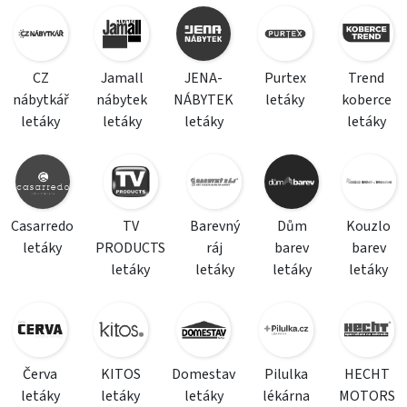
CZ
Jamall
JENA-
Purtex
Trend
nábytkář
nábytek
NÁBYTEK
letáky
koberce
letáky
letáky
letáky
letáky
Casarredo
TV
Barevný
Dům
Kouzlo
letáky
PRODUCTS
ráj
barev
barev
letáky
letáky
letáky
letáky
Červa
KITOS
Domestav
Pilulka
HECHT
letáky
letáky
letáky
lékárna
MOTORS