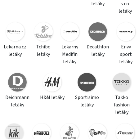
letáky
s.r.o.
letáky
Lekarna.cz
Tchibo
Lékarny
Decathlon
Envy
letáky
letáky
Medifin
letáky
sport
letáky
letáky
Deichmann
H&M letáky
Sportisimo
Takko
letáky
letáky
fashion
letáky