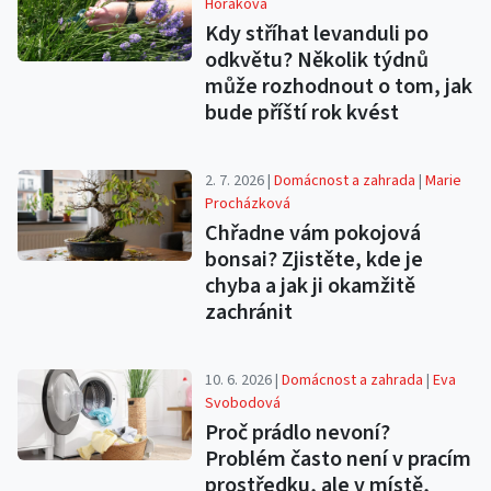
Horáková
Kdy stříhat levanduli po
odkvětu? Několik týdnů
může rozhodnout o tom, jak
bude příští rok kvést
2. 7. 2026 |
Domácnost a zahrada
|
Marie
Procházková
Chřadne vám pokojová
bonsai? Zjistěte, kde je
chyba a jak ji okamžitě
zachránit
10. 6. 2026 |
Domácnost a zahrada
|
Eva
Svobodová
Proč prádlo nevoní?
Problém často není v pracím
prostředku, ale v místě,