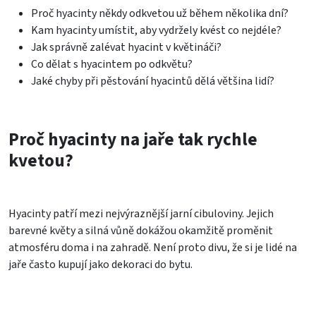
Proč hyacinty někdy odkvetou už během několika dní?
Kam hyacinty umístit, aby vydržely kvést co nejdéle?
Jak správně zalévat hyacint v květináči?
Co dělat s hyacintem po odkvětu?
Jaké chyby při pěstování hyacintů dělá většina lidí?
Proč hyacinty na jaře tak rychle
kvetou?
Hyacinty patří mezi nejvýraznější jarní cibuloviny. Jejich
barevné květy a silná vůně dokážou okamžitě proměnit
atmosféru doma i na zahradě. Není proto divu, že si je lidé na
jaře často kupují jako dekoraci do bytu.