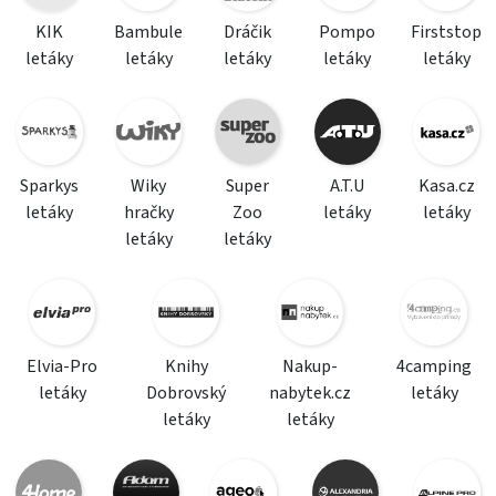
KIK
Bambule
Dráčik
Pompo
Firststop
letáky
letáky
letáky
letáky
letáky
Sparkys
Wiky
Super
A.T.U
Kasa.cz
letáky
hračky
Zoo
letáky
letáky
letáky
letáky
Elvia-Pro
Knihy
Nakup-
4camping
letáky
Dobrovský
nabytek.cz
letáky
letáky
letáky