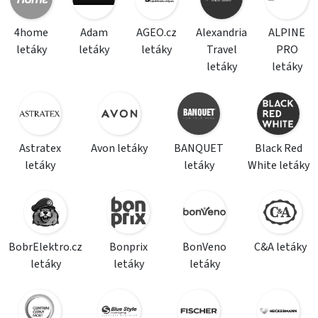
4home
Adam
AGEO.cz
Alexandria
ALPINE
letáky
letáky
letáky
Travel
PRO
letáky
letáky
Astratex
Avon letáky
BANQUET
Black Red
letáky
letáky
White letáky
BobrElektro.cz
Bonprix
BonVeno
C&A letáky
letáky
letáky
letáky