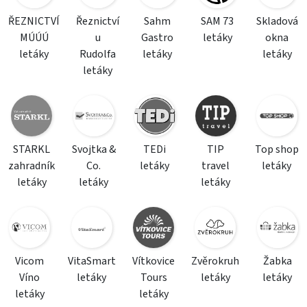
ŘEZNICTVÍ
Řeznictví
Sahm
SAM 73
Skladová
MÚÚÚ
u
Gastro
letáky
okna
letáky
Rudolfa
letáky
letáky
letáky
STARKL
Svojtka &
TEDi
TIP
Top shop
zahradník
Co.
letáky
travel
letáky
letáky
letáky
letáky
Vicom
VitaSmart
Vítkovice
Zvěrokruh
Žabka
Víno
letáky
Tours
letáky
letáky
letáky
letáky