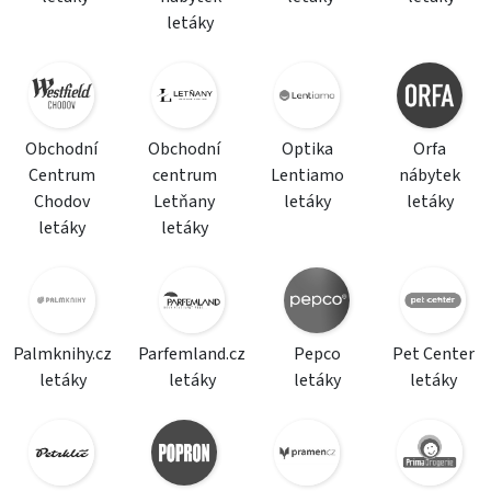
letáky
Obchodní
Obchodní
Optika
Orfa
Centrum
centrum
Lentiamo
nábytek
Chodov
Letňany
letáky
letáky
letáky
letáky
Palmknihy.cz
Parfemland.cz
Pepco
Pet Center
letáky
letáky
letáky
letáky