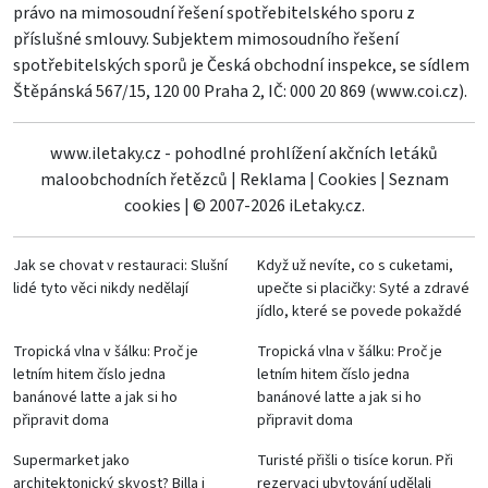
právo na mimosoudní řešení spotřebitelského sporu z
příslušné smlouvy. Subjektem mimosoudního řešení
spotřebitelských sporů je Česká obchodní inspekce, se sídlem
Štěpánská 567/15, 120 00 Praha 2, IČ: 000 20 869 (
www.coi.cz
).
www.iletaky.cz - pohodlné prohlížení akčních letáků
maloobchodních řetězců
|
Reklama
|
Cookies
|
Seznam
cookies
|
© 2007-2026 iLetaky.cz.
Jak se chovat v restauraci: Slušní
Když už nevíte, co s cuketami,
lidé tyto věci nikdy nedělají
upečte si placičky: Syté a zdravé
jídlo, které se povede pokaždé
Tropická vlna v šálku: Proč je
Tropická vlna v šálku: Proč je
letním hitem číslo jedna
letním hitem číslo jedna
banánové latte a jak si ho
banánové latte a jak si ho
připravit doma
připravit doma
Supermarket jako
Turisté přišli o tisíce korun. Při
architektonický skvost? Billa i
rezervaci ubytování udělali