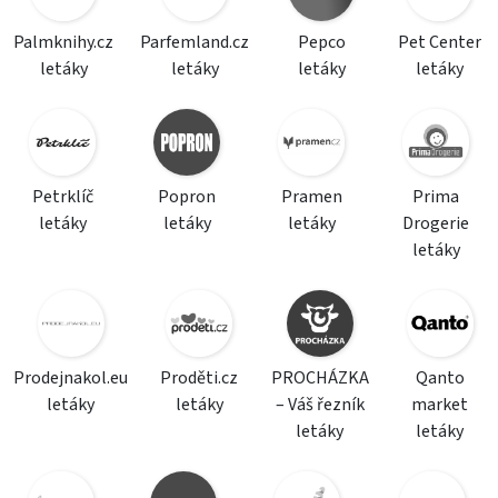
Palmknihy.cz
Parfemland.cz
Pepco
Pet Center
letáky
letáky
letáky
letáky
Petrklíč
Popron
Pramen
Prima
letáky
letáky
letáky
Drogerie
letáky
Prodejnakol.eu
Proděti.cz
PROCHÁZKA
Qanto
letáky
letáky
– Váš řezník
market
letáky
letáky