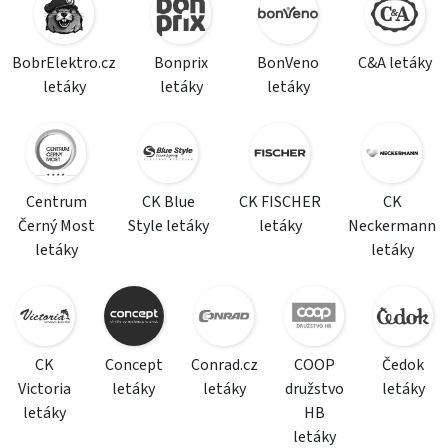
BobrElektro.cz
Bonprix
BonVeno
C&A letáky
letáky
letáky
letáky
Centrum
CK Blue
CK FISCHER
CK
Černý Most
Style letáky
letáky
Neckermann
letáky
letáky
CK
Concept
Conrad.cz
COOP
Čedok
Victoria
letáky
letáky
družstvo
letáky
letáky
HB
letáky