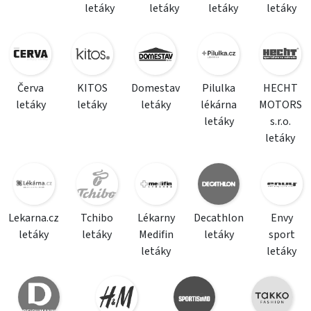
letáky
letáky
letáky
letáky
Červa
KITOS
Domestav
Pilulka
HECHT
letáky
letáky
letáky
lékárna
MOTORS
letáky
s.r.o.
letáky
Lekarna.cz
Tchibo
Lékarny
Decathlon
Envy
letáky
letáky
Medifin
letáky
sport
letáky
letáky