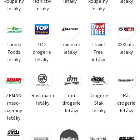
koupelny
řeznictví
letáky
koupelny
letáky
letáky
letáky
letáky
Tamda
TOP
Tradior.cz
Travel
XXXLutz
Foods
drogerie
letáky
Free
letáky
letáky
letáky
letáky
ZEMAN
Rossmann
dm
Drogerie
Ráj
maso-
letáky
drogerie
Šlak
drogerie
uzeniny
letáky
letáky
letáky
letáky