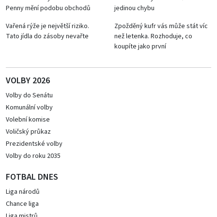
Penny mění podobu obchodů
jedinou chybu
Vařená rýže je největší riziko.
Zpožděný kufr vás může stát víc
Tato jídla do zásoby nevařte
než letenka. Rozhoduje, co
koupíte jako první
VOLBY 2026
Volby do Senátu
Komunální volby
Volební komise
Voličský průkaz
Prezidentské volby
Volby do roku 2035
FOTBAL DNES
Liga národů
Chance liga
Liga mistrů