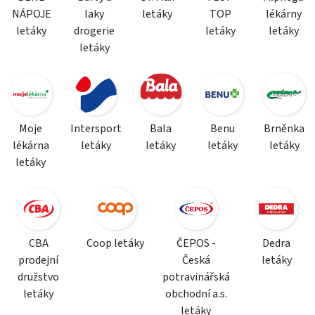
NÁPOJE
laky
letáky
TOP
lékárny
letáky
drogerie
letáky
letáky
letáky
Moje
Intersport
Bala
Benu
Brněnka
lékárna
letáky
letáky
letáky
letáky
letáky
CBA
Coop letáky
ČEPOS -
Dedra
prodejní
Česká
letáky
družstvo
potravinářská
letáky
obchodní a.s.
letáky