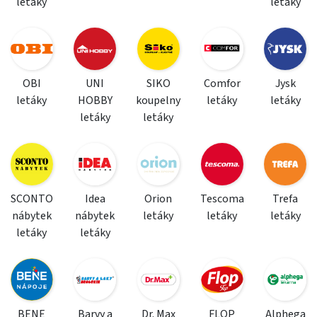
letáky
letáky
OBI
UNI
SIKO
Comfor
Jysk
letáky
HOBBY
koupelny
letáky
letáky
letáky
letáky
SCONTO
Idea
Orion
Tescoma
Trefa
nábytek
nábytek
letáky
letáky
letáky
letáky
letáky
BENE
Barvy a
Dr. Max
FLOP
Alphega