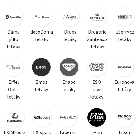
Dáme
decoDoma
Draps
Drogerie
Eberry.cz
jídlo
letáky
letáky
Xantea.cz
letáky
letáky
letáky
Eiffel
Emos
Enapo
ESO
Euronova
Optic
letáky
letáky
travel
letáky
letáky
letáky
EXIMtours
EXIsport
Faberlic
FAnn
Filson