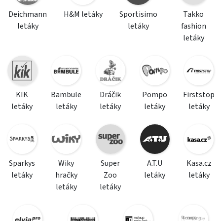
Deichmann
H&M letáky
Sportisimo
Takko
letáky
letáky
fashion
letáky
KIK
Bambule
Dráčik
Pompo
Firststop
letáky
letáky
letáky
letáky
letáky
Sparkys
Wiky
Super
A.T.U
Kasa.cz
letáky
hračky
Zoo
letáky
letáky
letáky
letáky