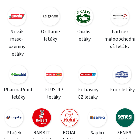
Novák
Oriflame
Oxalis
Partner
maso-
letáky
letáky
maloobchodní
uzeniny
síť letáky
letáky
PharmaPoint
PLUS JIP
Potraviny
Prior letáky
letáky
letáky
CZ letáky
Ptáček
RABBIT
ROJAL
Sapho
SENESI