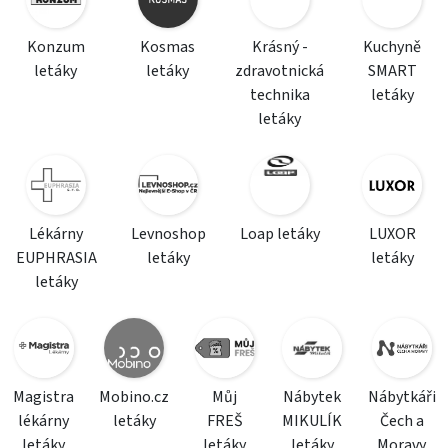
Konzum
Kosmas
Krásný -
Kuchyně
letáky
letáky
zdravotnická
SMART
technika
letáky
letáky
Lékárny
Levnoshop
Loap letáky
LUXOR
EUPHRASIA
letáky
letáky
letáky
Magistra
Mobino.cz
Můj
Nábytek
Nábytkáři
lékárny
letáky
FREŠ
MIKULÍK
Čech a
letáky
letáky
letáky
Moravy