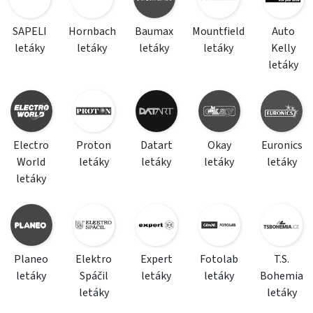
SAPELI
Hornbach
Baumax
Mountfield
Auto
letáky
letáky
letáky
letáky
Kelly
letáky
Electro
Proton
Datart
Okay
Euronics
World
letáky
letáky
letáky
letáky
letáky
Planeo
Elektro
Expert
Fotolab
T.S.
letáky
Spáčil
letáky
letáky
Bohemia
letáky
letáky