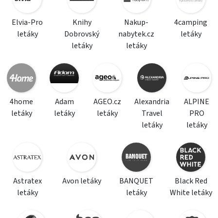
Elvia-Pro
Knihy
Nakup-
4camping
letáky
Dobrovský
nabytek.cz
letáky
letáky
letáky
4home
Adam
AGEO.cz
Alexandria
ALPINE
letáky
letáky
letáky
Travel
PRO
letáky
letáky
Astratex
Avon letáky
BANQUET
Black Red
letáky
letáky
White letáky