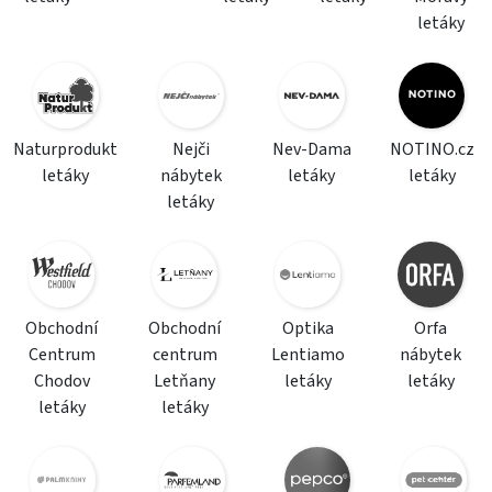
letáky
Naturprodukt
Nejči
Nev-Dama
NOTINO.cz
letáky
nábytek
letáky
letáky
letáky
Obchodní
Obchodní
Optika
Orfa
Centrum
centrum
Lentiamo
nábytek
Chodov
Letňany
letáky
letáky
letáky
letáky