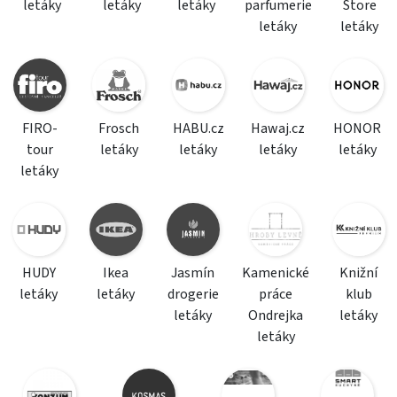
letáky
letáky
letáky
parfumerie
Store
letáky
letáky
FIRO-
Frosch
HABU.cz
Hawaj.cz
HONOR
tour
letáky
letáky
letáky
letáky
letáky
HUDY
Ikea
Jasmín
Kamenické
Knižní
letáky
letáky
drogerie
práce
klub
letáky
Ondrejka
letáky
letáky