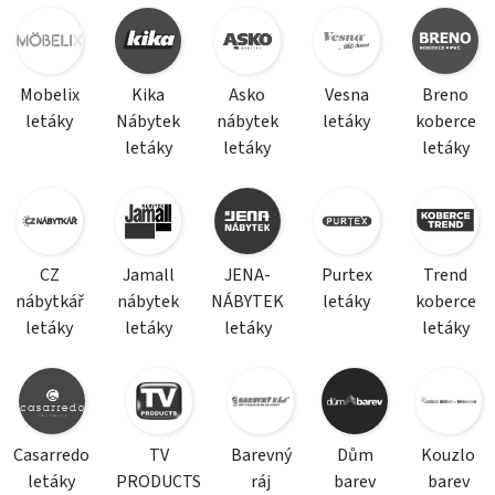
Mobelix
Kika
Asko
Vesna
Breno
letáky
Nábytek
nábytek
letáky
koberce
letáky
letáky
letáky
CZ
Jamall
JENA-
Purtex
Trend
nábytkář
nábytek
NÁBYTEK
letáky
koberce
letáky
letáky
letáky
letáky
Casarredo
TV
Barevný
Dům
Kouzlo
letáky
PRODUCTS
ráj
barev
barev