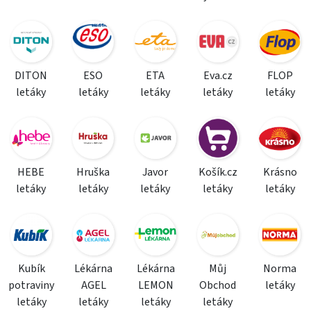
DITON
ESO
ETA
Eva.cz
FLOP
letáky
letáky
letáky
letáky
letáky
HEBE
Hruška
Javor
Košík.cz
Krásno
letáky
letáky
letáky
letáky
letáky
Kubík
Lékárna
Lékárna
Můj
Norma
potraviny
AGEL
LEMON
Obchod
letáky
letáky
letáky
letáky
letáky