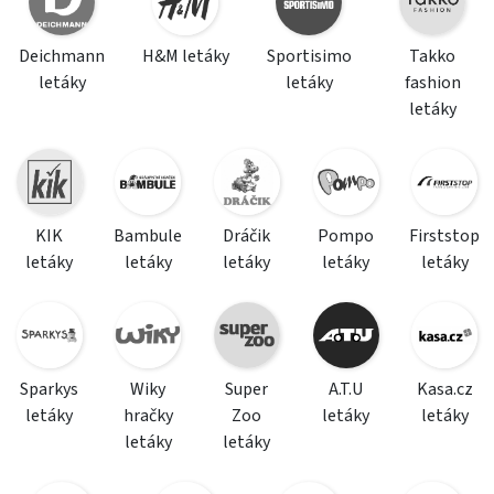
Deichmann
H&M letáky
Sportisimo
Takko
letáky
letáky
fashion
letáky
KIK
Bambule
Dráčik
Pompo
Firststop
letáky
letáky
letáky
letáky
letáky
Sparkys
Wiky
Super
A.T.U
Kasa.cz
letáky
hračky
Zoo
letáky
letáky
letáky
letáky