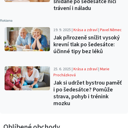
snídaně po šedesátce ničí
trávení i náladu
19. 9. 2025 |
Krása a zdraví
|
Pavel Němec
Jak přirozeně snížit vysoký
krevní tlak po šedesátce:
účinné tipy bez léků
25. 6. 2025 |
Krása a zdraví
|
Marie
Procházková
Jak si udržet bystrou paměť
i po šedesátce? Pomůže
strava, pohyb i trénink
mozku
Oblíbené obchody