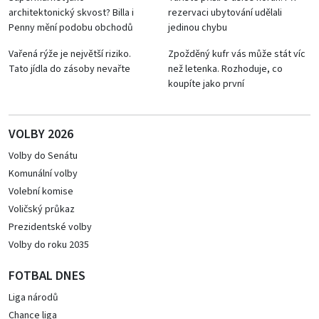
architektonický skvost? Billa i
rezervaci ubytování udělali
Penny mění podobu obchodů
jedinou chybu
Vařená rýže je největší riziko.
Zpožděný kufr vás může stát víc
Tato jídla do zásoby nevařte
než letenka. Rozhoduje, co
koupíte jako první
VOLBY 2026
Volby do Senátu
Komunální volby
Volební komise
Voličský průkaz
Prezidentské volby
Volby do roku 2035
FOTBAL DNES
Liga národů
Chance liga