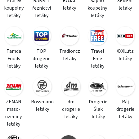
Ptáček
RABBIT
ROJAL
Sapho
SENESI
koupelny
řeznictví
letáky
koupelny
letáky
letáky
letáky
letáky
Tamda
TOP
Tradior.cz
Travel
XXXLutz
Foods
drogerie
letáky
Free
letáky
letáky
letáky
letáky
ZEMAN
Rossmann
dm
Drogerie
Ráj
maso-
letáky
drogerie
Šlak
drogerie
uzeniny
letáky
letáky
letáky
letáky