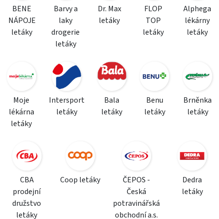
BENE
Barvy a
Dr. Max
FLOP
Alphega
NÁPOJE
laky
letáky
TOP
lékárny
letáky
drogerie
letáky
letáky
letáky
Moje
Intersport
Bala
Benu
Brněnka
lékárna
letáky
letáky
letáky
letáky
letáky
CBA
Coop letáky
ČEPOS -
Dedra
prodejní
Česká
letáky
družstvo
potravinářská
letáky
obchodní a.s.