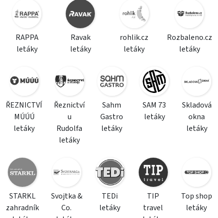
RAPPA
Ravak
rohlik.cz
Rozbaleno.cz
letáky
letáky
letáky
letáky
ŘEZNICTVÍ
Řeznictví
Sahm
SAM 73
Skladová
MÚÚÚ
u
Gastro
letáky
okna
letáky
Rudolfa
letáky
letáky
letáky
STARKL
Svojtka &
TEDi
TIP
Top shop
zahradník
Co.
letáky
travel
letáky