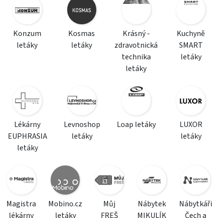
Konzum
Kosmas
Krásný -
Kuchyně
letáky
letáky
zdravotnická
SMART
technika
letáky
letáky
Lékárny
Levnoshop
Loap letáky
LUXOR
EUPHRASIA
letáky
letáky
letáky
Magistra
Mobino.cz
Můj
Nábytek
Nábytkáři
lékárny
letáky
FREŠ
MIKULÍK
Čech a