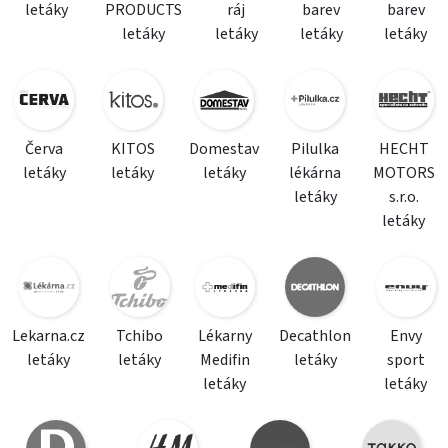
letáky
PRODUCTS
ráj
barev
barev
letáky
letáky
letáky
letáky
Červa
KITOS
Domestav
Pilulka
HECHT
letáky
letáky
letáky
lékárna
MOTORS
letáky
s.r.o.
letáky
Lekarna.cz
Tchibo
Lékarny
Decathlon
Envy
letáky
letáky
Medifin
letáky
sport
letáky
letáky