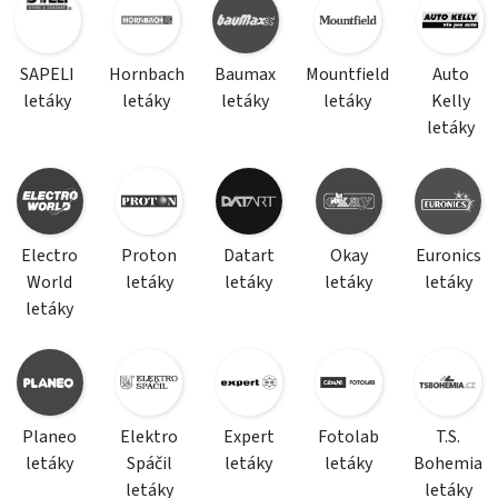
SAPELI
Hornbach
Baumax
Mountfield
Auto
letáky
letáky
letáky
letáky
Kelly
letáky
Electro
Proton
Datart
Okay
Euronics
World
letáky
letáky
letáky
letáky
letáky
Planeo
Elektro
Expert
Fotolab
T.S.
letáky
Spáčil
letáky
letáky
Bohemia
letáky
letáky