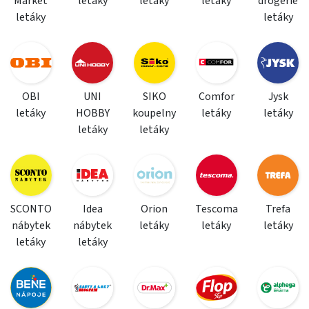
Market
letáky
letáky
letáky
drogerie
letáky
letáky
OBI
UNI
SIKO
Comfor
Jysk
letáky
HOBBY
koupelny
letáky
letáky
letáky
letáky
SCONTO
Idea
Orion
Tescoma
Trefa
nábytek
nábytek
letáky
letáky
letáky
letáky
letáky