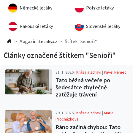
Německé letáky
Polské letáky
Rakouské letáky
Slovenské letáky
Magazín iLetaky.cz
Štítek "Senioři"
Články označené štítkem "Senioři"
31. 1. 2026 |
Krása a zdraví
|
Pavel Němec
Tato běžná večeře po
šedesátce zbytečně
zatěžuje trávení
29. 1. 2026 |
Krása a zdraví
|
Marie
Procházková
Ráno začíná chybou: Tato