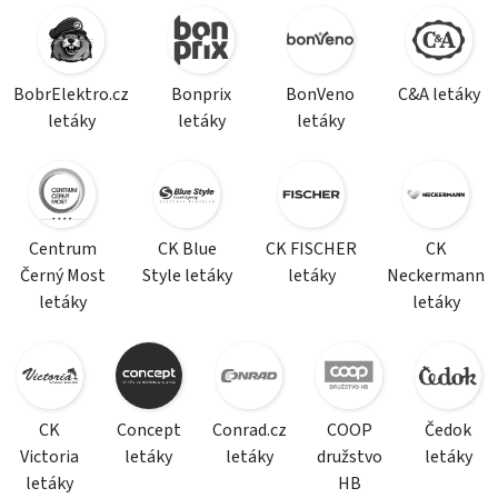
BobrElektro.cz
Bonprix
BonVeno
C&A letáky
letáky
letáky
letáky
Centrum
CK Blue
CK FISCHER
CK
Černý Most
Style letáky
letáky
Neckermann
letáky
letáky
CK
Concept
Conrad.cz
COOP
Čedok
Victoria
letáky
letáky
družstvo
letáky
letáky
HB