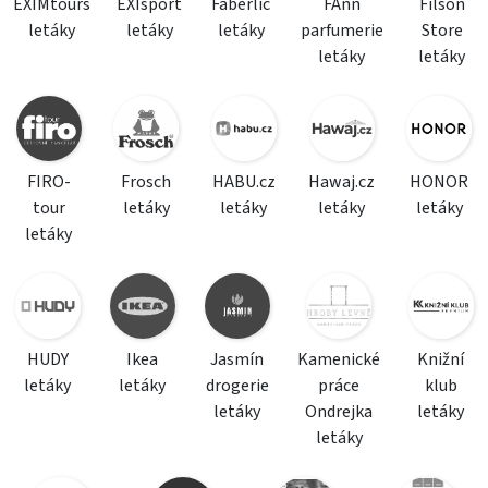
EXIMtours
EXIsport
Faberlic
FAnn
Filson
letáky
letáky
letáky
parfumerie
Store
letáky
letáky
FIRO-
Frosch
HABU.cz
Hawaj.cz
HONOR
tour
letáky
letáky
letáky
letáky
letáky
HUDY
Ikea
Jasmín
Kamenické
Knižní
letáky
letáky
drogerie
práce
klub
letáky
Ondrejka
letáky
letáky