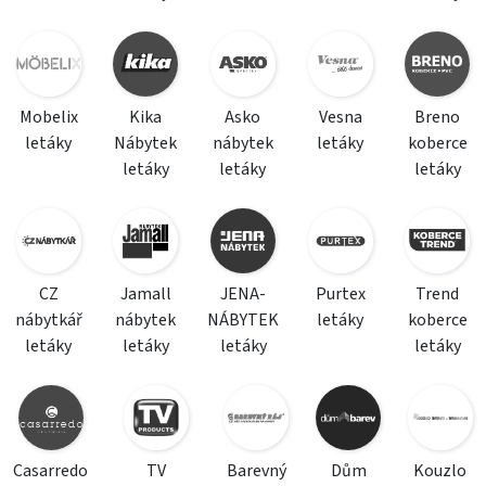
Mobelix
Kika
Asko
Vesna
Breno
letáky
Nábytek
nábytek
letáky
koberce
letáky
letáky
letáky
CZ
Jamall
JENA-
Purtex
Trend
nábytkář
nábytek
NÁBYTEK
letáky
koberce
letáky
letáky
letáky
letáky
Casarredo
TV
Barevný
Dům
Kouzlo