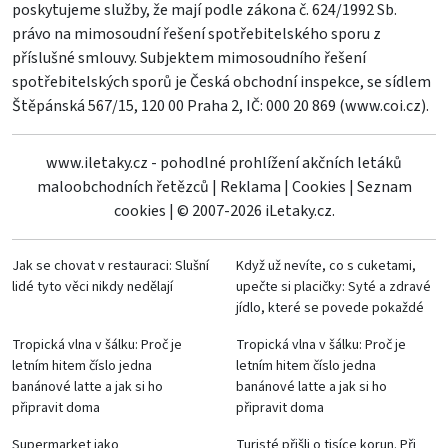
poskytujeme služby, že mají podle zákona č. 624/1992 Sb.
právo na mimosoudní řešení spotřebitelského sporu z
příslušné smlouvy. Subjektem mimosoudního řešení
spotřebitelských sporů je Česká obchodní inspekce, se sídlem
Štěpánská 567/15, 120 00 Praha 2, IČ: 000 20 869 (
www.coi.cz
).
www.iletaky.cz - pohodlné prohlížení akčních letáků
maloobchodních řetězců
|
Reklama
|
Cookies
|
Seznam
cookies
|
© 2007-2026 iLetaky.cz.
Jak se chovat v restauraci: Slušní
Když už nevíte, co s cuketami,
lidé tyto věci nikdy nedělají
upečte si placičky: Syté a zdravé
jídlo, které se povede pokaždé
Tropická vlna v šálku: Proč je
Tropická vlna v šálku: Proč je
letním hitem číslo jedna
letním hitem číslo jedna
banánové latte a jak si ho
banánové latte a jak si ho
připravit doma
připravit doma
Supermarket jako
Turisté přišli o tisíce korun. Při