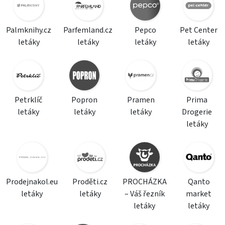
Palmknihy.cz
Parfemland.cz
Pepco
Pet Center
letáky
letáky
letáky
letáky
Petrklíč
Popron
Pramen
Prima
letáky
letáky
letáky
Drogerie
letáky
Prodejnakol.eu
Proděti.cz
PROCHÁZKA
Qanto
letáky
letáky
– Váš řezník
market
letáky
letáky