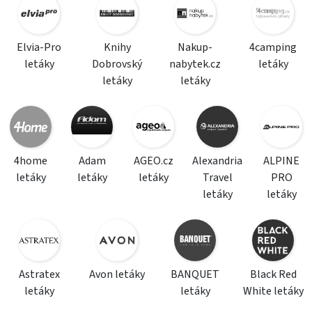
Elvia-Pro
Knihy
Nakup-
4camping
letáky
Dobrovský
nabytek.cz
letáky
letáky
letáky
4home
Adam
AGEO.cz
Alexandria
ALPINE
letáky
letáky
letáky
Travel
PRO
letáky
letáky
Astratex
Avon letáky
BANQUET
Black Red
letáky
letáky
White letáky