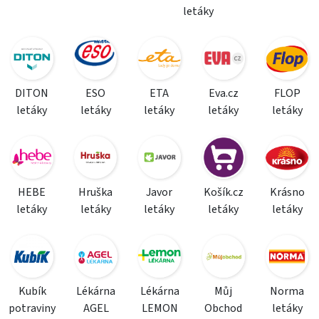
letáky
DITON
ESO
ETA
Eva.cz
FLOP
letáky
letáky
letáky
letáky
letáky
HEBE
Hruška
Javor
Košík.cz
Krásno
letáky
letáky
letáky
letáky
letáky
Kubík
Lékárna
Lékárna
Můj
Norma
potraviny
AGEL
LEMON
Obchod
letáky