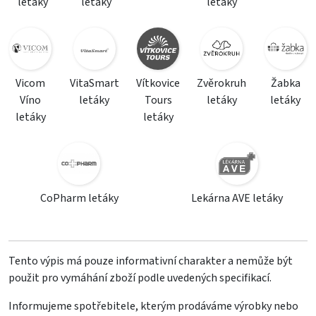
letáky
letáky
letáky
Vicom
VitaSmart
Vítkovice
Zvěrokruh
Žabka
Víno
letáky
Tours
letáky
letáky
letáky
letáky
CoPharm letáky
Lekárna AVE letáky
Tento výpis má pouze informativní charakter a nemůže být
použit pro vymáhání zboží podle uvedených specifikací.
Informujeme spotřebitele, kterým prodáváme výrobky nebo