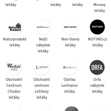
letáky
letáky
letáky
Moravy
letáky
Naturprodukt
Nejči
Nev-Dama
NOTINO.cz
letáky
nábytek
letáky
letáky
letáky
Obchodní
Obchodní
Optika
Orfa
Centrum
centrum
Lentiamo
nábytek
Chodov
Letňany
letáky
letáky
letáky
letáky