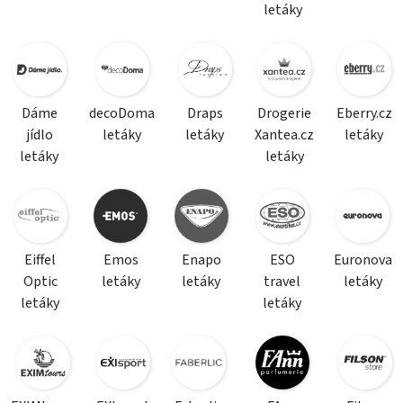
letáky
Dáme
decoDoma
Draps
Drogerie
Eberry.cz
jídlo
letáky
letáky
Xantea.cz
letáky
letáky
letáky
Eiffel
Emos
Enapo
ESO
Euronova
Optic
letáky
letáky
travel
letáky
letáky
letáky