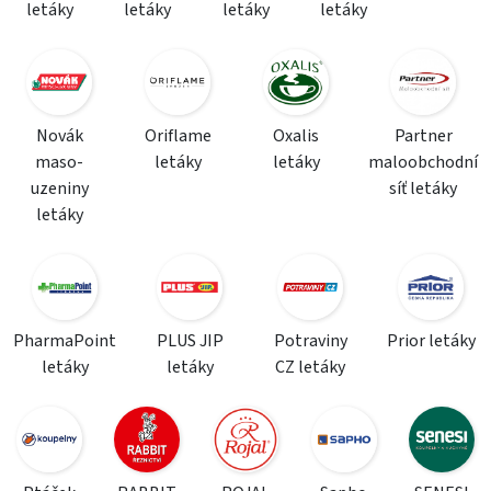
letáky
letáky
letáky
letáky
Novák
Oriflame
Oxalis
Partner
maso-
letáky
letáky
maloobchodní
uzeniny
síť letáky
letáky
PharmaPoint
PLUS JIP
Potraviny
Prior letáky
letáky
letáky
CZ letáky