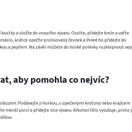
kostky a vložte do vroucího vývaru. Osolte, přidejte kmín a vařte
máslo, krátce opečte prolisovaný česnek a ihned ho přidejte do
kou a pepřem. Na závěr můžete do horké polévky rozklepnout vejc
at, aby pomohla co nejvíc?
probuzení. Podávejte ji horkou, s opečenými krutony nebo krajícem
e menší porcí a přidejte více vývaru. Alkohol tělo vysušuje, proto 
álkou.