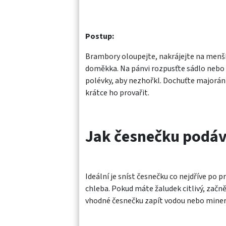
Postup:
Brambory oloupejte, nakrájejte na menší 
doměkka. Na pánvi rozpusťte sádlo nebo 
polévky, aby nezhořkl. Dochuťte majorán
krátce ho provařit.
Jak česnečku podáv
Ideální je sníst česnečku co nejdříve po 
chleba. Pokud máte žaludek citlivý, začnět
vhodné česnečku zapít vodou nebo miner