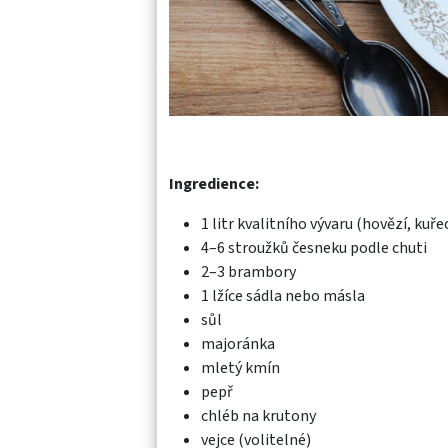
Ingredience:
1 litr kvalitního vývaru (hovězí, kuř
4–6 stroužků česneku podle chuti
2–3 brambory
1 lžíce sádla nebo másla
sůl
majoránka
mletý kmín
pepř
chléb na krutony
vejce (volitelné)