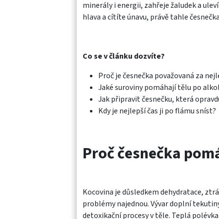
minerály i energii, zahřeje žaludek a ule
hlava a cítíte únavu, právě tahle česneč
Co se v článku dozvíte?
Proč je česnečka považovaná za nejle
Jaké suroviny pomáhají tělu po alko
Jak připravit česnečku, která opravd
Kdy je nejlepší čas ji po flámu sníst?
Proč česnečka pomá
Kocovina je důsledkem dehydratace, ztrát
problémy najednou. Vývar doplní tekutin
detoxikační procesy v těle. Teplá polévka