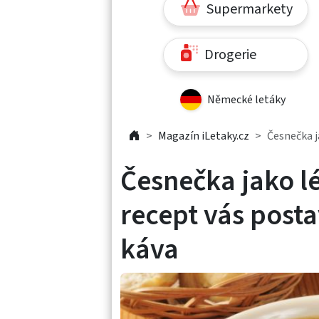
Supermarkety
Drogerie
Německé letáky
Magazín iLetaky.cz
Česnečka j
Česnečka jako l
recept vás posta
káva