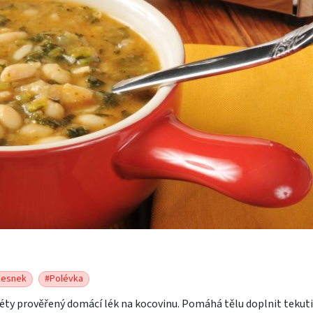
Česnek
#Polévka
léty prověřený domácí lék na kocovinu. Pomáhá tělu doplnit tekuti