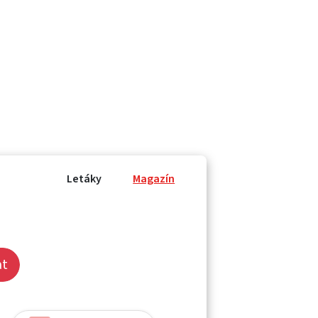
Letáky
Magazín
at