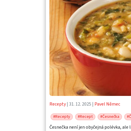
Recepty
| 31. 12. 2025 |
Pavel Němec
#Recepty
#Recept
#Česnečka
#
Česnečka není jen obyčejná polévka, ale 