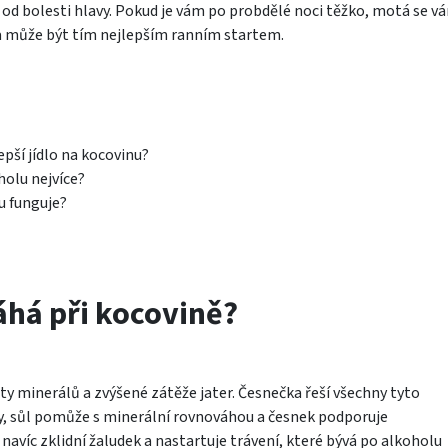
ví od bolesti hlavy. Pokud je vám po probdělé noci těžko, motá se v
ka může být tím nejlepším ranním startem.
pší jídlo na kocovinu?
holu nejvíce?
u funguje?
há při kocovině?
y minerálů a zvýšené zátěže jater. Česnečka řeší všechny tyto
y, sůl pomůže s minerální rovnováhou a česnek podporuje
 navíc zklidní žaludek a nastartuje trávení, které bývá po alkoholu