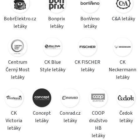
BobrElektro.cz
Bonprix
BonVeno
C&A letáky
letáky
letáky
letáky
Centrum
CK Blue
CK FISCHER
CK
Černý Most
Style letáky
letáky
Neckermann
letáky
letáky
CK
Concept
Conrad.cz
COOP
Čedok
Victoria
letáky
letáky
družstvo
letáky
letáky
HB
letáky