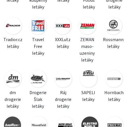
letáky
koupelny
letáky
Foods
drogerie
letáky
letáky
letáky
Tradior.cz
Travel
XXXLutz
ZEMAN
Rossmann
letáky
Free
letáky
maso-
letáky
letáky
uzeniny
letáky
dm
Drogerie
Ráj
SAPELI
Hornbach
drogerie
Šlak
drogerie
letáky
letáky
letáky
letáky
letáky