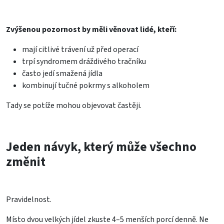
Zvýšenou pozornost by měli věnovat lidé, kteří:
mají citlivé trávení už před operací
trpí syndromem dráždivého tračníku
často jedí smažená jídla
kombinují tučné pokrmy s alkoholem
Tady se potíže mohou objevovat častěji.
Jeden návyk, který může všechno
změnit
Pravidelnost.
Místo dvou velkých jídel zkuste 4–5 menších porcí denně. Ne