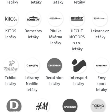
letáky
letáky
letáky
letáky
KITOS
Domestav
Pilulka
HECHT
Lekarna.cz
letáky
letáky
lékárna
MOTORS
letáky
letáky
s.r.o.
letáky
Tchibo
Lékarny
Decathlon
Intersport
Envy
letáky
Medifin
letáky
letáky
sport
letáky
letáky