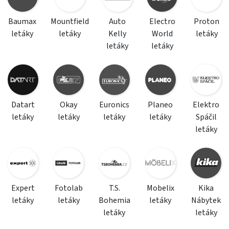
Baumax
Mountfield
Auto
Electro
Proton
letáky
letáky
Kelly
World
letáky
letáky
letáky
Datart
Okay
Euronics
Planeo
Elektro
letáky
letáky
letáky
letáky
Spáčil
letáky
Expert
Fotolab
T.S.
Mobelix
Kika
letáky
letáky
Bohemia
letáky
Nábytek
letáky
letáky