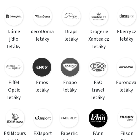
Dáme
decoDoma
Draps
Drogerie
Eberry.cz
jídlo
letáky
letáky
Xantea.cz
letáky
letáky
letáky
Eiffel
Emos
Enapo
ESO
Euronova
Optic
letáky
letáky
travel
letáky
letáky
letáky
EXIMtours
EXIsport
Faberlic
FAnn
Filson