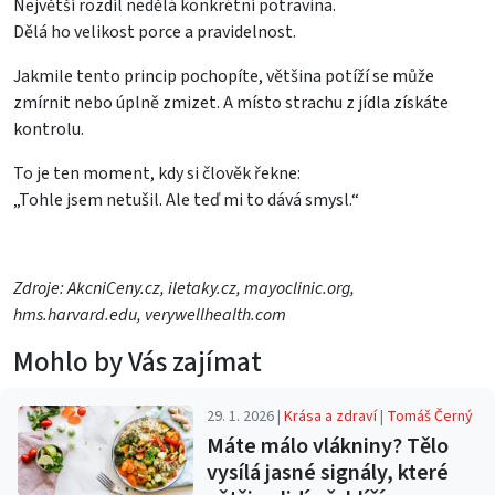
Největší rozdíl nedělá konkrétní potravina.
Dělá ho velikost porce a pravidelnost.
Jakmile tento princip pochopíte, většina potíží se může
zmírnit nebo úplně zmizet. A místo strachu z jídla získáte
kontrolu.
To je ten moment, kdy si člověk řekne:
„Tohle jsem netušil. Ale teď mi to dává smysl.“
Zdroje: AkcniCeny.cz, iletaky.cz, mayoclinic.org,
hms.harvard.edu, verywellhealth.com
Mohlo by Vás zajímat
29. 1. 2026 |
Krása a zdraví
|
Tomáš Černý
Máte málo vlákniny? Tělo
vysílá jasné signály, které