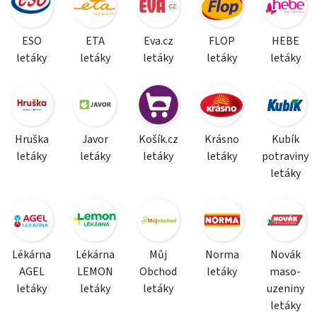
ESO
ETA
Eva.cz
FLOP
HEBE
letáky
letáky
letáky
letáky
letáky
Hruška
Javor
Košík.cz
Krásno
Kubík
letáky
letáky
letáky
letáky
potraviny
letáky
Lékárna
Lékárna
Můj
Norma
Novák
AGEL
LEMON
Obchod
letáky
maso-
letáky
letáky
letáky
uzeniny
letáky