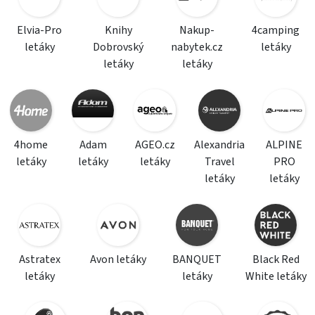
Elvia-Pro
Knihy
Nakup-
4camping
letáky
Dobrovský
nabytek.cz
letáky
letáky
letáky
4home
Adam
AGEO.cz
Alexandria
ALPINE
letáky
letáky
letáky
Travel
PRO
letáky
letáky
Astratex
Avon letáky
BANQUET
Black Red
letáky
letáky
White letáky