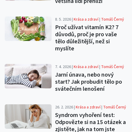
většina lidí přehlíží
8. 5. 2026 |
Krása a zdraví
|
Tomáš Černý
Proč užívat vitamín K2? 7
důvodů, proč je pro vaše
tělo důležitější, než si
myslíte
7. 4. 2026 |
Krása a zdraví
|
Tomáš Černý
Jarní únava, nebo nový
start? Jak probudit tělo po
svátečním lenošení
26. 2. 2026 |
Krása a zdraví
|
Tomáš Černý
Syndrom vyhoření test:
Odpovězte si na 15 otázek a
zjistěte, jak na tom jste