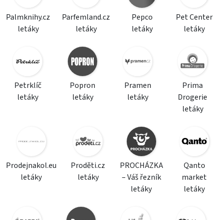
Palmknihy.cz
Parfemland.cz
Pepco
Pet Center
letáky
letáky
letáky
letáky
Petrklíč
Popron
Pramen
Prima
letáky
letáky
letáky
Drogerie
letáky
Prodejnakol.eu
Proděti.cz
PROCHÁZKA
Qanto
letáky
letáky
– Váš řezník
market
letáky
letáky