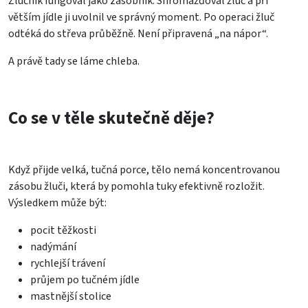
Žlučník fungoval jako zásobník. Shromažďoval žluč a při
větším jídle ji uvolnil ve správný moment. Po operaci žluč
odtéká do střeva průběžně. Není připravená „na nápor“.
A právě tady se láme chleba.
Co se v těle skutečně děje?
Když přijde velká, tučná porce, tělo nemá koncentrovanou
zásobu žluči, která by pomohla tuky efektivně rozložit.
Výsledkem může být:
pocit těžkosti
nadýmání
rychlejší trávení
průjem po tučném jídle
mastnější stolice