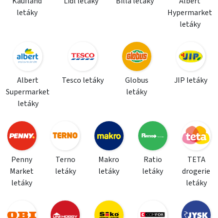
Kaufland
Lidl letáky
Billa letáky
Albert
letáky
Hypermarket
letáky
Albert
Tesco letáky
Globus
JIP letáky
Supermarket
letáky
letáky
Penny
Terno
Makro
Ratio
TETA
Market
letáky
letáky
letáky
drogerie
letáky
letáky