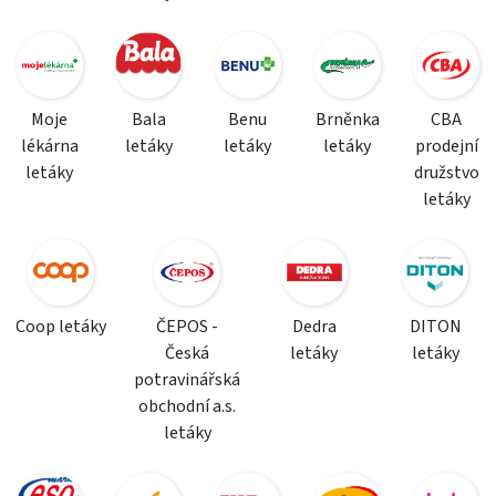
Moje
Bala
Benu
Brněnka
CBA
lékárna
letáky
letáky
letáky
prodejní
letáky
družstvo
letáky
Coop letáky
ČEPOS -
Dedra
DITON
Česká
letáky
letáky
potravinářská
obchodní a.s.
letáky