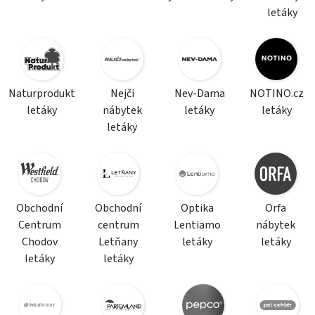
letáky
Naturprodukt
Nejči
Nev-Dama
NOTINO.cz
letáky
nábytek
letáky
letáky
letáky
Obchodní
Obchodní
Optika
Orfa
Centrum
centrum
Lentiamo
nábytek
Chodov
Letňany
letáky
letáky
letáky
letáky