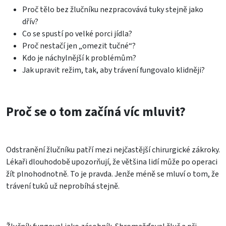
Proč tělo bez žlučníku nezpracovává tuky stejně jako
dřív?
Co se spustí po velké porci jídla?
Proč nestačí jen „omezit tučné“?
Kdo je náchylnější k problémům?
Jak upravit režim, tak, aby trávení fungovalo klidněji?
Proč se o tom začíná víc mluvit?
Odstranění žlučníku patří mezi nejčastější chirurgické zákroky.
Lékaři dlouhodobě upozorňují, že většina lidí může po operaci
žít plnohodnotně. To je pravda. Jenže méně se mluví o tom, že
trávení tuků už neprobíhá stejně.