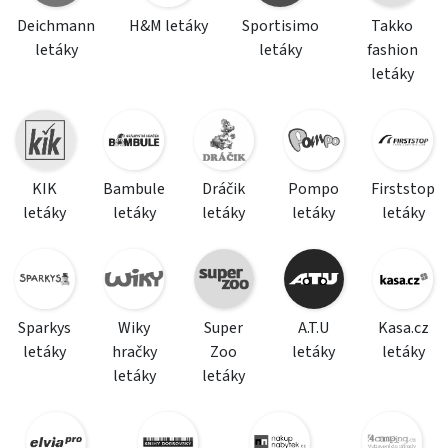
Deichmann
H&M letáky
Sportisimo
Takko
letáky
letáky
fashion
letáky
KIK
Bambule
Dráčik
Pompo
Firststop
letáky
letáky
letáky
letáky
letáky
Sparkys
Wiky
Super
A.T.U
Kasa.cz
letáky
hračky
Zoo
letáky
letáky
letáky
letáky