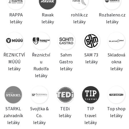
RAPPA
Ravak
rohlik.cz
Rozbaleno.cz
letáky
letáky
letáky
letáky
ŘEZNICTVÍ
Řeznictví
Sahm
SAM 73
Skladová
MÚÚÚ
u
Gastro
letáky
okna
letáky
Rudolfa
letáky
letáky
letáky
STARKL
Svojtka &
TEDi
TIP
Top shop
zahradník
Co.
letáky
travel
letáky
letáky
letáky
letáky