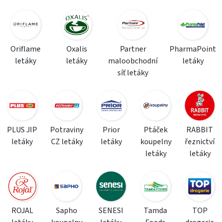
Oriflame
Oxalis
Partner
PharmaPoint
letáky
letáky
maloobchodní
letáky
síť letáky
PLUS JIP
Potraviny
Prior
Ptáček
RABBIT
letáky
CZ letáky
letáky
koupelny
řeznictví
letáky
letáky
ROJAL
Sapho
SENESI
Tamda
TOP