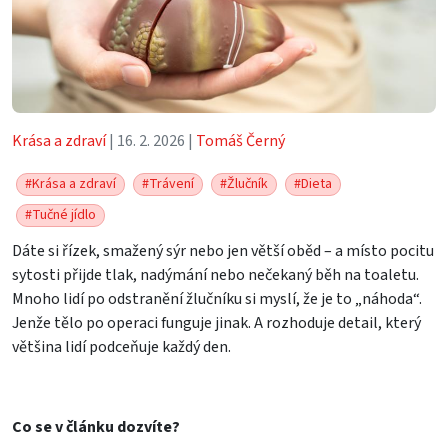
Krása a zdraví
| 16. 2. 2026 |
Tomáš Černý
#Krása a zdraví
#Trávení
#Žlučník
#Dieta
#Tučné jídlo
Dáte si řízek, smažený sýr nebo jen větší oběd – a místo pocitu
sytosti přijde tlak, nadýmání nebo nečekaný běh na toaletu.
Mnoho lidí po odstranění žlučníku si myslí, že je to „náhoda“.
Jenže tělo po operaci funguje jinak. A rozhoduje detail, který
většina lidí podceňuje každý den.
Co se v článku dozvíte?