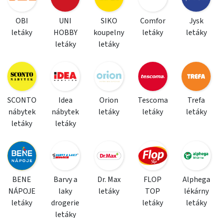
OBI
UNI
SIKO
Comfor
Jysk
letáky
HOBBY
koupelny
letáky
letáky
letáky
letáky
SCONTO
Idea
Orion
Tescoma
Trefa
nábytek
nábytek
letáky
letáky
letáky
letáky
letáky
BENE
Barvy a
Dr. Max
FLOP
Alphega
NÁPOJE
laky
letáky
TOP
lékárny
letáky
drogerie
letáky
letáky
letáky