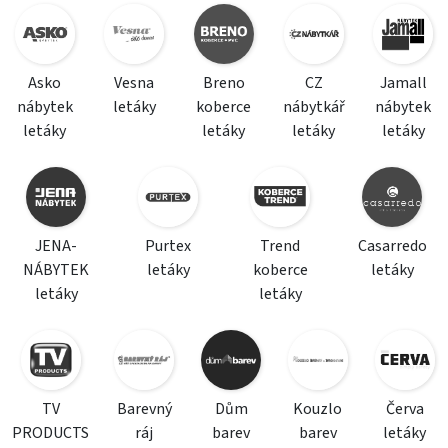
Asko
Vesna
Breno
CZ
Jamall
nábytek
letáky
koberce
nábytkář
nábytek
letáky
letáky
letáky
letáky
JENA-
Purtex
Trend
Casarredo
NÁBYTEK
letáky
koberce
letáky
letáky
letáky
TV
Barevný
Dům
Kouzlo
Červa
PRODUCTS
ráj
barev
barev
letáky