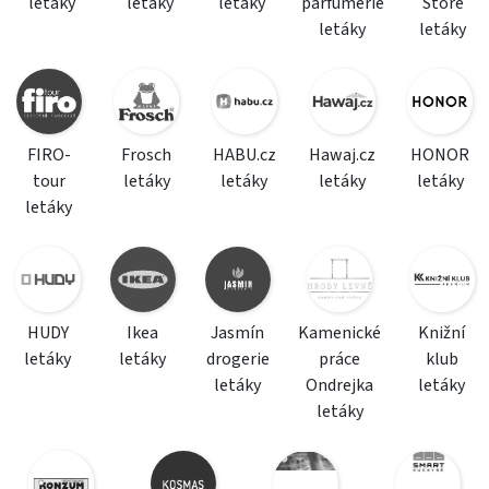
letáky
letáky
letáky
parfumerie
Store
letáky
letáky
FIRO-
Frosch
HABU.cz
Hawaj.cz
HONOR
tour
letáky
letáky
letáky
letáky
letáky
HUDY
Ikea
Jasmín
Kamenické
Knižní
letáky
letáky
drogerie
práce
klub
letáky
Ondrejka
letáky
letáky