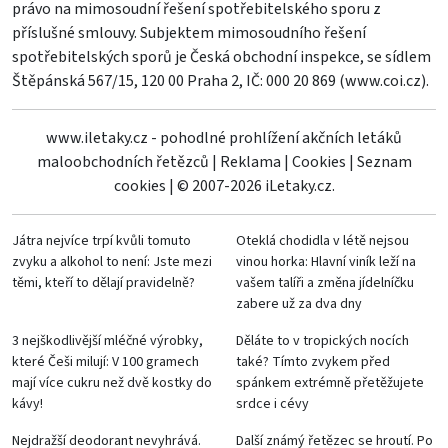
právo na mimosoudní řešení spotřebitelského sporu z
příslušné smlouvy. Subjektem mimosoudního řešení
spotřebitelských sporů je Česká obchodní inspekce, se sídlem
Štěpánská 567/15, 120 00 Praha 2, IČ: 000 20 869 (
www.coi.cz
).
www.iletaky.cz - pohodlné prohlížení akčních letáků
maloobchodních řetězců
|
Reklama
|
Cookies
|
Seznam
cookies
|
© 2007-2026 iLetaky.cz.
Játra nejvíce trpí kvůli tomuto
Oteklá chodidla v létě nejsou
zvyku a alkohol to není: Jste mezi
vinou horka: Hlavní viník leží na
těmi, kteří to dělají pravidelně?
vašem talíři a změna jídelníčku
zabere už za dva dny
3 nejškodlivější mléčné výrobky,
Děláte to v tropických nocích
které Češi milují: V 100 gramech
také? Tímto zvykem před
mají více cukru než dvě kostky do
spánkem extrémně přetěžujete
kávy!
srdce i cévy
Nejdražší deodorant nevyhrává.
Další známý řetězec se hroutí. Po