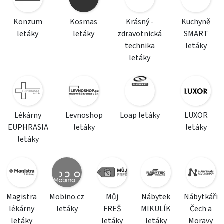
Konzum
Kosmas
Krásný -
Kuchyně
letáky
letáky
zdravotnická
SMART
technika
letáky
letáky
Lékárny
Levnoshop
Loap letáky
LUXOR
EUPHRASIA
letáky
letáky
letáky
Magistra
Mobino.cz
Můj
Nábytek
Nábytkáři
lékárny
letáky
FREŠ
MIKULÍK
Čech a
letáky
letáky
letáky
Moravy