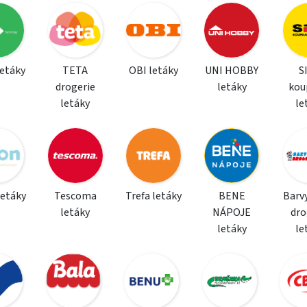
letáky
TETA
OBI letáky
UNI HOBBY
S
drogerie
letáky
kou
letáky
le
letáky
Tescoma
Trefa letáky
BENE
Barvy
letáky
NÁPOJE
dro
letáky
le