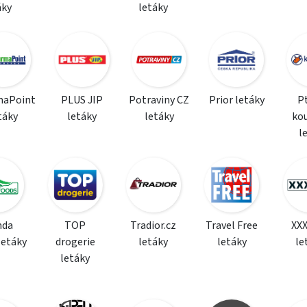
áky
letáky
maPoint
PLUS JIP
Potraviny CZ
Prior letáky
P
táky
letáky
letáky
ko
l
da
TOP
Tradior.cz
Travel Free
XX
letáky
drogerie
letáky
letáky
le
letáky