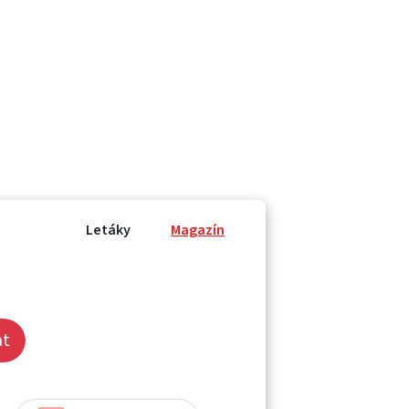
Letáky
Magazín
at