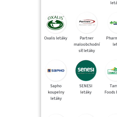
let
Oxalis letáky
Partner
Phar
maloobchodní
le
síť letáky
Sapho
SENESI
Tam
koupelny
letáky
Foods 
letáky