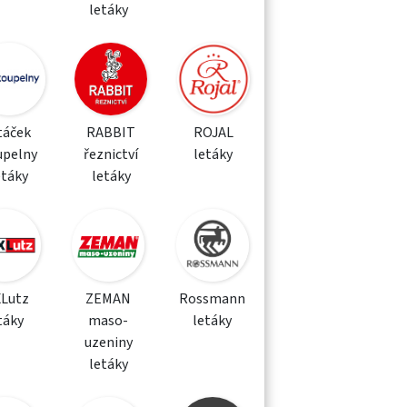
letáky
táček
RABBIT
ROJAL
upelny
řeznictví
letáky
etáky
letáky
XLutz
ZEMAN
Rossmann
táky
maso-
letáky
uzeniny
letáky