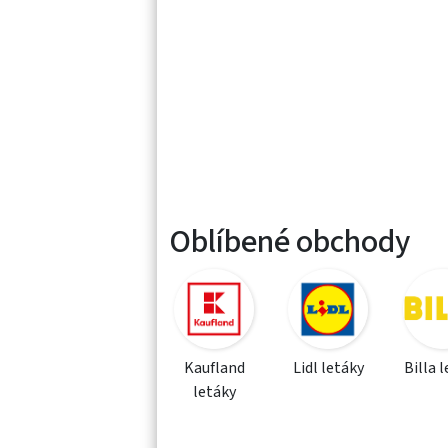
Oblíbené obchody
Kaufland
Lidl letáky
Billa 
letáky