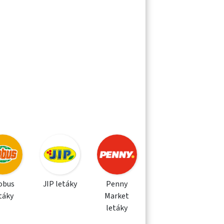
obus
JIP letáky
Penny
táky
Market
letáky