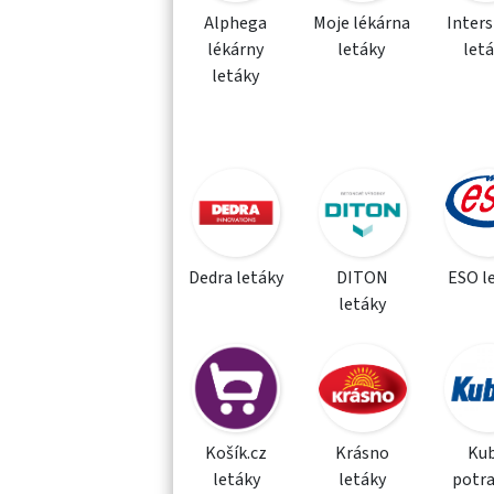
Alphega
Moje lékárna
Inter
lékárny
letáky
let
letáky
Dedra letáky
DITON
ESO l
letáky
Košík.cz
Krásno
Kub
letáky
letáky
potra