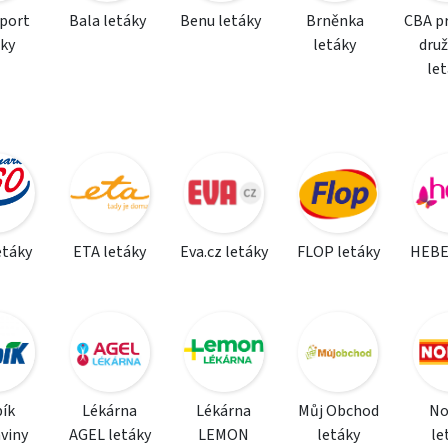
sport
Bala letáky
Benu letáky
Brněnka
CBA p
áky
letáky
dru
le
etáky
ETA letáky
Eva.cz letáky
FLOP letáky
HEBE
ík
Lékárna
Lékárna
Můj Obchod
N
viny
AGEL letáky
LEMON
letáky
le