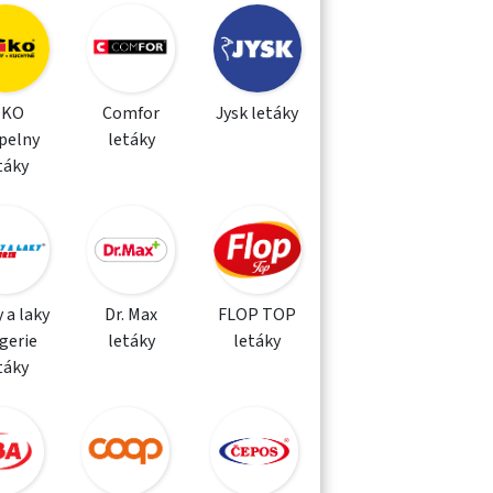
IKO
Comfor
Jysk letáky
pelny
letáky
táky
 a laky
Dr. Max
FLOP TOP
gerie
letáky
letáky
táky