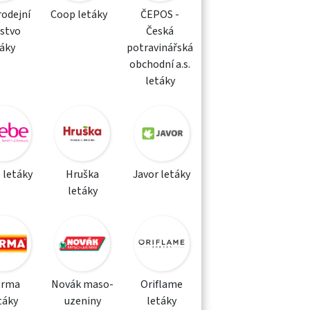
rodejní
Coop letáky
ČEPOS -
žstvo
Česká
táky
potravinářská
obchodní a.s.
letáky
 letáky
Hruška
Javor letáky
letáky
orma
Novák maso-
Oriflame
táky
uzeniny
letáky