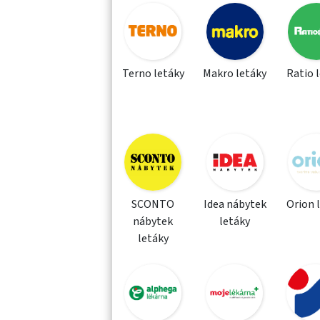
Terno letáky
Makro letáky
Ratio 
SCONTO
Idea nábytek
Orion 
nábytek
letáky
letáky