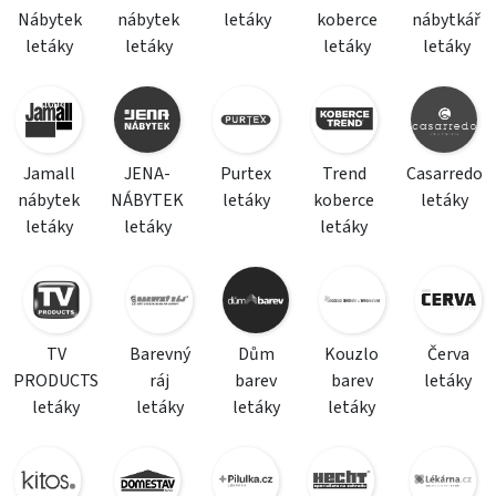
Nábytek
nábytek
letáky
koberce
nábytkář
letáky
letáky
letáky
letáky
Jamall
JENA-
Purtex
Trend
Casarredo
nábytek
NÁBYTEK
letáky
koberce
letáky
letáky
letáky
letáky
TV
Barevný
Dům
Kouzlo
Červa
PRODUCTS
ráj
barev
barev
letáky
letáky
letáky
letáky
letáky