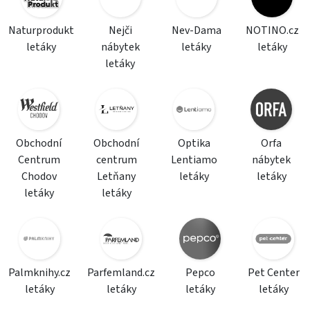
Naturprodukt
Nejči
Nev-Dama
NOTINO.cz
letáky
nábytek
letáky
letáky
letáky
Obchodní
Obchodní
Optika
Orfa
Centrum
centrum
Lentiamo
nábytek
Chodov
Letňany
letáky
letáky
letáky
letáky
Palmknihy.cz
Parfemland.cz
Pepco
Pet Center
letáky
letáky
letáky
letáky