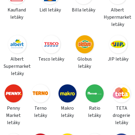
Kaufland
Lidl letáky
Billa letáky
Albert
letáky
Hypermarket
letáky
Albert
Tesco letáky
Globus
JIP letáky
Supermarket
letáky
letáky
Penny
Terno
Makro
Ratio
TETA
Market
letáky
letáky
letáky
drogerie
letáky
letáky