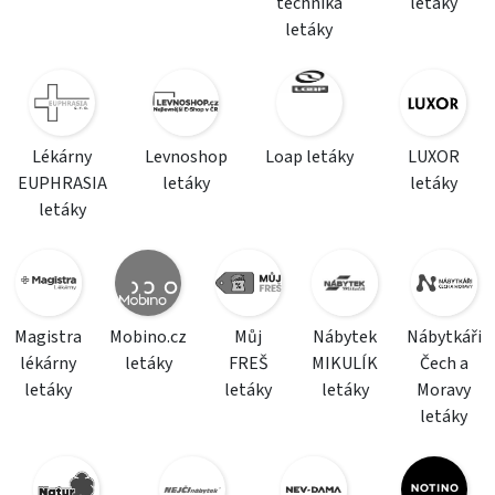
technika
letáky
letáky
Lékárny
Levnoshop
Loap letáky
LUXOR
EUPHRASIA
letáky
letáky
letáky
Magistra
Mobino.cz
Můj
Nábytek
Nábytkáři
lékárny
letáky
FREŠ
MIKULÍK
Čech a
letáky
letáky
letáky
Moravy
letáky