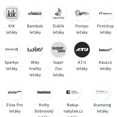
KIK
Bambule
Dráčik
Pompo
Firststop
letáky
letáky
letáky
letáky
letáky
Sparkys
Wiky
Super
A.T.U
Kasa.cz
letáky
hračky
Zoo
letáky
letáky
letáky
letáky
Elvia-Pro
Knihy
Nakup-
4camping
letáky
Dobrovský
nabytek.cz
letáky