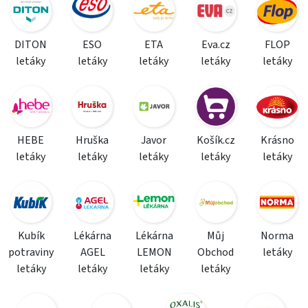
DITON
ESO
ETA
Eva.cz
FLOP
letáky
letáky
letáky
letáky
letáky
HEBE
Hruška
Javor
Košík.cz
Krásno
letáky
letáky
letáky
letáky
letáky
Kubík
Lékárna
Lékárna
Můj
Norma
potraviny
AGEL
LEMON
Obchod
letáky
letáky
letáky
letáky
letáky