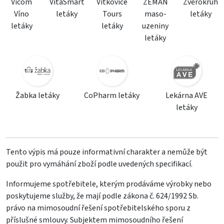
Vicom
VitaSmart
Vítkovice
ZEMAN
Zvěrokruh
Víno
letáky
Tours
maso-
letáky
letáky
letáky
uzeniny
letáky
Žabka letáky
CoPharm letáky
Lekárna AVE
letáky
Tento výpis má pouze informativní charakter a nemůže být
použit pro vymáhání zboží podle uvedených specifikací.
Informujeme spotřebitele, kterým prodáváme výrobky nebo
poskytujeme služby, že mají podle zákona č. 624/1992 Sb.
právo na mimosoudní řešení spotřebitelského sporu z
příslušné smlouvy. Subjektem mimosoudního řešení