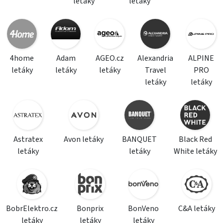
letáky
letáky
4home
Adam
AGEO.cz
Alexandria
ALPINE
letáky
letáky
letáky
Travel
PRO
letáky
letáky
Astratex
Avon letáky
BANQUET
Black Red
letáky
letáky
White letáky
BobrElektro.cz
Bonprix
BonVeno
C&A letáky
letáky
letáky
letáky