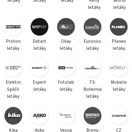
letáky
letáky
letáky
Kelly
World
letáky
letáky
Proton
Datart
Okay
Euronics
Planeo
letáky
letáky
letáky
letáky
letáky
Elektro
Expert
Fotolab
T.S.
Mobelix
Spáčil
letáky
letáky
Bohemia
letáky
letáky
letáky
Kika
Asko
Vesna
Breno
CZ