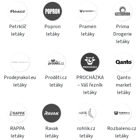
Petrklíč
Popron
Pramen
Prima
letáky
letáky
letáky
Drogerie
letáky
Prodejnakol.eu
Proděti.cz
PROCHÁZKA
Qanto
letáky
letáky
– Váš řezník
market
letáky
letáky
RAPPA
Ravak
rohlik.cz
Rozbaleno.cz
letáky
letáky
letáky
letáky