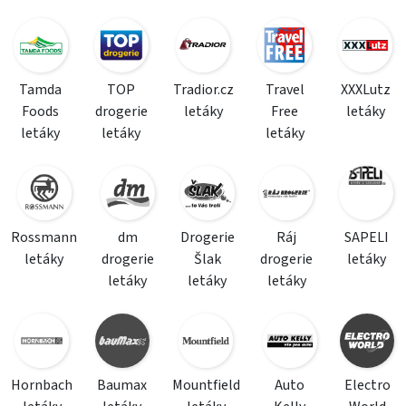
Tamda
TOP
Tradior.cz
Travel
XXXLutz
Foods
drogerie
letáky
Free
letáky
letáky
letáky
letáky
Rossmann
dm
Drogerie
Ráj
SAPELI
letáky
drogerie
Šlak
drogerie
letáky
letáky
letáky
letáky
Hornbach
Baumax
Mountfield
Auto
Electro