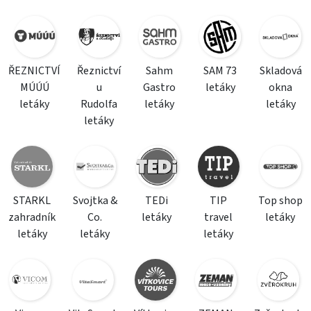
ŘEZNICTVÍ
Řeznictví
Sahm
SAM 73
Skladová
MÚÚÚ
u
Gastro
letáky
okna
letáky
Rudolfa
letáky
letáky
letáky
STARKL
Svojtka &
TEDi
TIP
Top shop
zahradník
Co.
letáky
travel
letáky
letáky
letáky
letáky