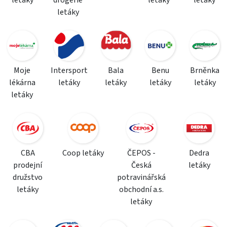
letáky
drogerie
letáky
letáky
letáky
Moje
Intersport
Bala
Benu
Brněnka
lékárna
letáky
letáky
letáky
letáky
letáky
CBA
Coop letáky
ČEPOS -
Dedra
prodejní
Česká
letáky
družstvo
potravinářská
letáky
obchodní a.s.
letáky