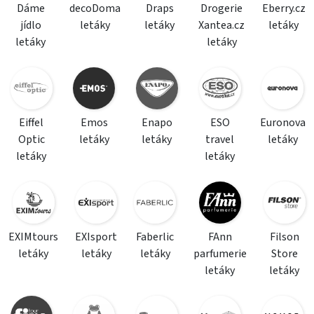
Dáme
decoDoma
Draps
Drogerie
Eberry.cz
jídlo
letáky
letáky
Xantea.cz
letáky
letáky
letáky
Eiffel
Emos
Enapo
ESO
Euronova
Optic
letáky
letáky
travel
letáky
letáky
letáky
EXIMtours
EXIsport
Faberlic
FAnn
Filson
letáky
letáky
letáky
parfumerie
Store
letáky
letáky