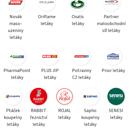
Novák
Oriflame
Oxalis
Partner
maso-
letáky
letáky
maloobchodní
uzeniny
síť letáky
letáky
PharmaPoint
PLUS JIP
Potraviny
Prior letáky
letáky
letáky
CZ letáky
Ptáček
RABBIT
ROJAL
Sapho
SENESI
koupelny
řeznictví
letáky
koupelny
letáky
letáky
letáky
letáky