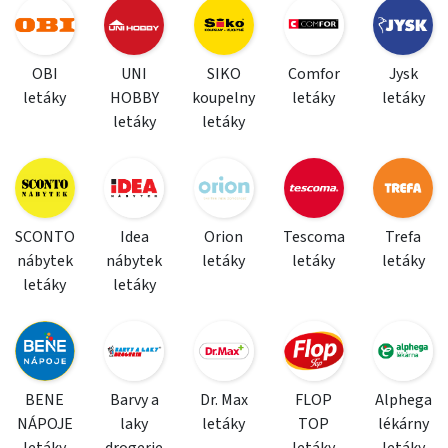
OBI
UNI
SIKO
Comfor
Jysk
letáky
HOBBY
koupelny
letáky
letáky
letáky
letáky
SCONTO
Idea
Orion
Tescoma
Trefa
nábytek
nábytek
letáky
letáky
letáky
letáky
letáky
BENE
Barvy a
Dr. Max
FLOP
Alphega
NÁPOJE
laky
letáky
TOP
lékárny