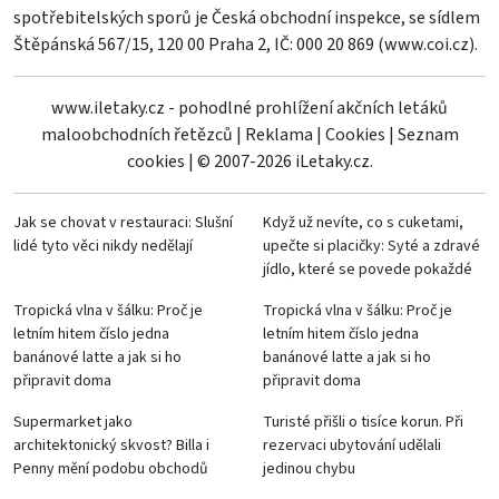
spotřebitelských sporů je Česká obchodní inspekce, se sídlem
Štěpánská 567/15, 120 00 Praha 2, IČ: 000 20 869 (
www.coi.cz
).
www.iletaky.cz - pohodlné prohlížení akčních letáků
maloobchodních řetězců
|
Reklama
|
Cookies
|
Seznam
cookies
|
© 2007-2026 iLetaky.cz.
Jak se chovat v restauraci: Slušní
Když už nevíte, co s cuketami,
lidé tyto věci nikdy nedělají
upečte si placičky: Syté a zdravé
jídlo, které se povede pokaždé
Tropická vlna v šálku: Proč je
Tropická vlna v šálku: Proč je
letním hitem číslo jedna
letním hitem číslo jedna
banánové latte a jak si ho
banánové latte a jak si ho
připravit doma
připravit doma
Supermarket jako
Turisté přišli o tisíce korun. Při
architektonický skvost? Billa i
rezervaci ubytování udělali
Penny mění podobu obchodů
jedinou chybu