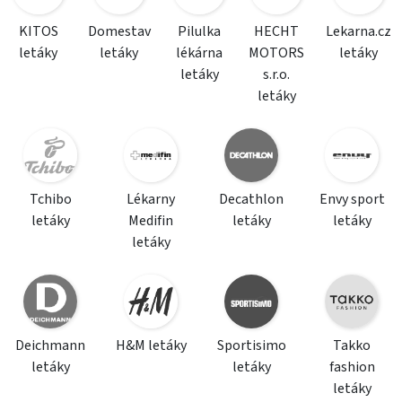
KITOS
Domestav
Pilulka
HECHT
Lekarna.cz
letáky
letáky
lékárna
MOTORS
letáky
letáky
s.r.o.
letáky
Tchibo
Lékarny
Decathlon
Envy sport
letáky
Medifin
letáky
letáky
letáky
Deichmann
H&M letáky
Sportisimo
Takko
letáky
letáky
fashion
letáky