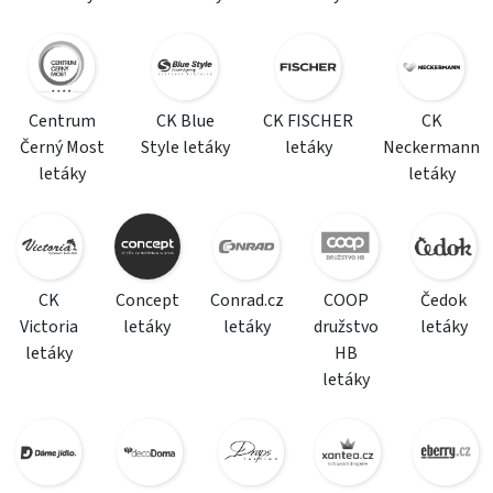
Centrum
CK Blue
CK FISCHER
CK
Černý Most
Style letáky
letáky
Neckermann
letáky
letáky
CK
Concept
Conrad.cz
COOP
Čedok
Victoria
letáky
letáky
družstvo
letáky
letáky
HB
letáky