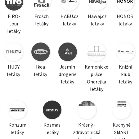
FIRO-
Frosch
HABU.cz
Hawaj.cz
HONOR
tour
letáky
letáky
letáky
letáky
letáky
HUDY
Ikea
Jasmín
Kamenické
Knižní
letáky
letáky
drogerie
práce
klub
letáky
Ondrejka
letáky
letáky
Konzum
Kosmas
Krásný -
Kuchyně
letáky
letáky
zdravotnická
SMART