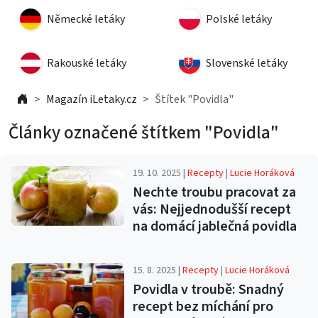
Německé letáky
Polské letáky
Rakouské letáky
Slovenské letáky
Magazín iLetaky.cz
Štítek "Povidla"
Články označené štítkem "Povidla"
19. 10. 2025 |
Recepty
|
Lucie Horáková
Nechte troubu pracovat za
vás: Nejjednodušší recept
na domácí jablečná povidla
15. 8. 2025 |
Recepty
|
Lucie Horáková
Povidla v troubě: Snadný
recept bez míchání pro