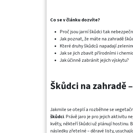
Co se v článku dozvíte?
Proč jsou jarní škůdci tak nebezpečn
Jak poznat, že máte na zahradě šků
Které druhy škůdců napadají zelenin
Jak se jich zbavit přírodními i che
Jak účinně zabránit jejich výskytu?
Škůdci na zahradě –
Jakmile se oteplí a rozběhne se vegetační 
škůdci
. Právě jaro je pro jejich aktivitu
květy, někteří škůdci už plánují hostinu. 
následky zřetelné – děravé listy, usychaj