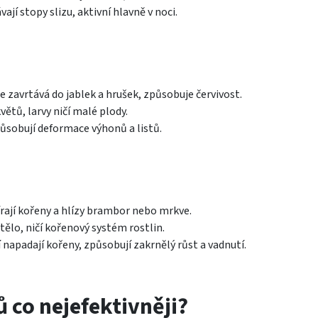
vají stopy slizu, aktivní hlavně v noci.
e zavrtává do jablek a hrušek, způsobuje červivost.
větů, larvy ničí malé plody.
působují deformace výhonů a listů.
írají kořeny a hlízy brambor nebo mrkve.
 tělo, ničí kořenový systém rostlin.
í napadají kořeny, způsobují zakrnělý růst a vadnutí.
 co nejefektivněji?