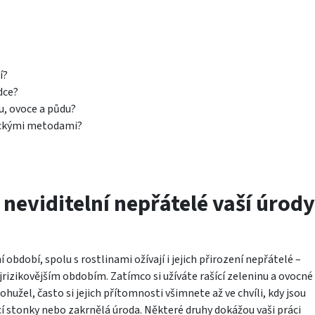
í?
dce?
u, ovoce a půdu?
mickými metodami?
 neviditelní nepřátelé vaší úrody
období, spolu s rostlinami ožívají i jejich přirození nepřátelé –
 nejrizikovějším obdobím. Zatímco si užíváte rašící zeleninu a ovocné
Bohužel, často si jejich přítomnosti všimnete až ve chvíli, kdy jsou
ící stonky nebo zakrnělá úroda. Některé druhy dokážou vaši práci