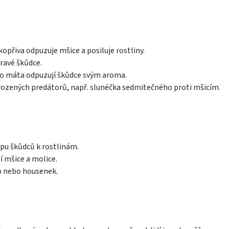
přiva odpuzuje mšice a posiluje rostliny.
žravé škůdce.
bo máta odpuzují škůdce svým aroma.
irozených predátorů, např. slunéčka sedmitečného proti mšicím.
upu škůdců k rostlinám.
í mšice a molice.
ů nebo housenek.