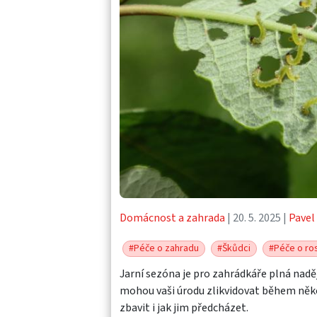
Domácnost a zahrada
| 20. 5. 2025 |
Pavel
#Péče o zahradu
#Škůdci
#Péče o ros
Jarní sezóna je pro zahrádkáře plná naděj
mohou vaši úrodu zlikvidovat během několi
zbavit i jak jim předcházet.