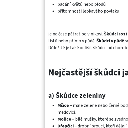
padání květů nebo plodů
přítomnosti lepkavého povlaku
je na čase pátrat po viníkovi.
Škůdci rost
listů nebo přímo v půdě.
Škůdci v půdě
s
Důležité je také odlišit škůdce od chorob 
Nejčastější škůdci j
a) Škůdce zeleniny
Mšice
– malé zelené nebo černé bodl
medovici.
Molice
– bílé mušky, které se zvednou
Dřepčíci
– drobní brouci, kteří dělaj