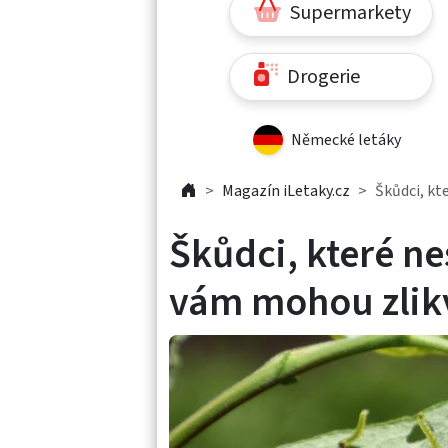
Supermarkety
Drogerie
Německé letáky
Magazín iLetaky.cz
Škůdci, kt
Škůdci, které n
vám mohou zlik