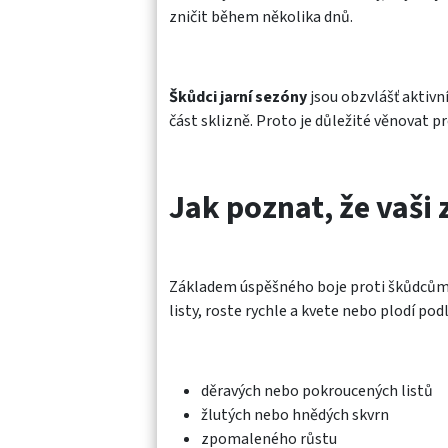
zničit během několika dnů.
Škůdci jarní sezóny
jsou obzvlášť aktivn
část sklizně. Proto je důležité věnovat p
Jak poznat, že vaši
Základem úspěšného boje proti škůdcům 
listy, roste rychle a kvete nebo plodí po
děravých nebo pokroucených listů
žlutých nebo hnědých skvrn
zpomaleného růstu