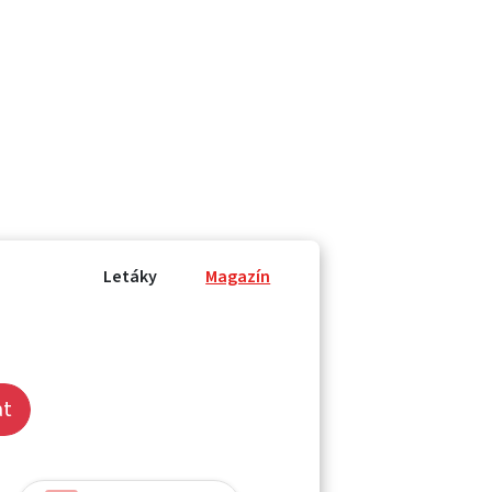
Letáky
Magazín
at