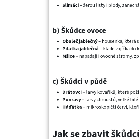
Slimáci
– žerou listy i plody, zanechá
b) Škůdce ovoce
Obaleč jablečný
– housenka, která s
Pilatka jablečná
– klade vajíčka do k
Mšice
– napadají i ovocné stromy, z
c) Škůdci v půdě
Drátovci
– larvy kovaříků, které pož
Ponravy
– larvy chroustů, velké bílé
Háďátka
– mikroskopičtí červi, kteř
Jak se zbavit škůdců