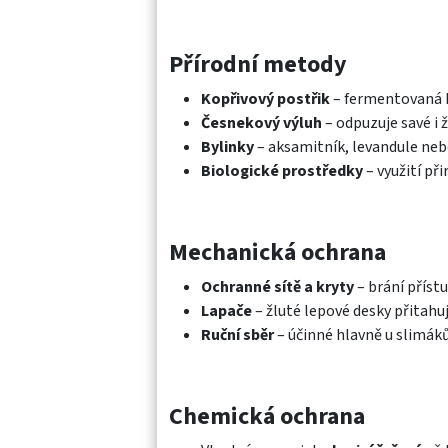
Přírodní metody
Kopřivový postřik
– fermentovaná ko
Česnekový výluh
– odpuzuje savé i 
Bylinky
– aksamitník, levandule ne
Biologické prostředky
– využití př
Mechanická ochrana
Ochranné sítě a kryty
– brání příst
Lapače
– žluté lepové desky přitahuj
Ruční sběr
– účinné hlavně u slimák
Chemická ochrana