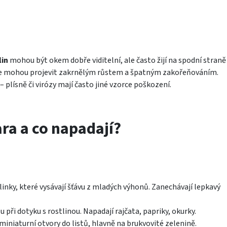
lin
mohou být okem dobře viditelní, ale často žijí na spodní straně
e mohou projevit zakrnělým růstem a špatným zakořeňováním.
– plísně či virózy mají často jiné vzorce poškození.
ara a co napadají?
inky, které vysávají šťávu z mladých výhonů. Zanechávají lepkavý
 při dotyku s rostlinou. Napadají rajčata, papriky, okurky.
í miniaturní otvory do listů, hlavně na brukvovité zelenině.