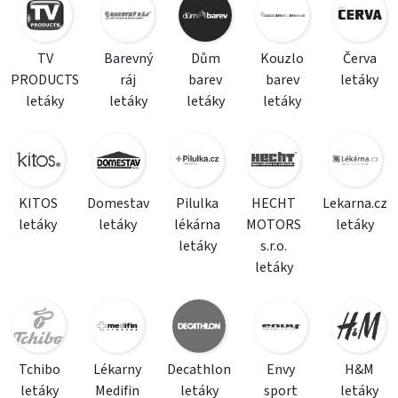
TV
Barevný
Dům
Kouzlo
Červa
PRODUCTS
ráj
barev
barev
letáky
letáky
letáky
letáky
letáky
KITOS
Domestav
Pilulka
HECHT
Lekarna.cz
letáky
letáky
lékárna
MOTORS
letáky
letáky
s.r.o.
letáky
Tchibo
Lékarny
Decathlon
Envy
H&M
letáky
Medifin
letáky
sport
letáky