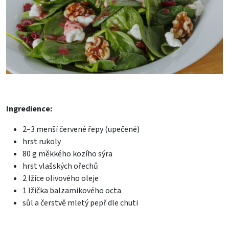
Ingredience:
2–3 menší červené řepy (upečené)
hrst rukoly
80 g měkkého kozího sýra
hrst vlašských ořechů
2 lžíce olivového oleje
1 lžička balzamikového octa
sůl a čerstvě mletý pepř dle chuti