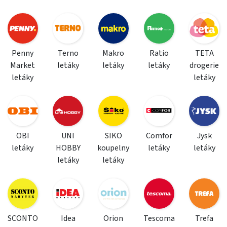
Penny
Terno
Makro
Ratio
TETA
Market
letáky
letáky
letáky
drogerie
letáky
letáky
OBI
UNI
SIKO
Comfor
Jysk
letáky
HOBBY
koupelny
letáky
letáky
letáky
letáky
SCONTO
Idea
Orion
Tescoma
Trefa