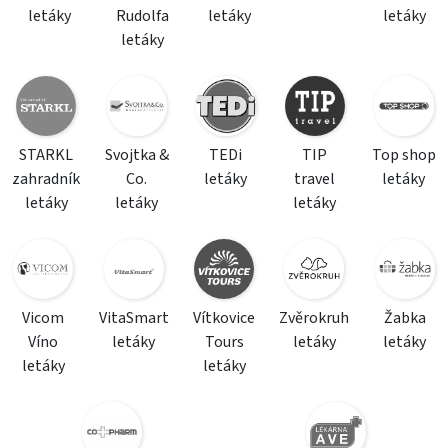
letáky
Rudolfa
letáky
letáky
letáky
STARKL
Svojtka &
TEDi
TIP
Top shop
zahradník
Co.
letáky
travel
letáky
letáky
letáky
letáky
Vicom
VitaSmart
Vítkovice
Zvěrokruh
Žabka
Víno
letáky
Tours
letáky
letáky
letáky
letáky