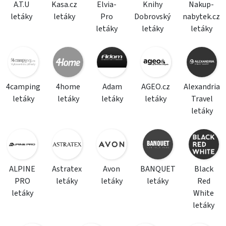
A.T.U
Kasa.cz
Elvia-
Knihy
Nakup-
letáky
letáky
Pro
Dobrovský
nabytek.cz
letáky
letáky
letáky
4camping
4home
Adam
AGEO.cz
Alexandria
letáky
letáky
letáky
letáky
Travel
letáky
ALPINE
Astratex
Avon
BANQUET
Black
PRO
letáky
letáky
letáky
Red
letáky
White
letáky