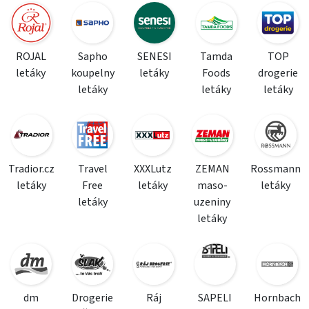
ROJAL
Sapho
SENESI
Tamda
TOP
letáky
koupelny
letáky
Foods
drogerie
letáky
letáky
letáky
Tradior.cz
Travel
XXXLutz
ZEMAN
Rossmann
letáky
Free
letáky
maso-
letáky
letáky
uzeniny
letáky
dm
Drogerie
Ráj
SAPELI
Hornbach