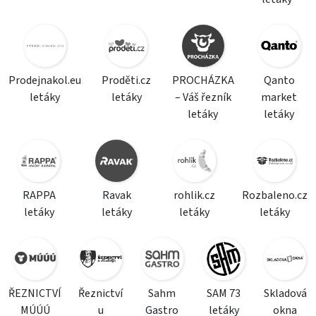
Prodejnakol.eu
Proděti.cz
PROCHÁZKA
Qanto
letáky
letáky
– Váš řezník
market
letáky
letáky
RAPPA
Ravak
rohlik.cz
Rozbaleno.cz
letáky
letáky
letáky
letáky
ŘEZNICTVÍ
Řeznictví
Sahm
SAM 73
Skladová
MÚÚÚ
u
Gastro
letáky
okna