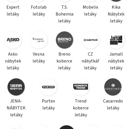
Expert
Fotolab
T.S.
Mobelix
Kika
letáky
letáky
Bohemia
letáky
Nábytek
letáky
letáky
Asko
Vesna
Breno
CZ
Jamall
nábytek
letáky
koberce
nábytkář
nábytek
letáky
letáky
letáky
letáky
JENA-
Purtex
Trend
Casarredo
NÁBYTEK
letáky
koberce
letáky
letáky
letáky