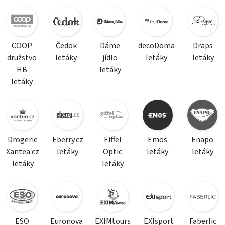
COOP
Čedok
Dáme
decoDoma
Draps
družstvo
letáky
jídlo
letáky
letáky
HB
letáky
letáky
Drogerie
Eberry.cz
Eiffel
Emos
Enapo
Xantea.cz
letáky
Optic
letáky
letáky
letáky
letáky
ESO
Euronova
EXIMtours
EXIsport
Faberlic