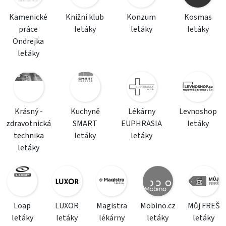
Kamenické
Knižní klub
Konzum
Kosmas
práce
letáky
letáky
letáky
Ondrejka
letáky
Krásný -
Kuchyně
Lékárny
Levnoshop
zdravotnická
SMART
EUPHRASIA
letáky
technika
letáky
letáky
letáky
Loap
LUXOR
Magistra
Mobino.cz
Můj FREŠ
letáky
letáky
lékárny
letáky
letáky