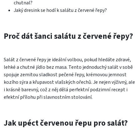
chutnal?
Jaký dresink se hodí k salátu z červené řepy?
Proč dát šanci salátu z červené řepy?
Salát z červené řepy je ideální volbou, pokud hledáte zdravé,
lehké a chutné jídlo bez masa. Tento jednoduchý salát v sobě
spojuje zemitou sladkost pečené řepy, krémovou jemnost
kozího sýra a křupavost vlašských ořechů. Je nejen výživný, ale
i krásně barevný, což z něj dělá perfektní podzimní recept i
efektní přílohu při slavnostním stolování.
Jak upéct červenou řepu pro salát?