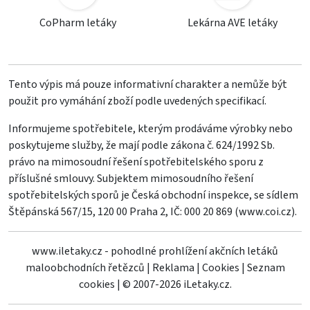
CoPharm letáky
Lekárna AVE letáky
Tento výpis má pouze informativní charakter a nemůže být
použit pro vymáhání zboží podle uvedených specifikací.
Informujeme spotřebitele, kterým prodáváme výrobky nebo
poskytujeme služby, že mají podle zákona č. 624/1992 Sb.
právo na mimosoudní řešení spotřebitelského sporu z
příslušné smlouvy. Subjektem mimosoudního řešení
spotřebitelských sporů je Česká obchodní inspekce, se sídlem
Štěpánská 567/15, 120 00 Praha 2, IČ: 000 20 869 (
www.coi.cz
).
www.iletaky.cz - pohodlné prohlížení akčních letáků
maloobchodních řetězců
|
Reklama
|
Cookies
|
Seznam
cookies
|
© 2007-2026 iLetaky.cz.