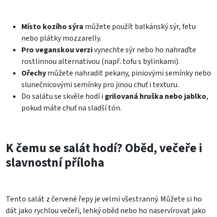
Místo kozího sýra
můžete použít balkánský sýr, fetu
nebo plátky mozzarelly.
Pro veganskou verzi
vynechte sýr nebo ho nahraďte
rostlinnou alternativou (např. tofu s bylinkami).
Ořechy
můžete nahradit pekany, piniovými semínky nebo
slunečnicovými semínky pro jinou chuť i texturu.
Do salátu se skvěle hodí i
grilovaná hruška nebo jablko
,
pokud máte chuť na sladší tón.
K čemu se salát hodí? Oběd, večeře i
slavnostní příloha
Tento salát z červené řepy je velmi všestranný. Můžete si ho
dát jako rychlou večeři, lehký oběd nebo ho naservírovat jako