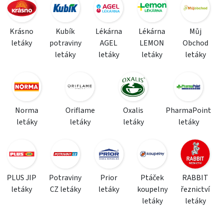
Krásno
Kubík
Lékárna
Lékárna
Můj
letáky
potraviny
AGEL
LEMON
Obchod
letáky
letáky
letáky
letáky
Norma
Oriflame
Oxalis
PharmaPoint
letáky
letáky
letáky
letáky
PLUS JIP
Potraviny
Prior
Ptáček
RABBIT
letáky
CZ letáky
letáky
koupelny
řeznictví
letáky
letáky