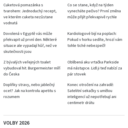
Cuketová pomazánka s
Co se stane, když na týden
tvarohem: Jednoduchý recept,
vynecháte pečivo? První změna
ve kterém cuketa nezůstane
může přijít překvapivě rychle
vodnatá
Dovolená v Egyptě vás může
Kardiologové bijí na poplach:
překvapit už první den. Některé
Pokud v horku sedíte, hrozí vám
situace ale vypadají hůř, než ve
tohle tiché nebezpečí!
skutečnosti jsou
Z bývalých veřejných toalet
Oblíbená aku vrtačka Parkside
vybudoval hit. Burgermeister míří
má nástupce. Lidl ji teď nabízí za
do Česka
pár stovek
Doplňky stravy, nebo jablečný
Konec otročení na zahradě:
ocet? Jak na kontrolu apetitu s
Satelitní sekačky s umělou
rozumem
inteligencí už nepotřebují ani
centimetr drátu
VOLBY 2026