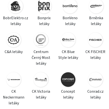
BobrElektro.cz
Bonprix
BonVeno
Brněnka
letáky
letáky
letáky
letáky
C&A letáky
Centrum
CK Blue
CK FISCHER
Černý Most
Style letáky
letáky
letáky
CK
CK Victoria
Concept
Conrad.cz
Neckermann
letáky
letáky
letáky
letáky