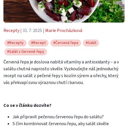
Recepty
| 31. 7. 2025 |
Marie Procházková
#Recepty
#Recept
#Červená řepa
#Salát
#Salát z červené řepy
Červená řepa je doslova nabitá vitamíny a antioxidanty – a v
salátu chutná naprosto skvěle. Vyzkoušejte náš jednoduchý
recept na salát z pečené řepy s kozím sýrem a ořechy, který
vás překvapí svou výraznou chutí i barvou.
Co se v článku dozvíte?
Jak připravit pečenou červenou řepu do salátu?
S čím kombinovat červenou řepu, aby salát skvěle