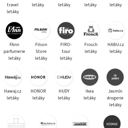
travel
letáky
letáky
letáky
letáky
letáky
FAnn
Filson
FIRO-
Frosch
HABU.cz
parfumerie
Store
tour
letáky
letáky
letáky
letáky
letáky
Hawaj.cz
HONOR
HUDY
Ikea
Jasmín
letáky
letáky
letáky
letáky
drogerie
letáky