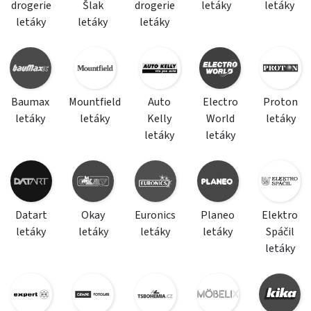
drogerie
Šlak
drogerie
letáky
letáky
letáky
letáky
letáky
Baumax
Mountfield
Auto
Electro
Proton
letáky
letáky
Kelly
World
letáky
letáky
letáky
Datart
Okay
Euronics
Planeo
Elektro
letáky
letáky
letáky
letáky
Spáčil
letáky