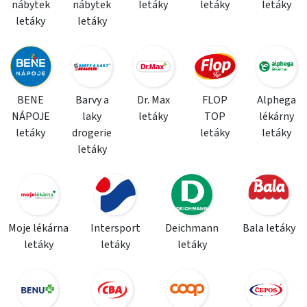
nábytek
nábytek
letáky
letáky
letáky
letáky
letáky
BENE
Barvy a
Dr. Max
FLOP
Alphega
NÁPOJE
laky
letáky
TOP
lékárny
letáky
drogerie
letáky
letáky
letáky
Moje lékárna
Intersport
Deichmann
Bala letáky
letáky
letáky
letáky