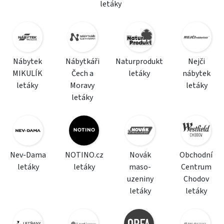
letáky
Nábytek
Nábytkáři
Naturprodukt
Nejči
MIKULÍK
Čech a
letáky
nábytek
letáky
Moravy
letáky
letáky
Nev-Dama
NOTINO.cz
Novák
Obchodní
letáky
letáky
maso-
Centrum
uzeniny
Chodov
letáky
letáky