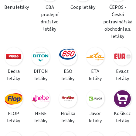
Benu letáky
CBA
Coop letáky
ČEPOS -
prodejní
Česká
družstvo
potravinářská
letáky
obchodní a.s.
letáky
Dedra
DITON
ESO
ETA
Eva.cz
letáky
letáky
letáky
letáky
letáky
FLOP
HEBE
Hruška
Javor
Košík.cz
letáky
letáky
letáky
letáky
letáky