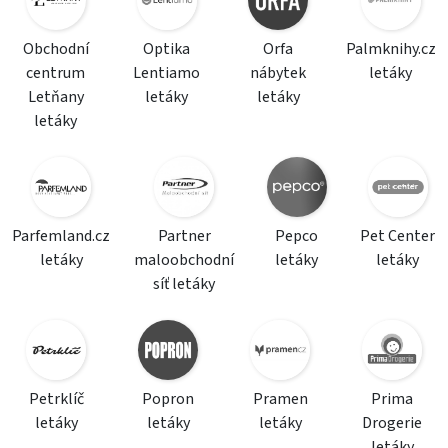
Obchodní
Optika
Orfa
Palmknihy.cz
centrum
Lentiamo
nábytek
letáky
Letňany
letáky
letáky
letáky
Parfemland.cz
Partner
Pepco
Pet Center
letáky
maloobchodní
letáky
letáky
síť letáky
Petrklíč
Popron
Pramen
Prima
letáky
letáky
letáky
Drogerie
letáky