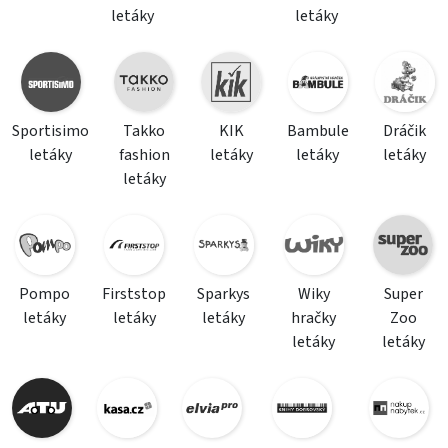
letáky
letáky
Sportisimo
Takko
KIK
Bambule
Dráčik
letáky
fashion
letáky
letáky
letáky
letáky
Pompo
Firststop
Sparkys
Wiky
Super
letáky
letáky
letáky
hračky
Zoo
letáky
letáky