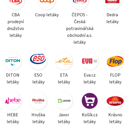
CBA
Coop letáky
ČEPOS -
Dedra
prodejní
Česká
letáky
družstvo
potravinářská
letáky
obchodní a.s.
letáky
DITON
ESO
ETA
Eva.cz
FLOP
letáky
letáky
letáky
letáky
letáky
HEBE
Hruška
Javor
Košík.cz
Krásno
letáky
letáky
letáky
letáky
letáky