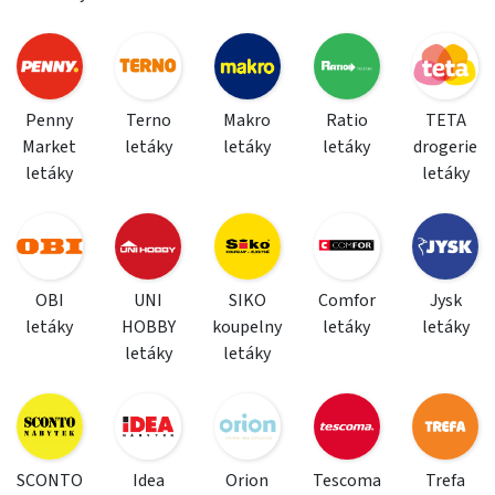
Penny
Terno
Makro
Ratio
TETA
Market
letáky
letáky
letáky
drogerie
letáky
letáky
OBI
UNI
SIKO
Comfor
Jysk
letáky
HOBBY
koupelny
letáky
letáky
letáky
letáky
SCONTO
Idea
Orion
Tescoma
Trefa