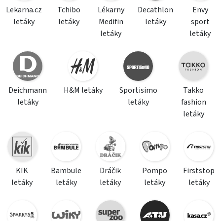
Lekarna.cz
Tchibo
Lékarny
Decathlon
Envy
letáky
letáky
Medifin
letáky
sport
letáky
letáky
Deichmann
H&M letáky
Sportisimo
Takko
letáky
letáky
fashion
letáky
KIK
Bambule
Dráčik
Pompo
Firststop
letáky
letáky
letáky
letáky
letáky