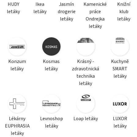
HUDY
Ikea
Jasmín
Kamenické
Knižní
letáky
letáky
drogerie
práce
klub
letáky
Ondrejka
letáky
letáky
Konzum
Kosmas
Krásný -
Kuchyně
letáky
letáky
zdravotnická
SMART
technika
letáky
letáky
Lékárny
Levnoshop
Loap letáky
LUXOR
EUPHRASIA
letáky
letáky
letáky