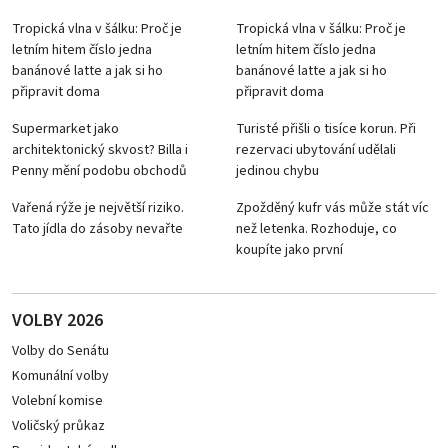
Tropická vlna v šálku: Proč je
Tropická vlna v šálku: Proč je
letním hitem číslo jedna
letním hitem číslo jedna
banánové latte a jak si ho
banánové latte a jak si ho
připravit doma
připravit doma
Supermarket jako
Turisté přišli o tisíce korun. Při
architektonický skvost? Billa i
rezervaci ubytování udělali
Penny mění podobu obchodů
jedinou chybu
Vařená rýže je největší riziko.
Zpožděný kufr vás může stát víc
Tato jídla do zásoby nevařte
než letenka. Rozhoduje, co
koupíte jako první
VOLBY 2026
Volby do Senátu
Komunální volby
Volební komise
Voličský průkaz