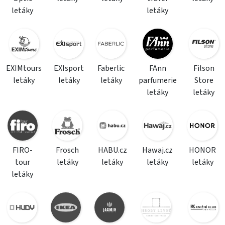
letáky
letáky
EXIMtours
EXIsport
Faberlic
FAnn
Filson
letáky
letáky
letáky
parfumerie
Store
letáky
letáky
FIRO-
Frosch
HABU.cz
Hawaj.cz
HONOR
tour
letáky
letáky
letáky
letáky
letáky