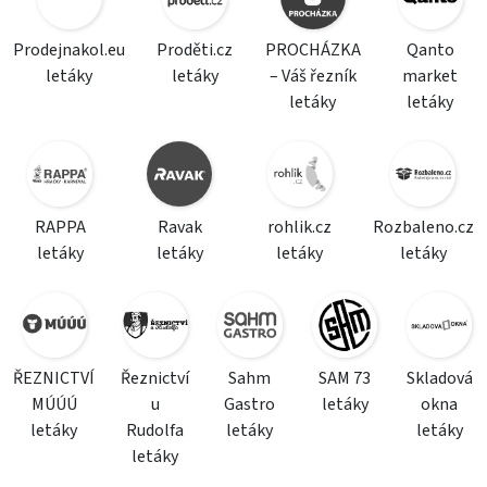
Prodejnakol.eu
Proděti.cz
PROCHÁZKA
Qanto
letáky
letáky
– Váš řezník
market
letáky
letáky
RAPPA
Ravak
rohlik.cz
Rozbaleno.cz
letáky
letáky
letáky
letáky
ŘEZNICTVÍ
Řeznictví
Sahm
SAM 73
Skladová
MÚÚÚ
u
Gastro
letáky
okna
letáky
Rudolfa
letáky
letáky
letáky