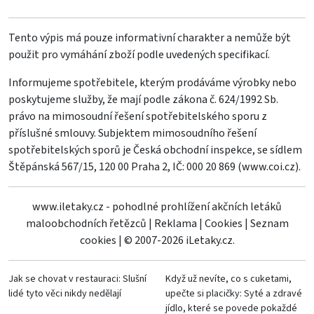
Tento výpis má pouze informativní charakter a nemůže být
použit pro vymáhání zboží podle uvedených specifikací.
Informujeme spotřebitele, kterým prodáváme výrobky nebo
poskytujeme služby, že mají podle zákona č. 624/1992 Sb.
právo na mimosoudní řešení spotřebitelského sporu z
příslušné smlouvy. Subjektem mimosoudního řešení
spotřebitelských sporů je Česká obchodní inspekce, se sídlem
Štěpánská 567/15, 120 00 Praha 2, IČ: 000 20 869 (
www.coi.cz
).
www.iletaky.cz - pohodlné prohlížení akčních letáků
maloobchodních řetězců
|
Reklama
|
Cookies
|
Seznam
cookies
|
© 2007-2026 iLetaky.cz.
Jak se chovat v restauraci: Slušní
Když už nevíte, co s cuketami,
lidé tyto věci nikdy nedělají
upečte si placičky: Syté a zdravé
jídlo, které se povede pokaždé