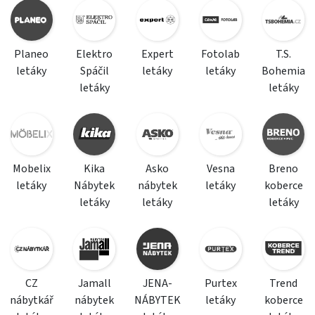
Planeo
Elektro
Expert
Fotolab
T.S.
letáky
Spáčil
letáky
letáky
Bohemia
letáky
letáky
Mobelix
Kika
Asko
Vesna
Breno
letáky
Nábytek
nábytek
letáky
koberce
letáky
letáky
letáky
CZ
Jamall
JENA-
Purtex
Trend
nábytkář
nábytek
NÁBYTEK
letáky
koberce