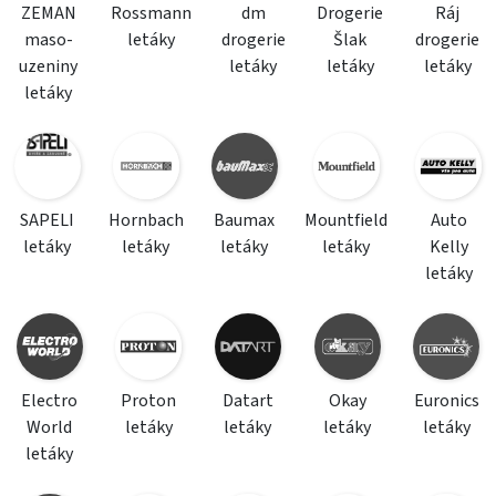
ZEMAN
Rossmann
dm
Drogerie
Ráj
maso-
letáky
drogerie
Šlak
drogerie
uzeniny
letáky
letáky
letáky
letáky
SAPELI
Hornbach
Baumax
Mountfield
Auto
letáky
letáky
letáky
letáky
Kelly
letáky
Electro
Proton
Datart
Okay
Euronics
World
letáky
letáky
letáky
letáky
letáky