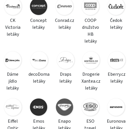
CK
Concept
Conrad.cz
COOP
Čedok
Victoria
letáky
letáky
družstvo
letáky
letáky
HB
letáky
Dáme
decoDoma
Draps
Drogerie
Eberry.cz
jídlo
letáky
letáky
Xantea.cz
letáky
letáky
letáky
Eiffel
Emos
Enapo
ESO
Euronova
Optic
letáky
letáky
travel
letáky