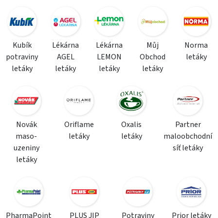
Kubík
Lékárna
Lékárna
Můj
Norma
potraviny
AGEL
LEMON
Obchod
letáky
letáky
letáky
letáky
letáky
Novák
Oriflame
Oxalis
Partner
maso-
letáky
letáky
maloobchodní
uzeniny
síť letáky
letáky
PharmaPoint
PLUS JIP
Potraviny
Prior letáky