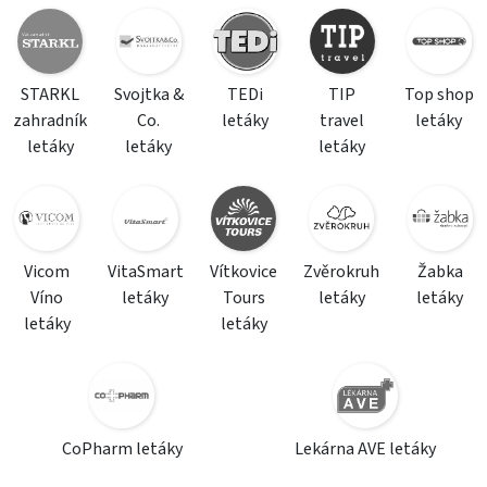
STARKL
Svojtka &
TEDi
TIP
Top shop
zahradník
Co.
letáky
travel
letáky
letáky
letáky
letáky
Vicom
VitaSmart
Vítkovice
Zvěrokruh
Žabka
Víno
letáky
Tours
letáky
letáky
letáky
letáky
CoPharm letáky
Lekárna AVE letáky