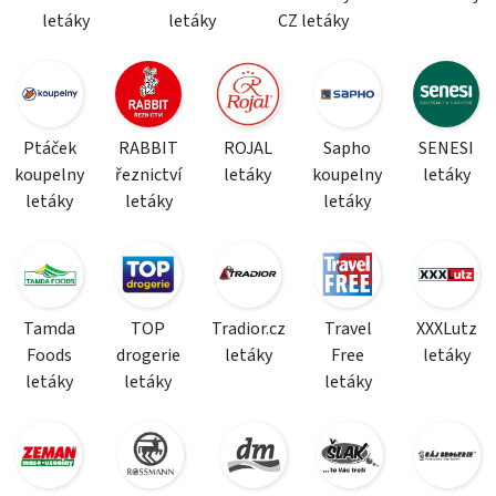
letáky
letáky
CZ letáky
Ptáček
RABBIT
ROJAL
Sapho
SENESI
koupelny
řeznictví
letáky
koupelny
letáky
letáky
letáky
letáky
Tamda
TOP
Tradior.cz
Travel
XXXLutz
Foods
drogerie
letáky
Free
letáky
letáky
letáky
letáky