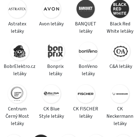
Astratex
Avon letáky
BANQUET
Black Red
letáky
letáky
White letáky
BobrElektro.cz
Bonprix
BonVeno
C&A letáky
letáky
letáky
letáky
Centrum
CK Blue
CK FISCHER
CK
Černý Most
Style letáky
letáky
Neckermann
letáky
letáky