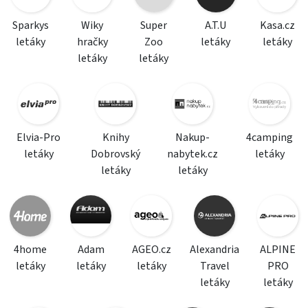
Sparkys
Wiky
Super
A.T.U
Kasa.cz
letáky
hračky
Zoo
letáky
letáky
letáky
letáky
Elvia-Pro
Knihy
Nakup-
4camping
letáky
Dobrovský
nabytek.cz
letáky
letáky
letáky
4home
Adam
AGEO.cz
Alexandria
ALPINE
letáky
letáky
letáky
Travel
PRO
letáky
letáky