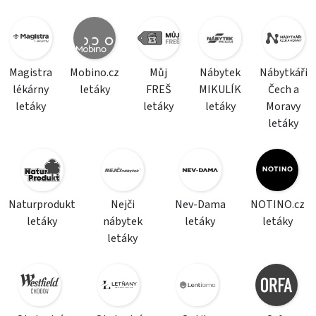
Magistra
Mobino.cz
Můj
Nábytek
Nábytkáři
lékárny
letáky
FREŠ
MIKULÍK
Čech a
letáky
letáky
letáky
Moravy
letáky
Naturprodukt
Nejči
Nev-Dama
NOTINO.cz
letáky
nábytek
letáky
letáky
letáky