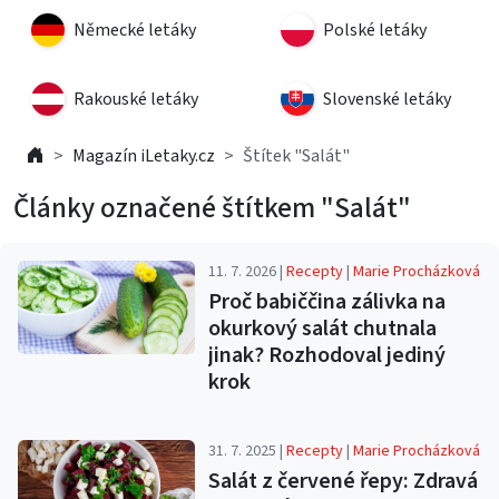
Německé letáky
Polské letáky
Rakouské letáky
Slovenské letáky
Magazín iLetaky.cz
Štítek "Salát"
Články označené štítkem "Salát"
11. 7. 2026 |
Recepty
|
Marie Procházková
Proč babiččina zálivka na
okurkový salát chutnala
jinak? Rozhodoval jediný
krok
31. 7. 2025 |
Recepty
|
Marie Procházková
Salát z červené řepy: Zdravá