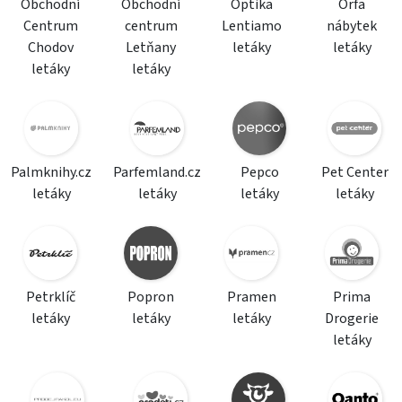
Obchodní
Obchodní
Optika
Orfa
Centrum
centrum
Lentiamo
nábytek
Chodov
Letňany
letáky
letáky
letáky
letáky
Palmknihy.cz
Parfemland.cz
Pepco
Pet Center
letáky
letáky
letáky
letáky
Petrklíč
Popron
Pramen
Prima
letáky
letáky
letáky
Drogerie
letáky