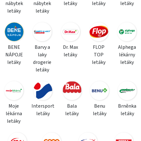
nábytek
nábytek
letáky
letáky
letáky
letáky
letáky
BENE
Barvy a
Dr. Max
FLOP
Alphega
NÁPOJE
laky
letáky
TOP
lékárny
letáky
drogerie
letáky
letáky
letáky
Moje
Intersport
Bala
Benu
Brněnka
lékárna
letáky
letáky
letáky
letáky
letáky