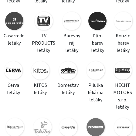
letáky
letáky
letáky
letáky
Casarredo
TV
Barevný
Dům
Kouzlo
letáky
PRODUCTS
ráj
barev
barev
letáky
letáky
letáky
letáky
Červa
KITOS
Domestav
Pilulka
HECHT
letáky
letáky
letáky
lékárna
MOTORS
letáky
s.r.o.
letáky