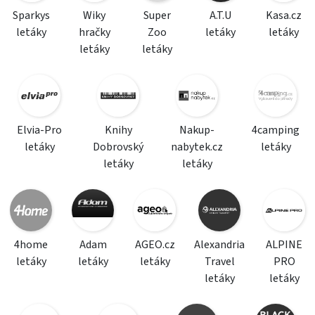
Sparkys
Wiky
Super
A.T.U
Kasa.cz
letáky
hračky
Zoo
letáky
letáky
letáky
letáky
Elvia-Pro
Knihy
Nakup-
4camping
letáky
Dobrovský
nabytek.cz
letáky
letáky
letáky
4home
Adam
AGEO.cz
Alexandria
ALPINE
letáky
letáky
letáky
Travel
PRO
letáky
letáky