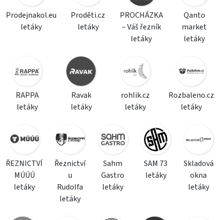
Prodejnakol.eu
Proděti.cz
PROCHÁZKA
Qanto
letáky
letáky
– Váš řezník
market
letáky
letáky
RAPPA
Ravak
rohlik.cz
Rozbaleno.cz
letáky
letáky
letáky
letáky
ŘEZNICTVÍ
Řeznictví
Sahm
SAM 73
Skladová
MÚÚÚ
u
Gastro
letáky
okna
letáky
Rudolfa
letáky
letáky
letáky