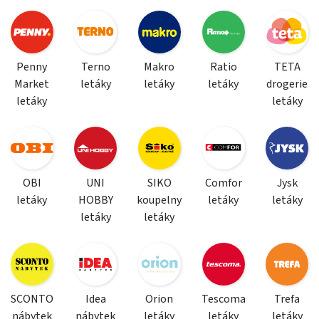
Penny
Terno
Makro
Ratio
TETA
Market
letáky
letáky
letáky
drogerie
letáky
letáky
OBI
UNI
SIKO
Comfor
Jysk
letáky
HOBBY
koupelny
letáky
letáky
letáky
letáky
SCONTO
Idea
Orion
Tescoma
Trefa
nábytek
nábytek
letáky
letáky
letáky