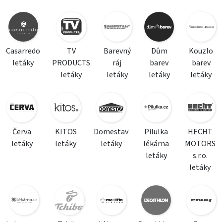
Casarredo
TV
Barevný
Dům
Kouzlo
letáky
PRODUCTS
ráj
barev
barev
letáky
letáky
letáky
letáky
Červa
KITOS
Domestav
Pilulka
HECHT
letáky
letáky
letáky
lékárna
MOTORS
letáky
s.r.o.
letáky