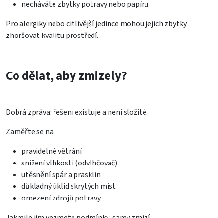
necháváte zbytky potravy nebo papíru
Pro alergiky nebo citlivější jedince mohou jejich zbytky
zhoršovat kvalitu prostředí.
Co dělat, aby zmizely?
Dobrá zpráva: řešení existuje a není složité.
Zaměřte se na:
pravidelné větrání
snížení vlhkosti (odvlhčovač)
utěsnění spár a prasklin
důkladný úklid skrytých míst
omezení zdrojů potravy
Jakmile jim vezmete podmínky, samy zmizí.