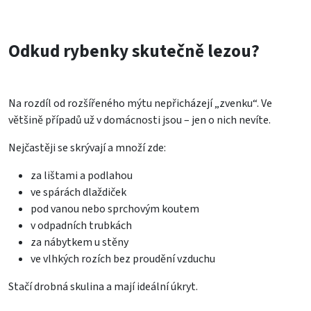
Odkud rybenky skutečně lezou?
Na rozdíl od rozšířeného mýtu nepřicházejí „zvenku“. Ve
většině případů už v domácnosti jsou – jen o nich nevíte.
Nejčastěji se skrývají a množí zde:
za lištami a podlahou
ve spárách dlaždiček
pod vanou nebo sprchovým koutem
v odpadních trubkách
za nábytkem u stěny
ve vlhkých rozích bez proudění vzduchu
Stačí drobná skulina a mají ideální úkryt.