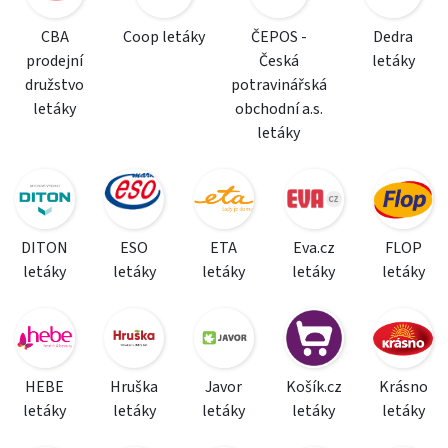
CBA
Coop letáky
ČEPOS -
Dedra
prodejní
Česká
letáky
družstvo
potravinářská
letáky
obchodní a.s.
letáky
DITON
ESO
ETA
Eva.cz
FLOP
letáky
letáky
letáky
letáky
letáky
HEBE
Hruška
Javor
Košík.cz
Krásno
letáky
letáky
letáky
letáky
letáky