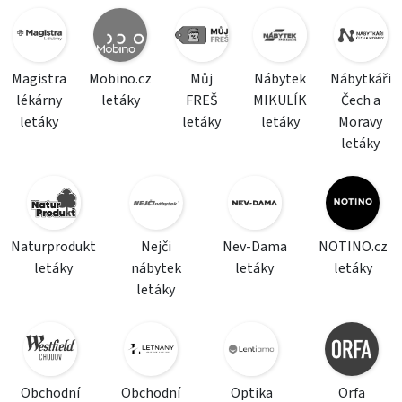
Magistra
Mobino.cz
Můj
Nábytek
Nábytkáři
lékárny
letáky
FREŠ
MIKULÍK
Čech a
letáky
letáky
letáky
Moravy
letáky
Naturprodukt
Nejči
Nev-Dama
NOTINO.cz
letáky
nábytek
letáky
letáky
letáky
Obchodní
Obchodní
Optika
Orfa