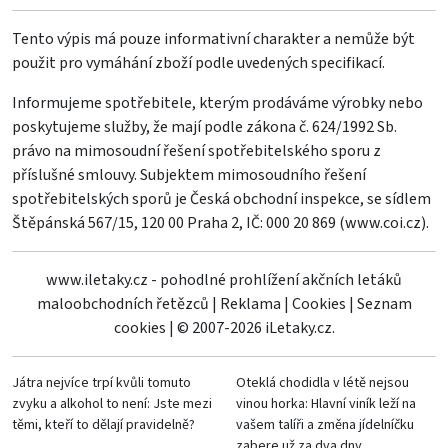
Tento výpis má pouze informativní charakter a nemůže být
použit pro vymáhání zboží podle uvedených specifikací.
Informujeme spotřebitele, kterým prodáváme výrobky nebo
poskytujeme služby, že mají podle zákona č. 624/1992 Sb.
právo na mimosoudní řešení spotřebitelského sporu z
příslušné smlouvy. Subjektem mimosoudního řešení
spotřebitelských sporů je Česká obchodní inspekce, se sídlem
Štěpánská 567/15, 120 00 Praha 2, IČ: 000 20 869 (
www.coi.cz
).
www.iletaky.cz - pohodlné prohlížení akčních letáků
maloobchodních řetězců
|
Reklama
|
Cookies
|
Seznam
cookies
|
© 2007-2026 iLetaky.cz.
Játra nejvíce trpí kvůli tomuto
Oteklá chodidla v létě nejsou
zvyku a alkohol to není: Jste mezi
vinou horka: Hlavní viník leží na
těmi, kteří to dělají pravidelně?
vašem talíři a změna jídelníčku
zabere už za dva dny