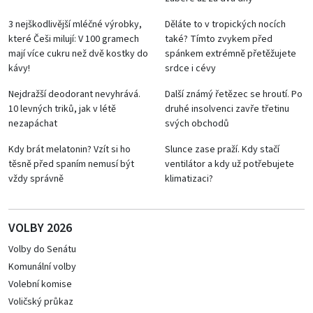
3 nejškodlivější mléčné výrobky,
Děláte to v tropických nocích
které Češi milují: V 100 gramech
také? Tímto zvykem před
mají více cukru než dvě kostky do
spánkem extrémně přetěžujete
kávy!
srdce i cévy
Nejdražší deodorant nevyhrává.
Další známý řetězec se hroutí. Po
10 levných triků, jak v létě
druhé insolvenci zavře třetinu
nezapáchat
svých obchodů
Kdy brát melatonin? Vzít si ho
Slunce zase praží. Kdy stačí
těsně před spaním nemusí být
ventilátor a kdy už potřebujete
vždy správně
klimatizaci?
VOLBY 2026
Volby do Senátu
Komunální volby
Volební komise
Voličský průkaz