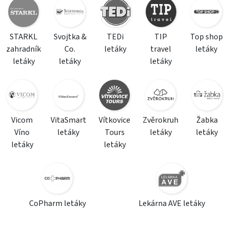
STARKL
Svojtka &
TEDi
TIP
Top shop
zahradník
Co.
letáky
travel
letáky
letáky
letáky
letáky
Vicom
VitaSmart
Vítkovice
Zvěrokruh
Žabka
Víno
letáky
Tours
letáky
letáky
letáky
letáky
CoPharm letáky
Lekárna AVE letáky