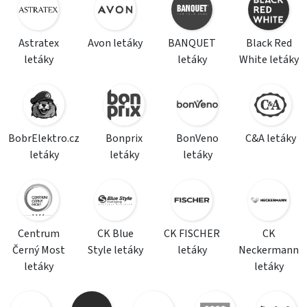
Astratex
Avon letáky
BANQUET
Black Red
letáky
letáky
White letáky
BobrElektro.cz
Bonprix
BonVeno
C&A letáky
letáky
letáky
letáky
Centrum
CK Blue
CK FISCHER
CK
Černý Most
Style letáky
letáky
Neckermann
letáky
letáky