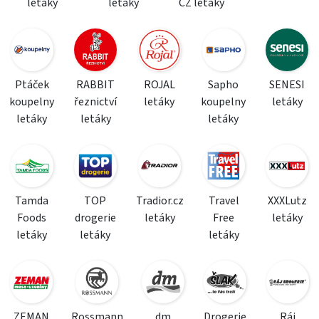
letáky
letáky
CZ letáky
Ptáček
RABBIT
ROJAL
Sapho
SENESI
koupelny
řeznictví
letáky
koupelny
letáky
letáky
letáky
letáky
Tamda
TOP
Tradior.cz
Travel
XXXLutz
Foods
drogerie
letáky
Free
letáky
letáky
letáky
letáky
ZEMAN
Rossmann
dm
Drogerie
Ráj