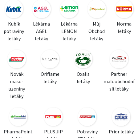
Kubík
Lékárna
Lékárna
Můj
Norma
potraviny
AGEL
LEMON
Obchod
letáky
letáky
letáky
letáky
letáky
Novák
Oriflame
Oxalis
Partner
maso-
letáky
letáky
maloobchodní
uzeniny
síť letáky
letáky
PharmaPoint
PLUS JIP
Potraviny
Prior letáky