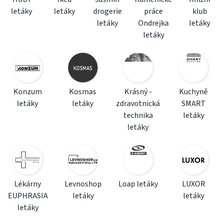
letáky
letáky
drogerie
práce
klub
letáky
Ondrejka
letáky
letáky
Konzum
Kosmas
Krásný -
Kuchyně
letáky
letáky
zdravotnická
SMART
technika
letáky
letáky
Lékárny
Levnoshop
Loap letáky
LUXOR
EUPHRASIA
letáky
letáky
letáky