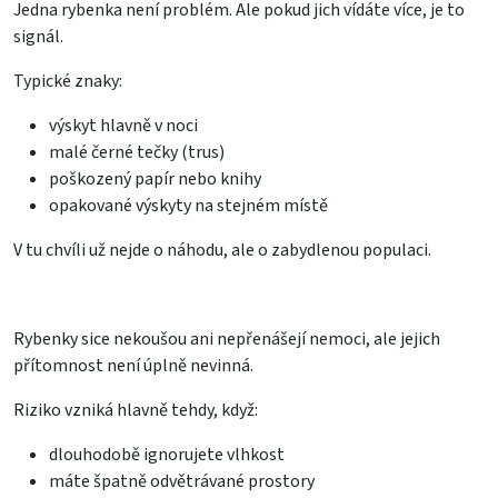
Jedna rybenka není problém. Ale pokud jich vídáte více, je to
signál.
Typické znaky:
výskyt hlavně v noci
malé černé tečky (trus)
poškozený papír nebo knihy
opakované výskyty na stejném místě
V tu chvíli už nejde o náhodu, ale o zabydlenou populaci.
Rybenky sice nekoušou ani nepřenášejí nemoci, ale jejich
přítomnost není úplně nevinná.
Riziko vzniká hlavně tehdy, když:
dlouhodobě ignorujete vlhkost
máte špatně odvětrávané prostory