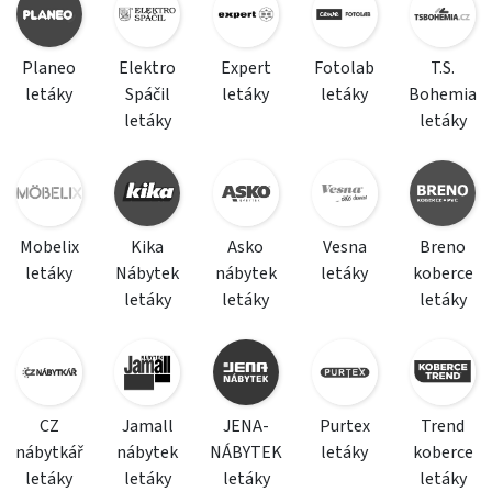
Planeo
Elektro
Expert
Fotolab
T.S.
letáky
Spáčil
letáky
letáky
Bohemia
letáky
letáky
Mobelix
Kika
Asko
Vesna
Breno
letáky
Nábytek
nábytek
letáky
koberce
letáky
letáky
letáky
CZ
Jamall
JENA-
Purtex
Trend
nábytkář
nábytek
NÁBYTEK
letáky
koberce
letáky
letáky
letáky
letáky