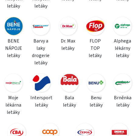
letáky
letáky
BENE
Barvy a
Dr. Max
FLOP
Alphega
NÁPOJE
laky
letáky
TOP
lékárny
letáky
drogerie
letáky
letáky
letáky
Moje
Intersport
Bala
Benu
Brněnka
lékárna
letáky
letáky
letáky
letáky
letáky