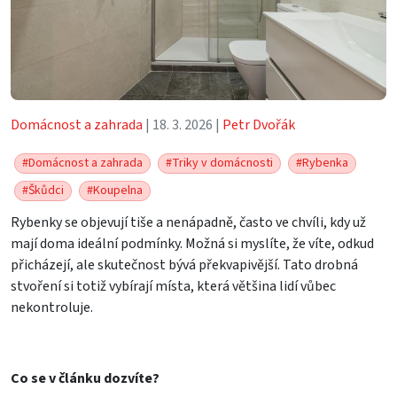
Domácnost a zahrada
| 18. 3. 2026 |
Petr Dvořák
#Domácnost a zahrada
#Triky v domácnosti
#Rybenka
#Škůdci
#Koupelna
Rybenky se objevují tiše a nenápadně, často ve chvíli, kdy už
mají doma ideální podmínky. Možná si myslíte, že víte, odkud
přicházejí, ale skutečnost bývá překvapivější. Tato drobná
stvoření si totiž vybírají místa, která většina lidí vůbec
nekontroluje.
Co se v článku dozvíte?