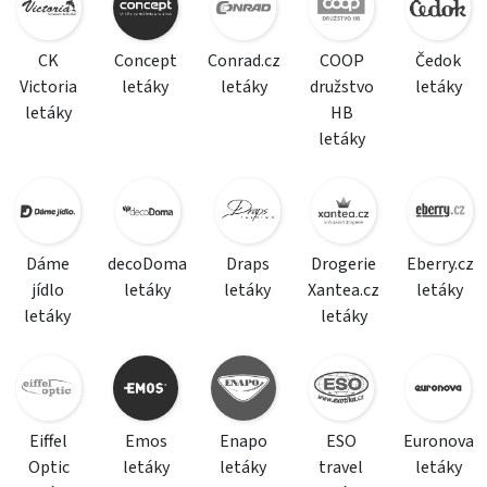
CK
Concept
Conrad.cz
COOP
Čedok
Victoria
letáky
letáky
družstvo
letáky
letáky
HB
letáky
Dáme
decoDoma
Draps
Drogerie
Eberry.cz
jídlo
letáky
letáky
Xantea.cz
letáky
letáky
letáky
Eiffel
Emos
Enapo
ESO
Euronova
Optic
letáky
letáky
travel
letáky