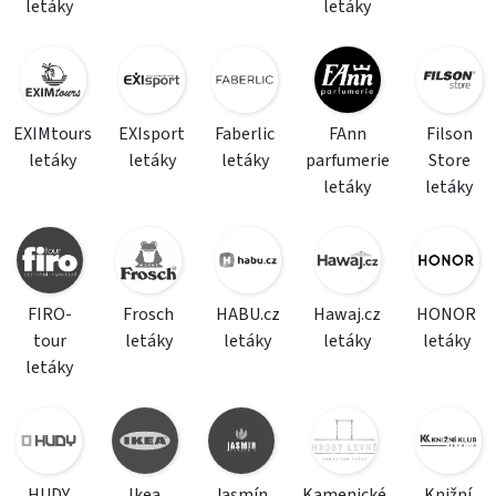
letáky
letáky
EXIMtours
EXIsport
Faberlic
FAnn
Filson
letáky
letáky
letáky
parfumerie
Store
letáky
letáky
FIRO-
Frosch
HABU.cz
Hawaj.cz
HONOR
tour
letáky
letáky
letáky
letáky
letáky
HUDY
Ikea
Jasmín
Kamenické
Knižní