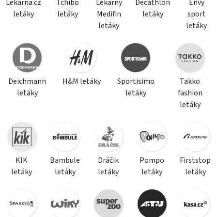
Lekarna.cz
Tchibo
Lékarny
Decathlon
Envy
letáky
letáky
Medifin
letáky
sport
letáky
letáky
Deichmann
H&M letáky
Sportisimo
Takko
letáky
letáky
fashion
letáky
KIK
Bambule
Dráčik
Pompo
Firststop
letáky
letáky
letáky
letáky
letáky