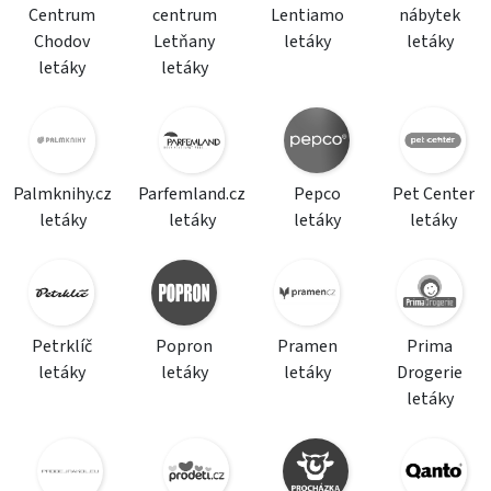
Centrum
centrum
Lentiamo
nábytek
Chodov
Letňany
letáky
letáky
letáky
letáky
Palmknihy.cz
Parfemland.cz
Pepco
Pet Center
letáky
letáky
letáky
letáky
Petrklíč
Popron
Pramen
Prima
letáky
letáky
letáky
Drogerie
letáky