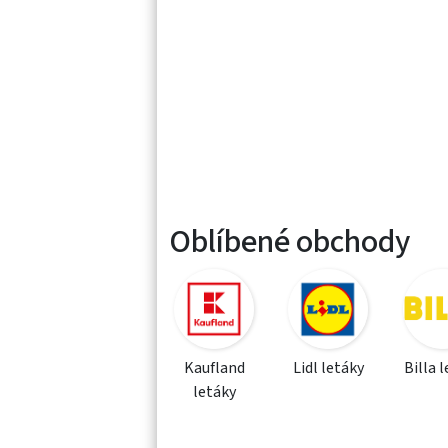
Oblíbené obchody
Kaufland
Lidl letáky
Billa 
letáky