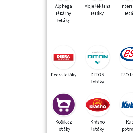
Alphega
Moje lékárna
Inter
lékárny
letáky
let
letáky
Dedra letáky
DITON
ESO l
letáky
Košík.cz
Krásno
Kub
letáky
letáky
potra