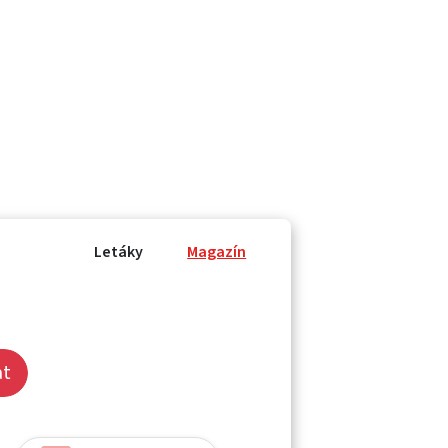
Letáky
Magazín
at