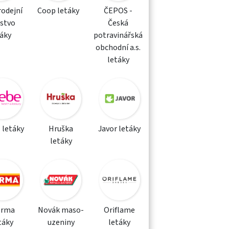
rodejní
Coop letáky
ČEPOS -
žstvo
Česká
táky
potravinářská
obchodní a.s.
letáky
 letáky
Hruška
Javor letáky
letáky
orma
Novák maso-
Oriflame
táky
uzeniny
letáky