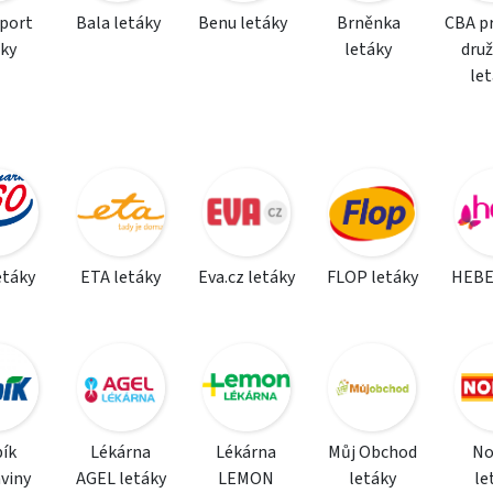
sport
Bala letáky
Benu letáky
Brněnka
CBA p
áky
letáky
dru
le
etáky
ETA letáky
Eva.cz letáky
FLOP letáky
HEBE
ík
Lékárna
Lékárna
Můj Obchod
N
viny
AGEL letáky
LEMON
letáky
le