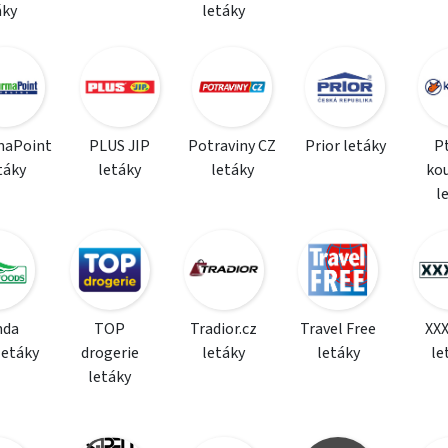
áky
letáky
maPoint
PLUS JIP
Potraviny CZ
Prior letáky
P
táky
letáky
letáky
ko
l
da
TOP
Tradior.cz
Travel Free
XX
letáky
drogerie
letáky
letáky
le
letáky