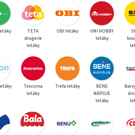
letáky
TETA
OBI letáky
UNI HOBBY
S
drogerie
letáky
kou
letáky
le
letáky
Tescoma
Trefa letáky
BENE
Barvy
letáky
NÁPOJE
dro
letáky
le