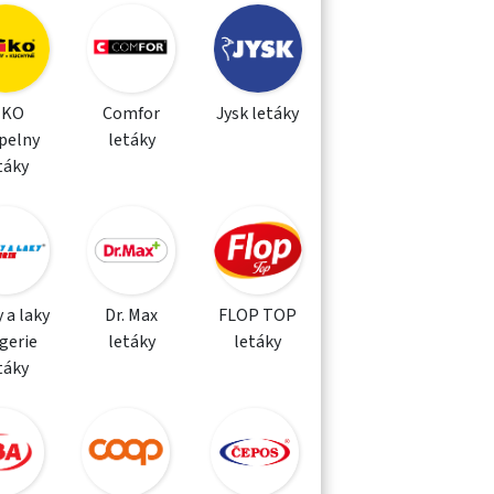
IKO
Comfor
Jysk letáky
pelny
letáky
táky
 a laky
Dr. Max
FLOP TOP
gerie
letáky
letáky
táky