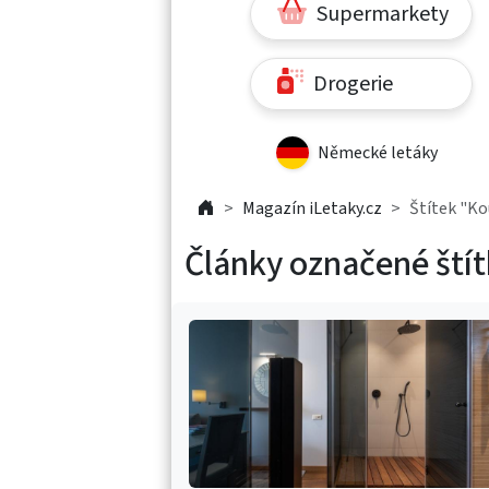
Supermarkety
Drogerie
Německé letáky
Magazín iLetaky.cz
Štítek "K
Články označené ští