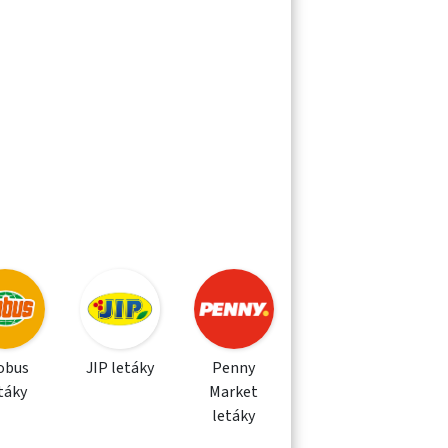
obus
JIP letáky
Penny
táky
Market
letáky