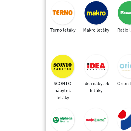
Terno letáky
Makro letáky
Ratio 
SCONTO
Idea nábytek
Orion 
nábytek
letáky
letáky