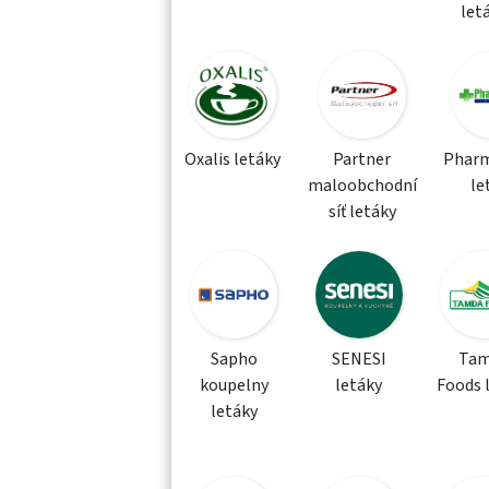
let
Oxalis letáky
Partner
Phar
maloobchodní
le
síť letáky
Sapho
SENESI
Tam
koupelny
letáky
Foods 
letáky