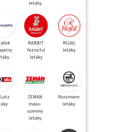
letáky
táček
RABBIT
ROJAL
upelny
řeznictví
letáky
etáky
letáky
XLutz
ZEMAN
Rossmann
táky
maso-
letáky
uzeniny
letáky