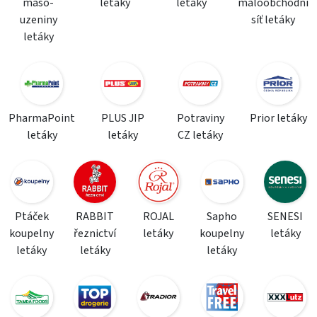
maso-
letáky
letáky
maloobchodní
uzeniny
síť letáky
letáky
PharmaPoint
PLUS JIP
Potraviny
Prior letáky
letáky
letáky
CZ letáky
Ptáček
RABBIT
ROJAL
Sapho
SENESI
koupelny
řeznictví
letáky
koupelny
letáky
letáky
letáky
letáky