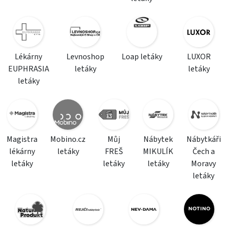
Lékárny
Levnoshop
Loap letáky
LUXOR
EUPHRASIA
letáky
letáky
letáky
Magistra
Mobino.cz
Můj
Nábytek
Nábytkáři
lékárny
letáky
FREŠ
MIKULÍK
Čech a
letáky
letáky
letáky
Moravy
letáky