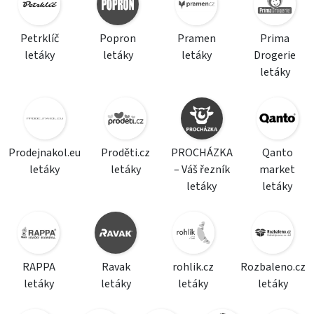
Petrklíč
Popron
Pramen
Prima
letáky
letáky
letáky
Drogerie
letáky
Prodejnakol.eu
Proděti.cz
PROCHÁZKA
Qanto
letáky
letáky
– Váš řezník
market
letáky
letáky
RAPPA
Ravak
rohlik.cz
Rozbaleno.cz
letáky
letáky
letáky
letáky