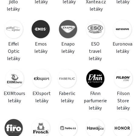
jídlo
letáky
letáky
Xantea.cz
letáky
letáky
letáky
Eiffel
Emos
Enapo
ESO
Euronova
Optic
letáky
letáky
travel
letáky
letáky
letáky
EXIMtours
EXIsport
Faberlic
FAnn
Filson
letáky
letáky
letáky
parfumerie
Store
letáky
letáky