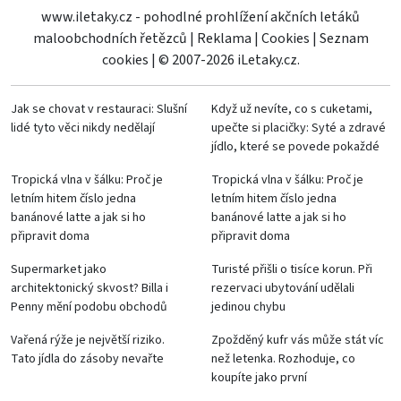
www.iletaky.cz - pohodlné prohlížení akčních letáků
maloobchodních řetězců
|
Reklama
|
Cookies
|
Seznam
cookies
|
© 2007-2026 iLetaky.cz.
Jak se chovat v restauraci: Slušní
Když už nevíte, co s cuketami,
lidé tyto věci nikdy nedělají
upečte si placičky: Syté a zdravé
jídlo, které se povede pokaždé
Tropická vlna v šálku: Proč je
Tropická vlna v šálku: Proč je
letním hitem číslo jedna
letním hitem číslo jedna
banánové latte a jak si ho
banánové latte a jak si ho
připravit doma
připravit doma
Supermarket jako
Turisté přišli o tisíce korun. Při
architektonický skvost? Billa i
rezervaci ubytování udělali
Penny mění podobu obchodů
jedinou chybu
Vařená rýže je největší riziko.
Zpožděný kufr vás může stát víc
Tato jídla do zásoby nevařte
než letenka. Rozhoduje, co
koupíte jako první