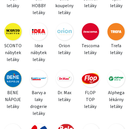
letáky
HOBBY
koupelny
letáky
letáky
letáky
letáky
SCONTO
Idea
Orion
Tescoma
Trefa
nábytek
nábytek
letáky
letáky
letáky
letáky
letáky
BENE
Barvy a
Dr. Max
FLOP
Alphega
NÁPOJE
laky
letáky
TOP
lékárny
letáky
drogerie
letáky
letáky
letáky