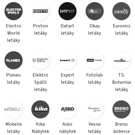
Electro
Proton
Datart
Okay
Euronics
World
letáky
letáky
letáky
letáky
letáky
Planeo
Elektro
Expert
Fotolab
T.S.
letáky
Spáčil
letáky
letáky
Bohemia
letáky
letáky
Mobelix
Kika
Asko
Vesna
Breno
letáky
Nábytek
nábytek
letáky
koberce