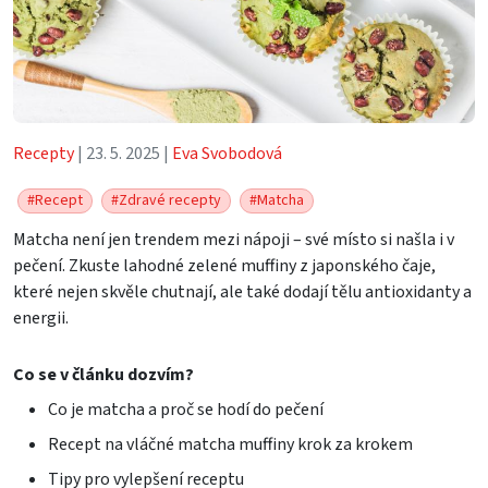
Recepty
| 23. 5. 2025 |
Eva Svobodová
#Recept
#Zdravé recepty
#Matcha
Matcha není jen trendem mezi nápoji – své místo si našla i v
pečení. Zkuste lahodné zelené muffiny z japonského čaje,
které nejen skvěle chutnají, ale také dodají tělu antioxidanty a
energii.
Co se v článku dozvím?
Co je matcha a proč se hodí do pečení
Recept na vláčné matcha muffiny krok za krokem
Tipy pro vylepšení receptu