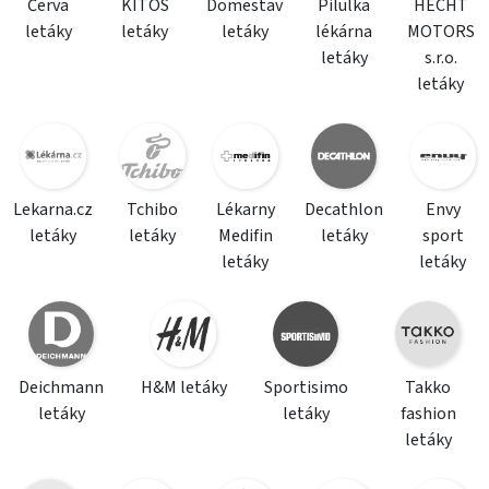
Červa
KITOS
Domestav
Pilulka
HECHT
letáky
letáky
letáky
lékárna
MOTORS
letáky
s.r.o.
letáky
Lekarna.cz
Tchibo
Lékarny
Decathlon
Envy
letáky
letáky
Medifin
letáky
sport
letáky
letáky
Deichmann
H&M letáky
Sportisimo
Takko
letáky
letáky
fashion
letáky