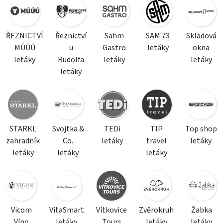
ŘEZNICTVÍ
Řeznictví
Sahm
SAM 73
Skladová
MÚÚÚ
u
Gastro
letáky
okna
letáky
Rudolfa
letáky
letáky
letáky
STARKL
Svojtka &
TEDi
TIP
Top shop
zahradník
Co.
letáky
travel
letáky
letáky
letáky
letáky
Vicom
VitaSmart
Vítkovice
Zvěrokruh
Žabka
Víno
letáky
Tours
letáky
letáky