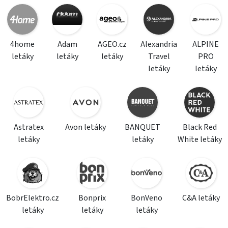
4home
Adam
AGEO.cz
Alexandria
ALPINE
letáky
letáky
letáky
Travel
PRO
letáky
letáky
Astratex
Avon letáky
BANQUET
Black Red
letáky
letáky
White letáky
BobrElektro.cz
Bonprix
BonVeno
C&A letáky
letáky
letáky
letáky