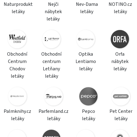
Naturprodukt
Nejči
Nev-Dama
NOTINO.cz
letáky
nábytek
letáky
letáky
letáky
Obchodní
Obchodní
Optika
Orfa
Centrum
centrum
Lentiamo
nábytek
Chodov
Letňany
letáky
letáky
letáky
letáky
Palmknihy.cz
Parfemland.cz
Pepco
Pet Center
letáky
letáky
letáky
letáky