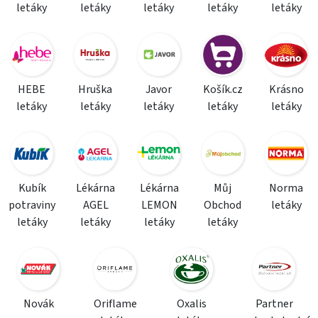
letáky
letáky
letáky
letáky
letáky
HEBE
Hruška
Javor
Košík.cz
Krásno
letáky
letáky
letáky
letáky
letáky
Kubík
Lékárna
Lékárna
Můj
Norma
potraviny
AGEL
LEMON
Obchod
letáky
letáky
letáky
letáky
letáky
Novák
Oriflame
Oxalis
Partner