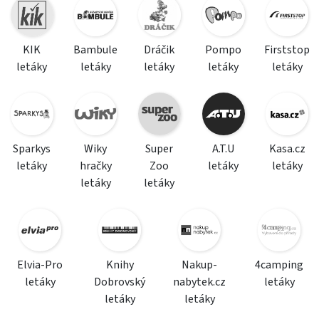
KIK
Bambule
Dráčik
Pompo
Firststop
letáky
letáky
letáky
letáky
letáky
Sparkys
Wiky
Super
A.T.U
Kasa.cz
letáky
hračky
Zoo
letáky
letáky
letáky
letáky
Elvia-Pro
Knihy
Nakup-
4camping
letáky
Dobrovský
nabytek.cz
letáky
letáky
letáky