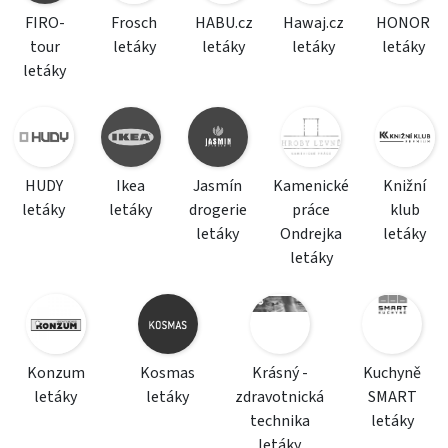
FIRO-
Frosch
HABU.cz
Hawaj.cz
HONOR
tour
letáky
letáky
letáky
letáky
letáky
HUDY
Ikea
Jasmín
Kamenické
Knižní
letáky
letáky
drogerie
práce
klub
letáky
Ondrejka
letáky
letáky
Konzum
Kosmas
Krásný -
Kuchyně
letáky
letáky
zdravotnická
SMART
technika
letáky
letáky