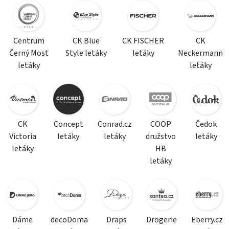
Centrum
CK Blue
CK FISCHER
CK
Černý Most
Style letáky
letáky
Neckermann
letáky
letáky
CK
Concept
Conrad.cz
COOP
Čedok
Victoria
letáky
letáky
družstvo
letáky
letáky
HB
letáky
Dáme
decoDoma
Draps
Drogerie
Eberry.cz