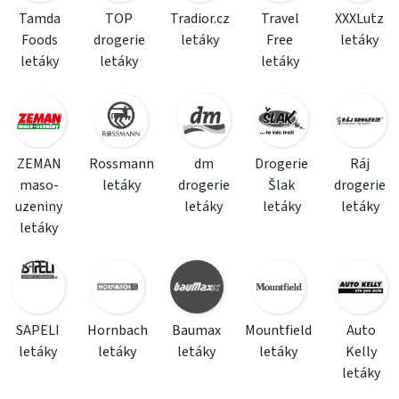
Tamda
TOP
Tradior.cz
Travel
XXXLutz
Foods
drogerie
letáky
Free
letáky
letáky
letáky
letáky
ZEMAN
Rossmann
dm
Drogerie
Ráj
maso-
letáky
drogerie
Šlak
drogerie
uzeniny
letáky
letáky
letáky
letáky
SAPELI
Hornbach
Baumax
Mountfield
Auto
letáky
letáky
letáky
letáky
Kelly
letáky