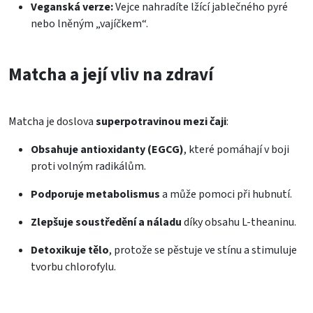
Veganská verze:
Vejce nahradíte lžící jablečného pyré
nebo lněným „vajíčkem“.
Matcha a její vliv na zdraví
Matcha je doslova
superpotravinou mezi čaji
:
Obsahuje antioxidanty (EGCG)
, které pomáhají v boji
proti volným radikálům.
Podporuje metabolismus
a může pomoci při hubnutí.
Zlepšuje soustředění a náladu
díky obsahu L-theaninu.
Detoxikuje tělo
, protože se pěstuje ve stínu a stimuluje
tvorbu chlorofylu.