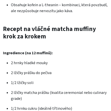
Obsahuje kofein a L-theanin – kombinaci, která povzbudí,
ale nezpůsobuje nervozitu jako káva.
Recept na vláčné matcha muffiny
krok za krokem
Ingredience (na 12 muffinů):
2 hrnky hladké mouky
2 lžičky prášku do pečiva
1/2 lžičky soli
2 lžičky matcha prášku (kvalita ceremonial nebo culinary
grade)
1/2 hrnku cukru (ideálně třtinového)