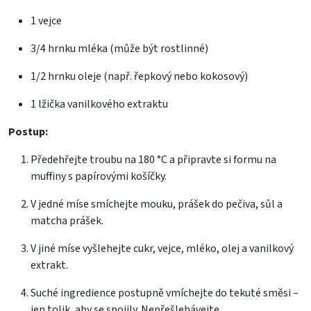
1 vejce
3/4 hrnku mléka (může být rostlinné)
1/2 hrnku oleje (např. řepkový nebo kokosový)
1 lžička vanilkového extraktu
Postup:
Předehřejte troubu na 180 °C a připravte si formu na
muffiny s papírovými košíčky.
V jedné míse smíchejte mouku, prášek do pečiva, sůl a
matcha prášek.
V jiné míse vyšlehejte cukr, vejce, mléko, olej a vanilkový
extrakt.
Suché ingredience postupně vmíchejte do tekuté směsi –
jen tolik, aby se spojily. Nepřešlehávejte.