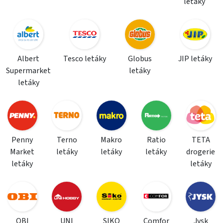
letáky
Albert
Tesco letáky
Globus
JIP letáky
Supermarket
letáky
letáky
Penny
Terno
Makro
Ratio
TETA
Market
letáky
letáky
letáky
drogerie
letáky
letáky
OBI
UNI
SIKO
Comfor
Jysk