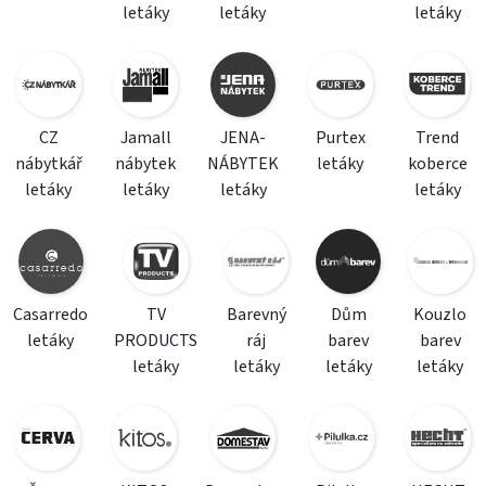
letáky
letáky
letáky
CZ
Jamall
JENA-
Purtex
Trend
nábytkář
nábytek
NÁBYTEK
letáky
koberce
letáky
letáky
letáky
letáky
Casarredo
TV
Barevný
Dům
Kouzlo
letáky
PRODUCTS
ráj
barev
barev
letáky
letáky
letáky
letáky