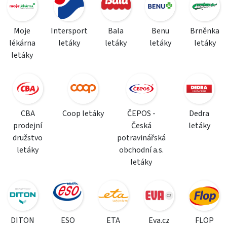
Moje
Intersport
Bala
Benu
Brněnka
lékárna
letáky
letáky
letáky
letáky
letáky
CBA
Coop letáky
ČEPOS -
Dedra
prodejní
Česká
letáky
družstvo
potravinářská
letáky
obchodní a.s.
letáky
DITON
ESO
ETA
Eva.cz
FLOP