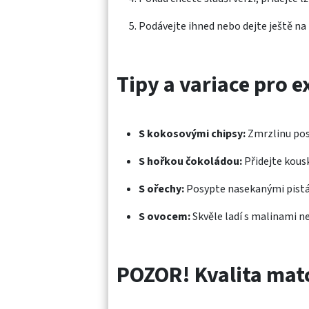
Podávejte ihned nebo dejte ještě na
Tipy a variace pro e
S kokosovými chipsy:
Zmrzlinu pos
S hořkou čokoládou:
Přidejte kous
S ořechy:
Posypte nasekanými pist
S ovocem:
Skvěle ladí s malinami n
POZOR! Kvalita matc