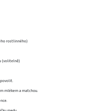
ého rostlinného)
 (volitelně)
povolit.
ovým mlékem a matchou.
ence.
žičku medu.