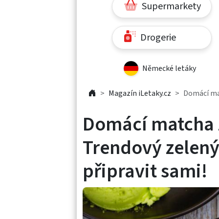
Supermarkety
Drogerie
Německé letáky
Magazín iLetaky.cz
Domácí mat
Domácí matcha 
Trendový zelený 
připravit sami!