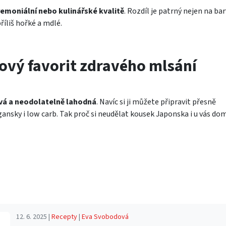
emoniální nebo kulinářské kvalitě
. Rozdíl je patrný nejen na bar
říliš hořké a mdlé.
ový favorit zdravého mlsání
avá a neodolatelně lahodná
. Navíc si ji můžete připravit přesně
gansky i low carb. Tak proč si neudělat kousek Japonska i u vás do
12. 6. 2025 |
Recepty
|
Eva Svobodová