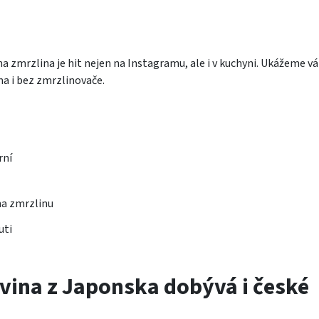
ha zmrzlina je hit nejen na Instagramu, ale i v kuchyni. Ukážeme v
ma i bez zmrzlinovače.
rní
ha zmrzlinu
uti
vina z Japonska dobývá i české