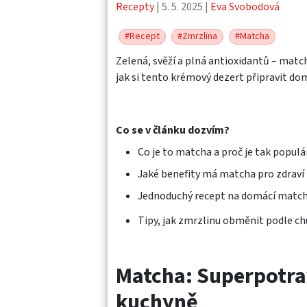
Recepty
| 5. 5. 2025 |
Eva Svobodová
#Recept
#Zmrzlina
#Matcha
Zelená, svěží a plná antioxidantů – matc
jak si tento krémový dezert připravit do
Co se v článku dozvím?
Co je to matcha a proč je tak populá
Jaké benefity má matcha pro zdraví
Jednoduchý recept na domácí matc
Tipy, jak zmrzlinu obměnit podle ch
Matcha: Superpotra
kuchyně