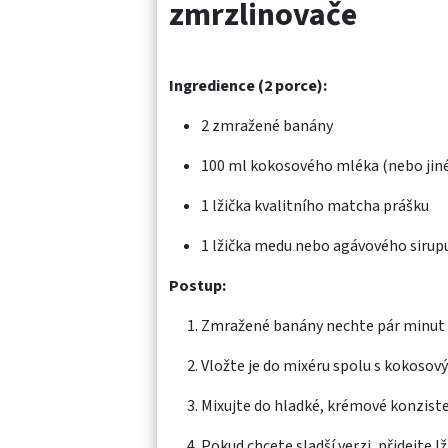
zmrzlinovače
Ingredience (2 porce):
2 zmražené banány
100 ml kokosového mléka (nebo jin
1 lžička kvalitního matcha prášku
1 lžička medu nebo agávového sirupu
Postup:
Zmražené banány nechte pár minut 
Vložte je do mixéru spolu s kokos
Mixujte do hladké, krémové konzist
Pokud chcete sladší verzi, přidejte l