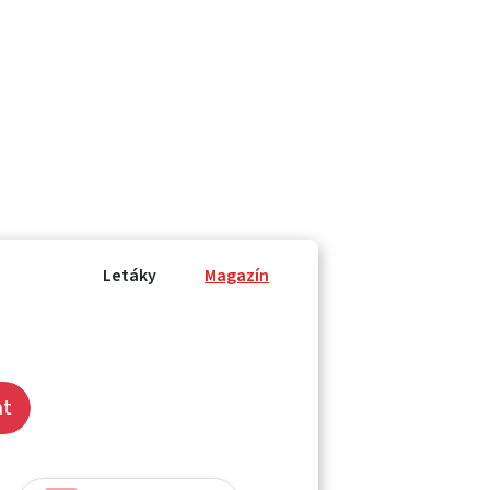
Letáky
Magazín
at