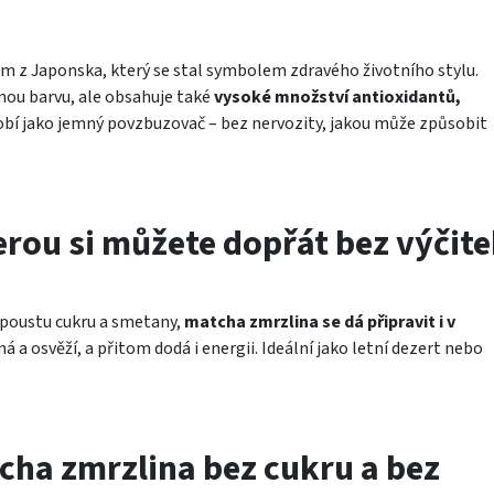
m z Japonska, který se stal symbolem zdravého životního stylu.
nou barvu, ale obsahuje také
vysoké množství antioxidantů,
obí jako jemný povzbuzovač – bez nervozity, jakou může způsobit
erou si můžete dopřát bez výčit
spoustu cukru a smetany,
matcha zmrzlina se dá připravit i v
ná a osvěží, a přitom dodá i energii. Ideální jako letní dezert nebo
cha zmrzlina bez cukru a bez