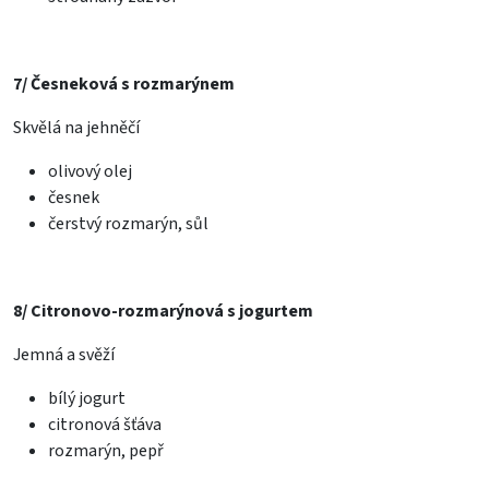
7/ Česneková s rozmarýnem
Skvělá na jehněčí
olivový olej
česnek
čerstvý rozmarýn, sůl
8/ Citronovo-rozmarýnová s jogurtem
Jemná a svěží
bílý jogurt
citronová šťáva
rozmarýn, pepř