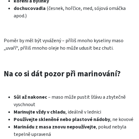
koření a bylinky
dochucovadla
(česnek, hořčice, med, sójová omáčka
apod.)
Poměr by měl být vyvážený – příliš mnoho kyseliny maso
„uvaří“, příliš mnoho oleje ho může udusit bez chuti.
Na co si dát pozor při marinování?
Sůl až nakonec
– maso může pustit šťávu a zbytečně
vyschnout
Marinujte vždy v chladu
, ideálně v lednici
Používejte skleněné nebo plastové nádoby
, ne kovové
Marinádu z masa znovu nepoužívejte
, pokud nebyla
tepelně upravená