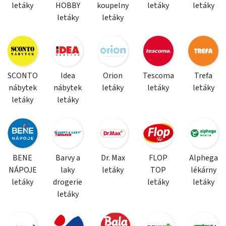
letáky
HOBBY
koupelny
letáky
letáky
letáky
letáky
SCONTO
Idea
Orion
Tescoma
Trefa
nábytek
nábytek
letáky
letáky
letáky
letáky
letáky
BENE
Barvy a
Dr. Max
FLOP
Alphega
NÁPOJE
laky
letáky
TOP
lékárny
letáky
drogerie
letáky
letáky
letáky