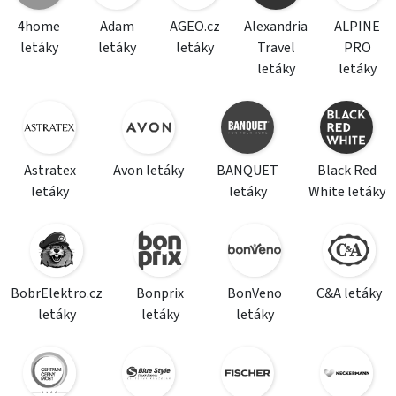
4home
Adam
AGEO.cz
Alexandria
ALPINE
letáky
letáky
letáky
Travel
PRO
letáky
letáky
Astratex
Avon letáky
BANQUET
Black Red
letáky
letáky
White letáky
BobrElektro.cz
Bonprix
BonVeno
C&A letáky
letáky
letáky
letáky