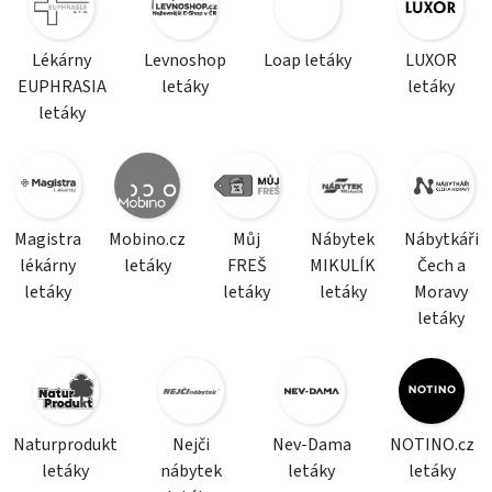
Lékárny
Levnoshop
Loap letáky
LUXOR
EUPHRASIA
letáky
letáky
letáky
Magistra
Mobino.cz
Můj
Nábytek
Nábytkáři
lékárny
letáky
FREŠ
MIKULÍK
Čech a
letáky
letáky
letáky
Moravy
letáky
Naturprodukt
Nejči
Nev-Dama
NOTINO.cz
letáky
nábytek
letáky
letáky