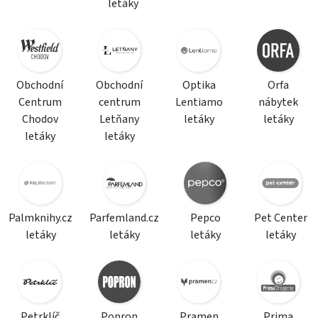
letáky
Obchodní
Obchodní
Optika
Orfa
Centrum
centrum
Lentiamo
nábytek
Chodov
Letňany
letáky
letáky
letáky
letáky
Palmknihy.cz
Parfemland.cz
Pepco
Pet Center
letáky
letáky
letáky
letáky
Petrklíč
Popron
Pramen
Prima