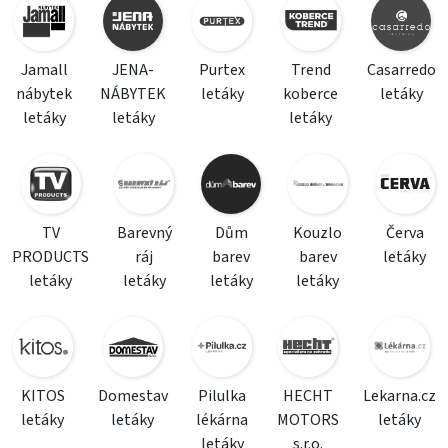
Jamall
JENA-
Purtex
Trend
Casarredo
nábytek
NÁBYTEK
letáky
koberce
letáky
letáky
letáky
letáky
TV
Barevný
Dům
Kouzlo
Červa
PRODUCTS
ráj
barev
barev
letáky
letáky
letáky
letáky
letáky
KITOS
Domestav
Pilulka
HECHT
Lekarna.cz
letáky
letáky
lékárna
MOTORS
letáky
letáky
s.r.o.