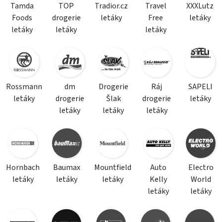
Tamda
TOP
Tradior.cz
Travel
XXXLutz
Foods
drogerie
letáky
Free
letáky
letáky
letáky
letáky
Rossmann
dm
Drogerie
Ráj
SAPELI
letáky
drogerie
Šlak
drogerie
letáky
letáky
letáky
letáky
Hornbach
Baumax
Mountfield
Auto
Electro
letáky
letáky
letáky
Kelly
World
letáky
letáky