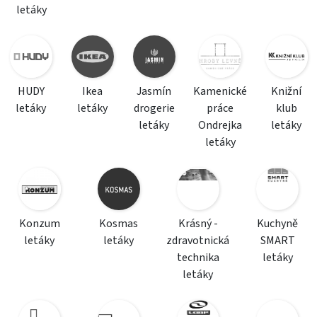
letáky
HUDY
Ikea
Jasmín
Kamenické
Knižní
letáky
letáky
drogerie
práce
klub
letáky
Ondrejka
letáky
letáky
Konzum
Kosmas
Krásný -
Kuchyně
letáky
letáky
zdravotnická
SMART
technika
letáky
letáky