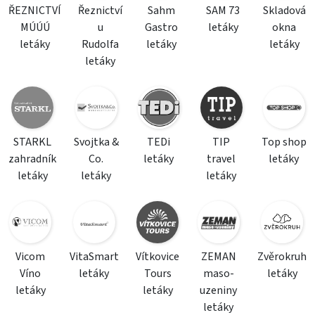
ŘEZNICTVÍ
Řeznictví
Sahm
SAM 73
Skladová
MÚÚÚ
u
Gastro
letáky
okna
letáky
Rudolfa
letáky
letáky
letáky
STARKL
Svojtka &
TEDi
TIP
Top shop
zahradník
Co.
letáky
travel
letáky
letáky
letáky
letáky
Vicom
VitaSmart
Vítkovice
ZEMAN
Zvěrokruh
Víno
letáky
Tours
maso-
letáky
letáky
letáky
uzeniny
letáky