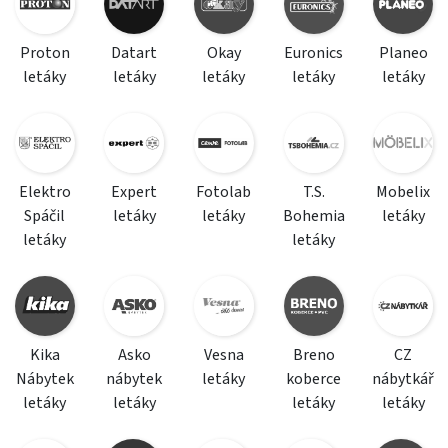
Proton
Datart
Okay
Euronics
Planeo
letáky
letáky
letáky
letáky
letáky
Elektro
Expert
Fotolab
T.S.
Mobelix
Spáčil
letáky
letáky
Bohemia
letáky
letáky
letáky
Kika
Asko
Vesna
Breno
CZ
Nábytek
nábytek
letáky
koberce
nábytkář
letáky
letáky
letáky
letáky