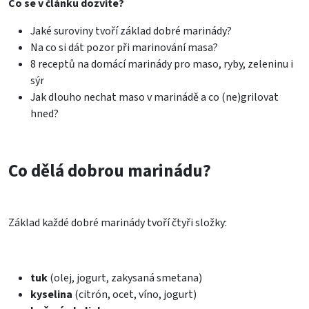
Co se v článku dozvíte?
Jaké suroviny tvoří základ dobré marinády?
Na co si dát pozor při marinování masa?
8 receptů na domácí marinády pro maso, ryby, zeleninu i
sýr
Jak dlouho nechat maso v marinádě a co (ne)grilovat
hned?
Co dělá dobrou marinádu?
Základ každé dobré marinády tvoří čtyři složky:
tuk
(olej, jogurt, zakysaná smetana)
kyselina
(citrón, ocet, víno, jogurt)