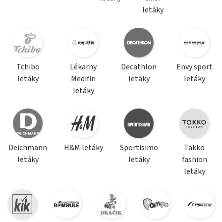
letáky
Tchibo
Lékarny
Decathlon
Envy sport
letáky
Medifin
letáky
letáky
letáky
Deichmann
H&M letáky
Sportisimo
Takko
letáky
letáky
fashion
letáky