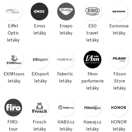
Eiffel
Emos
Enapo
ESO
Euronova
Optic
letáky
letáky
travel
letáky
letáky
letáky
EXIMtours
EXIsport
Faberlic
FAnn
Filson
letáky
letáky
letáky
parfumerie
Store
letáky
letáky
FIRO-
Frosch
HABU.cz
Hawaj.cz
HONOR
tour
letáky
letáky
letáky
letáky