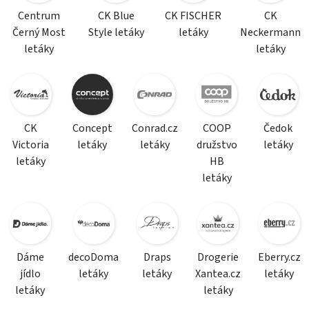
Centrum
CK Blue
CK FISCHER
CK
Černý Most
Style letáky
letáky
Neckermann
letáky
letáky
CK
Concept
Conrad.cz
COOP
Čedok
Victoria
letáky
letáky
družstvo
letáky
letáky
HB
letáky
Dáme
decoDoma
Draps
Drogerie
Eberry.cz
jídlo
letáky
letáky
Xantea.cz
letáky
letáky
letáky