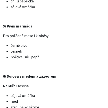
chilli paprička
sójová omáčka
5/ Pivní marináda
Pro pořádné maso i klobásy
černé pivo
česnek
hořčice, sůl, pepř
6/ Sójová s medem a zázvorem
Na kuře i lososa
sójová omáčka
med
strouhaný zázvor