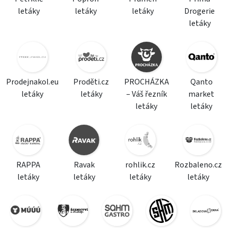
letáky
letáky
letáky
Drogerie
letáky
Prodejnakol.eu
Proděti.cz
PROCHÁZKA
Qanto
letáky
letáky
– Váš řezník
market
letáky
letáky
RAPPA
Ravak
rohlik.cz
Rozbaleno.cz
letáky
letáky
letáky
letáky