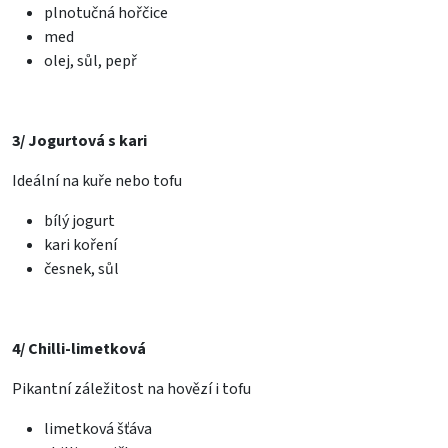
plnotučná hořčice
med
olej, sůl, pepř
3/ Jogurtová s kari
Ideální na kuře nebo tofu
bílý jogurt
kari koření
česnek, sůl
4/ Chilli-limetková
Pikantní záležitost na hovězí i tofu
limetková šťáva