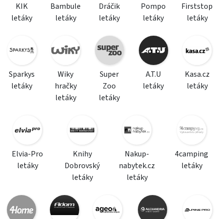
KIK
Bambule
Dráčik
Pompo
Firststop
letáky
letáky
letáky
letáky
letáky
Sparkys
Wiky
Super
A.T.U
Kasa.cz
letáky
hračky
Zoo
letáky
letáky
letáky
letáky
Elvia-Pro
Knihy
Nakup-
4camping
letáky
Dobrovský
nabytek.cz
letáky
letáky
letáky