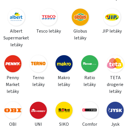
Albert
Tesco letáky
Globus
JIP letáky
Supermarket
letáky
letáky
Penny
Terno
Makro
Ratio
TETA
Market
letáky
letáky
letáky
drogerie
letáky
letáky
OBI
UNI
SIKO
Comfor
Jysk