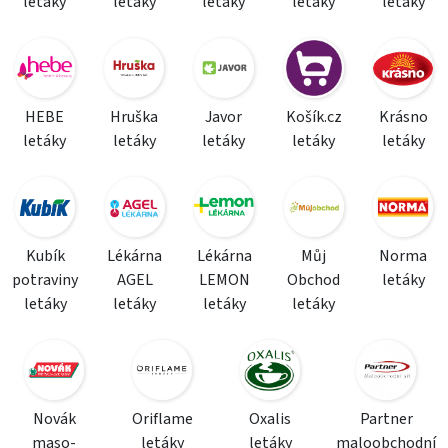
letáky
letáky
letáky
letáky
letáky
HEBE
Hruška
Javor
Košík.cz
Krásno
letáky
letáky
letáky
letáky
letáky
Kubík
Lékárna
Lékárna
Můj
Norma
potraviny
AGEL
LEMON
Obchod
letáky
letáky
letáky
letáky
letáky
Novák
Oriflame
Oxalis
Partner
maso-
letáky
letáky
maloobchodní