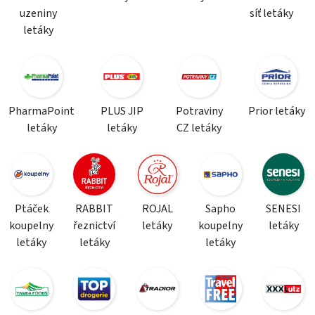
uzeniny
síť letáky
letáky
PharmaPoint
PLUS JIP
Potraviny
Prior letáky
letáky
letáky
CZ letáky
Ptáček
RABBIT
ROJAL
Sapho
SENESI
koupelny
řeznictví
letáky
koupelny
letáky
letáky
letáky
letáky