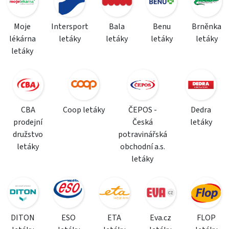
Moje
Intersport
Bala
Benu
Brněnka
lékárna
letáky
letáky
letáky
letáky
letáky
CBA
Coop letáky
ČEPOS -
Dedra
prodejní
Česká
letáky
družstvo
potravinářská
letáky
obchodní a.s.
letáky
DITON
ESO
ETA
Eva.cz
FLOP