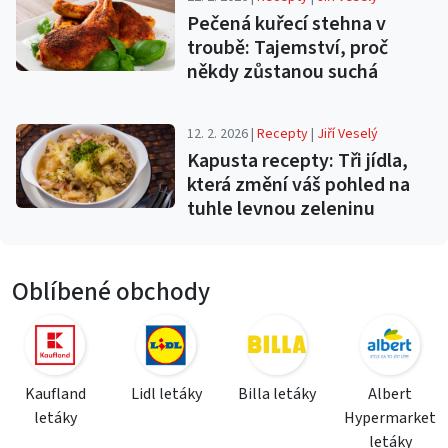
Pečená kuřecí stehna v
troubě: Tajemství, proč
někdy zůstanou suchá
12. 2. 2026 |
Recepty
|
Jiří Veselý
Kapusta recepty: Tři jídla,
která změní váš pohled na
tuhle levnou zeleninu
Oblíbené obchody
Kaufland
Lidl letáky
Billa letáky
Albert
letáky
Hypermarket
letáky