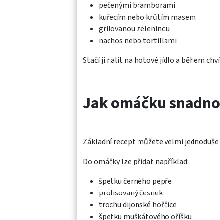
pečenými bramborami
kuřecím nebo krůtím masem
grilovanou zeleninou
nachos nebo tortillami
Stačí ji nalít na hotové jídlo a během ch
Jak omáčku snadno
Základní recept můžete velmi jednoduše u
Do omáčky lze přidat například:
špetku černého pepře
prolisovaný česnek
trochu dijonské hořčice
špetku muškátového oříšku