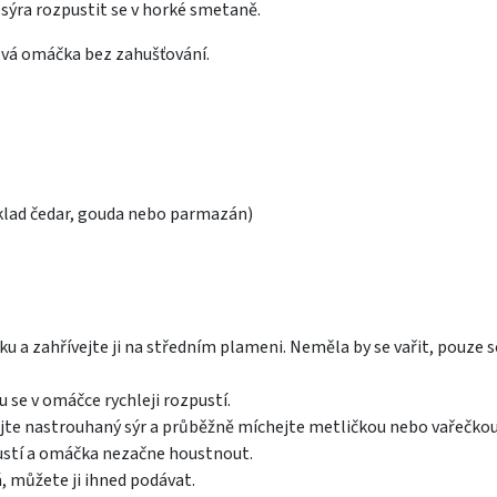
sýra rozpustit se v horké smetaně.
ová omáčka bez zahušťování.
íklad čedar, gouda nebo parmazán)
u a zahřívejte ji na středním plameni. Neměla by se vařit, pouze s
 se v omáčce rychleji rozpustí.
te nastrouhaný sýr a průběžně míchejte metličkou nebo vařečkou
pustí a omáčka nezačne houstnout.
 můžete ji ihned podávat.