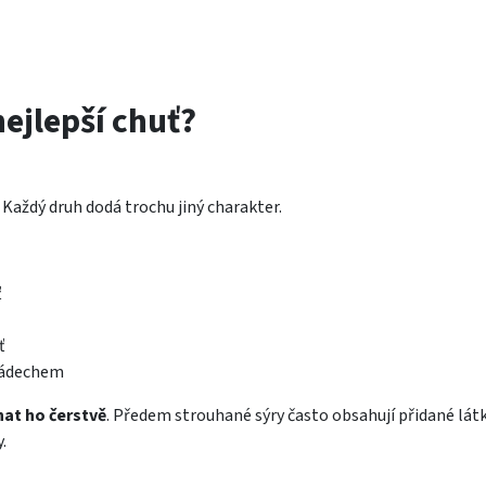
nejlepší chuť?
 Každý druh dodá trochu jiný charakter.
ť
ť
nádechem
hat ho čerstvě
. Předem strouhané sýry často obsahují přidané látk
.