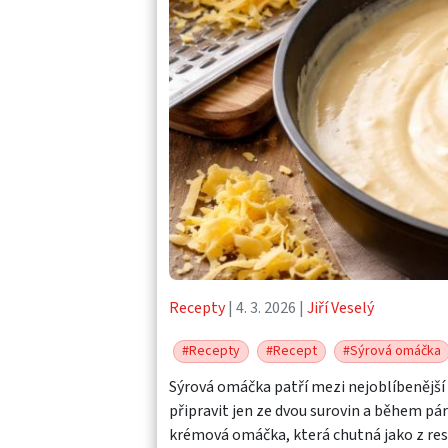
Recepty
| 4. 3. 2026 |
Jiří Veselý
#Recepty
#Recept
#Sýrová omáčka
Sýrová omáčka patří mezi nejoblíbenější p
připravit jen ze dvou surovin a během pár
krémová omáčka, která chutná jako z res