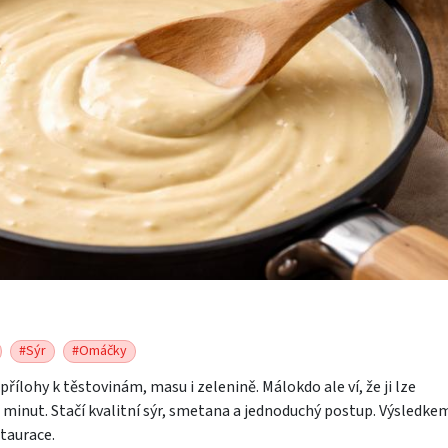
#Sýr
#Omáčky
řílohy k těstovinám, masu i zelenině. Málokdo ale ví, že ji lze
 minut. Stačí kvalitní sýr, smetana a jednoduchý postup. Výsledkem
taurace.