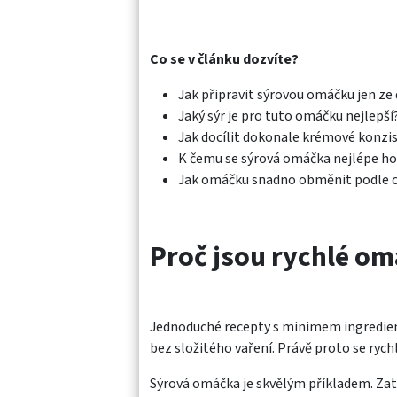
Co se v článku dozvíte?
Jak připravit sýrovou omáčku jen ze
Jaký sýr je pro tuto omáčku nejlepší
Jak docílit dokonale krémové konzi
K čemu se sýrová omáčka nejlépe ho
Jak omáčku snadno obměnit podle c
Proč jsou rychlé om
Jednoduché recepty s minimem ingrediencí j
bez složitého vaření. Právě proto se ryc
Sýrová omáčka je skvělým příkladem. Zat