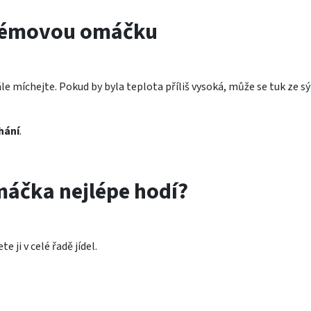
krémovou omáčku
e míchejte. Pokud by byla teplota příliš vysoká, může se tuk ze sý
hání
.
máčka nejlépe hodí?
e ji v celé řadě jídel.