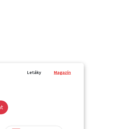
Letáky
Magazín
at