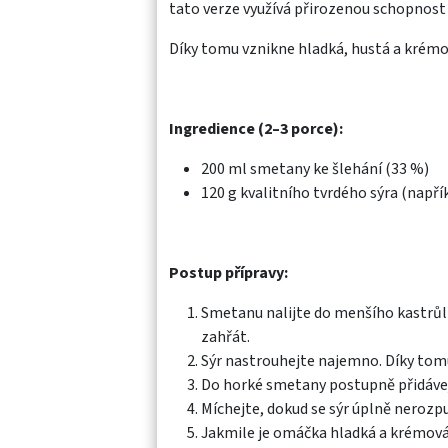
tato verze využívá přirozenou schopnost 
Díky tomu vznikne hladká, hustá a krém
Ingredience (2–3 porce):
200 ml smetany ke šlehání (33 %)
120 g kvalitního tvrdého sýra (např
Postup přípravy:
Smetanu nalijte do menšího kastrůlk
zahřát.
Sýr nastrouhejte najemno. Díky tomu
Do horké smetany postupně přidávej
Míchejte, dokud se sýr úplně neroz
Jakmile je omáčka hladká a krémová,