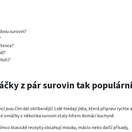
 dvou surovin?
?
stence?
dí?
huti?
áčky z pár surovin tak populárn
sou čím dál oblíbenější. Lidé hledají jídla, která připraví rychle 
hlé omáčky z několika surovin staly hitem domácí kuchyně.
ímco klasické recepty obsahují mouku, máslo nebo další přísady,