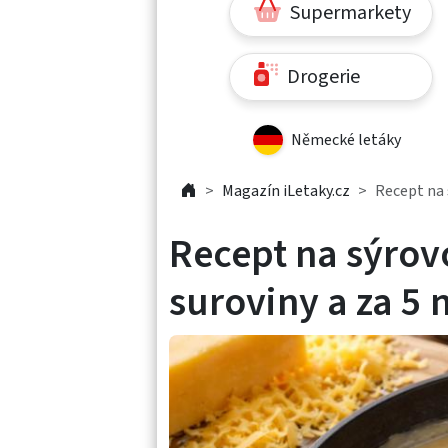
Supermarkety
Drogerie
Německé letáky
Magazín iLetaky.cz
Recept na 
Recept na sýrov
suroviny a za 5