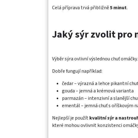
Celá příprava trvá přibližně
5 minut
.
Jaký sýr zvolit pro 
Výběr sýra ovlivní výslednou chuť omáčky.
Dobře fungují například:
čedar – výrazná a lehce pikantní chu
gouda – jemná a krémová varianta
parmazán – intenzivní a slanější chu
ementál – jemná chuť s oříškovým 
Nejlepší je použít
kvalitní sýr a nastrou
které mohou ovlivnit konzistenci omáčky