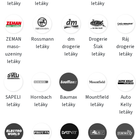
letáky
letáky
letáky
ZEMAN
Rossmann
dm
Drogerie
Ráj
maso-
letáky
drogerie
Šlak
drogerie
uzeniny
letáky
letáky
letáky
letáky
SAPELI
Hornbach
Baumax
Mountfield
Auto
letáky
letáky
letáky
letáky
Kelly
letáky