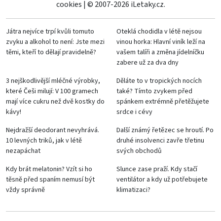
cookies
|
© 2007-2026 iLetaky.cz.
Játra nejvíce trpí kvůli tomuto
Oteklá chodidla v létě nejsou
zvyku a alkohol to není: Jste mezi
vinou horka: Hlavní viník leží na
těmi, kteří to dělají pravidelně?
vašem talíři a změna jídelníčku
zabere už za dva dny
3 nejškodlivější mléčné výrobky,
Děláte to v tropických nocích
které Češi milují: V 100 gramech
také? Tímto zvykem před
mají více cukru než dvě kostky do
spánkem extrémně přetěžujete
kávy!
srdce i cévy
Nejdražší deodorant nevyhrává.
Další známý řetězec se hroutí. Po
10 levných triků, jak v létě
druhé insolvenci zavře třetinu
nezapáchat
svých obchodů
Kdy brát melatonin? Vzít si ho
Slunce zase praží. Kdy stačí
těsně před spaním nemusí být
ventilátor a kdy už potřebujete
vždy správně
klimatizaci?