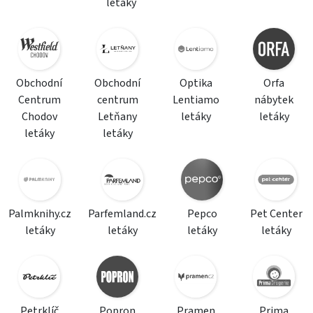
letáky
Obchodní
Obchodní
Optika
Orfa
Centrum
centrum
Lentiamo
nábytek
Chodov
Letňany
letáky
letáky
letáky
letáky
Palmknihy.cz
Parfemland.cz
Pepco
Pet Center
letáky
letáky
letáky
letáky
Petrklíč
Popron
Pramen
Prima