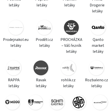
letáky
letáky
letáky
Drogerie
letáky
Prodejnakol.eu
Proděti.cz
PROCHÁZKA
Qanto
letáky
letáky
– Váš řezník
market
letáky
letáky
RAPPA
Ravak
rohlik.cz
Rozbaleno.cz
letáky
letáky
letáky
letáky