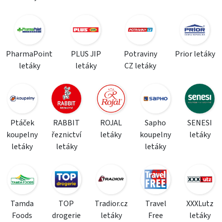
PharmaPoint
PLUS JIP
Potraviny
Prior letáky
letáky
letáky
CZ letáky
Ptáček
RABBIT
ROJAL
Sapho
SENESI
koupelny
řeznictví
letáky
koupelny
letáky
letáky
letáky
letáky
Tamda
TOP
Tradior.cz
Travel
XXXLutz
Foods
drogerie
letáky
Free
letáky