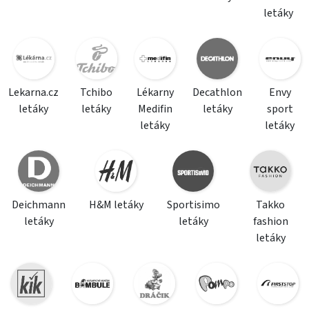
letáky
Lekarna.cz
Tchibo
Lékarny
Decathlon
Envy
letáky
letáky
Medifin
letáky
sport
letáky
letáky
Deichmann
H&M letáky
Sportisimo
Takko
letáky
letáky
fashion
letáky