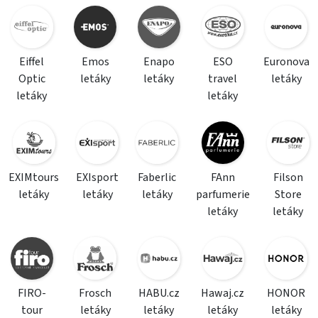
Eiffel
Emos
Enapo
ESO
Euronova
Optic
letáky
letáky
travel
letáky
letáky
letáky
EXIMtours
EXIsport
Faberlic
FAnn
Filson
letáky
letáky
letáky
parfumerie
Store
letáky
letáky
FIRO-
Frosch
HABU.cz
Hawaj.cz
HONOR
tour
letáky
letáky
letáky
letáky