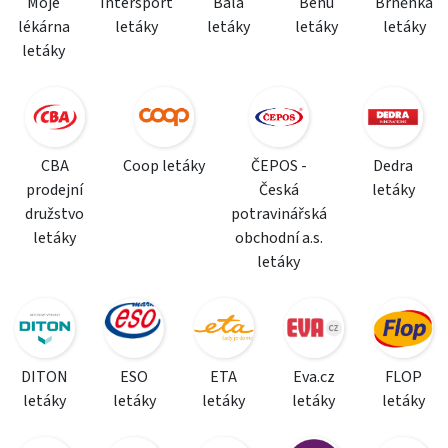
Moje
Intersport
Bala
Benu
Brněnka
lékárna
letáky
letáky
letáky
letáky
letáky
CBA
Coop letáky
ČEPOS -
Dedra
prodejní
Česká
letáky
družstvo
potravinářská
letáky
obchodní a.s.
letáky
DITON
ESO
ETA
Eva.cz
FLOP
letáky
letáky
letáky
letáky
letáky