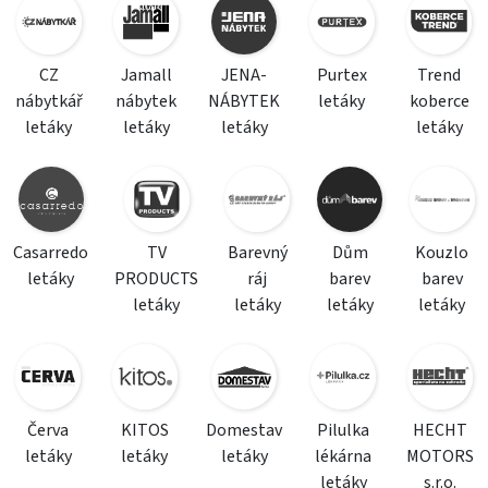
CZ
Jamall
JENA-
Purtex
Trend
nábytkář
nábytek
NÁBYTEK
letáky
koberce
letáky
letáky
letáky
letáky
Casarredo
TV
Barevný
Dům
Kouzlo
letáky
PRODUCTS
ráj
barev
barev
letáky
letáky
letáky
letáky
Červa
KITOS
Domestav
Pilulka
HECHT
letáky
letáky
letáky
lékárna
MOTORS
letáky
s.r.o.