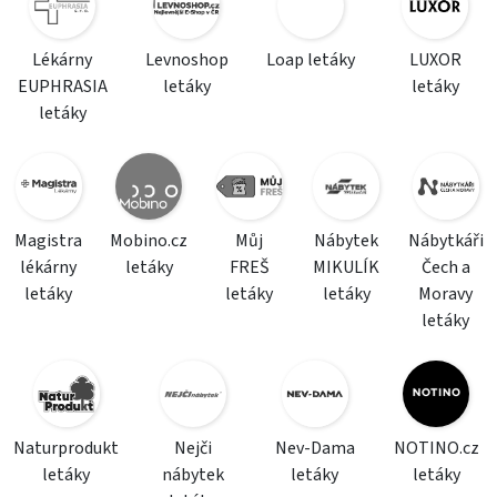
Lékárny
Levnoshop
Loap letáky
LUXOR
EUPHRASIA
letáky
letáky
letáky
Magistra
Mobino.cz
Můj
Nábytek
Nábytkáři
lékárny
letáky
FREŠ
MIKULÍK
Čech a
letáky
letáky
letáky
Moravy
letáky
Naturprodukt
Nejči
Nev-Dama
NOTINO.cz
letáky
nábytek
letáky
letáky