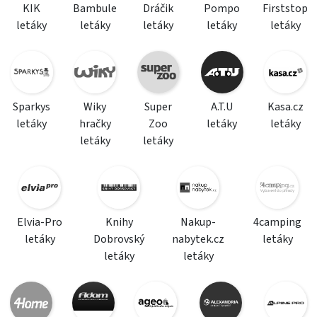
KIK
Bambule
Dráčik
Pompo
Firststop
letáky
letáky
letáky
letáky
letáky
Sparkys
Wiky
Super
A.T.U
Kasa.cz
letáky
hračky
Zoo
letáky
letáky
letáky
letáky
Elvia-Pro
Knihy
Nakup-
4camping
letáky
Dobrovský
nabytek.cz
letáky
letáky
letáky