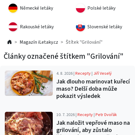
Německé letáky
Polské letáky
Rakouské letáky
Slovenské letáky
Magazín iLetaky.cz
Štítek "Grilování"
Články označené štítkem "Grilování"
4. 8. 2026 |
Recepty
|
Jiří Veselý
Jak dlouho marinovat kuřecí
maso? Delší doba může
pokazit výsledek
10. 7. 2026 |
Recepty
|
Petr Dvořák
Jak naložit vepřové maso na
grilování, aby zůstalo