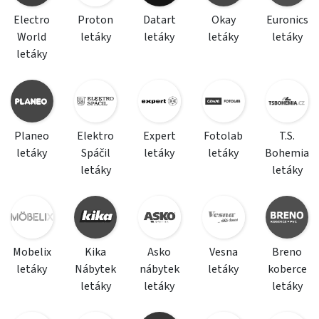
Electro
Proton
Datart
Okay
Euronics
World
letáky
letáky
letáky
letáky
letáky
Planeo
Elektro
Expert
Fotolab
T.S.
letáky
Spáčil
letáky
letáky
Bohemia
letáky
letáky
Mobelix
Kika
Asko
Vesna
Breno
letáky
Nábytek
nábytek
letáky
koberce
letáky
letáky
letáky