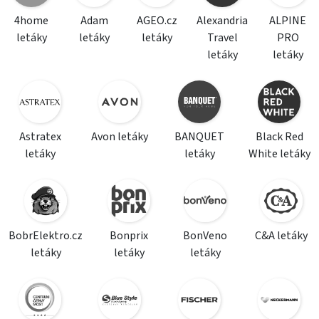
4home
Adam
AGEO.cz
Alexandria
ALPINE
letáky
letáky
letáky
Travel
PRO
letáky
letáky
Astratex
Avon letáky
BANQUET
Black Red
letáky
letáky
White letáky
BobrElektro.cz
Bonprix
BonVeno
C&A letáky
letáky
letáky
letáky