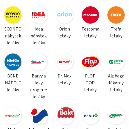
SCONTO
Idea
Orion
Tescoma
Trefa
nábytek
nábytek
letáky
letáky
letáky
letáky
letáky
BENE
Barvy a
Dr. Max
FLOP
Alphega
NÁPOJE
laky
letáky
TOP
lékárny
letáky
drogerie
letáky
letáky
letáky