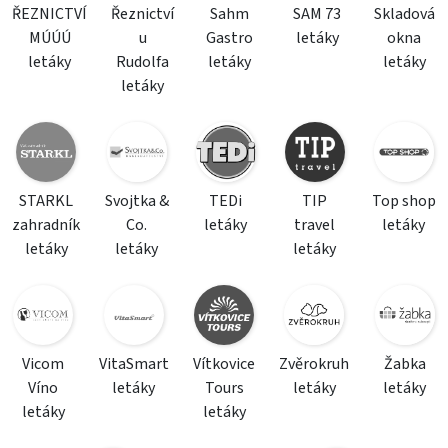
ŘEZNICTVÍ
Řeznictví
Sahm
SAM 73
Skladová
MÚÚÚ
u
Gastro
letáky
okna
letáky
Rudolfa
letáky
letáky
letáky
STARKL
Svojtka &
TEDi
TIP
Top shop
zahradník
Co.
letáky
travel
letáky
letáky
letáky
letáky
Vicom
VitaSmart
Vítkovice
Zvěrokruh
Žabka
Víno
letáky
Tours
letáky
letáky
letáky
letáky