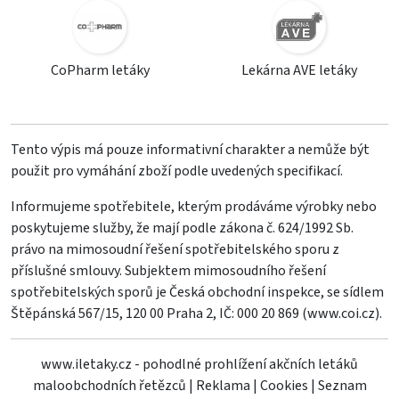
CoPharm letáky
Lekárna AVE letáky
Tento výpis má pouze informativní charakter a nemůže být
použit pro vymáhání zboží podle uvedených specifikací.
Informujeme spotřebitele, kterým prodáváme výrobky nebo
poskytujeme služby, že mají podle zákona č. 624/1992 Sb.
právo na mimosoudní řešení spotřebitelského sporu z
příslušné smlouvy. Subjektem mimosoudního řešení
spotřebitelských sporů je Česká obchodní inspekce, se sídlem
Štěpánská 567/15, 120 00 Praha 2, IČ: 000 20 869 (
www.coi.cz
).
www.iletaky.cz - pohodlné prohlížení akčních letáků
maloobchodních řetězců
|
Reklama
|
Cookies
|
Seznam