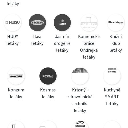
letáky
HUDY
Ikea
Jasmín
Kamenické
Knižní
letáky
letáky
drogerie
práce
klub
letáky
Ondrejka
letáky
letáky
Konzum
Kosmas
Krásný -
Kuchyně
letáky
letáky
zdravotnická
SMART
technika
letáky
letáky