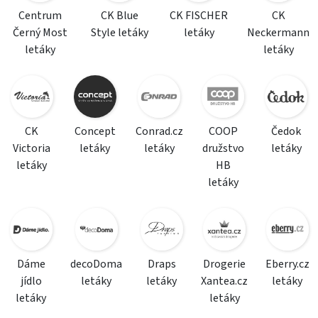
Centrum
CK Blue
CK FISCHER
CK
Černý Most
Style letáky
letáky
Neckermann
letáky
letáky
CK
Concept
Conrad.cz
COOP
Čedok
Victoria
letáky
letáky
družstvo
letáky
letáky
HB
letáky
Dáme
decoDoma
Draps
Drogerie
Eberry.cz
jídlo
letáky
letáky
Xantea.cz
letáky
letáky
letáky