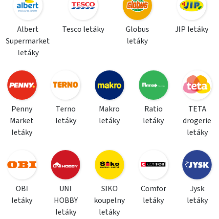
Albert
Tesco letáky
Globus
JIP letáky
Supermarket
letáky
letáky
Penny
Terno
Makro
Ratio
TETA
Market
letáky
letáky
letáky
drogerie
letáky
letáky
OBI
UNI
SIKO
Comfor
Jysk
letáky
HOBBY
koupelny
letáky
letáky
letáky
letáky