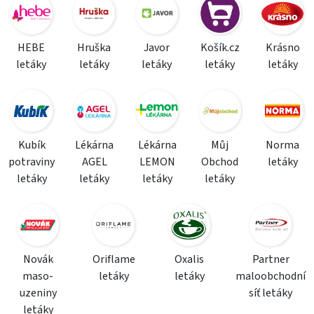
HEBE
Hruška
Javor
Košík.cz
Krásno
letáky
letáky
letáky
letáky
letáky
Kubík
Lékárna
Lékárna
Můj
Norma
potraviny
AGEL
LEMON
Obchod
letáky
letáky
letáky
letáky
letáky
Novák
Oriflame
Oxalis
Partner
maso-
letáky
letáky
maloobchodní
uzeniny
síť letáky
letáky