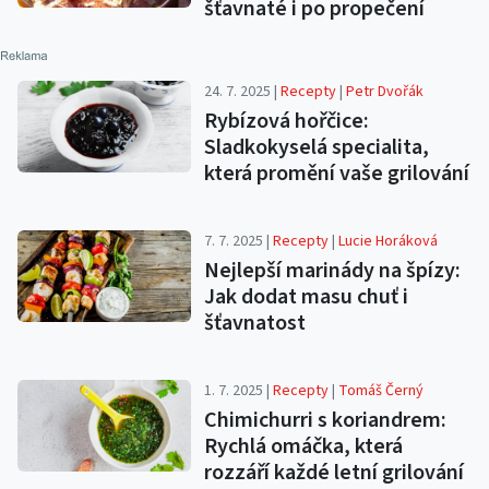
šťavnaté i po propečení
24. 7. 2025 |
Recepty
|
Petr Dvořák
Rybízová hořčice:
Sladkokyselá specialita,
která promění vaše grilování
7. 7. 2025 |
Recepty
|
Lucie Horáková
Nejlepší marinády na špízy:
Jak dodat masu chuť i
šťavnatost
1. 7. 2025 |
Recepty
|
Tomáš Černý
Chimichurri s koriandrem:
Rychlá omáčka, která
rozzáří každé letní grilování