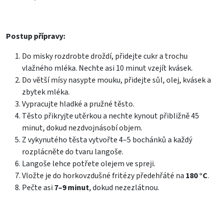
Postup přípravy:
Do misky rozdrobte droždí, přidejte cukr a trochu
vlažného mléka. Nechte asi 10 minut vzejít kvásek.
Do větší mísy nasypte mouku, přidejte sůl, olej, kvásek a
zbytek mléka.
Vypracujte hladké a pružné těsto.
Těsto přikryjte utěrkou a nechte kynout přibližně 45
minut, dokud nezdvojnásobí objem.
Z vykynutého těsta vytvořte 4–5 bochánků a každý
rozplácněte do tvaru langoše.
Langoše lehce potřete olejem ve spreji.
Vložte je do horkovzdušné fritézy předehřáté na
180 °C
.
Pečte asi
7–9 minut
, dokud nezezlátnou.