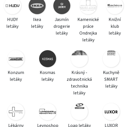
HUDY
Ikea
Jasmín
Kamenické
Knižní
letáky
letáky
drogerie
práce
klub
letáky
Ondrejka
letáky
letáky
Konzum
Kosmas
Krásný -
Kuchyně
letáky
letáky
zdravotnická
SMART
technika
letáky
letáky
Lékárny
Levnoshop
Loap letáky
LUXOR