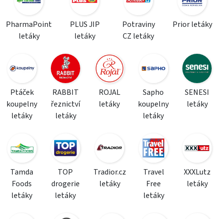
PharmaPoint
PLUS JIP
Potraviny
Prior letáky
letáky
letáky
CZ letáky
Ptáček
RABBIT
ROJAL
Sapho
SENESI
koupelny
řeznictví
letáky
koupelny
letáky
letáky
letáky
letáky
Tamda
TOP
Tradior.cz
Travel
XXXLutz
Foods
drogerie
letáky
Free
letáky
letáky
letáky
letáky