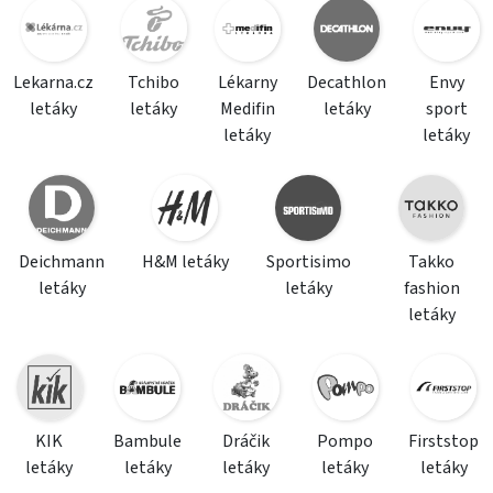
Lekarna.cz
Tchibo
Lékarny
Decathlon
Envy
letáky
letáky
Medifin
letáky
sport
letáky
letáky
Deichmann
H&M letáky
Sportisimo
Takko
letáky
letáky
fashion
letáky
KIK
Bambule
Dráčik
Pompo
Firststop
letáky
letáky
letáky
letáky
letáky