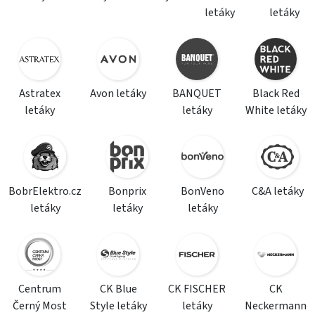
letáky
letáky
Astratex
Avon letáky
BANQUET
Black Red
letáky
letáky
White letáky
BobrElektro.cz
Bonprix
BonVeno
C&A letáky
letáky
letáky
letáky
Centrum
CK Blue
CK FISCHER
CK
Černý Most
Style letáky
letáky
Neckermann