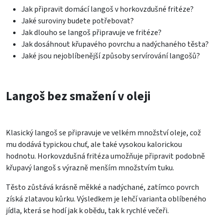
Jak připravit domácí langoš v horkovzdušné fritéze?
Jaké suroviny budete potřebovat?
Jak dlouho se langoš připravuje ve fritéze?
Jak dosáhnout křupavého povrchu a nadýchaného těsta?
Jaké jsou nejoblíbenější způsoby servírování langošů?
Langoš bez smažení v oleji
Klasický langoš se připravuje ve velkém množství oleje, což
mu dodává typickou chuť, ale také vysokou kalorickou
hodnotu. Horkovzdušná fritéza umožňuje připravit podobně
křupavý langoš s výrazně menším množstvím tuku.
Těsto zůstává krásně měkké a nadýchané, zatímco povrch
získá zlatavou kůrku. Výsledkem je lehčí varianta oblíbeného
jídla, která se hodí jak k obědu, tak k rychlé večeři.