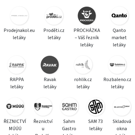
Prodejnakol.eu
Proděti.cz
PROCHÁZKA
Qanto
letáky
letáky
– Váš řezník
market
letáky
letáky
RAPPA
Ravak
rohlik.cz
Rozbaleno.cz
letáky
letáky
letáky
letáky
ŘEZNICTVÍ
Řeznictví
Sahm
SAM 73
Skladová
MÚÚÚ
u
Gastro
letáky
okna