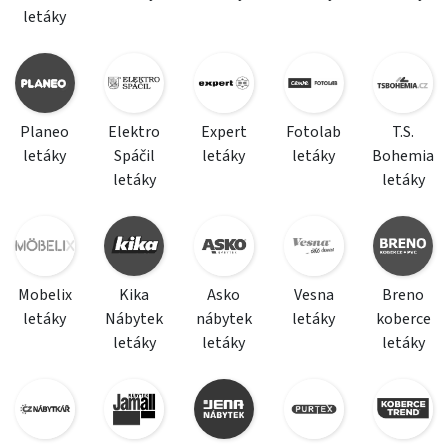
letáky
Planeo
Elektro
Expert
Fotolab
T.S.
letáky
Spáčil
letáky
letáky
Bohemia
letáky
letáky
Mobelix
Kika
Asko
Vesna
Breno
letáky
Nábytek
nábytek
letáky
koberce
letáky
letáky
letáky