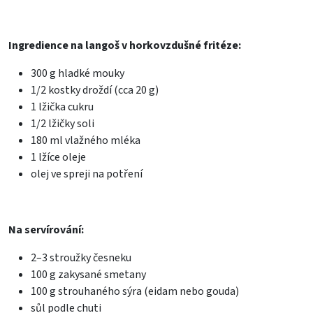
Ingredience na langoš v horkovzdušné fritéze:
300 g hladké mouky
1/2 kostky droždí (cca 20 g)
1 lžička cukru
1/2 lžičky soli
180 ml vlažného mléka
1 lžíce oleje
olej ve spreji na potření
Na servírování:
2–3 stroužky česneku
100 g zakysané smetany
100 g strouhaného sýra (eidam nebo gouda)
sůl podle chuti