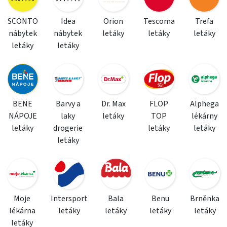
SCONTO
Idea
Orion
Tescoma
Trefa
nábytek
nábytek
letáky
letáky
letáky
letáky
letáky
BENE
Barvy a
Dr. Max
FLOP
Alphega
NÁPOJE
laky
letáky
TOP
lékárny
letáky
drogerie
letáky
letáky
letáky
Moje
Intersport
Bala
Benu
Brněnka
lékárna
letáky
letáky
letáky
letáky
letáky