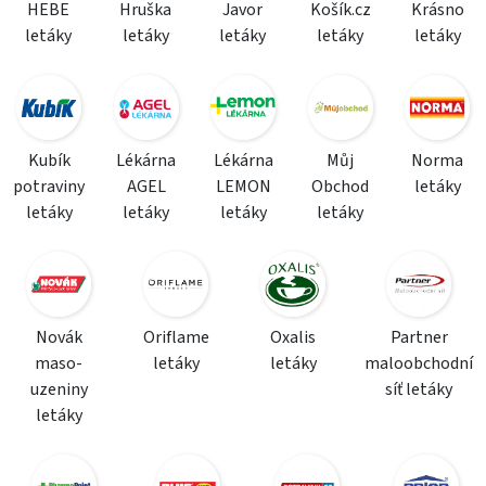
HEBE
Hruška
Javor
Košík.cz
Krásno
letáky
letáky
letáky
letáky
letáky
Kubík
Lékárna
Lékárna
Můj
Norma
potraviny
AGEL
LEMON
Obchod
letáky
letáky
letáky
letáky
letáky
Novák
Oriflame
Oxalis
Partner
maso-
letáky
letáky
maloobchodní
uzeniny
síť letáky
letáky