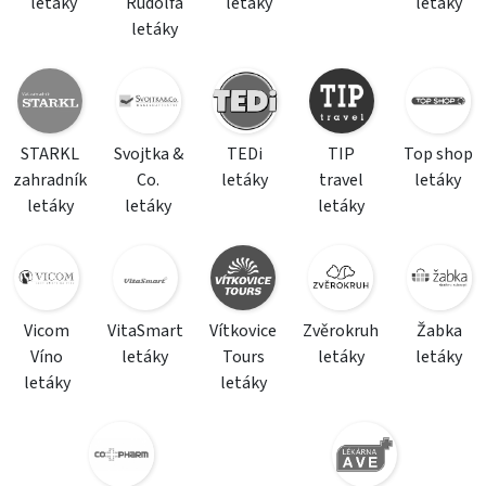
letáky
Rudolfa
letáky
letáky
letáky
STARKL
Svojtka &
TEDi
TIP
Top shop
zahradník
Co.
letáky
travel
letáky
letáky
letáky
letáky
Vicom
VitaSmart
Vítkovice
Zvěrokruh
Žabka
Víno
letáky
Tours
letáky
letáky
letáky
letáky