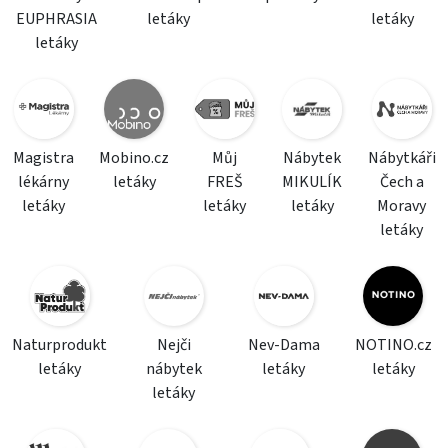
EUPHRASIA
letáky
letáky
letáky
Magistra
Mobino.cz
Můj
Nábytek
Nábytkáři
lékárny
letáky
FREŠ
MIKULÍK
Čech a
letáky
letáky
letáky
Moravy
letáky
Naturprodukt
Nejči
Nev-Dama
NOTINO.cz
letáky
nábytek
letáky
letáky
letáky