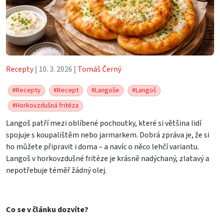
Recepty
| 10. 3. 2026 |
Tomáš Černý
#Recepty
#Recept
#Langoše
#Langoš
#Horkovzdušná fritéza
Langoš patří mezi oblíbené pochoutky, které si většina lidí
spojuje s koupalištěm nebo jarmarkem. Dobrá zpráva je, že si
ho můžete připravit i doma – a navíc o něco lehčí variantu.
Langoš v horkovzdušné fritéze je krásně nadýchaný, zlatavý a
nepotřebuje téměř žádný olej.
Co se v článku dozvíte?