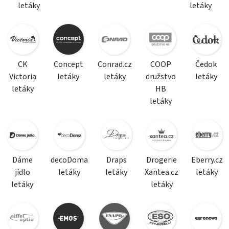
letáky
letáky
CK
Concept
Conrad.cz
COOP
Čedok
Victoria
letáky
letáky
družstvo
letáky
letáky
HB
letáky
Dáme
decoDoma
Draps
Drogerie
Eberry.cz
jídlo
letáky
letáky
Xantea.cz
letáky
letáky
letáky