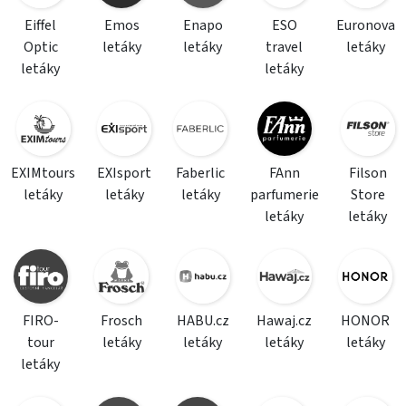
Eiffel
Emos
Enapo
ESO
Euronova
Optic
letáky
letáky
travel
letáky
letáky
letáky
EXIMtours
EXIsport
Faberlic
FAnn
Filson
letáky
letáky
letáky
parfumerie
Store
letáky
letáky
FIRO-
Frosch
HABU.cz
Hawaj.cz
HONOR
tour
letáky
letáky
letáky
letáky
letáky