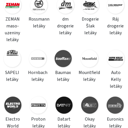
ZEMAN
Rossmann
dm
Drogerie
Ráj
maso-
letáky
drogerie
Šlak
drogerie
uzeniny
letáky
letáky
letáky
letáky
SAPELI
Hornbach
Baumax
Mountfield
Auto
letáky
letáky
letáky
letáky
Kelly
letáky
Electro
Proton
Datart
Okay
Euronics
World
letáky
letáky
letáky
letáky