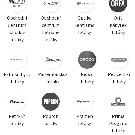
Obchodní
Obchodní
Optika
Orfa
Centrum
centrum
Lentiamo
nábytek
Chodov
Letňany
letáky
letáky
letáky
letáky
Palmknihy.cz
Parfemland.cz
Pepco
Pet Center
letáky
letáky
letáky
letáky
Petrklíč
Popron
Pramen
Prima
letáky
letáky
letáky
Drogerie
letáky