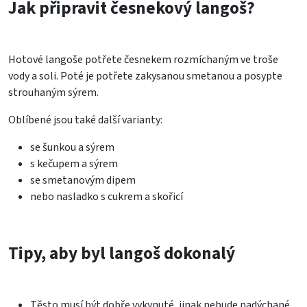
Jak připravit česnekový langoš?
Hotové langoše potřete česnekem rozmíchaným ve troše
vody a soli. Poté je potřete zakysanou smetanou a posypte
strouhaným sýrem.
Oblíbené jsou také další varianty:
se šunkou a sýrem
s kečupem a sýrem
se smetanovým dipem
nebo nasladko s cukrem a skořicí
Tipy, aby byl langoš dokonalý
Těsto musí být dobře vykynuté, jinak nebude nadýchané.