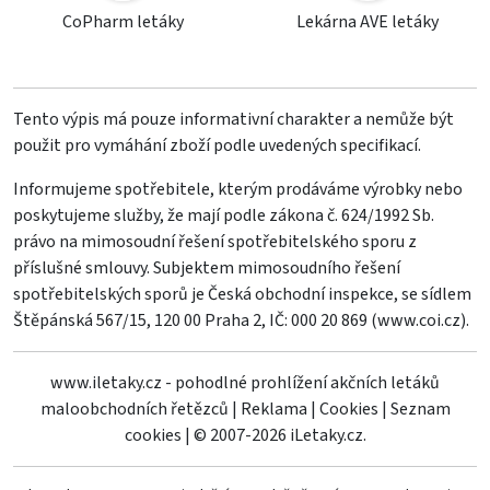
CoPharm letáky
Lekárna AVE letáky
Tento výpis má pouze informativní charakter a nemůže být
použit pro vymáhání zboží podle uvedených specifikací.
Informujeme spotřebitele, kterým prodáváme výrobky nebo
poskytujeme služby, že mají podle zákona č. 624/1992 Sb.
právo na mimosoudní řešení spotřebitelského sporu z
příslušné smlouvy. Subjektem mimosoudního řešení
spotřebitelských sporů je Česká obchodní inspekce, se sídlem
Štěpánská 567/15, 120 00 Praha 2, IČ: 000 20 869 (
www.coi.cz
).
www.iletaky.cz - pohodlné prohlížení akčních letáků
maloobchodních řetězců
|
Reklama
|
Cookies
|
Seznam
cookies
|
© 2007-2026 iLetaky.cz.