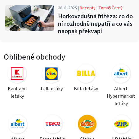
28. 8. 2025 |
Recepty
|
Tomáš Černý
Horkovzdušná fritéza: co do
ní rozhodně nepatří a co vás
naopak překvapí
Oblíbené obchody
Kaufland
Lidl letáky
Billa letáky
Albert
letáky
Hypermarket
letáky