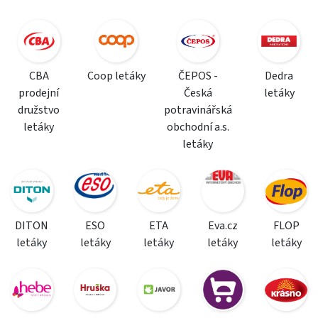
CBA
Coop letáky
ČEPOS -
Dedra
prodejní
Česká
letáky
družstvo
potravinářská
letáky
obchodní a.s.
letáky
DITON
ESO
ETA
Eva.cz
FLOP
letáky
letáky
letáky
letáky
letáky