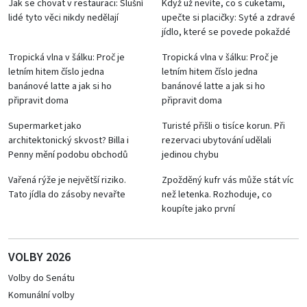
Jak se chovat v restauraci: Slušní
Když už nevíte, co s cuketami,
lidé tyto věci nikdy nedělají
upečte si placičky: Syté a zdravé
jídlo, které se povede pokaždé
Tropická vlna v šálku: Proč je
Tropická vlna v šálku: Proč je
letním hitem číslo jedna
letním hitem číslo jedna
banánové latte a jak si ho
banánové latte a jak si ho
připravit doma
připravit doma
Supermarket jako
Turisté přišli o tisíce korun. Při
architektonický skvost? Billa i
rezervaci ubytování udělali
Penny mění podobu obchodů
jedinou chybu
Vařená rýže je největší riziko.
Zpožděný kufr vás může stát víc
Tato jídla do zásoby nevařte
než letenka. Rozhoduje, co
koupíte jako první
VOLBY 2026
Volby do Senátu
Komunální volby