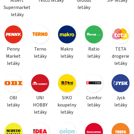
Albert
Tesco letáky
Globus
JIP letáky
Supermarket
letáky
letáky
Penny
Terno
Makro
Ratio
TETA
Market
letáky
letáky
letáky
drogerie
letáky
letáky
OBI
UNI
SIKO
Comfor
Jysk
letáky
HOBBY
koupelny
letáky
letáky
letáky
letáky