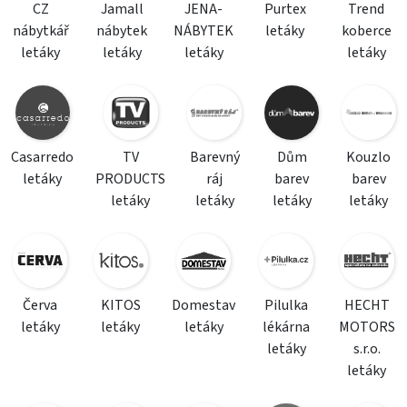
CZ
Jamall
JENA-
Purtex
Trend
nábytkář
nábytek
NÁBYTEK
letáky
koberce
letáky
letáky
letáky
letáky
Casarredo
TV
Barevný
Dům
Kouzlo
letáky
PRODUCTS
ráj
barev
barev
letáky
letáky
letáky
letáky
Červa
KITOS
Domestav
Pilulka
HECHT
letáky
letáky
letáky
lékárna
MOTORS
letáky
s.r.o.
letáky