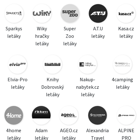
Sparkys
Wiky
Super
A.T.U
Kasa.cz
letáky
hračky
Zoo
letáky
letáky
letáky
letáky
Elvia-Pro
Knihy
Nakup-
4camping
letáky
Dobrovský
nabytek.cz
letáky
letáky
letáky
4home
Adam
AGEO.cz
Alexandria
ALPINE
letáky
letáky
letáky
Travel
PRO