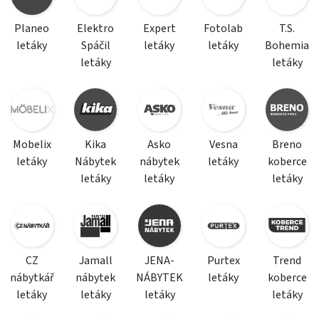
Planeo
Elektro
Expert
Fotolab
T.S.
letáky
Spáčil
letáky
letáky
Bohemia
letáky
letáky
Mobelix
Kika
Asko
Vesna
Breno
letáky
Nábytek
nábytek
letáky
koberce
letáky
letáky
letáky
CZ
Jamall
JENA-
Purtex
Trend
nábytkář
nábytek
NÁBYTEK
letáky
koberce
letáky
letáky
letáky
letáky