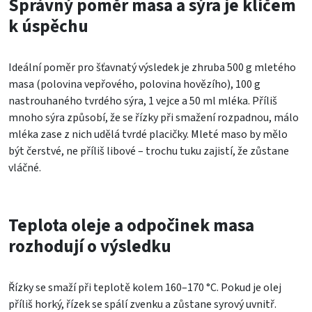
Správný poměr masa a sýra je klíčem
k úspěchu
Ideální poměr pro šťavnatý výsledek je zhruba 500 g mletého
masa (polovina vepřového, polovina hovězího), 100 g
nastrouhaného tvrdého sýra, 1 vejce a 50 ml mléka. Příliš
mnoho sýra způsobí, že se řízky při smažení rozpadnou, málo
mléka zase z nich udělá tvrdé placičky. Mleté maso by mělo
být čerstvé, ne příliš libové – trochu tuku zajistí, že zůstane
vláčné.
Teplota oleje a odpočinek masa
rozhodují o výsledku
Řízky se smaží při teplotě kolem 160–170 °C. Pokud je olej
příliš horký, řízek se spálí zvenku a zůstane syrový uvnitř.