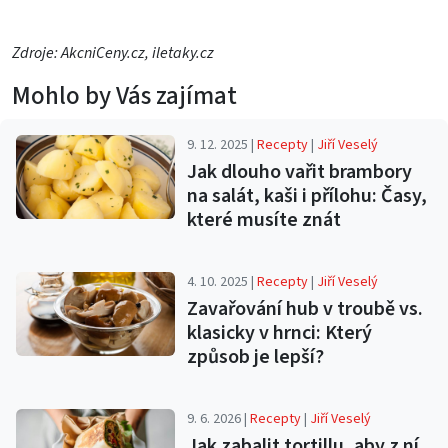
Zdroje: AkcniCeny.cz, iletaky.cz
Mohlo by Vás zajímat
9. 12. 2025 |
Recepty
|
Jiří Veselý
Jak dlouho vařit brambory
na salát, kaši i přílohu: Časy,
které musíte znát
4. 10. 2025 |
Recepty
|
Jiří Veselý
Zavařování hub v troubě vs.
klasicky v hrnci: Který
způsob je lepší?
9. 6. 2026 |
Recepty
|
Jiří Veselý
Jak zabalit tortillu, aby z ní