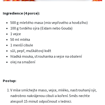
Ingredience (4 porce):
500 g mletého masa (mix vepřového a hovězího)
100 g tvrdého sýra (Eidam nebo Gouda)
1 vejce
50 ml mléka
1 menší cibule
sůl, pepř, muškátový květ
hladká mouka, strouhanka a vejce na obalení
olej na smažení
Postup:
V míse smíchejte maso, vejce, mléko, nastrouhaný sýr,
nadrobno nakrájenou cibuli a koření. Směs nechte
alespoň 15 minut odpočinout v lednici.