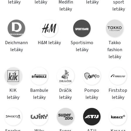
letáky
letáky
Medifin
letáky
sport
letáky
letáky
Deichmann
H&M letáky
Sportisimo
Takko
letáky
letáky
fashion
letáky
KIK
Bambule
Dráčik
Pompo
Firststop
letáky
letáky
letáky
letáky
letáky