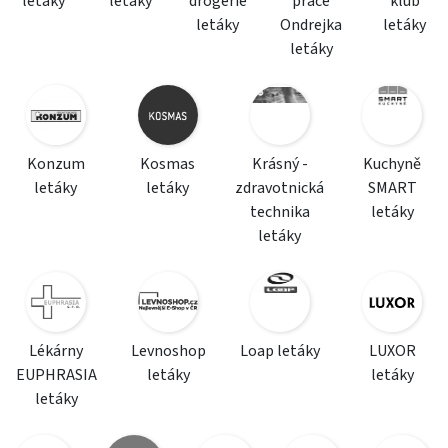
letáky
letáky
drogerie
práce
klub
letáky
Ondrejka
letáky
letáky
Konzum
Kosmas
Krásný -
Kuchyně
letáky
letáky
zdravotnická
SMART
technika
letáky
letáky
Lékárny
Levnoshop
Loap letáky
LUXOR
EUPHRASIA
letáky
letáky
letáky