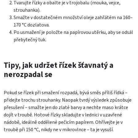
Tvarujte řízky a obalte je v trojobalu (mouka, vejce,
strouhanka).
Smažte v dostatečném množství oleje zahřátém na 160–
170 °C dozlatova.
Po usmažení je položte na papírovou utěrku, aby se odsál
přebytečný tuk.
Tipy, jak udržet řízek šťavnatý a
nerozpadal se
Pokud se řízek při smažení rozpadá, bývá směs příliš řídká –
přidejte trochu strouhanky. Naopak tvrdý výsledek způsobuje
přesušení – smažte jen do zlaté barvy a nechte maso krátce
dojít v troubě. Hotové řízky skladujte v lednici v uzavřené
nádobě, ideálně oddělené pečicím papírem. Ohřívejte je v
troubě při 150 °C, nikdy ne v mikrovlnce – ta je vysuší.