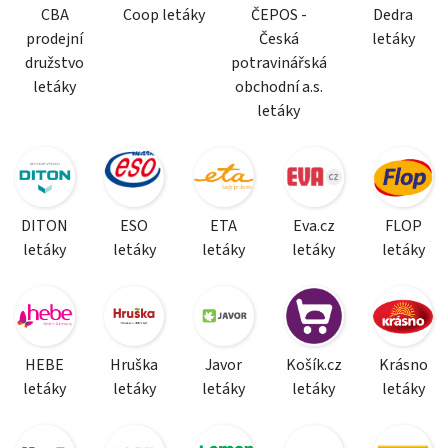
CBA
Coop letáky
ČEPOS -
Dedra
prodejní
Česká
letáky
družstvo
potravinářská
letáky
obchodní a.s.
letáky
DITON
ESO
ETA
Eva.cz
FLOP
letáky
letáky
letáky
letáky
letáky
HEBE
Hruška
Javor
Košík.cz
Krásno
letáky
letáky
letáky
letáky
letáky