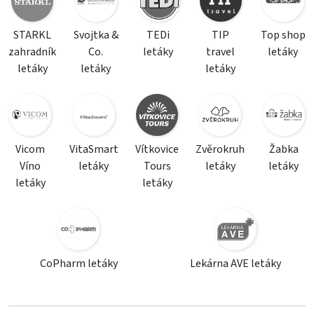
STARKL
Svojtka &
TEDi
TIP
Top shop
zahradník
Co.
letáky
travel
letáky
letáky
letáky
letáky
Vicom
VitaSmart
Vítkovice
Zvěrokruh
Žabka
Víno
letáky
Tours
letáky
letáky
letáky
letáky
CoPharm letáky
Lekárna AVE letáky