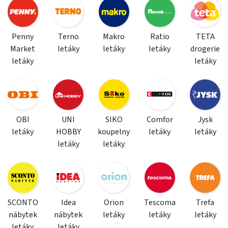
Penny
Terno
Makro
Ratio
TETA
Market
letáky
letáky
letáky
drogerie
letáky
letáky
OBI
UNI
SIKO
Comfor
Jysk
letáky
HOBBY
koupelny
letáky
letáky
letáky
letáky
SCONTO
Idea
Orion
Tescoma
Trefa
nábytek
nábytek
letáky
letáky
letáky
letáky
letáky