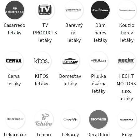
Casarredo
TV
Barevný
Dům
Kouzlo
letáky
PRODUCTS
ráj
barev
barev
letáky
letáky
letáky
letáky
Červa
KITOS
Domestav
Pilulka
HECHT
letáky
letáky
letáky
lékárna
MOTORS
letáky
s.r.o.
letáky
Lekarna.cz
Tchibo
Lékarny
Decathlon
Envy