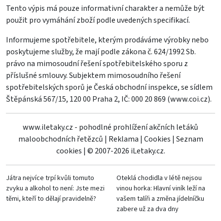
Tento výpis má pouze informativní charakter a nemůže být
použit pro vymáhání zboží podle uvedených specifikací.
Informujeme spotřebitele, kterým prodáváme výrobky nebo
poskytujeme služby, že mají podle zákona č. 624/1992 Sb.
právo na mimosoudní řešení spotřebitelského sporu z
příslušné smlouvy. Subjektem mimosoudního řešení
spotřebitelských sporů je Česká obchodní inspekce, se sídlem
Štěpánská 567/15, 120 00 Praha 2, IČ: 000 20 869 (
www.coi.cz
).
www.iletaky.cz - pohodlné prohlížení akčních letáků
maloobchodních řetězců
|
Reklama
|
Cookies
|
Seznam
cookies
|
© 2007-2026 iLetaky.cz.
Játra nejvíce trpí kvůli tomuto
Oteklá chodidla v létě nejsou
zvyku a alkohol to není: Jste mezi
vinou horka: Hlavní viník leží na
těmi, kteří to dělají pravidelně?
vašem talíři a změna jídelníčku
zabere už za dva dny