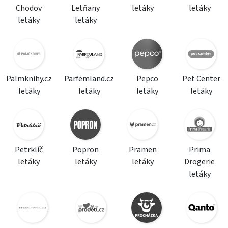
Chodov
Letňany
letáky
letáky
letáky
letáky
Palmknihy.cz
Parfemland.cz
Pepco
Pet Center
letáky
letáky
letáky
letáky
Petrklíč
Popron
Pramen
Prima
letáky
letáky
letáky
Drogerie
letáky