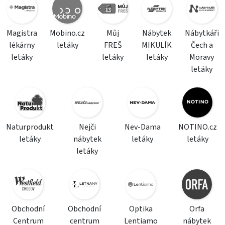
Magistra
Mobino.cz
Můj
Nábytek
Nábytkáři
lékárny
letáky
FREŠ
MIKULÍK
Čech a
letáky
letáky
letáky
Moravy
letáky
Naturprodukt
Nejči
Nev-Dama
NOTINO.cz
letáky
nábytek
letáky
letáky
letáky
Obchodní
Obchodní
Optika
Orfa
Centrum
centrum
Lentiamo
nábytek