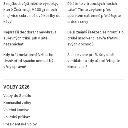
3 nejškodlivější mléčné výrobky,
Děláte to v tropických nocích
které Češi milují: V 100 gramech
také? Tímto zvykem před
mají více cukru než dvě kostky do
spánkem extrémně přetěžujete
kávy!
srdce i cévy
Nejdražší deodorant nevyhrává.
Další známý řetězec se hroutí. Po
10 levných triků, jak v létě
druhé insolvenci zavře třetinu
nezapáchat
svých obchodů
Kdy brát melatonin? Vzít si ho
Slunce zase praží. Kdy stačí
těsně před spaním nemusí být
ventilátor a kdy už potřebujete
vždy správně
klimatizaci?
VOLBY 2026
Volby do Senátu
Komunální volby
Volební komise
Voličský průkaz
Prezidentské volby