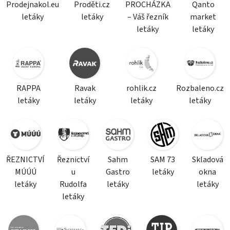
Prodejnakol.eu
Proděti.cz
PROCHÁZKA
Qanto
letáky
letáky
– Váš řezník
market
letáky
letáky
RAPPA
Ravak
rohlik.cz
Rozbaleno.cz
letáky
letáky
letáky
letáky
ŘEZNICTVÍ
Řeznictví
Sahm
SAM 73
Skladová
MÚÚÚ
u
Gastro
letáky
okna
letáky
Rudolfa
letáky
letáky
letáky