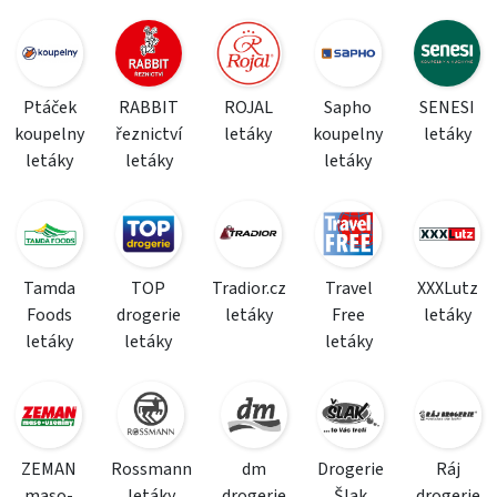
Ptáček
RABBIT
ROJAL
Sapho
SENESI
koupelny
řeznictví
letáky
koupelny
letáky
letáky
letáky
letáky
Tamda
TOP
Tradior.cz
Travel
XXXLutz
Foods
drogerie
letáky
Free
letáky
letáky
letáky
letáky
ZEMAN
Rossmann
dm
Drogerie
Ráj
maso-
letáky
drogerie
Šlak
drogerie