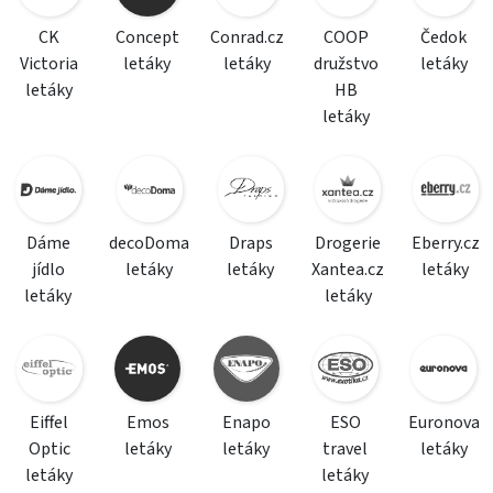
CK
Concept
Conrad.cz
COOP
Čedok
Victoria
letáky
letáky
družstvo
letáky
letáky
HB
letáky
Dáme
decoDoma
Draps
Drogerie
Eberry.cz
jídlo
letáky
letáky
Xantea.cz
letáky
letáky
letáky
Eiffel
Emos
Enapo
ESO
Euronova
Optic
letáky
letáky
travel
letáky
letáky
letáky