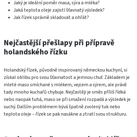
Jaký je ideální poměr masa, sýra a mléka?
Jaká teplota oleje zajistí šťavnatý výsledek?
Jak řízek správně skladovat a ohřát?
Nejčastější přešlapy při přípravě
holandského řízku
Holandský řízek, původně inspirovaný německou kuchyní, si
získal oblibu pro svou šťavnatost a jemnou chuť. Základem je
mleté maso smíchané s mlékem, vejcem a sýrem, ale právě
tady mnoho kuchařů chybuje. Nejčastěji je směs příliš řídká
nebo naopak tuhá, maso se při smažení rozpadá a výsledek je
suchý. Dalším problémem bývá špatně zvolený tuk nebo
teplota oleje – řízek se pak nasákne a ztratí svou strukturu.