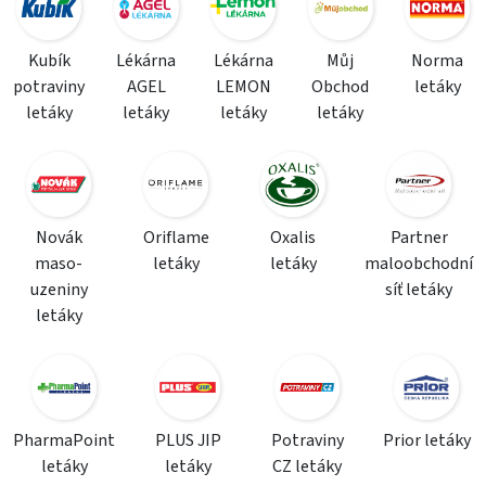
Kubík
Lékárna
Lékárna
Můj
Norma
potraviny
AGEL
LEMON
Obchod
letáky
letáky
letáky
letáky
letáky
Novák
Oriflame
Oxalis
Partner
maso-
letáky
letáky
maloobchodní
uzeniny
síť letáky
letáky
PharmaPoint
PLUS JIP
Potraviny
Prior letáky
letáky
letáky
CZ letáky