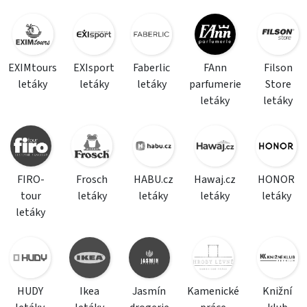
EXIMtours
EXIsport
Faberlic
FAnn
Filson
letáky
letáky
letáky
parfumerie
Store
letáky
letáky
FIRO-
Frosch
HABU.cz
Hawaj.cz
HONOR
tour
letáky
letáky
letáky
letáky
letáky
HUDY
Ikea
Jasmín
Kamenické
Knižní