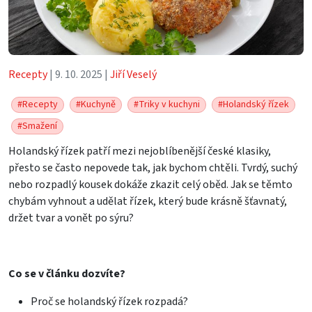
Recepty
| 9. 10. 2025 |
Jiří Veselý
#Recepty
#Kuchyně
#Triky v kuchyni
#Holandský řízek
#Smažení
Holandský řízek patří mezi nejoblíbenější české klasiky,
přesto se často nepovede tak, jak bychom chtěli. Tvrdý, suchý
nebo rozpadlý kousek dokáže zkazit celý oběd. Jak se těmto
chybám vyhnout a udělat řízek, který bude krásně šťavnatý,
držet tvar a vonět po sýru?
Co se v článku dozvíte?
Proč se holandský řízek rozpadá?