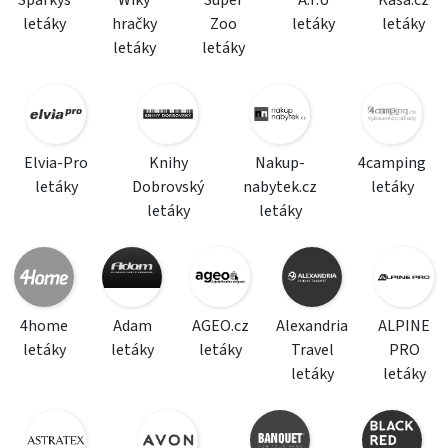
Sparkys
Wiky
Super
A.T.U
Kasa.cz
letáky
hračky
Zoo
letáky
letáky
letáky
letáky
Elvia-Pro
Knihy
Nakup-
4camping
letáky
Dobrovský
nabytek.cz
letáky
letáky
letáky
4home
Adam
AGEO.cz
Alexandria
ALPINE
letáky
letáky
letáky
Travel
PRO
letáky
letáky