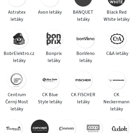
Astratex
Avon letáky
BANQUET
Black Red
letáky
letáky
White letáky
BobrElektro.cz
Bonprix
BonVeno
C&A letáky
letáky
letáky
letáky
Centrum
CK Blue
CK FISCHER
CK
Černý Most
Style letáky
letáky
Neckermann
letáky
letáky