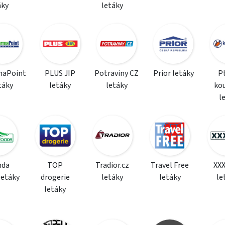
áky
letáky
maPoint
PLUS JIP
Potraviny CZ
Prior letáky
P
táky
letáky
letáky
ko
l
da
TOP
Tradior.cz
Travel Free
XX
letáky
drogerie
letáky
letáky
le
letáky