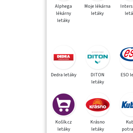
Alphega
Moje lékárna
Inter
lékárny
letáky
let
letáky
Dedra letáky
DITON
ESO l
letáky
Košík.cz
Krásno
Kub
letáky
letáky
potra