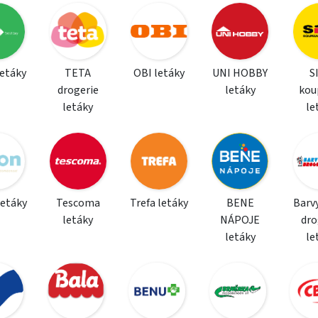
letáky
TETA
OBI letáky
UNI HOBBY
S
drogerie
letáky
kou
letáky
le
letáky
Tescoma
Trefa letáky
BENE
Barvy
letáky
NÁPOJE
dro
letáky
le