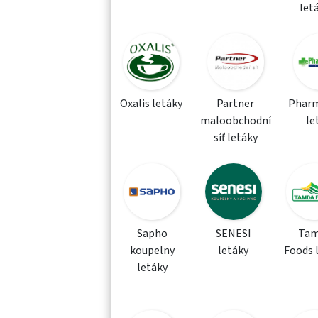
let
Oxalis letáky
Partner
Phar
maloobchodní
le
síť letáky
Sapho
SENESI
Tam
koupelny
letáky
Foods 
letáky