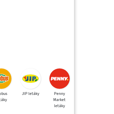
obus
JIP letáky
Penny
táky
Market
letáky