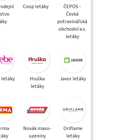
rodejní
Coop letáky
ČEPOS -
žstvo
Česká
táky
potravinářská
obchodní a.s.
letáky
 letáky
Hruška
Javor letáky
letáky
orma
Novák maso-
Oriflame
táky
uzeniny
letáky