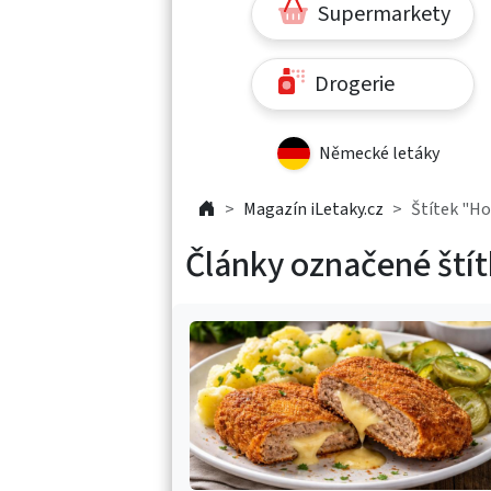
Supermarkety
Drogerie
Německé letáky
Magazín iLetaky.cz
Štítek "Ho
Články označené ští