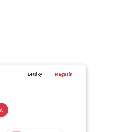
Letáky
Magazín
at