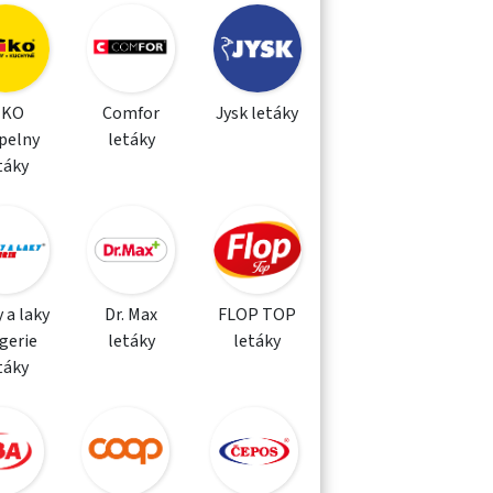
IKO
Comfor
Jysk letáky
pelny
letáky
táky
 a laky
Dr. Max
FLOP TOP
gerie
letáky
letáky
táky