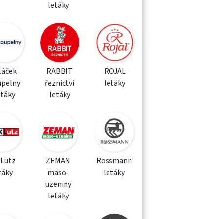
letáky
táček
RABBIT
ROJAL
upelny
řeznictví
letáky
etáky
letáky
XLutz
ZEMAN
Rossmann
táky
maso-
letáky
uzeniny
letáky