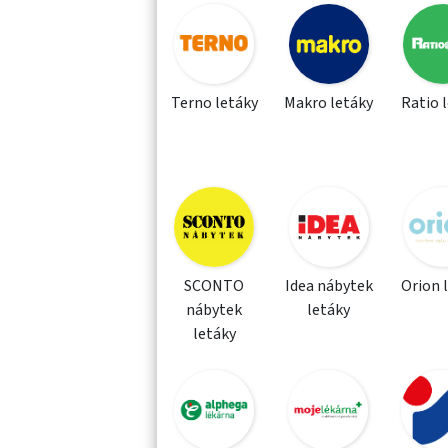
Terno letáky
Makro letáky
Ratio 
SCONTO
Idea nábytek
Orion 
nábytek
letáky
letáky