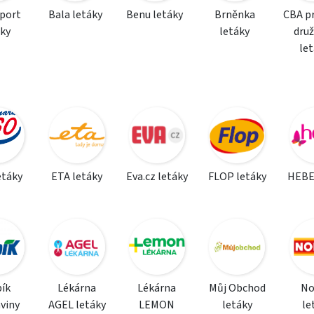
sport
Bala letáky
Benu letáky
Brněnka
CBA p
áky
letáky
dru
le
etáky
ETA letáky
Eva.cz letáky
FLOP letáky
HEBE
ík
Lékárna
Lékárna
Můj Obchod
N
viny
AGEL letáky
LEMON
letáky
le