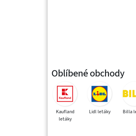
Oblíbené obchody
Kaufland
Lidl letáky
Billa 
letáky