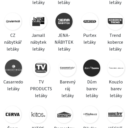
letáky
letáky
letáky
CZ
Jamall
JENA-
Purtex
Trend
nábytkář
nábytek
NÁBYTEK
letáky
koberce
letáky
letáky
letáky
letáky
Casarredo
TV
Barevný
Dům
Kouzlo
letáky
PRODUCTS
ráj
barev
barev
letáky
letáky
letáky
letáky