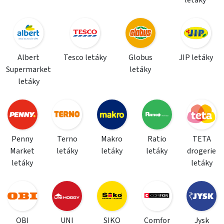
letáky
Albert
Tesco letáky
Globus
JIP letáky
Supermarket
letáky
letáky
Penny
Terno
Makro
Ratio
TETA
Market
letáky
letáky
letáky
drogerie
letáky
letáky
OBI
UNI
SIKO
Comfor
Jysk