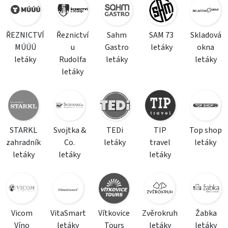
ŘEZNICTVÍ
Řeznictví
Sahm
SAM 73
Skladová
MÚÚÚ
u
Gastro
letáky
okna
letáky
Rudolfa
letáky
letáky
letáky
STARKL
Svojtka &
TEDi
TIP
Top shop
zahradník
Co.
letáky
travel
letáky
letáky
letáky
letáky
Vicom
VitaSmart
Vítkovice
Zvěrokruh
Žabka
Víno
letáky
Tours
letáky
letáky