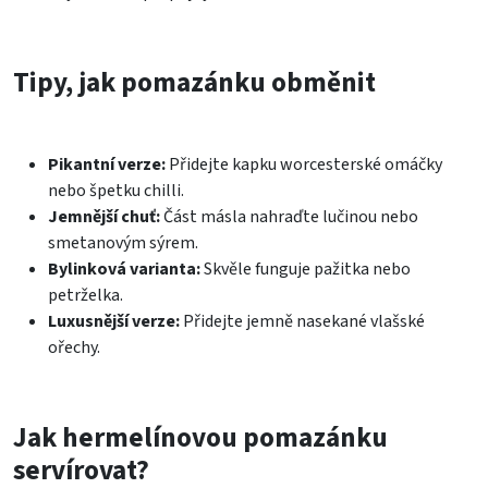
Tipy, jak pomazánku obměnit
Pikantní verze:
Přidejte kapku worcesterské omáčky
nebo špetku chilli.
Jemnější chuť:
Část másla nahraďte lučinou nebo
smetanovým sýrem.
Bylinková varianta:
Skvěle funguje pažitka nebo
petrželka.
Luxusnější verze:
Přidejte jemně nasekané vlašské
ořechy.
Jak hermelínovou pomazánku
servírovat?