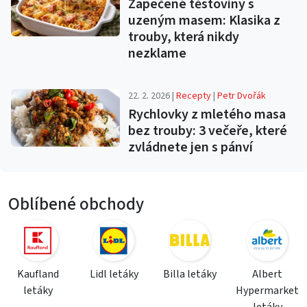
Zapečené těstoviny s
uzeným masem: Klasika z
trouby, která nikdy
nezklame
22. 2. 2026 |
Recepty
|
Petr Dvořák
Rychlovky z mletého masa
bez trouby: 3 večeře, které
zvládnete jen s pánví
Oblíbené obchody
Kaufland
Lidl letáky
Billa letáky
Albert
letáky
Hypermarket