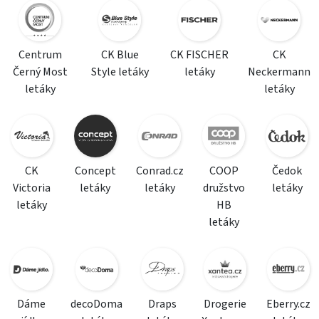
Centrum
CK Blue
CK FISCHER
CK
Černý Most
Style letáky
letáky
Neckermann
letáky
letáky
CK
Concept
Conrad.cz
COOP
Čedok
Victoria
letáky
letáky
družstvo
letáky
letáky
HB
letáky
Dáme
decoDoma
Draps
Drogerie
Eberry.cz