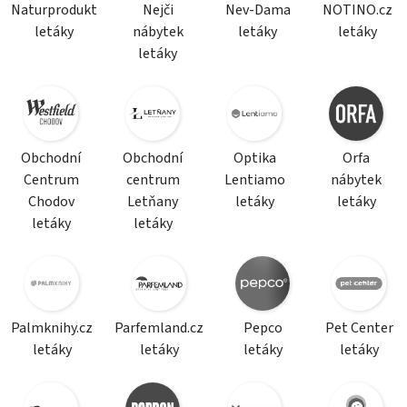
Naturprodukt
Nejči
Nev-Dama
NOTINO.cz
letáky
nábytek
letáky
letáky
letáky
Obchodní
Obchodní
Optika
Orfa
Centrum
centrum
Lentiamo
nábytek
Chodov
Letňany
letáky
letáky
letáky
letáky
Palmknihy.cz
Parfemland.cz
Pepco
Pet Center
letáky
letáky
letáky
letáky