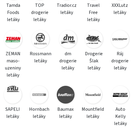
Tamda
TOP
Tradior.cz
Travel
XXXLutz
Foods
drogerie
letáky
Free
letáky
letáky
letáky
letáky
ZEMAN
Rossmann
dm
Drogerie
Ráj
maso-
letáky
drogerie
Šlak
drogerie
uzeniny
letáky
letáky
letáky
letáky
SAPELI
Hornbach
Baumax
Mountfield
Auto
letáky
letáky
letáky
letáky
Kelly
letáky