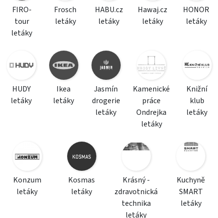
FIRO-
Frosch
HABU.cz
Hawaj.cz
HONOR
tour
letáky
letáky
letáky
letáky
letáky
HUDY
Ikea
Jasmín
Kamenické
Knižní
letáky
letáky
drogerie
práce
klub
letáky
Ondrejka
letáky
letáky
Konzum
Kosmas
Krásný -
Kuchyně
letáky
letáky
zdravotnická
SMART
technika
letáky
letáky