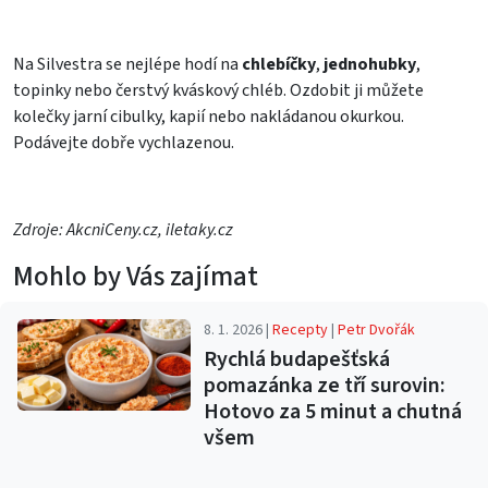
Na Silvestra se nejlépe hodí na
chlebíčky
,
jednohubky
,
topinky nebo čerstvý kváskový chléb. Ozdobit ji můžete
kolečky jarní cibulky, kapií nebo nakládanou okurkou.
Podávejte dobře vychlazenou.
Zdroje: AkcniCeny.cz, iletaky.cz
Mohlo by Vás zajímat
8. 1. 2026 |
Recepty
|
Petr Dvořák
Rychlá budapešťská
pomazánka ze tří surovin:
Hotovo za 5 minut a chutná
všem