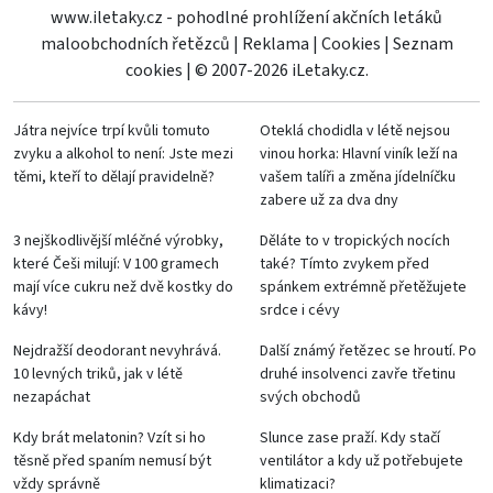
www.iletaky.cz - pohodlné prohlížení akčních letáků
maloobchodních řetězců
|
Reklama
|
Cookies
|
Seznam
cookies
|
© 2007-2026 iLetaky.cz.
Játra nejvíce trpí kvůli tomuto
Oteklá chodidla v létě nejsou
zvyku a alkohol to není: Jste mezi
vinou horka: Hlavní viník leží na
těmi, kteří to dělají pravidelně?
vašem talíři a změna jídelníčku
zabere už za dva dny
3 nejškodlivější mléčné výrobky,
Děláte to v tropických nocích
které Češi milují: V 100 gramech
také? Tímto zvykem před
mají více cukru než dvě kostky do
spánkem extrémně přetěžujete
kávy!
srdce i cévy
Nejdražší deodorant nevyhrává.
Další známý řetězec se hroutí. Po
10 levných triků, jak v létě
druhé insolvenci zavře třetinu
nezapáchat
svých obchodů
Kdy brát melatonin? Vzít si ho
Slunce zase praží. Kdy stačí
těsně před spaním nemusí být
ventilátor a kdy už potřebujete
vždy správně
klimatizaci?