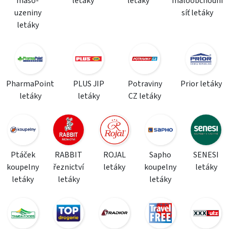
maso-
letáky
letáky
maloobchodní
uzeniny
síť letáky
letáky
PharmaPoint
PLUS JIP
Potraviny
Prior letáky
letáky
letáky
CZ letáky
Ptáček
RABBIT
ROJAL
Sapho
SENESI
koupelny
řeznictví
letáky
koupelny
letáky
letáky
letáky
letáky