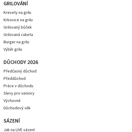
GRILOVÁNÍ
Krevety na grilu
Krkovice na grilu
Grilovaný bůček
Grilovaná cuketa
Burger na grilu
Výběr grilu
DŮCHODY 2026
Předčasný důchod
Předdůchod
Práce v důchodu
Slevy pro seniory
Výchovné
Důchodový věk
SÁZENÍ
Jak na LIVE sázení