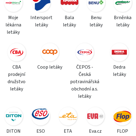
Moje
Intersport
Bala
Benu
Brněnka
lékárna
letáky
letáky
letáky
letáky
letáky
CBA
Coop letáky
ČEPOS -
Dedra
prodejní
Česká
letáky
družstvo
potravinářská
letáky
obchodní a.s.
letáky
DITON
ESO
ETA
Eva.cz
FLOP