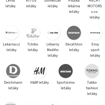
Červa
KITOS
Domestav
Pilulka
HECHT
letáky
letáky
letáky
lékárna
MOTORS
letáky
s.r.o.
letáky
Lekarna.cz
Tchibo
Lékarny
Decathlon
Envy
letáky
letáky
Medifin
letáky
sport
letáky
letáky
Deichmann
H&M letáky
Sportisimo
Takko
letáky
letáky
fashion
letáky