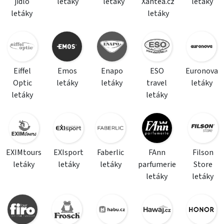
jídlo
letáky
letáky
Xantea.cz
letáky
letáky
letáky
Eiffel
Emos
Enapo
ESO
Euronova
Optic
letáky
letáky
travel
letáky
letáky
letáky
EXIMtours
EXIsport
Faberlic
FAnn
Filson
letáky
letáky
letáky
parfumerie
Store
letáky
letáky