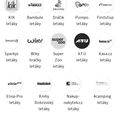
KIK
Bambule
Dráčik
Pompo
Firststop
letáky
letáky
letáky
letáky
letáky
Sparkys
Wiky
Super
A.T.U
Kasa.cz
letáky
hračky
Zoo
letáky
letáky
letáky
letáky
Elvia-Pro
Knihy
Nakup-
4camping
letáky
Dobrovský
nabytek.cz
letáky
letáky
letáky