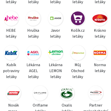
letáky
letáky
letáky
letáky
letáky
HEBE
Hruška
Javor
Košík.cz
Krásno
letáky
letáky
letáky
letáky
letáky
Kubík
Lékárna
Lékárna
Můj
Norma
potraviny
AGEL
LEMON
Obchod
letáky
letáky
letáky
letáky
letáky
Novák
Oriflame
Oxalis
Partner