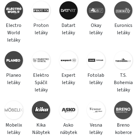
Electro
Proton
Datart
Okay
Euronics
World
letáky
letáky
letáky
letáky
letáky
Planeo
Elektro
Expert
Fotolab
T.S.
letáky
Spáčil
letáky
letáky
Bohemia
letáky
letáky
Mobelix
Kika
Asko
Vesna
Breno
letáky
Nábytek
nábytek
letáky
koberce