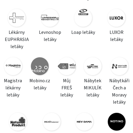
Lékárny
Levnoshop
Loap letáky
LUXOR
EUPHRASIA
letáky
letáky
letáky
Magistra
Mobino.cz
Můj
Nábytek
Nábytkáři
lékárny
letáky
FREŠ
MIKULÍK
Čech a
letáky
letáky
letáky
Moravy
letáky