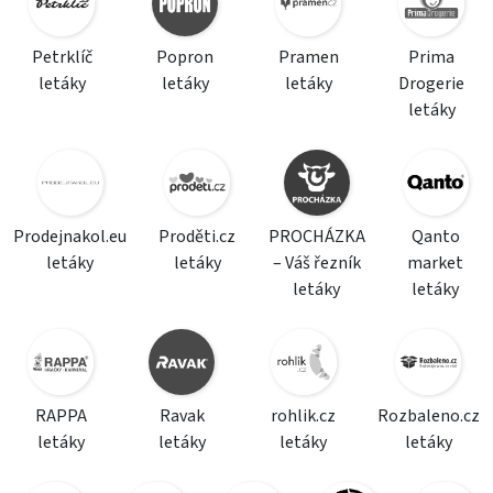
Petrklíč
Popron
Pramen
Prima
letáky
letáky
letáky
Drogerie
letáky
Prodejnakol.eu
Proděti.cz
PROCHÁZKA
Qanto
letáky
letáky
– Váš řezník
market
letáky
letáky
RAPPA
Ravak
rohlik.cz
Rozbaleno.cz
letáky
letáky
letáky
letáky