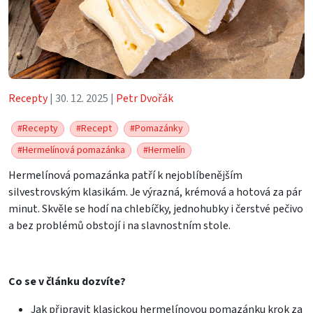
Recepty
| 30. 12. 2025 |
Petr Dvořák
#Recepty
#Recept
#Pomazánky
#Hermelínová pomazánka
#Hermelín
Hermelínová pomazánka patří k nejoblíbenějším
silvestrovským klasikám. Je výrazná, krémová a hotová za pár
minut. Skvěle se hodí na chlebíčky, jednohubky i čerstvé pečivo
a bez problémů obstojí i na slavnostním stole.
Co se v článku dozvíte?
Jak připravit klasickou hermelínovou pomazánku krok za