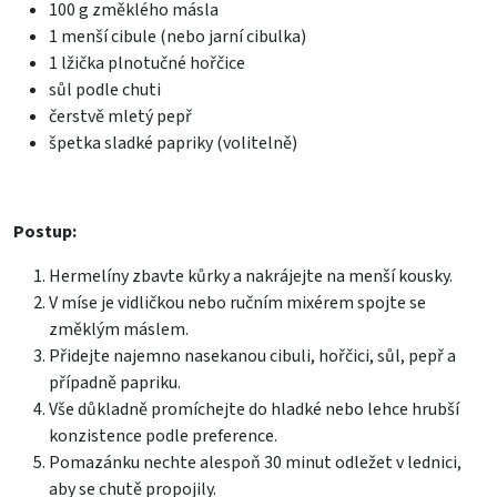
100 g změklého másla
1 menší cibule (nebo jarní cibulka)
1 lžička plnotučné hořčice
sůl podle chuti
čerstvě mletý pepř
špetka sladké papriky (volitelně)
Postup:
Hermelíny zbavte kůrky a nakrájejte na menší kousky.
V míse je vidličkou nebo ručním mixérem spojte se
změklým máslem.
Přidejte najemno nasekanou cibuli, hořčici, sůl, pepř a
případně papriku.
Vše důkladně promíchejte do hladké nebo lehce hrubší
konzistence podle preference.
Pomazánku nechte alespoň 30 minut odležet v lednici,
aby se chutě propojily.