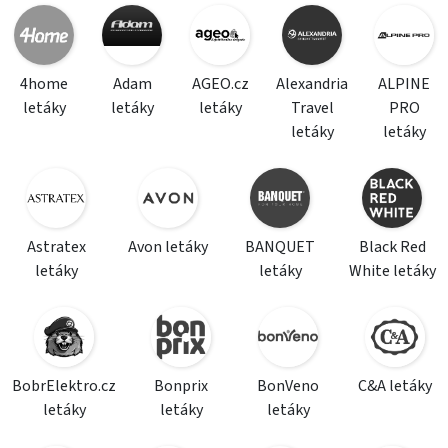
4home
Adam
AGEO.cz
Alexandria
ALPINE
letáky
letáky
letáky
Travel
PRO
letáky
letáky
Astratex
Avon letáky
BANQUET
Black Red
letáky
letáky
White letáky
BobrElektro.cz
Bonprix
BonVeno
C&A letáky
letáky
letáky
letáky