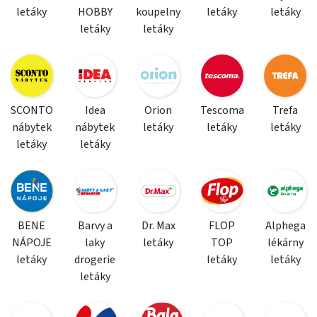
letáky
HOBBY
koupelny
letáky
letáky
letáky
letáky
SCONTO
Idea
Orion
Tescoma
Trefa
nábytek
nábytek
letáky
letáky
letáky
letáky
letáky
BENE
Barvy a
Dr. Max
FLOP
Alphega
NÁPOJE
laky
letáky
TOP
lékárny
letáky
drogerie
letáky
letáky
letáky