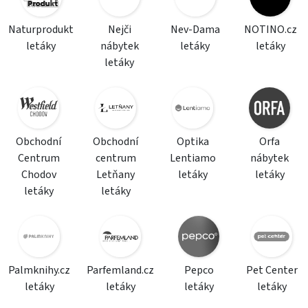
Naturprodukt
Nejči
Nev-Dama
NOTINO.cz
letáky
nábytek
letáky
letáky
letáky
Obchodní
Obchodní
Optika
Orfa
Centrum
centrum
Lentiamo
nábytek
Chodov
Letňany
letáky
letáky
letáky
letáky
Palmknihy.cz
Parfemland.cz
Pepco
Pet Center
letáky
letáky
letáky
letáky