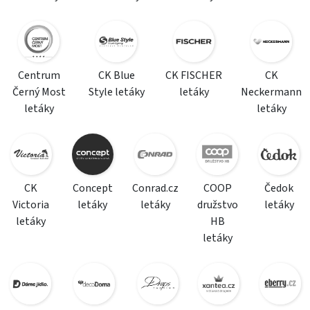
Centrum
CK Blue
CK FISCHER
CK
Černý Most
Style letáky
letáky
Neckermann
letáky
letáky
CK
Concept
Conrad.cz
COOP
Čedok
Victoria
letáky
letáky
družstvo
letáky
letáky
HB
letáky