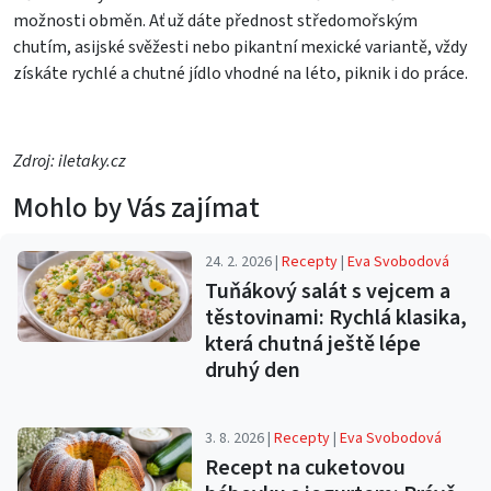
možnosti obměn. Ať už dáte přednost středomořským
chutím, asijské svěžesti nebo pikantní mexické variantě, vždy
získáte rychlé a chutné jídlo vhodné na léto, piknik i do práce.
Zdroj: iletaky.cz
Mohlo by Vás zajímat
24. 2. 2026 |
Recepty
|
Eva Svobodová
Tuňákový salát s vejcem a
těstovinami: Rychlá klasika,
která chutná ještě lépe
druhý den
3. 8. 2026 |
Recepty
|
Eva Svobodová
Recept na cuketovou