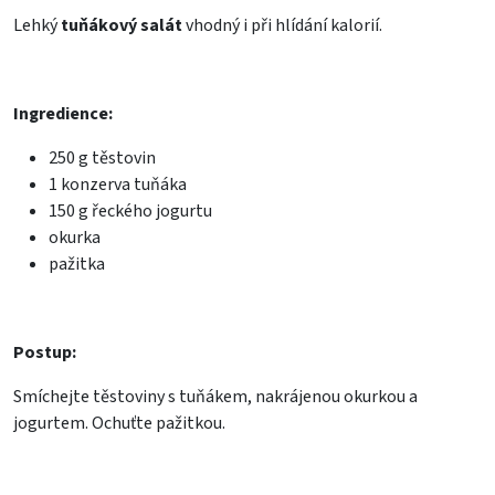
Lehký
tuňákový salát
vhodný i při hlídání kalorií.
Ingredience:
250 g těstovin
1 konzerva tuňáka
150 g řeckého jogurtu
okurka
pažitka
Postup:
Smíchejte těstoviny s tuňákem, nakrájenou okurkou a
jogurtem. Ochuťte pažitkou.