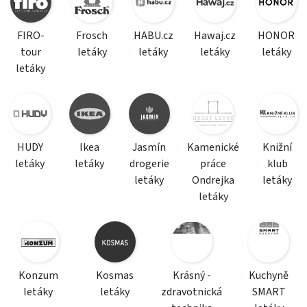
FIRO-
Frosch
HABU.cz
Hawaj.cz
HONOR
tour
letáky
letáky
letáky
letáky
letáky
HUDY
Ikea
Jasmín
Kamenické
Knižní
letáky
letáky
drogerie
práce
klub
letáky
Ondrejka
letáky
letáky
Konzum
Kosmas
Krásný -
Kuchyně
letáky
letáky
zdravotnická
SMART