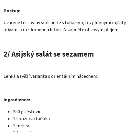
Postup:
Uvařené těstoviny smíchejte s tuňákem, rozpůlenými rajčaty,
olivami a rozdrobenou fetou. Zakápněte olivovým olejem.
2/ Asijský salát se sezamem
Lehká a svěží varianta s orientálním nádechem.
Ingredience:
250 g těstovin
1 konzerva tuňáka
1 mrkev