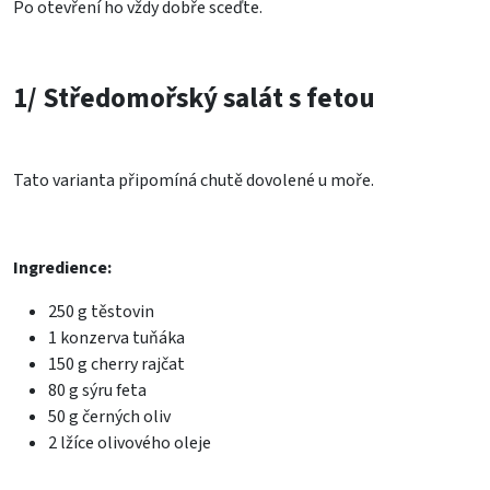
Po otevření ho vždy dobře sceďte.
1/ Středomořský salát s fetou
Tato varianta připomíná chutě dovolené u moře.
Ingredience:
250 g těstovin
1 konzerva tuňáka
150 g cherry rajčat
80 g sýru feta
50 g černých oliv
2 lžíce olivového oleje