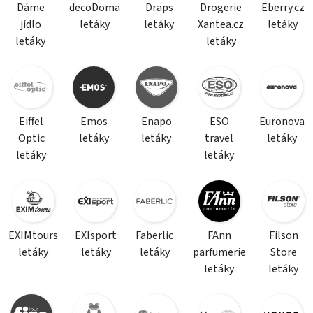
Dáme
decoDoma
Draps
Drogerie
Eberry.cz
jídlo
letáky
letáky
Xantea.cz
letáky
letáky
letáky
Eiffel
Emos
Enapo
ESO
Euronova
Optic
letáky
letáky
travel
letáky
letáky
letáky
EXIMtours
EXIsport
Faberlic
FAnn
Filson
letáky
letáky
letáky
parfumerie
Store
letáky
letáky