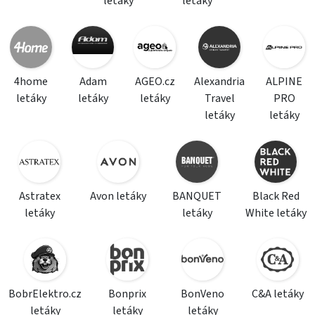
letáky
letáky
4home
Adam
AGEO.cz
Alexandria
ALPINE
letáky
letáky
letáky
Travel
PRO
letáky
letáky
Astratex
Avon letáky
BANQUET
Black Red
letáky
letáky
White letáky
BobrElektro.cz
Bonprix
BonVeno
C&A letáky
letáky
letáky
letáky