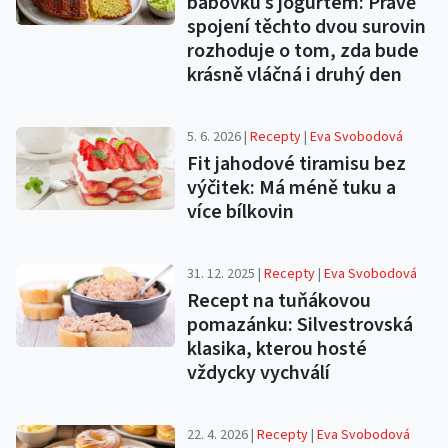
bábovku s jogurtem: Právě
spojení těchto dvou surovin
rozhoduje o tom, zda bude
krásně vláčná i druhý den
5. 6. 2026 |
Recepty
|
Eva Svobodová
Fit jahodové tiramisu bez
výčitek: Má méně tuku a
více bílkovin
31. 12. 2025 |
Recepty
|
Eva Svobodová
Recept na tuňákovou
pomazánku: Silvestrovská
klasika, kterou hosté
vždycky vychválí
22. 4. 2026 |
Recepty
|
Eva Svobodová