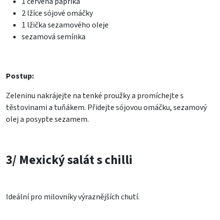
1 červená paprika
2 lžíce sójové omáčky
1 lžička sezamového oleje
sezamová semínka
Postup:
Zeleninu nakrájejte na tenké proužky a promíchejte s
těstovinami a tuňákem. Přidejte sójovou omáčku, sezamový
olej a posypte sezamem.
3/ Mexický salát s chilli
Ideální pro milovníky výraznějších chutí.