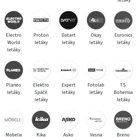
Electro
Proton
Datart
Okay
Euronics
World
letáky
letáky
letáky
letáky
letáky
Planeo
Elektro
Expert
Fotolab
T.S.
letáky
Spáčil
letáky
letáky
Bohemia
letáky
letáky
Mobelix
Kika
Asko
Vesna
Breno