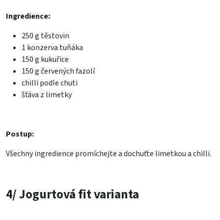
Ingredience:
250 g těstovin
1 konzerva tuňáka
150 g kukuřice
150 g červených fazolí
chilli podle chuti
šťáva z limetky
Postup:
Všechny ingredience promíchejte a dochuťte limetkou a chilli.
4/ Jogurtová fit varianta