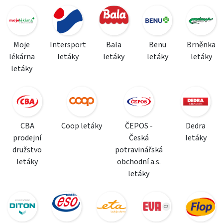
Moje
Intersport
Bala
Benu
Brněnka
lékárna
letáky
letáky
letáky
letáky
letáky
CBA
Coop letáky
ČEPOS -
Dedra
prodejní
Česká
letáky
družstvo
potravinářská
letáky
obchodní a.s.
letáky