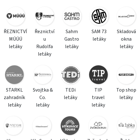
ŘEZNICTVÍ
Řeznictví
Sahm
SAM 73
Skladová
MÚÚÚ
u
Gastro
letáky
okna
letáky
Rudolfa
letáky
letáky
letáky
STARKL
Svojtka &
TEDi
TIP
Top shop
zahradník
Co.
letáky
travel
letáky
letáky
letáky
letáky