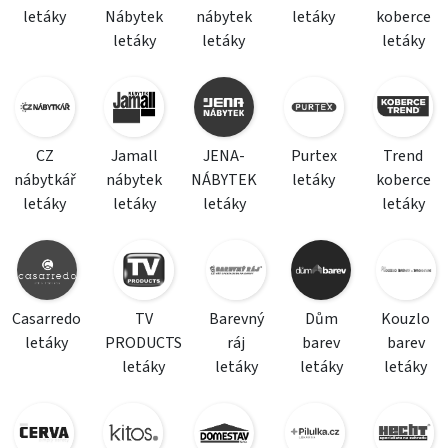
letáky
Nábytek
nábytek
letáky
koberce
letáky
letáky
letáky
CZ
Jamall
JENA-
Purtex
Trend
nábytkář
nábytek
NÁBYTEK
letáky
koberce
letáky
letáky
letáky
letáky
Casarredo
TV
Barevný
Dům
Kouzlo
letáky
PRODUCTS
ráj
barev
barev
letáky
letáky
letáky
letáky