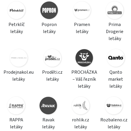
Petrklíč
Popron
Pramen
Prima
letáky
letáky
letáky
Drogerie
letáky
Prodejnakol.eu
Proděti.cz
PROCHÁZKA
Qanto
letáky
letáky
– Váš řezník
market
letáky
letáky
RAPPA
Ravak
rohlik.cz
Rozbaleno.cz
letáky
letáky
letáky
letáky