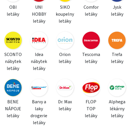
OBI
UNI
SIKO
Comfor
Jysk
letáky
HOBBY
koupelny
letáky
letáky
letáky
letáky
SCONTO
Idea
Orion
Tescoma
Trefa
nábytek
nábytek
letáky
letáky
letáky
letáky
letáky
BENE
Barvy a
Dr. Max
FLOP
Alphega
NÁPOJE
laky
letáky
TOP
lékárny
letáky
drogerie
letáky
letáky
letáky