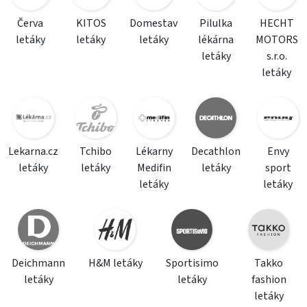
Červa
KITOS
Domestav
Pilulka
HECHT
letáky
letáky
letáky
lékárna
MOTORS
letáky
s.r.o.
letáky
Lekarna.cz
Tchibo
Lékarny
Decathlon
Envy
letáky
letáky
Medifin
letáky
sport
letáky
letáky
Deichmann
H&M letáky
Sportisimo
Takko
letáky
letáky
fashion
letáky