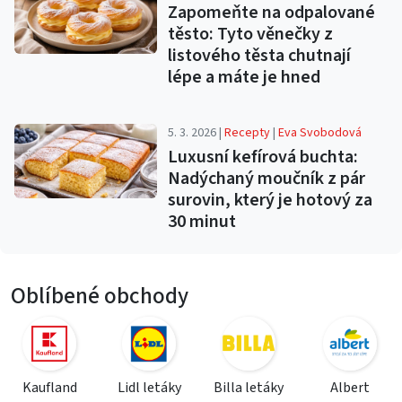
Zapomeňte na odpalované
těsto: Tyto věnečky z
listového těsta chutnají
lépe a máte je hned
5. 3. 2026 |
Recepty
|
Eva Svobodová
Luxusní kefírová buchta:
Nadýchaný moučník z pár
surovin, který je hotový za
30 minut
Oblíbené obchody
Kaufland
Lidl letáky
Billa letáky
Albert