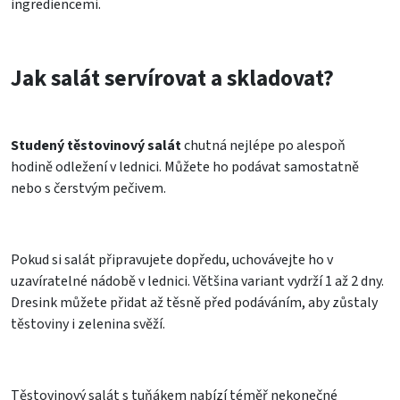
ingrediencemi.
Jak salát servírovat a skladovat?
Studený těstovinový salát
chutná nejlépe po alespoň
hodině odležení v lednici. Můžete ho podávat samostatně
nebo s čerstvým pečivem.
Pokud si salát připravujete dopředu, uchovávejte ho v
uzavíratelné nádobě v lednici. Většina variant vydrží 1 až 2 dny.
Dresink můžete přidat až těsně před podáváním, aby zůstaly
těstoviny i zelenina svěží.
Těstovinový salát s tuňákem nabízí téměř nekonečné