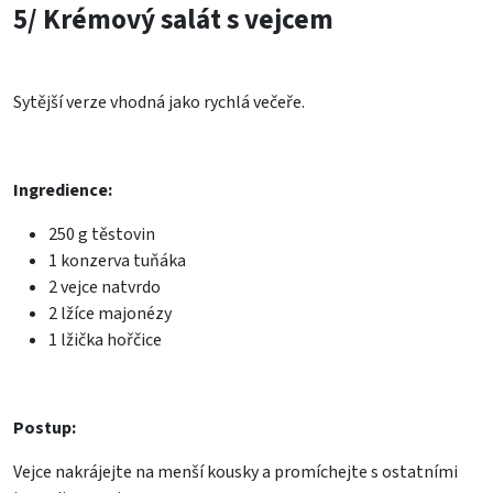
5/ Krémový salát s vejcem
Sytější verze vhodná jako rychlá večeře.
Ingredience:
250 g těstovin
1 konzerva tuňáka
2 vejce natvrdo
2 lžíce majonézy
1 lžička hořčice
Postup:
Vejce nakrájejte na menší kousky a promíchejte s ostatními