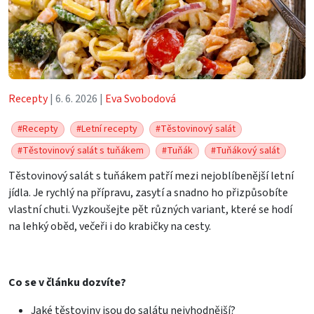
Recepty
| 6. 6. 2026 |
Eva Svobodová
#Recepty
#Letní recepty
#Těstovinový salát
#Těstovinový salát s tuňákem
#Tuňák
#Tuňákový salát
Těstovinový salát s tuňákem patří mezi nejoblíbenější letní
jídla. Je rychlý na přípravu, zasytí a snadno ho přizpůsobíte
vlastní chuti. Vyzkoušejte pět různých variant, které se hodí
na lehký oběd, večeři i do krabičky na cesty.
Co se v článku dozvíte?
Jaké těstoviny jsou do salátu nejvhodnější?