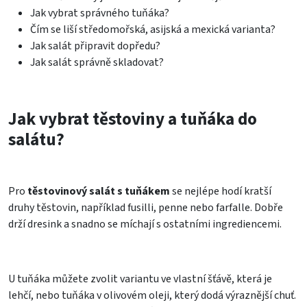
Jak vybrat správného tuňáka?
Čím se liší středomořská, asijská a mexická varianta?
Jak salát připravit dopředu?
Jak salát správně skladovat?
Jak vybrat těstoviny a tuňáka do
salátu?
Pro
těstovinový salát s tuňákem
se nejlépe hodí kratší
druhy těstovin, například fusilli, penne nebo farfalle. Dobře
drží dresink a snadno se míchají s ostatními ingrediencemi.
U tuňáka můžete zvolit variantu ve vlastní šťávě, která je
lehčí, nebo tuňáka v olivovém oleji, který dodá výraznější chuť.