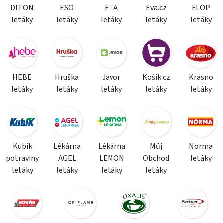
DITON
ESO
ETA
Eva.cz
FLOP
letáky
letáky
letáky
letáky
letáky
HEBE
Hruška
Javor
Košík.cz
Krásno
letáky
letáky
letáky
letáky
letáky
Kubík
Lékárna
Lékárna
Můj
Norma
potraviny
AGEL
LEMON
Obchod
letáky
letáky
letáky
letáky
letáky