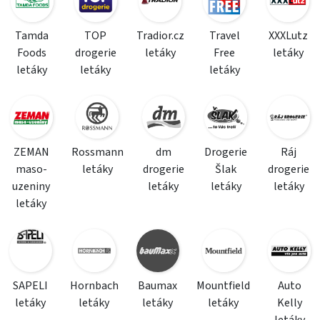
Tamda
TOP
Tradior.cz
Travel
XXXLutz
Foods
drogerie
letáky
Free
letáky
letáky
letáky
letáky
ZEMAN
Rossmann
dm
Drogerie
Ráj
maso-
letáky
drogerie
Šlak
drogerie
uzeniny
letáky
letáky
letáky
letáky
SAPELI
Hornbach
Baumax
Mountfield
Auto
letáky
letáky
letáky
letáky
Kelly
letáky