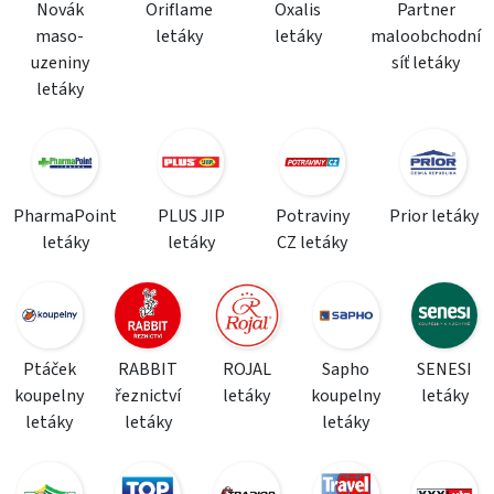
Novák
Oriflame
Oxalis
Partner
maso-
letáky
letáky
maloobchodní
uzeniny
síť letáky
letáky
PharmaPoint
PLUS JIP
Potraviny
Prior letáky
letáky
letáky
CZ letáky
Ptáček
RABBIT
ROJAL
Sapho
SENESI
koupelny
řeznictví
letáky
koupelny
letáky
letáky
letáky
letáky