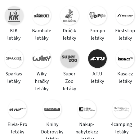
KIK
Bambule
Dráčik
Pompo
Firststop
letáky
letáky
letáky
letáky
letáky
Sparkys
Wiky
Super
A.T.U
Kasa.cz
letáky
hračky
Zoo
letáky
letáky
letáky
letáky
Elvia-Pro
Knihy
Nakup-
4camping
letáky
Dobrovský
nabytek.cz
letáky