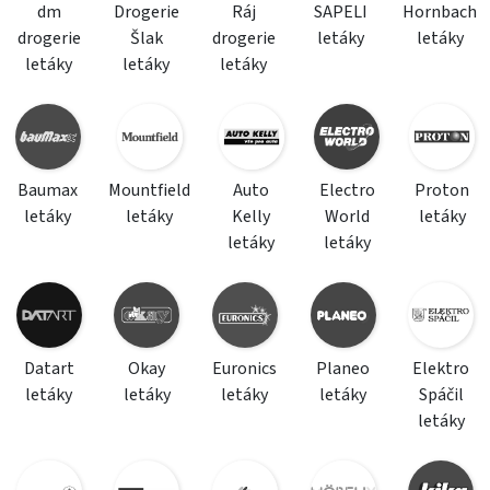
dm
Drogerie
Ráj
SAPELI
Hornbach
drogerie
Šlak
drogerie
letáky
letáky
letáky
letáky
letáky
Baumax
Mountfield
Auto
Electro
Proton
letáky
letáky
Kelly
World
letáky
letáky
letáky
Datart
Okay
Euronics
Planeo
Elektro
letáky
letáky
letáky
letáky
Spáčil
letáky