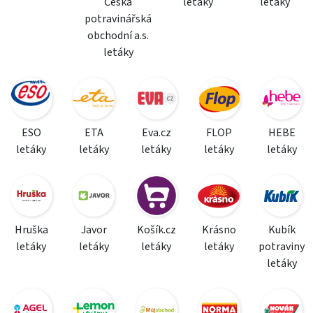
Česká
letáky
letáky
potravinářská
obchodní a.s.
letáky
ESO
ETA
Eva.cz
FLOP
HEBE
letáky
letáky
letáky
letáky
letáky
Hruška
Javor
Košík.cz
Krásno
Kubík
letáky
letáky
letáky
letáky
potraviny
letáky