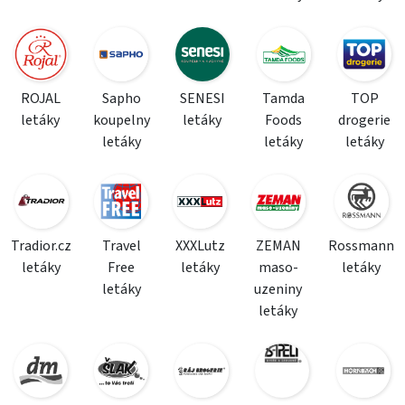
ROJAL
Sapho
SENESI
Tamda
TOP
letáky
koupelny
letáky
Foods
drogerie
letáky
letáky
letáky
Tradior.cz
Travel
XXXLutz
ZEMAN
Rossmann
letáky
Free
letáky
maso-
letáky
letáky
uzeniny
letáky