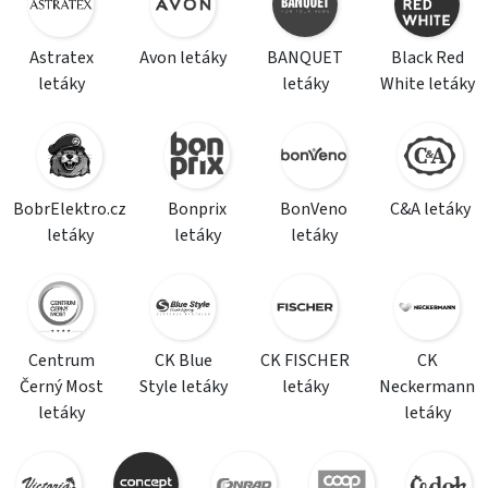
Astratex
Avon letáky
BANQUET
Black Red
letáky
letáky
White letáky
BobrElektro.cz
Bonprix
BonVeno
C&A letáky
letáky
letáky
letáky
Centrum
CK Blue
CK FISCHER
CK
Černý Most
Style letáky
letáky
Neckermann
letáky
letáky