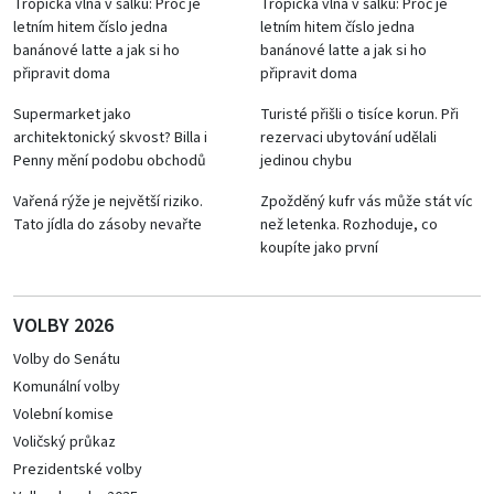
Tropická vlna v šálku: Proč je
Tropická vlna v šálku: Proč je
letním hitem číslo jedna
letním hitem číslo jedna
banánové latte a jak si ho
banánové latte a jak si ho
připravit doma
připravit doma
Supermarket jako
Turisté přišli o tisíce korun. Při
architektonický skvost? Billa i
rezervaci ubytování udělali
Penny mění podobu obchodů
jedinou chybu
Vařená rýže je největší riziko.
Zpožděný kufr vás může stát víc
Tato jídla do zásoby nevařte
než letenka. Rozhoduje, co
koupíte jako první
VOLBY 2026
Volby do Senátu
Komunální volby
Volební komise
Voličský průkaz
Prezidentské volby