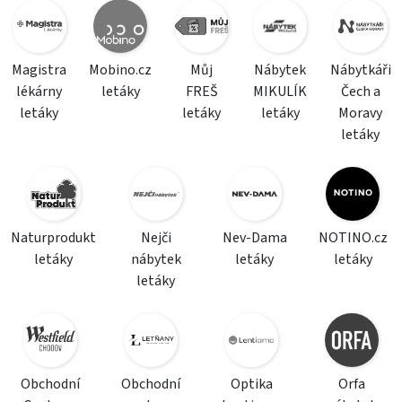
Magistra
Mobino.cz
Můj
Nábytek
Nábytkáři
lékárny
letáky
FREŠ
MIKULÍK
Čech a
letáky
letáky
letáky
Moravy
letáky
Naturprodukt
Nejči
Nev-Dama
NOTINO.cz
letáky
nábytek
letáky
letáky
letáky
Obchodní
Obchodní
Optika
Orfa