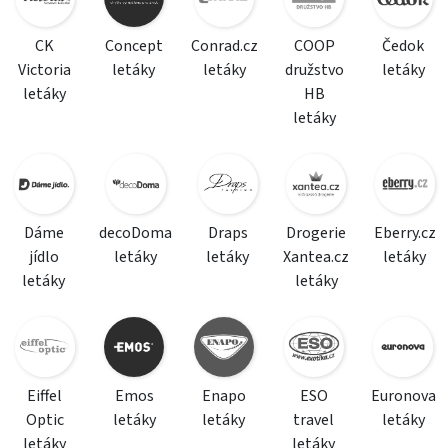
CK
Concept
Conrad.cz
COOP
Čedok
Victoria
letáky
letáky
družstvo
letáky
letáky
HB
letáky
Dáme
decoDoma
Draps
Drogerie
Eberry.cz
jídlo
letáky
letáky
Xantea.cz
letáky
letáky
letáky
Eiffel
Emos
Enapo
ESO
Euronova
Optic
letáky
letáky
travel
letáky
letáky
letáky