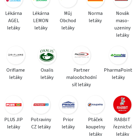
Lékárna
Lékárna
Můj
Norma
Novák
AGEL
LEMON
Obchod
letáky
maso-
letáky
letáky
letáky
uzeniny
letáky
Oriflame
Oxalis
Partner
PharmaPoint
letáky
letáky
maloobchodní
letáky
síť letáky
PLUS JIP
Potraviny
Prior
Ptáček
RABBIT
letáky
CZ letáky
letáky
koupelny
řeznictví
letáky
letáky