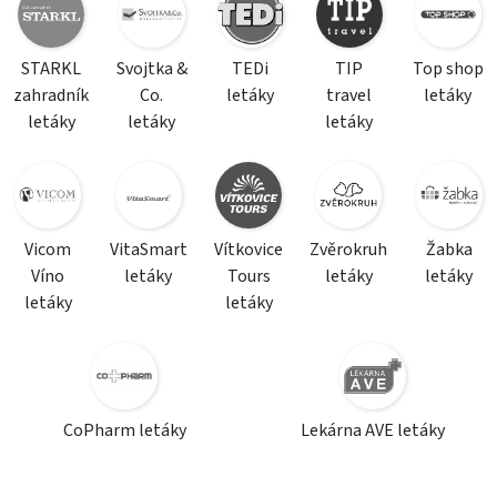
STARKL
Svojtka &
TEDi
TIP
Top shop
zahradník
Co.
letáky
travel
letáky
letáky
letáky
letáky
Vicom
VitaSmart
Vítkovice
Zvěrokruh
Žabka
Víno
letáky
Tours
letáky
letáky
letáky
letáky
CoPharm letáky
Lekárna AVE letáky