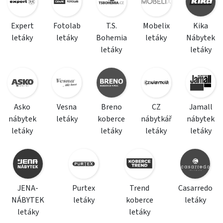
Expert
Fotolab
T.S.
Mobelix
Kika
letáky
letáky
Bohemia
letáky
Nábytek
letáky
letáky
Asko
Vesna
Breno
CZ
Jamall
nábytek
letáky
koberce
nábytkář
nábytek
letáky
letáky
letáky
letáky
JENA-
Purtex
Trend
Casarredo
NÁBYTEK
letáky
koberce
letáky
letáky
letáky