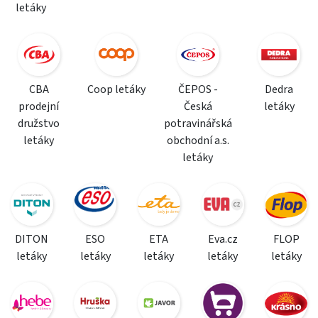
letáky
CBA
Coop letáky
ČEPOS -
Dedra
prodejní
Česká
letáky
družstvo
potravinářská
letáky
obchodní a.s.
letáky
DITON
ESO
ETA
Eva.cz
FLOP
letáky
letáky
letáky
letáky
letáky