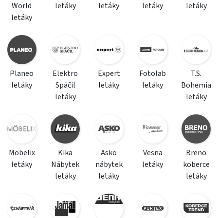
World
letáky
letáky
letáky
letáky
letáky
Planeo
Elektro
Expert
Fotolab
T.S.
letáky
Spáčil
letáky
letáky
Bohemia
letáky
letáky
Mobelix
Kika
Asko
Vesna
Breno
letáky
Nábytek
nábytek
letáky
koberce
letáky
letáky
letáky