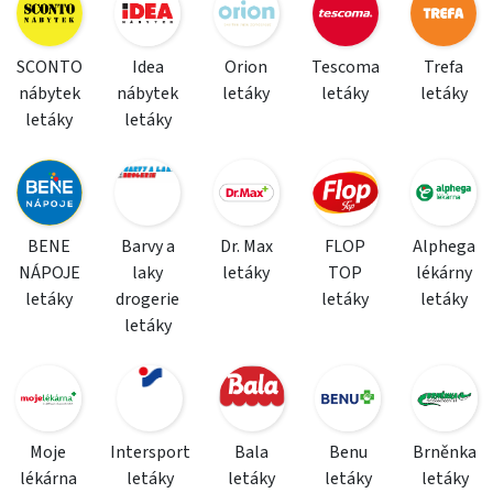
SCONTO
Idea
Orion
Tescoma
Trefa
nábytek
nábytek
letáky
letáky
letáky
letáky
letáky
BENE
Barvy a
Dr. Max
FLOP
Alphega
NÁPOJE
laky
letáky
TOP
lékárny
letáky
drogerie
letáky
letáky
letáky
Moje
Intersport
Bala
Benu
Brněnka
lékárna
letáky
letáky
letáky
letáky