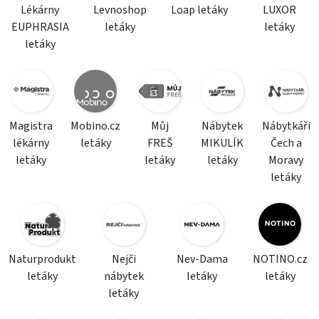
Lékárny
Levnoshop
Loap letáky
LUXOR
EUPHRASIA
letáky
letáky
letáky
Magistra
Mobino.cz
Můj
Nábytek
Nábytkáři
lékárny
letáky
FREŠ
MIKULÍK
Čech a
letáky
letáky
letáky
Moravy
letáky
Naturprodukt
Nejči
Nev-Dama
NOTINO.cz
letáky
nábytek
letáky
letáky
letáky