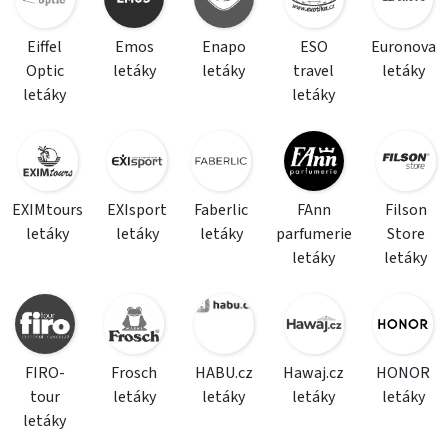
Eiffel
Emos
Enapo
ESO
Euronova
Optic
letáky
letáky
travel
letáky
letáky
letáky
EXIMtours
EXIsport
Faberlic
FAnn
Filson
letáky
letáky
letáky
parfumerie
Store
letáky
letáky
FIRO-
Frosch
HABU.cz
Hawaj.cz
HONOR
tour
letáky
letáky
letáky
letáky
letáky