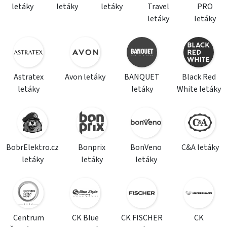
letáky
letáky
letáky
Travel
PRO
letáky
letáky
Astratex
Avon letáky
BANQUET
Black Red
letáky
letáky
White letáky
BobrElektro.cz
Bonprix
BonVeno
C&A letáky
letáky
letáky
letáky
Centrum
CK Blue
CK FISCHER
CK