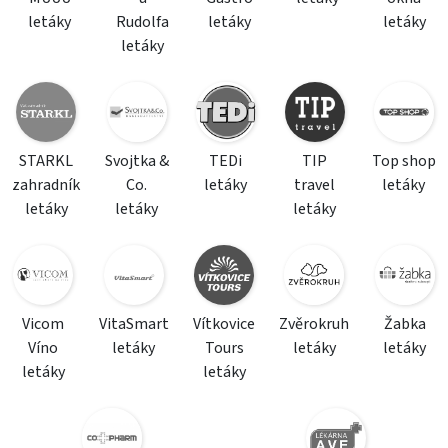
letáky
Rudolfa
letáky
letáky
letáky
STARKL
Svojtka &
TEDi
TIP
Top shop
zahradník
Co.
letáky
travel
letáky
letáky
letáky
letáky
Vicom
VitaSmart
Vítkovice
Zvěrokruh
Žabka
Víno
letáky
Tours
letáky
letáky
letáky
letáky