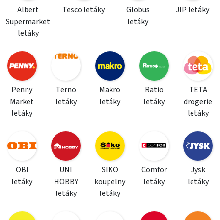
Albert
Tesco letáky
Globus
JIP letáky
Supermarket
letáky
letáky
Penny
Terno
Makro
Ratio
TETA
Market
letáky
letáky
letáky
drogerie
letáky
letáky
OBI
UNI
SIKO
Comfor
Jysk
letáky
HOBBY
koupelny
letáky
letáky
letáky
letáky