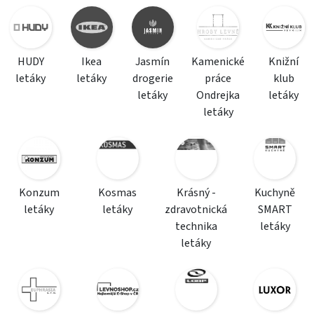
HUDY
Ikea
Jasmín
Kamenické
Knižní
letáky
letáky
drogerie
práce
klub
letáky
Ondrejka
letáky
letáky
Konzum
Kosmas
Krásný -
Kuchyně
letáky
letáky
zdravotnická
SMART
technika
letáky
letáky