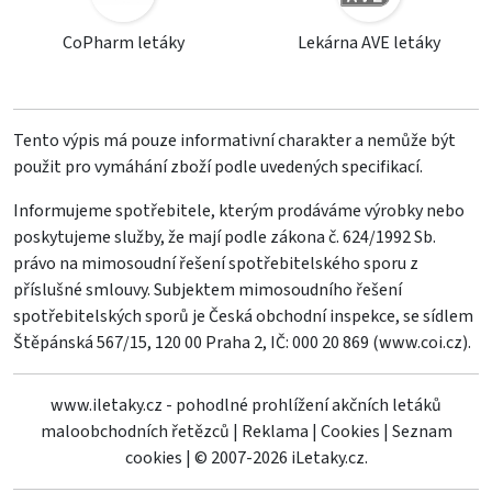
CoPharm letáky
Lekárna AVE letáky
Tento výpis má pouze informativní charakter a nemůže být
použit pro vymáhání zboží podle uvedených specifikací.
Informujeme spotřebitele, kterým prodáváme výrobky nebo
poskytujeme služby, že mají podle zákona č. 624/1992 Sb.
právo na mimosoudní řešení spotřebitelského sporu z
příslušné smlouvy. Subjektem mimosoudního řešení
spotřebitelských sporů je Česká obchodní inspekce, se sídlem
Štěpánská 567/15, 120 00 Praha 2, IČ: 000 20 869 (
www.coi.cz
).
www.iletaky.cz - pohodlné prohlížení akčních letáků
maloobchodních řetězců
|
Reklama
|
Cookies
|
Seznam
cookies
|
© 2007-2026 iLetaky.cz.