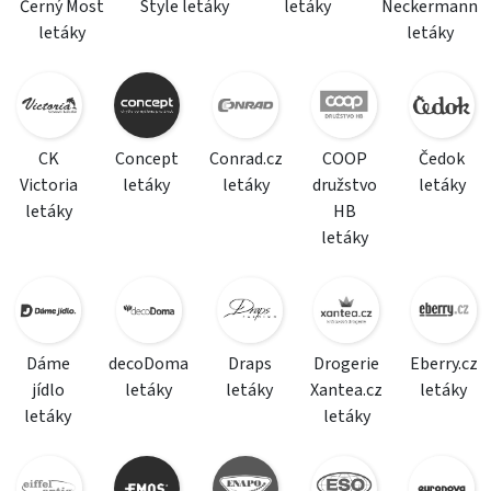
Černý Most
Style letáky
letáky
Neckermann
letáky
letáky
CK
Concept
Conrad.cz
COOP
Čedok
Victoria
letáky
letáky
družstvo
letáky
letáky
HB
letáky
Dáme
decoDoma
Draps
Drogerie
Eberry.cz
jídlo
letáky
letáky
Xantea.cz
letáky
letáky
letáky