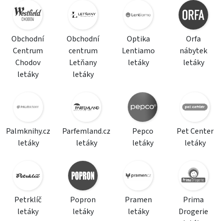
Obchodní
Obchodní
Optika
Orfa
Centrum
centrum
Lentiamo
nábytek
Chodov
Letňany
letáky
letáky
letáky
letáky
Palmknihy.cz
Parfemland.cz
Pepco
Pet Center
letáky
letáky
letáky
letáky
Petrklíč
Popron
Pramen
Prima
letáky
letáky
letáky
Drogerie