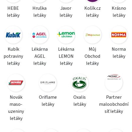
HEBE
Hruška
Javor
Košík.cz
Krásno
letáky
letáky
letáky
letáky
letáky
Kubík
Lékárna
Lékárna
Můj
Norma
potraviny
AGEL
LEMON
Obchod
letáky
letáky
letáky
letáky
letáky
Novák
Oriflame
Oxalis
Partner
maso-
letáky
letáky
maloobchodní
uzeniny
síť letáky
letáky