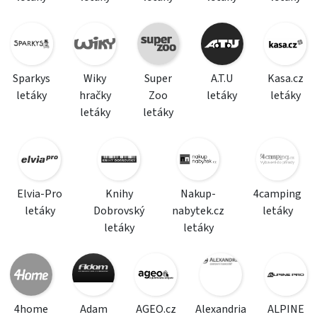
Sparkys
Wiky
Super
A.T.U
Kasa.cz
letáky
hračky
Zoo
letáky
letáky
letáky
letáky
Elvia-Pro
Knihy
Nakup-
4camping
letáky
Dobrovský
nabytek.cz
letáky
letáky
letáky
4home
Adam
AGEO.cz
Alexandria
ALPINE