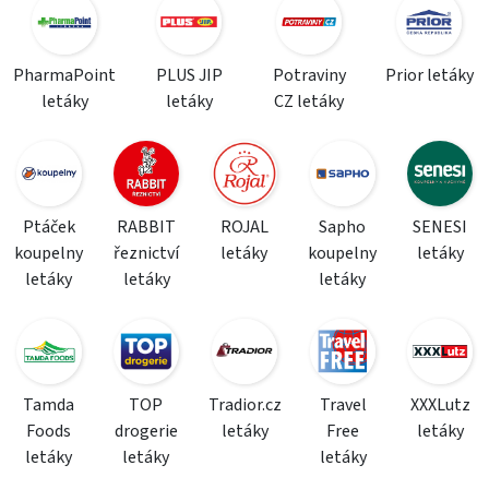
PharmaPoint
PLUS JIP
Potraviny
Prior letáky
letáky
letáky
CZ letáky
Ptáček
RABBIT
ROJAL
Sapho
SENESI
koupelny
řeznictví
letáky
koupelny
letáky
letáky
letáky
letáky
Tamda
TOP
Tradior.cz
Travel
XXXLutz
Foods
drogerie
letáky
Free
letáky
letáky
letáky
letáky