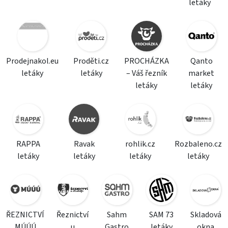
letáky
Prodejnakol.eu
Proděti.cz
PROCHÁZKA
Qanto
letáky
letáky
– Váš řezník
market
letáky
letáky
RAPPA
Ravak
rohlik.cz
Rozbaleno.cz
letáky
letáky
letáky
letáky
ŘEZNICTVÍ
Řeznictví
Sahm
SAM 73
Skladová
MÚÚÚ
u
Gastro
letáky
okna