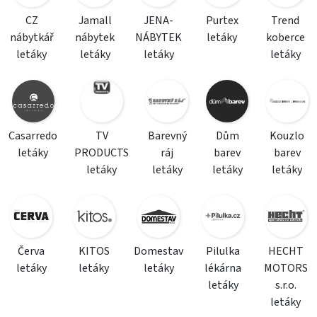
CZ
Jamall
JENA-
Purtex
Trend
nábytkář
nábytek
NÁBYTEK
letáky
koberce
letáky
letáky
letáky
letáky
Casarredo
TV
Barevný
Dům
Kouzlo
letáky
PRODUCTS
ráj
barev
barev
letáky
letáky
letáky
letáky
Červa
KITOS
Domestav
Pilulka
HECHT
letáky
letáky
letáky
lékárna
MOTORS
letáky
s.r.o.
letáky