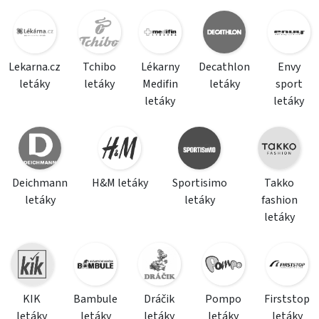
Lekarna.cz
Tchibo
Lékarny
Decathlon
Envy
letáky
letáky
Medifin
letáky
sport
letáky
letáky
Deichmann
H&M letáky
Sportisimo
Takko
letáky
letáky
fashion
letáky
KIK
Bambule
Dráčik
Pompo
Firststop
letáky
letáky
letáky
letáky
letáky