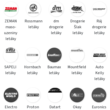
ZEMAN
Rossmann
dm
Drogerie
Ráj
maso-
letáky
drogerie
Šlak
drogerie
uzeniny
letáky
letáky
letáky
letáky
SAPELI
Hornbach
Baumax
Mountfield
Auto
letáky
letáky
letáky
letáky
Kelly
letáky
Electro
Proton
Datart
Okay
Euronics