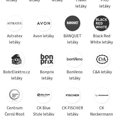
letáky
letáky
letáky
Travel
PRO
letáky
letáky
Astratex
Avon letáky
BANQUET
Black Red
letáky
letáky
White letáky
BobrElektro.cz
Bonprix
BonVeno
C&A letáky
letáky
letáky
letáky
Centrum
CK Blue
CK FISCHER
CK
Černý Most
Style letáky
letáky
Neckermann