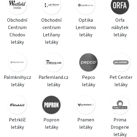
Obchodní
Obchodní
Optika
Orfa
Centrum
centrum
Lentiamo
nábytek
Chodov
Letňany
letáky
letáky
letáky
letáky
Palmknihy.cz
Parfemland.cz
Pepco
Pet Center
letáky
letáky
letáky
letáky
Petrklíč
Popron
Pramen
Prima
letáky
letáky
letáky
Drogerie
letáky