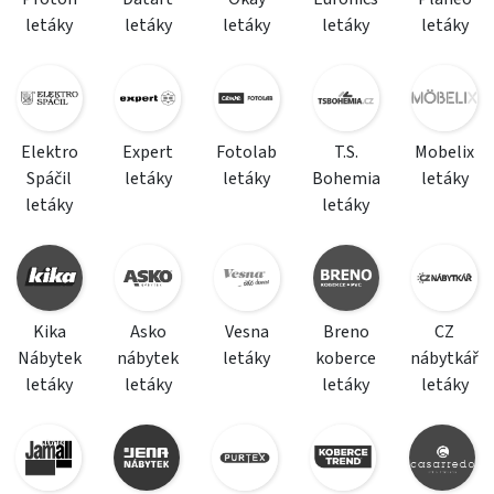
letáky
letáky
letáky
letáky
letáky
Elektro
Expert
Fotolab
T.S.
Mobelix
Spáčil
letáky
letáky
Bohemia
letáky
letáky
letáky
Kika
Asko
Vesna
Breno
CZ
Nábytek
nábytek
letáky
koberce
nábytkář
letáky
letáky
letáky
letáky