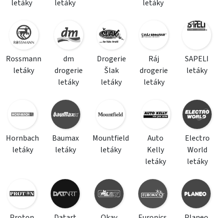
letáky
letáky
letáky
Rossmann
dm
Drogerie
Ráj
SAPELI
letáky
drogerie
Šlak
drogerie
letáky
letáky
letáky
letáky
Hornbach
Baumax
Mountfield
Auto
Electro
letáky
letáky
letáky
Kelly
World
letáky
letáky
Proton
Datart
Okay
Euronics
Planeo