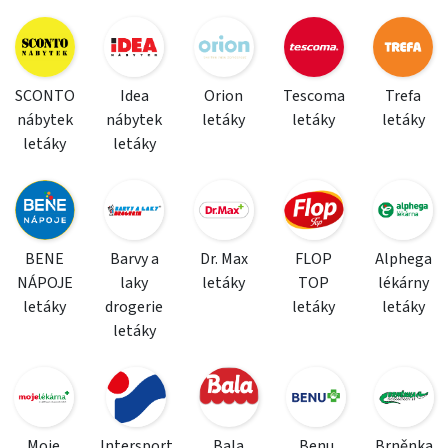
SCONTO
Idea
Orion
Tescoma
Trefa
nábytek
nábytek
letáky
letáky
letáky
letáky
letáky
BENE
Barvy a
Dr. Max
FLOP
Alphega
NÁPOJE
laky
letáky
TOP
lékárny
letáky
drogerie
letáky
letáky
letáky
Moje
Intersport
Bala
Benu
Brněnka