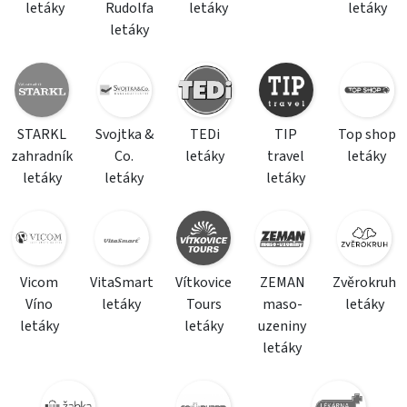
letáky
Rudolfa
letáky
letáky
letáky
STARKL
Svojtka &
TEDi
TIP
Top shop
zahradník
Co.
letáky
travel
letáky
letáky
letáky
letáky
Vicom
VitaSmart
Vítkovice
ZEMAN
Zvěrokruh
Víno
letáky
Tours
maso-
letáky
letáky
letáky
uzeniny
letáky