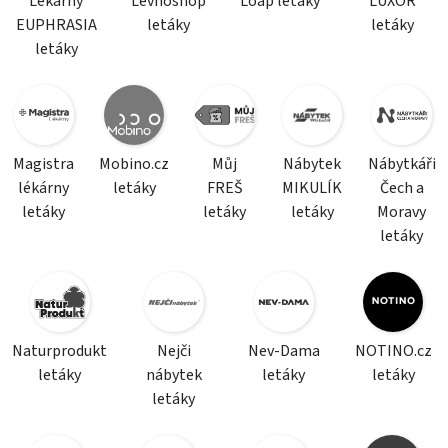
Lékárny
Levnoshop
Loap letáky
LUXOR
EUPHRASIA
letáky
letáky
letáky
Magistra
Mobino.cz
Můj
Nábytek
Nábytkáři
lékárny
letáky
FREŠ
MIKULÍK
Čech a
letáky
letáky
letáky
Moravy
letáky
Naturprodukt
Nejči
Nev-Dama
NOTINO.cz
letáky
nábytek
letáky
letáky
letáky