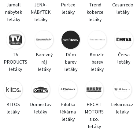
Jamall
JENA-
Purtex
Trend
Casarredo
nábytek
NÁBYTEK
letáky
koberce
letáky
letáky
letáky
letáky
TV
Barevný
Dům
Kouzlo
Červa
PRODUCTS
ráj
barev
barev
letáky
letáky
letáky
letáky
letáky
KITOS
Domestav
Pilulka
HECHT
Lekarna.cz
letáky
letáky
lékárna
MOTORS
letáky
letáky
s.r.o.
letáky