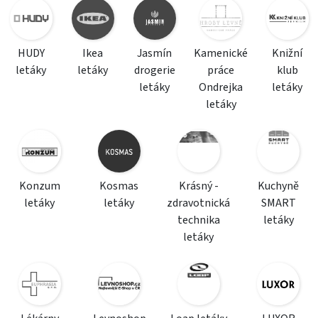
HUDY
Ikea
Jasmín
Kamenické
Knižní
letáky
letáky
drogerie
práce
klub
letáky
Ondrejka
letáky
letáky
Konzum
Kosmas
Krásný -
Kuchyně
letáky
letáky
zdravotnická
SMART
technika
letáky
letáky