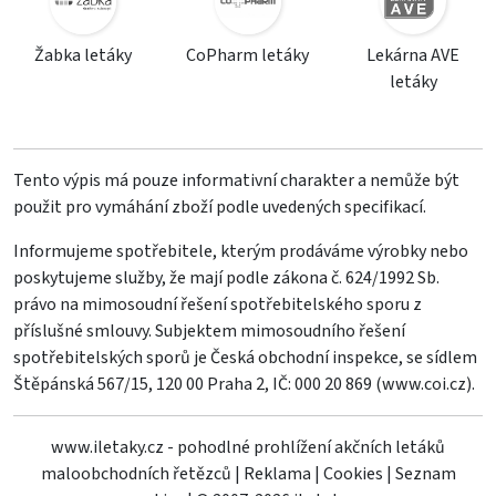
Žabka letáky
CoPharm letáky
Lekárna AVE
letáky
Tento výpis má pouze informativní charakter a nemůže být
použit pro vymáhání zboží podle uvedených specifikací.
Informujeme spotřebitele, kterým prodáváme výrobky nebo
poskytujeme služby, že mají podle zákona č. 624/1992 Sb.
právo na mimosoudní řešení spotřebitelského sporu z
příslušné smlouvy. Subjektem mimosoudního řešení
spotřebitelských sporů je Česká obchodní inspekce, se sídlem
Štěpánská 567/15, 120 00 Praha 2, IČ: 000 20 869 (
www.coi.cz
).
www.iletaky.cz - pohodlné prohlížení akčních letáků
maloobchodních řetězců
|
Reklama
|
Cookies
|
Seznam