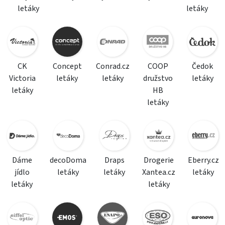
letáky
letáky
CK
Concept
Conrad.cz
COOP
Čedok
Victoria
letáky
letáky
družstvo
letáky
letáky
HB
letáky
Dáme
decoDoma
Draps
Drogerie
Eberry.cz
jídlo
letáky
letáky
Xantea.cz
letáky
letáky
letáky