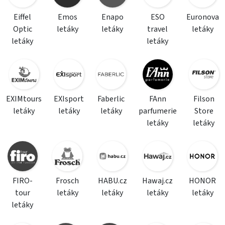
Eiffel
Emos
Enapo
ESO
Euronova
Optic
letáky
letáky
travel
letáky
letáky
letáky
EXIMtours
EXIsport
Faberlic
FAnn
Filson
letáky
letáky
letáky
parfumerie
Store
letáky
letáky
FIRO-
Frosch
HABU.cz
Hawaj.cz
HONOR
tour
letáky
letáky
letáky
letáky
letáky