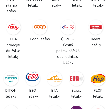
lékárna
letáky
letáky
letáky
letáky
letáky
CBA
Coop letáky
ČEPOS -
Dedra
prodejní
Česká
letáky
družstvo
potravinářská
letáky
obchodní a.s.
letáky
DITON
ESO
ETA
Eva.cz
FLOP
letáky
letáky
letáky
letáky
letáky