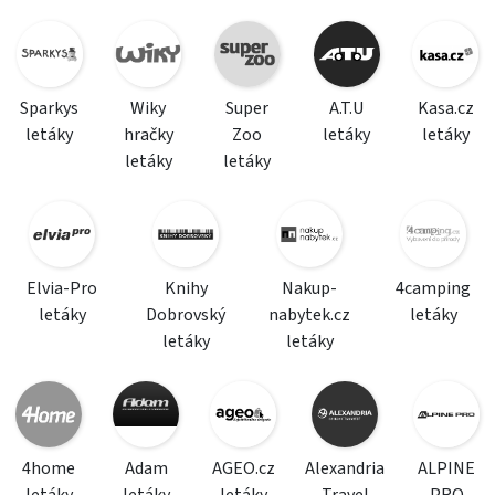
Sparkys
Wiky
Super
A.T.U
Kasa.cz
letáky
hračky
Zoo
letáky
letáky
letáky
letáky
Elvia-Pro
Knihy
Nakup-
4camping
letáky
Dobrovský
nabytek.cz
letáky
letáky
letáky
4home
Adam
AGEO.cz
Alexandria
ALPINE