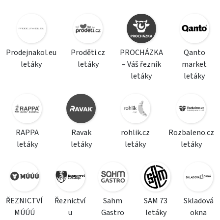
Prodejnakol.eu
Proděti.cz
PROCHÁZKA
Qanto
letáky
letáky
– Váš řezník
market
letáky
letáky
RAPPA
Ravak
rohlik.cz
Rozbaleno.cz
letáky
letáky
letáky
letáky
ŘEZNICTVÍ
Řeznictví
Sahm
SAM 73
Skladová
MÚÚÚ
u
Gastro
letáky
okna