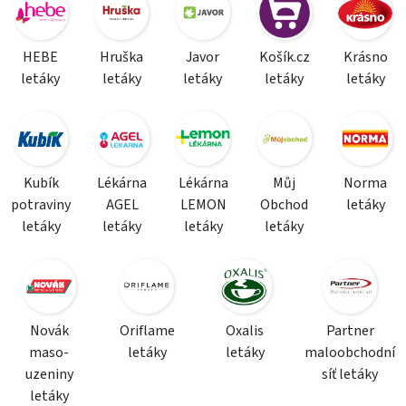
HEBE
Hruška
Javor
Košík.cz
Krásno
letáky
letáky
letáky
letáky
letáky
Kubík
Lékárna
Lékárna
Můj
Norma
potraviny
AGEL
LEMON
Obchod
letáky
letáky
letáky
letáky
letáky
Novák
Oriflame
Oxalis
Partner
maso-
letáky
letáky
maloobchodní
uzeniny
síť letáky
letáky