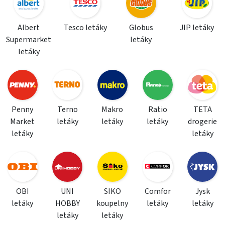
Albert
Tesco letáky
Globus
JIP letáky
Supermarket
letáky
letáky
Penny
Terno
Makro
Ratio
TETA
Market
letáky
letáky
letáky
drogerie
letáky
letáky
OBI
UNI
SIKO
Comfor
Jysk
letáky
HOBBY
koupelny
letáky
letáky
letáky
letáky