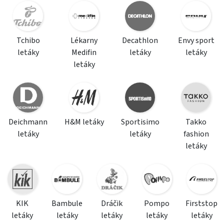
Tchibo
Lékarny
Decathlon
Envy sport
letáky
Medifin
letáky
letáky
letáky
Deichmann
H&M letáky
Sportisimo
Takko
letáky
letáky
fashion
letáky
KIK
Bambule
Dráčik
Pompo
Firststop
letáky
letáky
letáky
letáky
letáky