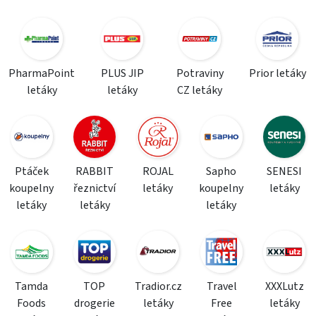
PharmaPoint
PLUS JIP
Potraviny
Prior letáky
letáky
letáky
CZ letáky
Ptáček
RABBIT
ROJAL
Sapho
SENESI
koupelny
řeznictví
letáky
koupelny
letáky
letáky
letáky
letáky
Tamda
TOP
Tradior.cz
Travel
XXXLutz
Foods
drogerie
letáky
Free
letáky