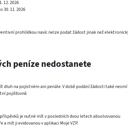
1. 12. 2026
do 30. 11. 2026
ntivní prohlídkou navíc nelze podat žádost jinak než elektronicky
ých peníze nedostanete
t dluh na pojistném ani penále. V době podání žádosti také nesmí
tní pojišťovně.
h příspěvků je nutné mít v posledních dvou letech absolvovanou
e a mít ji evidovanou v aplikaci Moje VZP.