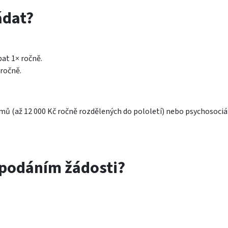
ádat?
pat 1× ročně.
 ročně.
amů (až 12 000 Kč ročně rozdělených do pololetí) nebo psychosociá
d podáním žádosti?