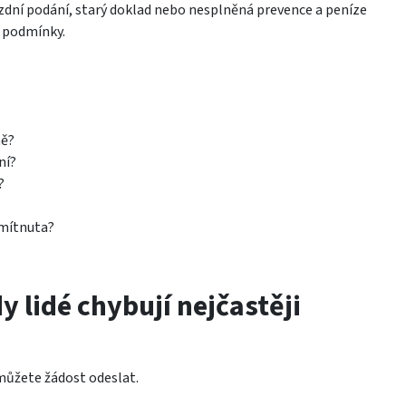
 pozdní podání, starý doklad nebo nesplněná prevence a peníze
i podmínky.
ně?
ní?
?
amítnuta?
 lidé chybují nejčastěji
můžete žádost odeslat.