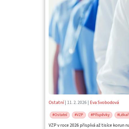
Ostatní
| 11. 2. 2026 |
Eva Svobodová
#Ostatní
#VZP
#Příspěvky
#Lékař
VZP v roce 2026 přispívá až tisíce korun