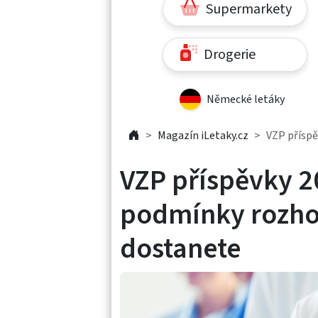
Supermarkety
Drogerie
Německé letáky
Magazín iLetaky.cz
VZP příspě
VZP příspěvky 2
podmínky rozhodu
dostanete