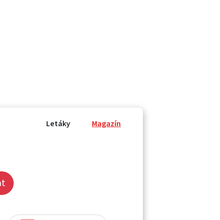
Letáky
Magazín
at