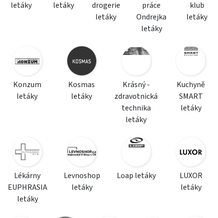
letáky
letáky
drogerie
práce
klub
letáky
Ondrejka
letáky
letáky
Konzum
Kosmas
Krásný -
Kuchyně
letáky
letáky
zdravotnická
SMART
technika
letáky
letáky
Lékárny
Levnoshop
Loap letáky
LUXOR
EUPHRASIA
letáky
letáky
letáky