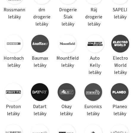
Rossmann
dm
Drogerie
Ráj
SAPELI
letáky
drogerie
Šlak
drogerie
letáky
letáky
letáky
letáky
Hornbach
Baumax
Mountfield
Auto
Electro
letáky
letáky
letáky
Kelly
World
letáky
letáky
Proton
Datart
Okay
Euronics
Planeo
letáky
letáky
letáky
letáky
letáky