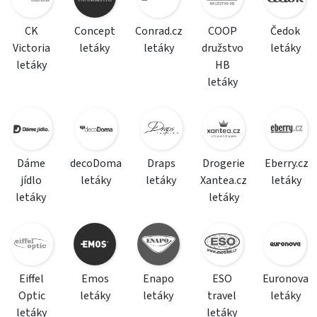
CK
Concept
Conrad.cz
COOP
Čedok
Victoria
letáky
letáky
družstvo
letáky
letáky
HB
letáky
Dáme
decoDoma
Draps
Drogerie
Eberry.cz
jídlo
letáky
letáky
Xantea.cz
letáky
letáky
letáky
Eiffel
Emos
Enapo
ESO
Euronova
Optic
letáky
letáky
travel
letáky
letáky
letáky