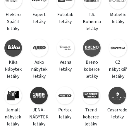
Elektro
Expert
Fotolab
T.S.
Mobelix
Spáčil
letáky
letáky
Bohemia
letáky
letáky
letáky
Kika
Asko
Vesna
Breno
CZ
Nábytek
nábytek
letáky
koberce
nábytkář
letáky
letáky
letáky
letáky
Jamall
JENA-
Purtex
Trend
Casarredo
nábytek
NÁBYTEK
letáky
koberce
letáky
letáky
letáky
letáky