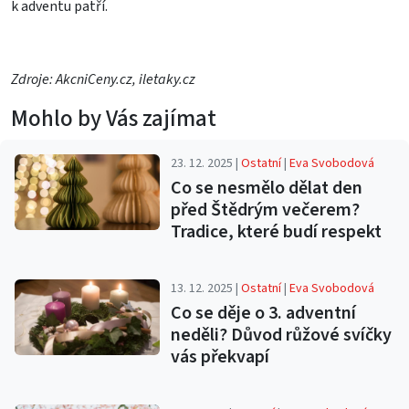
k adventu patří.
Zdroje: AkcniCeny.cz, iletaky.cz
Mohlo by Vás zajímat
23. 12. 2025 |
Ostatní
|
Eva Svobodová
Co se nesmělo dělat den
před Štědrým večerem?
Tradice, které budí respekt
13. 12. 2025 |
Ostatní
|
Eva Svobodová
Co se děje o 3. adventní
neděli? Důvod růžové svíčky
vás překvapí