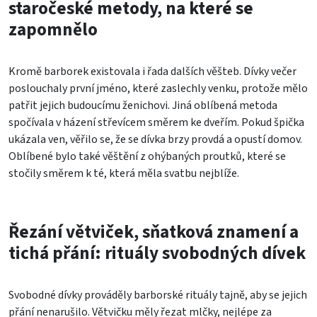
staročeské metody, na které se
zapomnělo
Kromě barborek existovala i řada dalších věšteb. Dívky večer
poslouchaly první jméno, které zaslechly venku, protože mělo
patřit jejich budoucímu ženichovi. Jiná oblíbená metoda
spočívala v házení střevícem směrem ke dveřím. Pokud špička
ukázala ven, věřilo se, že se dívka brzy provdá a opustí domov.
Oblíbené bylo také věštění z ohýbaných proutků, které se
stočily směrem k té, která měla svatbu nejblíže.
Řezání větviček, sňatková znamení a
tichá přání: rituály svobodných dívek
Svobodné dívky prováděly barborské rituály tajně, aby se jejich
přání nenarušilo. Větvičku měly řezat mlčky, nejlépe za