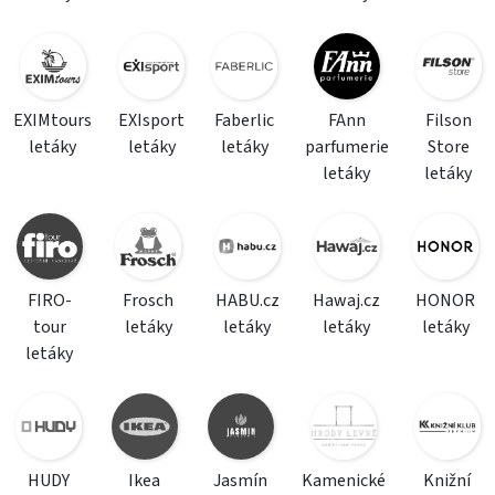
EXIMtours
EXIsport
Faberlic
FAnn
Filson
letáky
letáky
letáky
parfumerie
Store
letáky
letáky
FIRO-
Frosch
HABU.cz
Hawaj.cz
HONOR
tour
letáky
letáky
letáky
letáky
letáky
HUDY
Ikea
Jasmín
Kamenické
Knižní