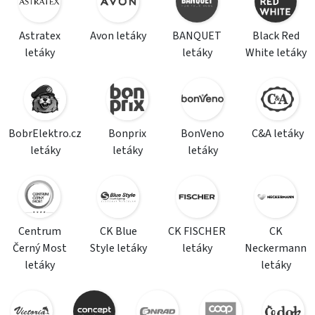
Astratex
Avon letáky
BANQUET
Black Red
letáky
letáky
White letáky
BobrElektro.cz
Bonprix
BonVeno
C&A letáky
letáky
letáky
letáky
Centrum
CK Blue
CK FISCHER
CK
Černý Most
Style letáky
letáky
Neckermann
letáky
letáky