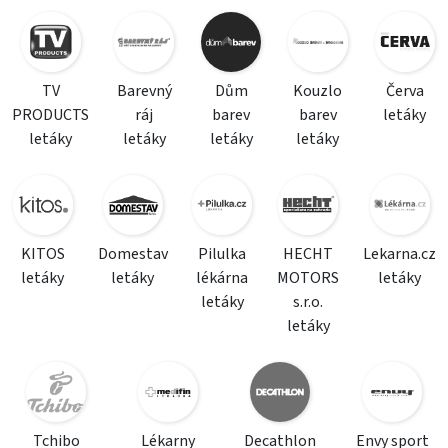
TV
Barevný
Dům
Kouzlo
Červa
PRODUCTS
ráj
barev
barev
letáky
letáky
letáky
letáky
letáky
KITOS
Domestav
Pilulka
HECHT
Lekarna.cz
letáky
letáky
lékárna
MOTORS
letáky
letáky
s.r.o.
letáky
Tchibo
Lékarny
Decathlon
Envy sport