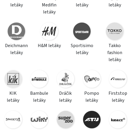
letáky
Medifin
letáky
letáky
letáky
Deichmann
H&M letáky
Sportisimo
Takko
letáky
letáky
fashion
letáky
KIK
Bambule
Dráčik
Pompo
Firststop
letáky
letáky
letáky
letáky
letáky