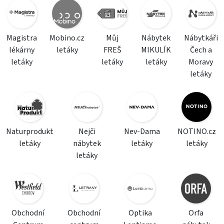
Magistra
Mobino.cz
Můj
Nábytek
Nábytkáři
lékárny
letáky
FREŠ
MIKULÍK
Čech a
letáky
letáky
letáky
Moravy
letáky
Naturprodukt
Nejči
Nev-Dama
NOTINO.cz
letáky
nábytek
letáky
letáky
letáky
Obchodní
Obchodní
Optika
Orfa