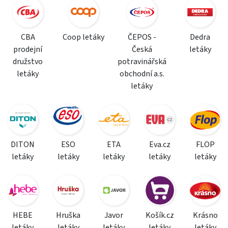
CBA
Coop letáky
ČEPOS -
Dedra
prodejní
Česká
letáky
družstvo
potravinářská
letáky
obchodní a.s.
letáky
DITON
ESO
ETA
Eva.cz
FLOP
letáky
letáky
letáky
letáky
letáky
HEBE
Hruška
Javor
Košík.cz
Krásno
letáky
letáky
letáky
letáky
letáky