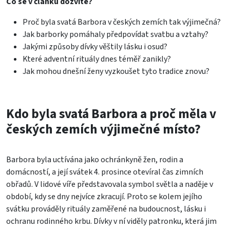
Co se v článku dozvíte?
Proč byla svatá Barbora v českých zemích tak výjimečná?
Jak barborky pomáhaly předpovídat svatbu a vztahy?
Jakými způsoby dívky věštily lásku i osud?
Které adventní rituály dnes téměř zanikly?
Jak mohou dnešní ženy vyzkoušet tyto tradice znovu?
Kdo byla svatá Barbora a proč měla v
českých zemích výjimečné místo?
Barbora byla uctívána jako ochránkyně žen, rodin a
domácností, a její svátek 4. prosince otevíral čas zimních
obřadů. V lidové víře představovala symbol světla a naděje v
období, kdy se dny nejvíce zkracují. Proto se kolem jejího
svátku prováděly rituály zaměřené na budoucnost, lásku i
ochranu rodinného krbu. Dívky v ní viděly patronku, která jim