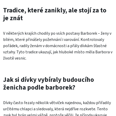
Tradice, které zanikly, ale stojí za to
je znát
V některých krajích chodily po vsích postavy Barborek – ženy v
bílém, které přinášely požehnání i varování. Kontrolovaly
pořádek, radily ženám v domácnosti a přály dívkám šťastné
vztahy. Tyto tradice ukazují, jak hluboké místo měla Barbora v
životě vesnic.
Jak si dívky vybíraly budoucího
ženicha podle barborek?
Dívky často řezaly několik větviček najednou, každou přiřadily
určitému chlapci a sledovaly, která nejdříve rozkvete. Tento
zvyk byl brán velmi vážně, protože věřili, že příroda ukazuje