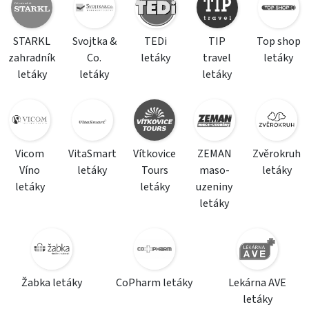
STARKL
Svojtka &
TEDi
TIP
Top shop
zahradník
Co.
letáky
travel
letáky
letáky
letáky
letáky
Vicom
VitaSmart
Vítkovice
ZEMAN
Zvěrokruh
Víno
letáky
Tours
maso-
letáky
letáky
letáky
uzeniny
letáky
Žabka letáky
CoPharm letáky
Lekárna AVE
letáky