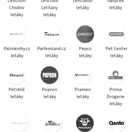
Centrum
centrum
Lentiamo
nábytek
Chodov
Letňany
letáky
letáky
letáky
letáky
Palmknihy.cz
Parfemland.cz
Pepco
Pet Center
letáky
letáky
letáky
letáky
Petrklíč
Popron
Pramen
Prima
letáky
letáky
letáky
Drogerie
letáky