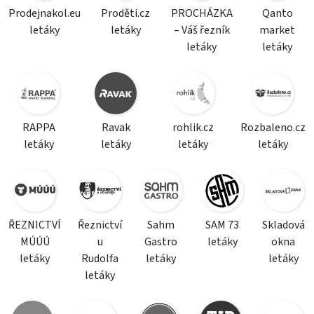
Prodejnakol.eu
Proděti.cz
PROCHÁZKA
Qanto
letáky
letáky
– Váš řezník
market
letáky
letáky
RAPPA
Ravak
rohlik.cz
Rozbaleno.cz
letáky
letáky
letáky
letáky
ŘEZNICTVÍ
Řeznictví
Sahm
SAM 73
Skladová
MÚÚÚ
u
Gastro
letáky
okna
letáky
Rudolfa
letáky
letáky
letáky