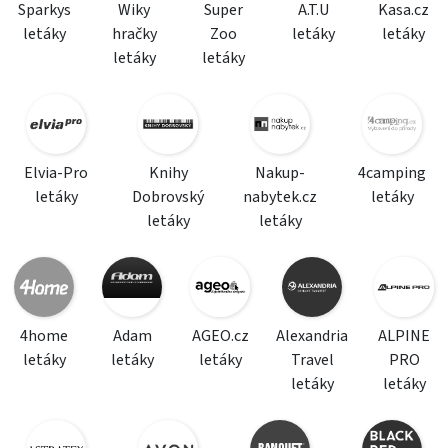
Sparkys
Wiky
Super
A.T.U
Kasa.cz
letáky
hračky
Zoo
letáky
letáky
letáky
letáky
Elvia-Pro
Knihy
Nakup-
4camping
letáky
Dobrovský
nabytek.cz
letáky
letáky
letáky
4home
Adam
AGEO.cz
Alexandria
ALPINE
letáky
letáky
letáky
Travel
PRO
letáky
letáky