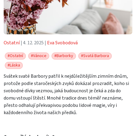
Ostatní
| 4. 12. 2025 |
Eva Svobodová
#Ostatní
#Vánoce
#Barborky
#Svatá Barbora
#Láska
Svátek svaté Barbory patřil k nejdůležitějším zimním dnům,
protože podle staročeských zvyků dokázal prozradit, koho si
svobodné dívky vezmou, jaká budoucnost je čeká a zda do
domu vstoupí štěstí. Mnohé tradice dnes téměř neznáme,
přesto odhalují překvapivou podobu lidové magie, víry i
každodenního života našich předků.