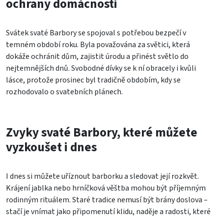
ochrany domácnosti
Svátek svaté Barbory se spojoval s potřebou bezpečí v
temném období roku. Byla považována za světici, která
dokáže ochránit dům, zajistit úrodu a přinést světlo do
nejtemnějších dnů. Svobodné dívky se k ní obracely i kvůli
lásce, protože prosinec byl tradičně obdobím, kdy se
rozhodovalo o svatebních plánech.
Zvyky svaté Barbory, které můžete
vyzkoušet i dnes
I dnes si můžete uříznout barborku a sledovat její rozkvět.
Krájení jablka nebo hrníčková věštba mohou být příjemným
rodinným rituálem. Staré tradice nemusí být brány doslova –
stačí je vnímat jako připomenutí klidu, naděje a radosti, které