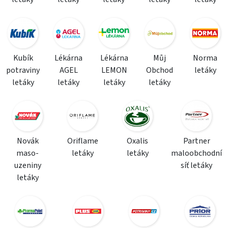
Kubík
Lékárna
Lékárna
Můj
Norma
potraviny
AGEL
LEMON
Obchod
letáky
letáky
letáky
letáky
letáky
Novák
Oriflame
Oxalis
Partner
maso-
letáky
letáky
maloobchodní
uzeniny
síť letáky
letáky