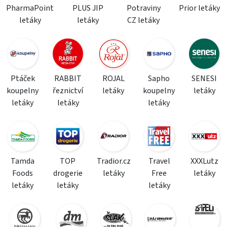
PharmaPoint
PLUS JIP
Potraviny
Prior letáky
letáky
letáky
CZ letáky
Ptáček
RABBIT
ROJAL
Sapho
SENESI
koupelny
řeznictví
letáky
koupelny
letáky
letáky
letáky
letáky
Tamda
TOP
Tradior.cz
Travel
XXXLutz
Foods
drogerie
letáky
Free
letáky
letáky
letáky
letáky