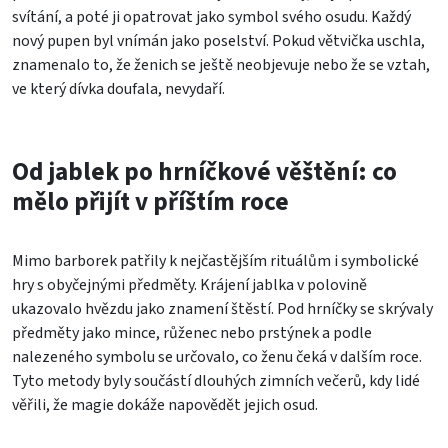
svítání, a poté ji opatrovat jako symbol svého osudu. Každý
nový pupen byl vnímán jako poselství. Pokud větvička uschla,
znamenalo to, že ženich se ještě neobjevuje nebo že se vztah,
ve který dívka doufala, nevydaří.
Od jablek po hrníčkové věštění: co
mělo přijít v příštím roce
Mimo barborek patřily k nejčastějším rituálům i symbolické
hry s obyčejnými předměty. Krájení jablka v polovině
ukazovalo hvězdu jako znamení štěstí. Pod hrníčky se skrývaly
předměty jako mince, růženec nebo prstýnek a podle
nalezeného symbolu se určovalo, co ženu čeká v dalším roce.
Tyto metody byly součástí dlouhých zimních večerů, kdy lidé
věřili, že magie dokáže napovědět jejich osud.