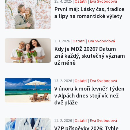
25. 4. 2025 |
Ostatní
|
Eva Svobodová
První máj: Lásky čas, tradice
a tipy na romantické výlety
1. 3. 2026 |
Ostatní
|
Eva Svobodová
Kdy je MDŽ 2026? Datum
zná každý, skutečný význam
už méně
13. 2. 2026 |
Ostatní
|
Eva Svobodová
V únoru k moři levně? Týden
v Alpách dnes stojí víc než
dvě pláže
11. 2. 2026 |
Ostatní
|
Eva Svobodová
VZP příspěvky 2026: Tyhle