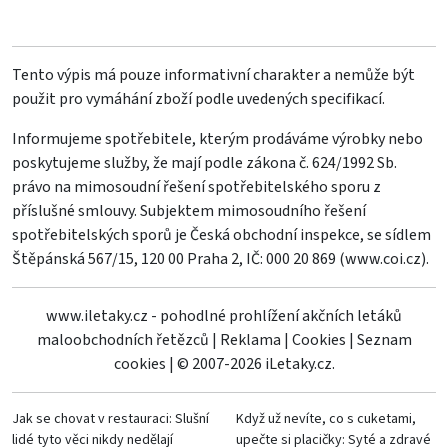
Tento výpis má pouze informativní charakter a nemůže být
použit pro vymáhání zboží podle uvedených specifikací.
Informujeme spotřebitele, kterým prodáváme výrobky nebo
poskytujeme služby, že mají podle zákona č. 624/1992 Sb.
právo na mimosoudní řešení spotřebitelského sporu z
příslušné smlouvy. Subjektem mimosoudního řešení
spotřebitelských sporů je Česká obchodní inspekce, se sídlem
Štěpánská 567/15, 120 00 Praha 2, IČ: 000 20 869 (
www.coi.cz
).
www.iletaky.cz - pohodlné prohlížení akčních letáků
maloobchodních řetězců
|
Reklama
|
Cookies
|
Seznam
cookies
|
© 2007-2026 iLetaky.cz.
Jak se chovat v restauraci: Slušní
Když už nevíte, co s cuketami,
lidé tyto věci nikdy nedělají
upečte si placičky: Syté a zdravé