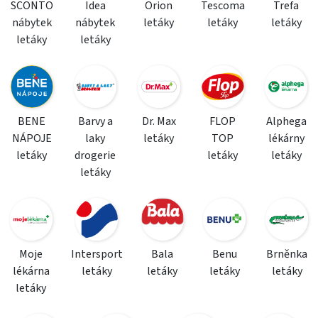
SCONTO
Idea
Orion
Tescoma
Trefa
nábytek
nábytek
letáky
letáky
letáky
letáky
letáky
BENE
Barvy a
Dr. Max
FLOP
Alphega
NÁPOJE
laky
letáky
TOP
lékárny
letáky
drogerie
letáky
letáky
letáky
Moje
Intersport
Bala
Benu
Brněnka
lékárna
letáky
letáky
letáky
letáky
letáky