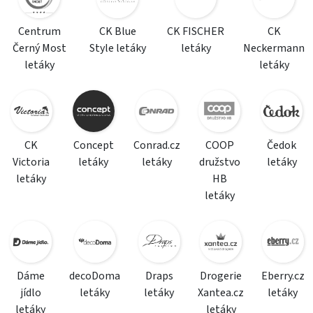
Centrum
CK Blue
CK FISCHER
CK
Černý Most
Style letáky
letáky
Neckermann
letáky
letáky
CK
Concept
Conrad.cz
COOP
Čedok
Victoria
letáky
letáky
družstvo
letáky
letáky
HB
letáky
Dáme
decoDoma
Draps
Drogerie
Eberry.cz
jídlo
letáky
letáky
Xantea.cz
letáky
letáky
letáky