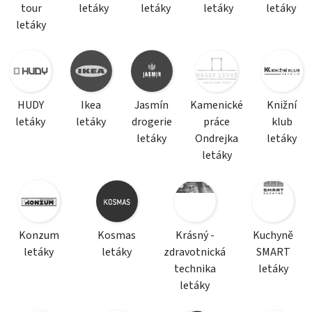
tour
letáky
letáky
letáky
letáky
letáky
HUDY
Ikea
Jasmín
Kamenické
Knižní
letáky
letáky
drogerie
práce
klub
letáky
Ondrejka
letáky
letáky
Konzum
Kosmas
Krásný -
Kuchyně
letáky
letáky
zdravotnická
SMART
technika
letáky
letáky