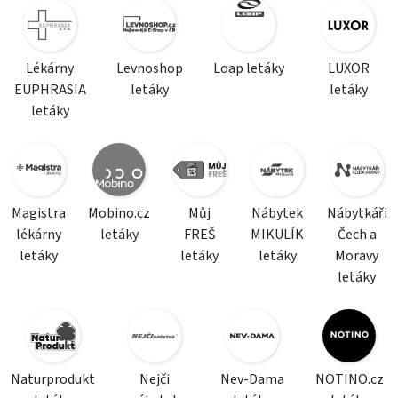
Lékárny
Levnoshop
Loap letáky
LUXOR
EUPHRASIA
letáky
letáky
letáky
Magistra
Mobino.cz
Můj
Nábytek
Nábytkáři
lékárny
letáky
FREŠ
MIKULÍK
Čech a
letáky
letáky
letáky
Moravy
letáky
Naturprodukt
Nejči
Nev-Dama
NOTINO.cz