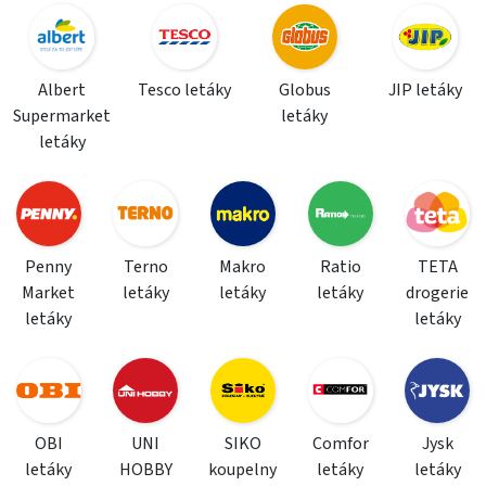
Albert
Tesco letáky
Globus
JIP letáky
Supermarket
letáky
letáky
Penny
Terno
Makro
Ratio
TETA
Market
letáky
letáky
letáky
drogerie
letáky
letáky
OBI
UNI
SIKO
Comfor
Jysk
letáky
HOBBY
koupelny
letáky
letáky