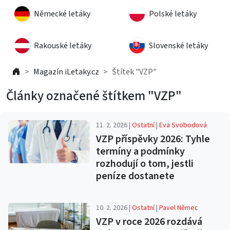
Německé letáky
Polské letáky
Rakouské letáky
Slovenské letáky
Magazín iLetaky.cz
Štítek "VZP"
Články označené štítkem "VZP"
11. 2. 2026 |
Ostatní
|
Eva Svobodová
VZP příspěvky 2026: Tyhle
termíny a podmínky
rozhodují o tom, jestli
peníze dostanete
10. 2. 2026 |
Ostatní
|
Pavel Němec
VZP v roce 2026 rozdává