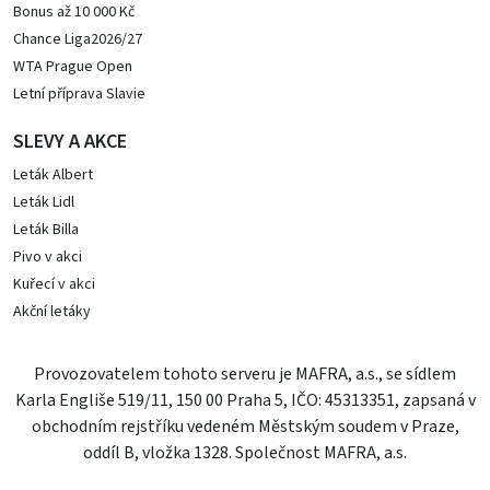
Bonus až 10 000 Kč
Chance Liga2026/27
WTA Prague Open
Letní příprava Slavie
SLEVY A AKCE
Leták Albert
Leták Lidl
Leták Billa
Pivo v akci
Kuřecí v akci
Akční letáky
Provozovatelem tohoto serveru je MAFRA, a.s., se sídlem
Karla Engliše 519/11, 150 00 Praha 5, IČO: 45313351, zapsaná v
obchodním rejstříku vedeném Městským soudem v Praze,
oddíl B, vložka 1328. Společnost MAFRA, a.s.