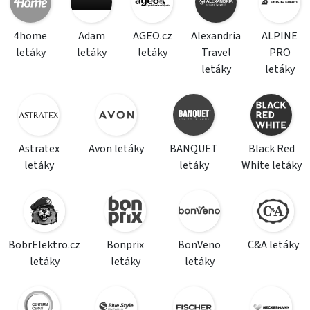
4home
Adam
AGEO.cz
Alexandria
ALPINE
letáky
letáky
letáky
Travel
PRO
letáky
letáky
Astratex
Avon letáky
BANQUET
Black Red
letáky
letáky
White letáky
BobrElektro.cz
Bonprix
BonVeno
C&A letáky
letáky
letáky
letáky