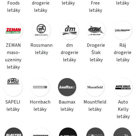
Foods
drogerie
letáky
Free
letáky
letáky
letáky
letáky
ZEMAN
Rossmann
dm
Drogerie
Ráj
maso-
letáky
drogerie
Šlak
drogerie
uzeniny
letáky
letáky
letáky
letáky
SAPELI
Hornbach
Baumax
Mountfield
Auto
letáky
letáky
letáky
letáky
Kelly
letáky