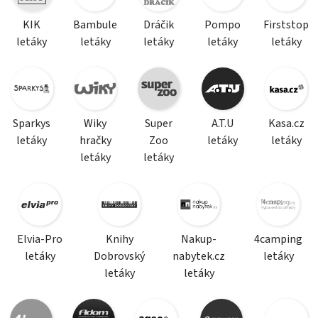
KIK
Bambule
Dráčik
Pompo
Firststop
letáky
letáky
letáky
letáky
letáky
Sparkys
Wiky
Super
A.T.U
Kasa.cz
letáky
hračky
Zoo
letáky
letáky
letáky
letáky
Elvia-Pro
Knihy
Nakup-
4camping
letáky
Dobrovský
nabytek.cz
letáky
letáky
letáky