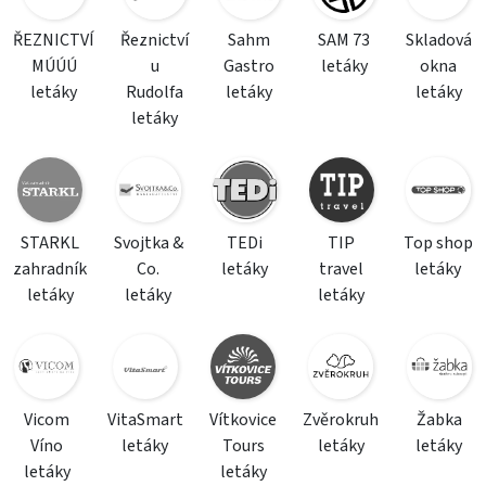
ŘEZNICTVÍ
Řeznictví
Sahm
SAM 73
Skladová
MÚÚÚ
u
Gastro
letáky
okna
letáky
Rudolfa
letáky
letáky
letáky
STARKL
Svojtka &
TEDi
TIP
Top shop
zahradník
Co.
letáky
travel
letáky
letáky
letáky
letáky
Vicom
VitaSmart
Vítkovice
Zvěrokruh
Žabka
Víno
letáky
Tours
letáky
letáky
letáky
letáky