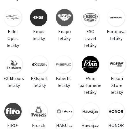
Eiffel
Emos
Enapo
ESO
Euronova
Optic
letáky
letáky
travel
letáky
letáky
letáky
EXIMtours
EXIsport
Faberlic
FAnn
Filson
letáky
letáky
letáky
parfumerie
Store
letáky
letáky
FIRO-
Frosch
HABU.cz
Hawaj.cz
HONOR