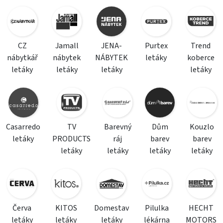
CZ
Jamall
JENA-
Purtex
Trend
nábytkář
nábytek
NÁBYTEK
letáky
koberce
letáky
letáky
letáky
letáky
Casarredo
TV
Barevný
Dům
Kouzlo
letáky
PRODUCTS
ráj
barev
barev
letáky
letáky
letáky
letáky
Červa
KITOS
Domestav
Pilulka
HECHT
letáky
letáky
letáky
lékárna
MOTORS