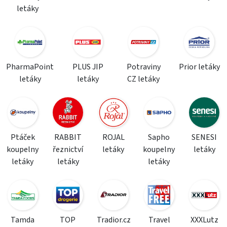
letáky
PharmaPoint
PLUS JIP
Potraviny
Prior letáky
letáky
letáky
CZ letáky
Ptáček
RABBIT
ROJAL
Sapho
SENESI
koupelny
řeznictví
letáky
koupelny
letáky
letáky
letáky
letáky
Tamda
TOP
Tradior.cz
Travel
XXXLutz