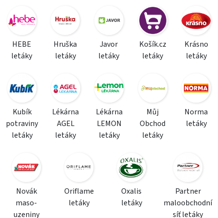
HEBE
Hruška
Javor
Košík.cz
Krásno
letáky
letáky
letáky
letáky
letáky
Kubík
Lékárna
Lékárna
Můj
Norma
potraviny
AGEL
LEMON
Obchod
letáky
letáky
letáky
letáky
letáky
Novák
Oriflame
Oxalis
Partner
maso-
letáky
letáky
maloobchodní
uzeniny
síť letáky