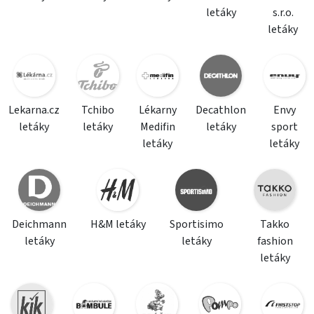
letáky
s.r.o.
letáky
Lekarna.cz
Tchibo
Lékarny
Decathlon
Envy
letáky
letáky
Medifin
letáky
sport
letáky
letáky
Deichmann
H&M letáky
Sportisimo
Takko
letáky
letáky
fashion
letáky