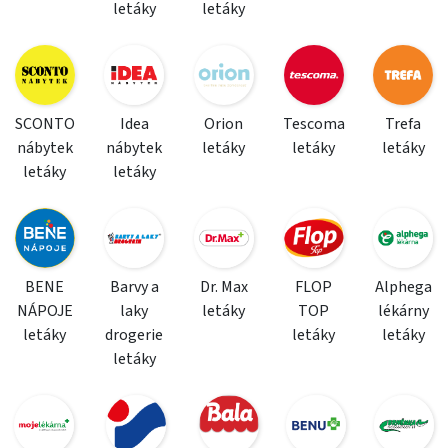
letáky
letáky
SCONTO
Idea
Orion
Tescoma
Trefa
nábytek
nábytek
letáky
letáky
letáky
letáky
letáky
BENE
Barvy a
Dr. Max
FLOP
Alphega
NÁPOJE
laky
letáky
TOP
lékárny
letáky
drogerie
letáky
letáky
letáky