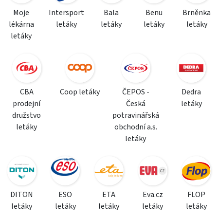
Moje
Intersport
Bala
Benu
Brněnka
lékárna
letáky
letáky
letáky
letáky
letáky
CBA
Coop letáky
ČEPOS -
Dedra
prodejní
Česká
letáky
družstvo
potravinářská
letáky
obchodní a.s.
letáky
DITON
ESO
ETA
Eva.cz
FLOP
letáky
letáky
letáky
letáky
letáky