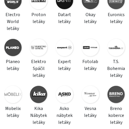
Electro
Proton
Datart
Okay
Euronics
World
letáky
letáky
letáky
letáky
letáky
Planeo
Elektro
Expert
Fotolab
T.S.
letáky
Spáčil
letáky
letáky
Bohemia
letáky
letáky
Mobelix
Kika
Asko
Vesna
Breno
letáky
Nábytek
nábytek
letáky
koberce
letáky
letáky
letáky