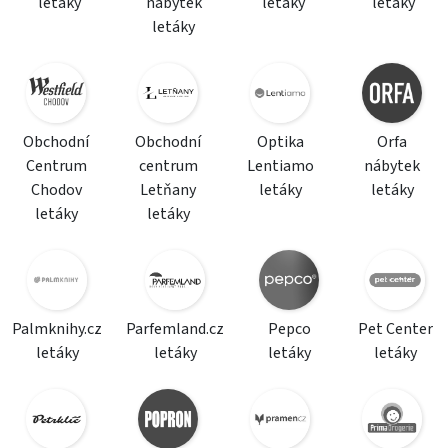
letáky
nábytek
letáky
letáky
letáky
Obchodní
Obchodní
Optika
Orfa
Centrum
centrum
Lentiamo
nábytek
Chodov
Letňany
letáky
letáky
letáky
letáky
Palmknihy.cz
Parfemland.cz
Pepco
Pet Center
letáky
letáky
letáky
letáky