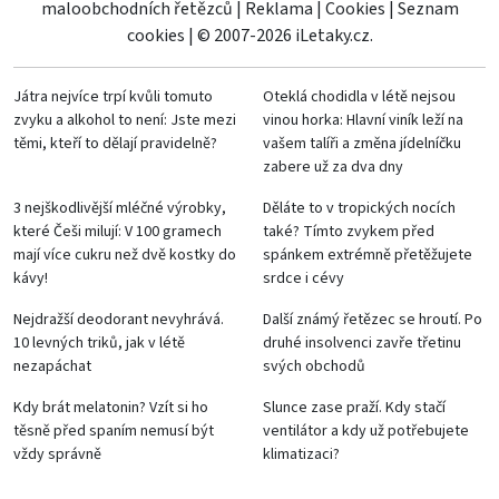
maloobchodních řetězců
|
Reklama
|
Cookies
|
Seznam
cookies
|
© 2007-2026 iLetaky.cz.
Játra nejvíce trpí kvůli tomuto
Oteklá chodidla v létě nejsou
zvyku a alkohol to není: Jste mezi
vinou horka: Hlavní viník leží na
těmi, kteří to dělají pravidelně?
vašem talíři a změna jídelníčku
zabere už za dva dny
3 nejškodlivější mléčné výrobky,
Děláte to v tropických nocích
které Češi milují: V 100 gramech
také? Tímto zvykem před
mají více cukru než dvě kostky do
spánkem extrémně přetěžujete
kávy!
srdce i cévy
Nejdražší deodorant nevyhrává.
Další známý řetězec se hroutí. Po
10 levných triků, jak v létě
druhé insolvenci zavře třetinu
nezapáchat
svých obchodů
Kdy brát melatonin? Vzít si ho
Slunce zase praží. Kdy stačí
těsně před spaním nemusí být
ventilátor a kdy už potřebujete
vždy správně
klimatizaci?