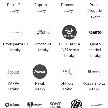
Petrklíč
Popron
Pramen
Prima
letáky
letáky
letáky
Drogerie
letáky
Prodejnakol.eu
Proděti.cz
PROCHÁZKA
Qanto
letáky
letáky
– Váš řezník
market
letáky
letáky
RAPPA
Ravak
rohlik.cz
Rozbaleno.cz
letáky
letáky
letáky
letáky