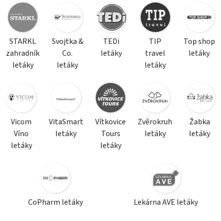
STARKL
Svojtka &
TEDi
TIP
Top shop
zahradník
Co.
letáky
travel
letáky
letáky
letáky
letáky
Vicom
VitaSmart
Vítkovice
Zvěrokruh
Žabka
Víno
letáky
Tours
letáky
letáky
letáky
letáky
CoPharm letáky
Lekárna AVE letáky