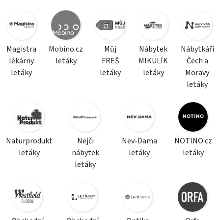
Magistra
Mobino.cz
Můj
Nábytek
Nábytkáři
lékárny
letáky
FREŠ
MIKULÍK
Čech a
letáky
letáky
letáky
Moravy
letáky
Naturprodukt
Nejči
Nev-Dama
NOTINO.cz
letáky
nábytek
letáky
letáky
letáky