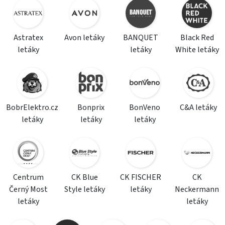
Astratex
Avon letáky
BANQUET
Black Red
letáky
letáky
White letáky
BobrElektro.cz
Bonprix
BonVeno
C&A letáky
letáky
letáky
letáky
Centrum
CK Blue
CK FISCHER
CK
Černý Most
Style letáky
letáky
Neckermann
letáky
letáky