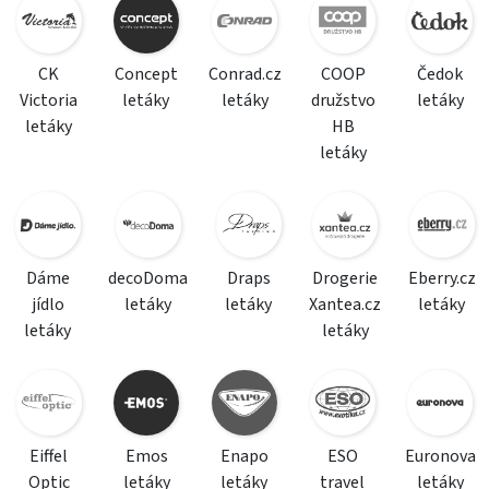
CK
Concept
Conrad.cz
COOP
Čedok
Victoria
letáky
letáky
družstvo
letáky
letáky
HB
letáky
Dáme
decoDoma
Draps
Drogerie
Eberry.cz
jídlo
letáky
letáky
Xantea.cz
letáky
letáky
letáky
Eiffel
Emos
Enapo
ESO
Euronova
Optic
letáky
letáky
travel
letáky