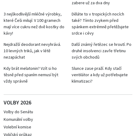
zabere už za dva dny
3 nejškodlivější mléčné výrobky,
Děláte to v tropických nocích
které Češi milují: V 100 gramech
také? Tímto zvykem před
mají více cukru než dvě kostky do
spánkem extrémně přetěžujete
kávy!
srdce i cévy
Nejdražší deodorant nevyhrává.
Další známý řetězec se hroutí. Po
10 levných triků, jak v létě
druhé insolvenci zavře třetinu
nezapáchat
svých obchodů
Kdy brát melatonin? Vzít si ho
Slunce zase praží. Kdy stačí
těsně před spaním nemusí být
ventilátor a kdy už potřebujete
vždy správně
klimatizaci?
VOLBY 2026
Volby do Senátu
Komunální volby
Volební komise
Voličský průkaz