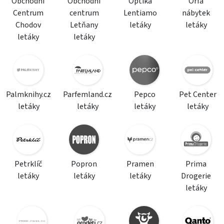
Obchodní
Obchodní
Optika
Orfa
Centrum
centrum
Lentiamo
nábytek
Chodov
Letňany
letáky
letáky
letáky
letáky
Palmknihy.cz
Parfemland.cz
Pepco
Pet Center
letáky
letáky
letáky
letáky
Petrklíč
Popron
Pramen
Prima
letáky
letáky
letáky
Drogerie
letáky