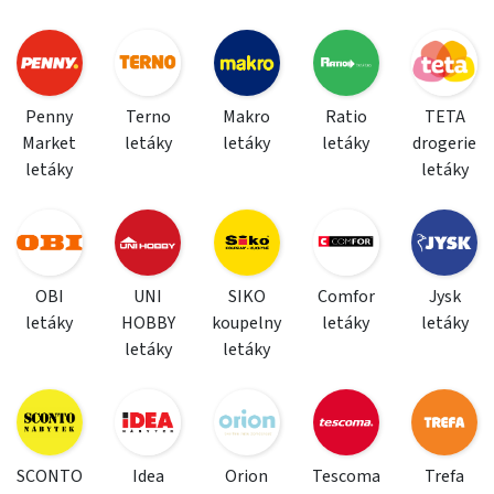
Penny
Terno
Makro
Ratio
TETA
Market
letáky
letáky
letáky
drogerie
letáky
letáky
OBI
UNI
SIKO
Comfor
Jysk
letáky
HOBBY
koupelny
letáky
letáky
letáky
letáky
SCONTO
Idea
Orion
Tescoma
Trefa