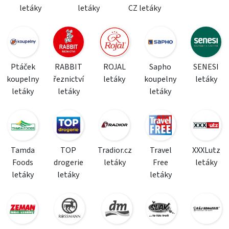
letáky
letáky
CZ letáky
Ptáček
RABBIT
ROJAL
Sapho
SENESI
koupelny
řeznictví
letáky
koupelny
letáky
letáky
letáky
letáky
Tamda
TOP
Tradior.cz
Travel
XXXLutz
Foods
drogerie
letáky
Free
letáky
letáky
letáky
letáky