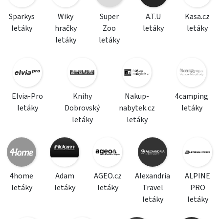
Sparkys
Wiky
Super
A.T.U
Kasa.cz
letáky
hračky
Zoo
letáky
letáky
letáky
letáky
Elvia-Pro
Knihy
Nakup-
4camping
letáky
Dobrovský
nabytek.cz
letáky
letáky
letáky
4home
Adam
AGEO.cz
Alexandria
ALPINE
letáky
letáky
letáky
Travel
PRO
letáky
letáky