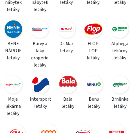
nábytek
nábytek
letáky
letáky
letáky
letáky
letáky
BENE
Barvy a
Dr. Max
FLOP
Alphega
NÁPOJE
laky
letáky
TOP
lékárny
letáky
drogerie
letáky
letáky
letáky
Moje
Intersport
Bala
Benu
Brněnka
lékárna
letáky
letáky
letáky
letáky
letáky