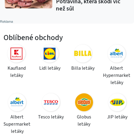
Potravina, která škodí víc
než sůl
Oblíbené obchody
Kaufland
Lidl letáky
Billa letáky
Albert
letáky
Hypermarket
letáky
Albert
Tesco letáky
Globus
JIP letáky
Supermarket
letáky
letáky