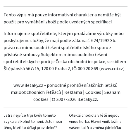
Tento výpis má pouze informativní charakter a nemůže být
použit pro vymáhání zboží podle uvedených specifikací.
Informujeme spotřebitele, kterým prodáváme výrobky nebo
poskytujeme služby, že mají podle zákona č. 624/1992 Sb.
právo na mimosoudní řešení spotřebitelského sporu z
příslušné smlouvy. Subjektem mimosoudního řešení
spotřebitelských sporů je Česká obchodní inspekce, se sídlem
Štěpánská 567/15, 120 00 Praha 2, IČ: 000 20 869 (
www.coi.cz
).
www.iletaky.cz - pohodlné prohlížení akčních letáků
maloobchodních řetězců
|
Reklama
|
Cookies
|
Seznam
cookies
|
© 2007-2026 iLetaky.cz.
Játra nejvíce trpí kvůli tomuto
Oteklá chodidla v létě nejsou
zvyku a alkohol to není: Jste mezi
vinou horka: Hlavní viník leží na
těmi, kteří to dělají pravidelně?
vašem talíři a změna jídelníčku