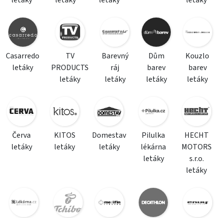
letáky
letáky
letáky
letáky
Casarredo
TV
Barevný
Dům
Kouzlo
letáky
PRODUCTS
ráj
barev
barev
letáky
letáky
letáky
letáky
Červa
KITOS
Domestav
Pilulka
HECHT
letáky
letáky
letáky
lékárna
MOTORS
letáky
s.r.o.
letáky