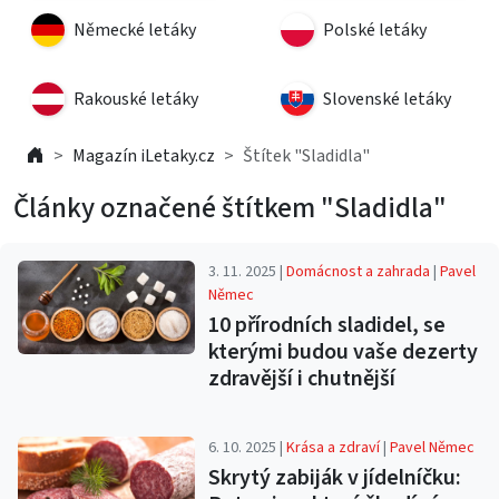
Německé letáky
Polské letáky
Rakouské letáky
Slovenské letáky
Magazín iLetaky.cz
Štítek "Sladidla"
Články označené štítkem "Sladidla"
3. 11. 2025 |
Domácnost a zahrada
|
Pavel
Němec
10 přírodních sladidel, se
kterými budou vaše dezerty
zdravější i chutnější
6. 10. 2025 |
Krása a zdraví
|
Pavel Němec
Skrytý zabiják v jídelníčku: