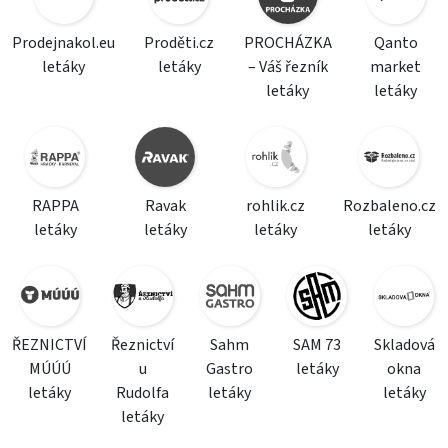
Prodejnakol.eu
Proděti.cz
PROCHÁZKA
Qanto
letáky
letáky
– Váš řezník
market
letáky
letáky
RAPPA
Ravak
rohlik.cz
Rozbaleno.cz
letáky
letáky
letáky
letáky
ŘEZNICTVÍ
Řeznictví
Sahm
SAM 73
Skladová
MÚÚÚ
u
Gastro
letáky
okna
letáky
Rudolfa
letáky
letáky
letáky