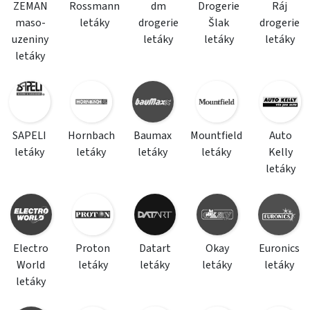
ZEMAN
Rossmann
dm
Drogerie
Ráj
maso-
letáky
drogerie
Šlak
drogerie
uzeniny
letáky
letáky
letáky
letáky
SAPELI
Hornbach
Baumax
Mountfield
Auto
letáky
letáky
letáky
letáky
Kelly
letáky
Electro
Proton
Datart
Okay
Euronics
World
letáky
letáky
letáky
letáky
letáky