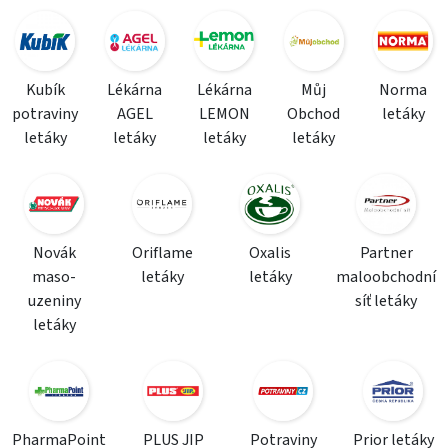
Kubík
Lékárna
Lékárna
Můj
Norma
potraviny
AGEL
LEMON
Obchod
letáky
letáky
letáky
letáky
letáky
Novák
Oriflame
Oxalis
Partner
maso-
letáky
letáky
maloobchodní
uzeniny
síť letáky
letáky
PharmaPoint
PLUS JIP
Potraviny
Prior letáky