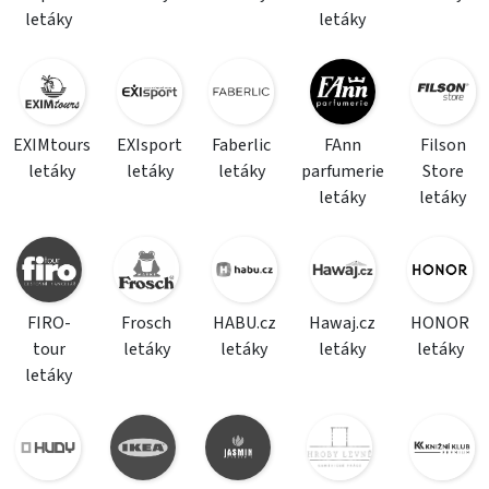
letáky
letáky
EXIMtours
EXIsport
Faberlic
FAnn
Filson
letáky
letáky
letáky
parfumerie
Store
letáky
letáky
FIRO-
Frosch
HABU.cz
Hawaj.cz
HONOR
tour
letáky
letáky
letáky
letáky
letáky