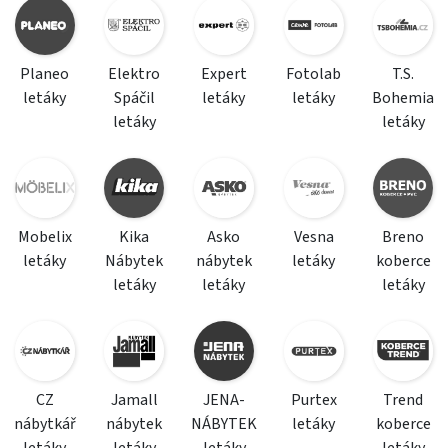
Planeo
Elektro
Expert
Fotolab
T.S.
letáky
Spáčil
letáky
letáky
Bohemia
letáky
letáky
Mobelix
Kika
Asko
Vesna
Breno
letáky
Nábytek
nábytek
letáky
koberce
letáky
letáky
letáky
CZ
Jamall
JENA-
Purtex
Trend
nábytkář
nábytek
NÁBYTEK
letáky
koberce