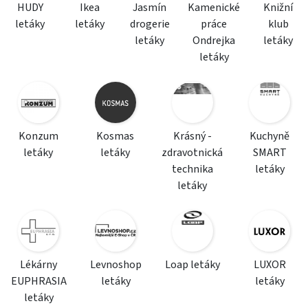
HUDY
Ikea
Jasmín
Kamenické
Knižní
letáky
letáky
drogerie
práce
klub
letáky
Ondrejka
letáky
letáky
Konzum
Kosmas
Krásný -
Kuchyně
letáky
letáky
zdravotnická
SMART
technika
letáky
letáky
Lékárny
Levnoshop
Loap letáky
LUXOR
EUPHRASIA
letáky
letáky
letáky