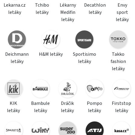
Lekarna.cz
Tchibo
Lékarny
Decathlon
Envy
letáky
letáky
Medifin
letáky
sport
letáky
letáky
Deichmann
H&M letáky
Sportisimo
Takko
letáky
letáky
fashion
letáky
KIK
Bambule
Dráčik
Pompo
Firststop
letáky
letáky
letáky
letáky
letáky