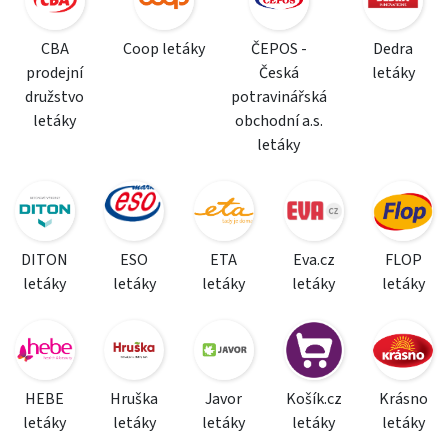
CBA
Coop letáky
ČEPOS -
Dedra
prodejní
Česká
letáky
družstvo
potravinářská
letáky
obchodní a.s.
letáky
DITON
ESO
ETA
Eva.cz
FLOP
letáky
letáky
letáky
letáky
letáky
HEBE
Hruška
Javor
Košík.cz
Krásno
letáky
letáky
letáky
letáky
letáky