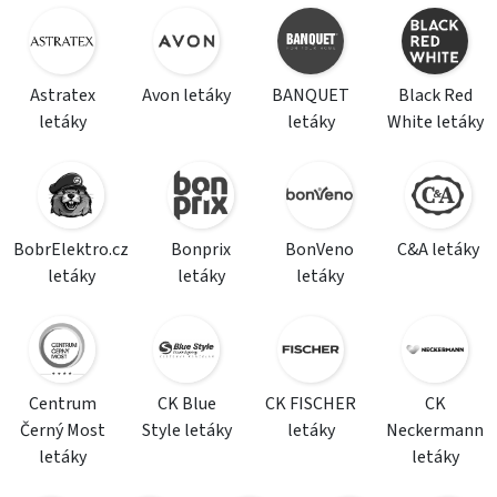
Astratex
Avon letáky
BANQUET
Black Red
letáky
letáky
White letáky
BobrElektro.cz
Bonprix
BonVeno
C&A letáky
letáky
letáky
letáky
Centrum
CK Blue
CK FISCHER
CK
Černý Most
Style letáky
letáky
Neckermann
letáky
letáky