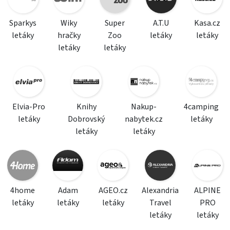
Sparkys
Wiky
Super
A.T.U
Kasa.cz
letáky
hračky
Zoo
letáky
letáky
letáky
letáky
Elvia-Pro
Knihy
Nakup-
4camping
letáky
Dobrovský
nabytek.cz
letáky
letáky
letáky
4home
Adam
AGEO.cz
Alexandria
ALPINE
letáky
letáky
letáky
Travel
PRO
letáky
letáky