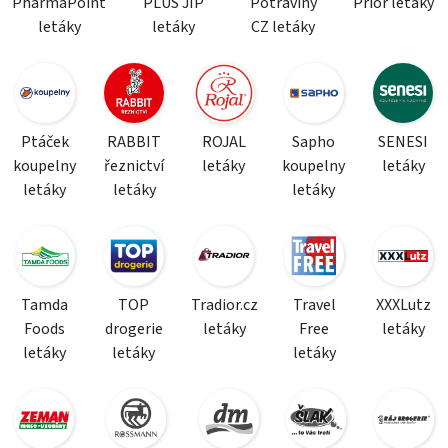
PharmaPoint
PLUS JIP
Potraviny
Prior letáky
letáky
letáky
CZ letáky
Ptáček
RABBIT
ROJAL
Sapho
SENESI
koupelny
řeznictví
letáky
koupelny
letáky
letáky
letáky
letáky
Tamda
TOP
Tradior.cz
Travel
XXXLutz
Foods
drogerie
letáky
Free
letáky
letáky
letáky
letáky