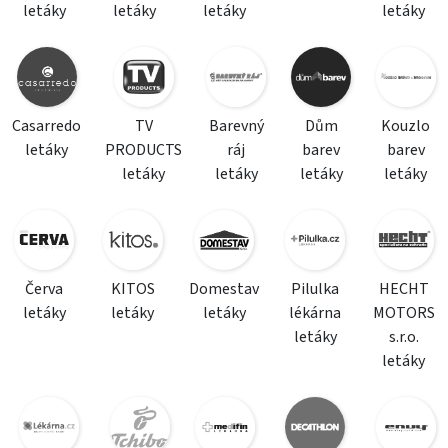
letáky
letáky
letáky
letáky
Casarredo
TV
Barevný
Dům
Kouzlo
letáky
PRODUCTS
ráj
barev
barev
letáky
letáky
letáky
letáky
Červa
KITOS
Domestav
Pilulka
HECHT
letáky
letáky
letáky
lékárna
MOTORS
letáky
s.r.o.
letáky