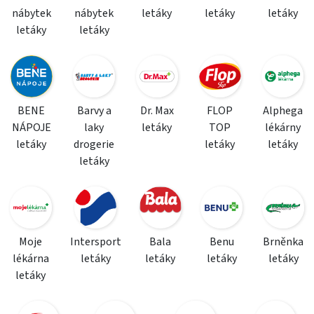
nábytek
nábytek
letáky
letáky
letáky
letáky
letáky
BENE
Barvy a
Dr. Max
FLOP
Alphega
NÁPOJE
laky
letáky
TOP
lékárny
letáky
drogerie
letáky
letáky
letáky
Moje
Intersport
Bala
Benu
Brněnka
lékárna
letáky
letáky
letáky
letáky
letáky