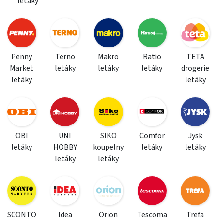
letáky
Penny
Terno
Makro
Ratio
TETA
Market
letáky
letáky
letáky
drogerie
letáky
letáky
OBI
UNI
SIKO
Comfor
Jysk
letáky
HOBBY
koupelny
letáky
letáky
letáky
letáky
SCONTO
Idea
Orion
Tescoma
Trefa