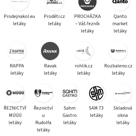
Prodejnakol.eu
Proděti.cz
PROCHÁZKA
Qanto
letáky
letáky
– Váš řezník
market
letáky
letáky
RAPPA
Ravak
rohlik.cz
Rozbaleno.cz
letáky
letáky
letáky
letáky
ŘEZNICTVÍ
Řeznictví
Sahm
SAM 73
Skladová
MÚÚÚ
u
Gastro
letáky
okna
letáky
Rudolfa
letáky
letáky
letáky