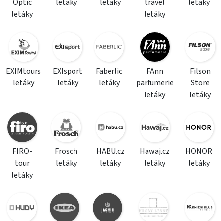
Optic
letáky
letáky
travel
letáky
letáky
letáky
EXIMtours
EXIsport
Faberlic
FAnn
Filson
letáky
letáky
letáky
parfumerie
Store
letáky
letáky
FIRO-
Frosch
HABU.cz
Hawaj.cz
HONOR
tour
letáky
letáky
letáky
letáky
letáky