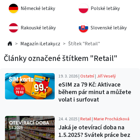
Německé letáky
Polské letáky
Rakouské letáky
Slovenské letáky
Magazín iLetaky.cz
Štítek "Retail"
Články označené štítkem "Retail"
19. 3. 2026 |
Ostatní
|
Jiří Veselý
eSIM za 79 Kč: Aktivace
během pár minut a můžete
volat i surfovat
24. 4. 2025 |
Retail
|
Marie Procházková
Jaká je otevírací doba na
1.5.2025? Svátek práce bez