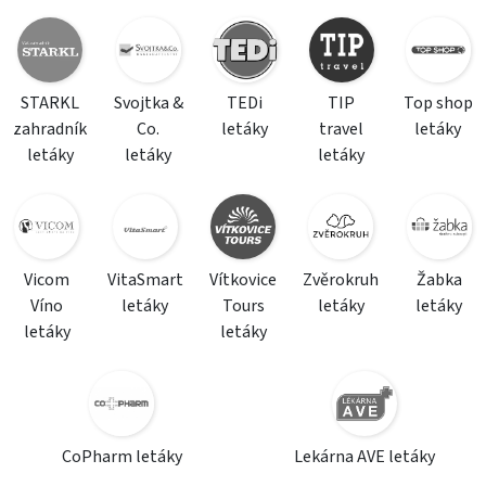
STARKL
Svojtka &
TEDi
TIP
Top shop
zahradník
Co.
letáky
travel
letáky
letáky
letáky
letáky
Vicom
VitaSmart
Vítkovice
Zvěrokruh
Žabka
Víno
letáky
Tours
letáky
letáky
letáky
letáky
CoPharm letáky
Lekárna AVE letáky