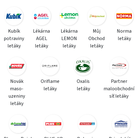
Kubík
Lékárna
Lékárna
Můj
Norma
potraviny
AGEL
LEMON
Obchod
letáky
letáky
letáky
letáky
letáky
Novák
Oriflame
Oxalis
Partner
maso-
letáky
letáky
maloobchodní
uzeniny
síť letáky
letáky