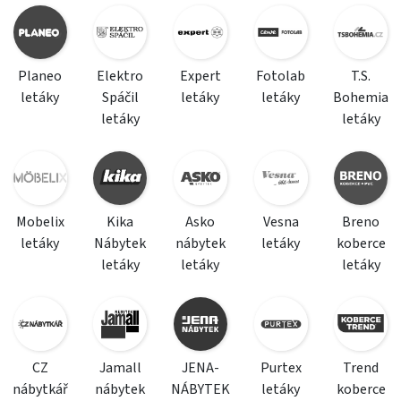
Planeo
Elektro
Expert
Fotolab
T.S.
letáky
Spáčil
letáky
letáky
Bohemia
letáky
letáky
Mobelix
Kika
Asko
Vesna
Breno
letáky
Nábytek
nábytek
letáky
koberce
letáky
letáky
letáky
CZ
Jamall
JENA-
Purtex
Trend
nábytkář
nábytek
NÁBYTEK
letáky
koberce