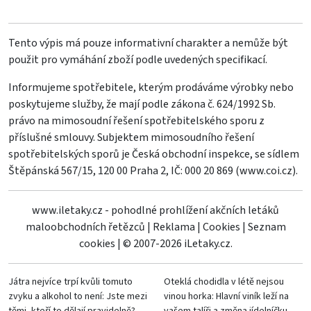
Tento výpis má pouze informativní charakter a nemůže být
použit pro vymáhání zboží podle uvedených specifikací.
Informujeme spotřebitele, kterým prodáváme výrobky nebo
poskytujeme služby, že mají podle zákona č. 624/1992 Sb.
právo na mimosoudní řešení spotřebitelského sporu z
příslušné smlouvy. Subjektem mimosoudního řešení
spotřebitelských sporů je Česká obchodní inspekce, se sídlem
Štěpánská 567/15, 120 00 Praha 2, IČ: 000 20 869 (
www.coi.cz
).
www.iletaky.cz - pohodlné prohlížení akčních letáků
maloobchodních řetězců
|
Reklama
|
Cookies
|
Seznam
cookies
|
© 2007-2026 iLetaky.cz.
Játra nejvíce trpí kvůli tomuto
Oteklá chodidla v létě nejsou
zvyku a alkohol to není: Jste mezi
vinou horka: Hlavní viník leží na