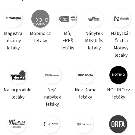
Magistra
Mobino.cz
Můj
Nábytek
Nábytkáři
lékárny
letáky
FREŠ
MIKULÍK
Čech a
letáky
letáky
letáky
Moravy
letáky
Naturprodukt
Nejči
Nev-Dama
NOTINO.cz
letáky
nábytek
letáky
letáky
letáky