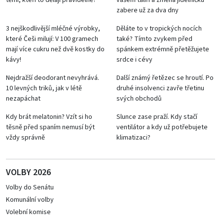
těmi, kteří to dělají pravidelně?
vašem talíři a změna jídelníčku
zabere už za dva dny
3 nejškodlivější mléčné výrobky,
Děláte to v tropických nocích
které Češi milují: V 100 gramech
také? Tímto zvykem před
mají více cukru než dvě kostky do
spánkem extrémně přetěžujete
kávy!
srdce i cévy
Nejdražší deodorant nevyhrává.
Další známý řetězec se hroutí. Po
10 levných triků, jak v létě
druhé insolvenci zavře třetinu
nezapáchat
svých obchodů
Kdy brát melatonin? Vzít si ho
Slunce zase praží. Kdy stačí
těsně před spaním nemusí být
ventilátor a kdy už potřebujete
vždy správně
klimatizaci?
VOLBY 2026
Volby do Senátu
Komunální volby
Volební komise