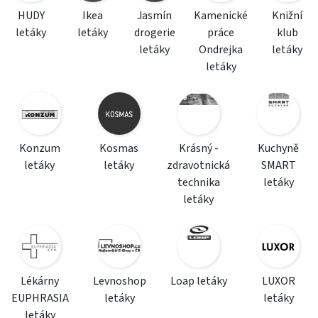
HUDY
Ikea
Jasmín
Kamenické
Knižní
letáky
letáky
drogerie
práce
klub
letáky
Ondrejka
letáky
letáky
Konzum
Kosmas
Krásný -
Kuchyně
letáky
letáky
zdravotnická
SMART
technika
letáky
letáky
Lékárny
Levnoshop
Loap letáky
LUXOR
EUPHRASIA
letáky
letáky
letáky