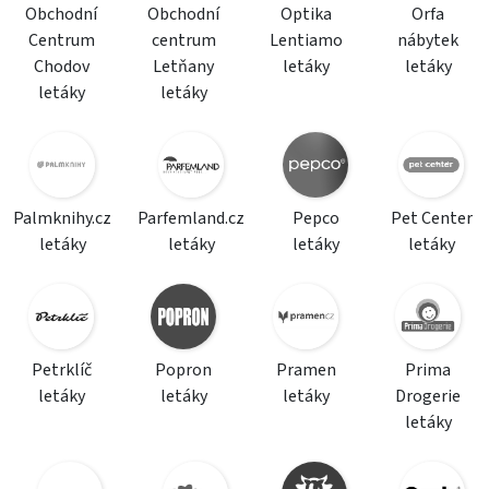
Obchodní
Obchodní
Optika
Orfa
Centrum
centrum
Lentiamo
nábytek
Chodov
Letňany
letáky
letáky
letáky
letáky
Palmknihy.cz
Parfemland.cz
Pepco
Pet Center
letáky
letáky
letáky
letáky
Petrklíč
Popron
Pramen
Prima
letáky
letáky
letáky
Drogerie
letáky