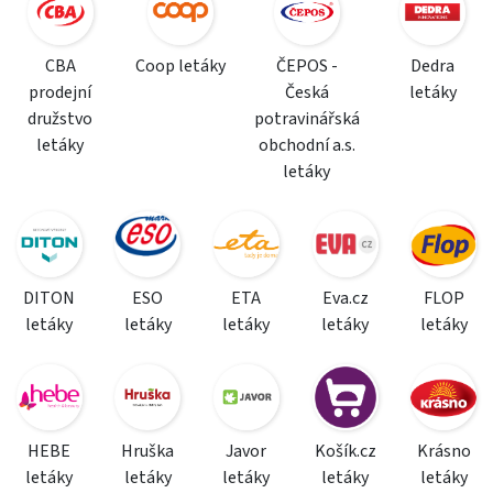
CBA
Coop letáky
ČEPOS -
Dedra
prodejní
Česká
letáky
družstvo
potravinářská
letáky
obchodní a.s.
letáky
DITON
ESO
ETA
Eva.cz
FLOP
letáky
letáky
letáky
letáky
letáky
HEBE
Hruška
Javor
Košík.cz
Krásno
letáky
letáky
letáky
letáky
letáky