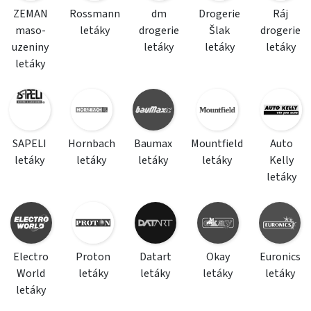
ZEMAN
Rossmann
dm
Drogerie
Ráj
maso-
letáky
drogerie
Šlak
drogerie
uzeniny
letáky
letáky
letáky
letáky
SAPELI
Hornbach
Baumax
Mountfield
Auto
letáky
letáky
letáky
letáky
Kelly
letáky
Electro
Proton
Datart
Okay
Euronics
World
letáky
letáky
letáky
letáky
letáky