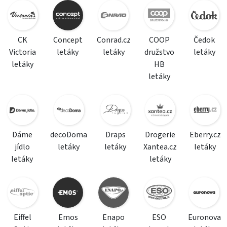
CK
Concept
Conrad.cz
COOP
Čedok
Victoria
letáky
letáky
družstvo
letáky
letáky
HB
letáky
Dáme
decoDoma
Draps
Drogerie
Eberry.cz
jídlo
letáky
letáky
Xantea.cz
letáky
letáky
letáky
Eiffel
Emos
Enapo
ESO
Euronova