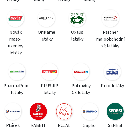
Novák
Oriflame
Oxalis
Partner
maso-
letáky
letáky
maloobchodní
uzeniny
síť letáky
letáky
PharmaPoint
PLUS JIP
Potraviny
Prior letáky
letáky
letáky
CZ letáky
Ptáček
RABBIT
ROJAL
Sapho
SENESI