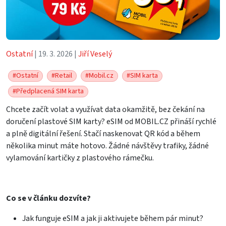
Ostatní
| 19. 3. 2026 |
Jiří Veselý
#Ostatní
#Retail
#Mobil.cz
#SIM karta
#Předplacená SIM karta
Chcete začít volat a využívat data okamžitě, bez čekání na
doručení plastové SIM karty? eSIM od MOBIL.CZ přináší rychlé
a plně digitální řešení. Stačí naskenovat QR kód a během
několika minut máte hotovo. Žádné návštěvy trafiky, žádné
vylamování kartičky z plastového rámečku.
Co se v článku dozvíte?
Jak funguje eSIM a jak ji aktivujete během pár minut?