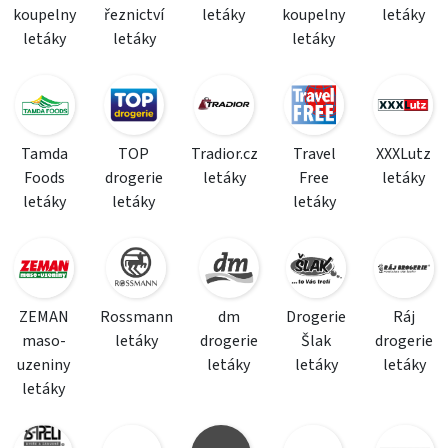
koupelny
řeznictví
letáky
koupelny
letáky
letáky
letáky
letáky
Tamda
TOP
Tradior.cz
Travel
XXXLutz
Foods
drogerie
letáky
Free
letáky
letáky
letáky
letáky
ZEMAN
Rossmann
dm
Drogerie
Ráj
maso-
letáky
drogerie
Šlak
drogerie
uzeniny
letáky
letáky
letáky
letáky