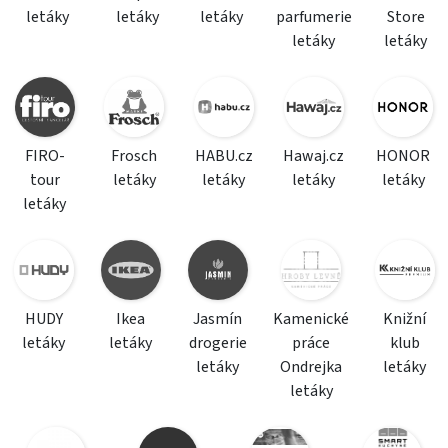
letáky
letáky
letáky
parfumerie
Store
letáky
letáky
FIRO-
Frosch
HABU.cz
Hawaj.cz
HONOR
tour
letáky
letáky
letáky
letáky
letáky
HUDY
Ikea
Jasmín
Kamenické
Knižní
letáky
letáky
drogerie
práce
klub
letáky
Ondrejka
letáky
letáky