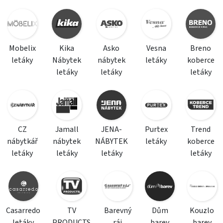
Mobelix
Kika
Asko
Vesna
Breno
letáky
Nábytek
nábytek
letáky
koberce
letáky
letáky
letáky
CZ
Jamall
JENA-
Purtex
Trend
nábytkář
nábytek
NÁBYTEK
letáky
koberce
letáky
letáky
letáky
letáky
Casarredo
TV
Barevný
Dům
Kouzlo
letáky
PRODUCTS
ráj
barev
barev