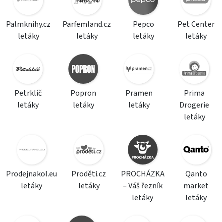
Palmknihy.cz
Parfemland.cz
Pepco
Pet Center
letáky
letáky
letáky
letáky
Petrklíč
Popron
Pramen
Prima
letáky
letáky
letáky
Drogerie
letáky
Prodejnakol.eu
Proděti.cz
PROCHÁZKA
Qanto
letáky
letáky
– Váš řezník
market
letáky
letáky