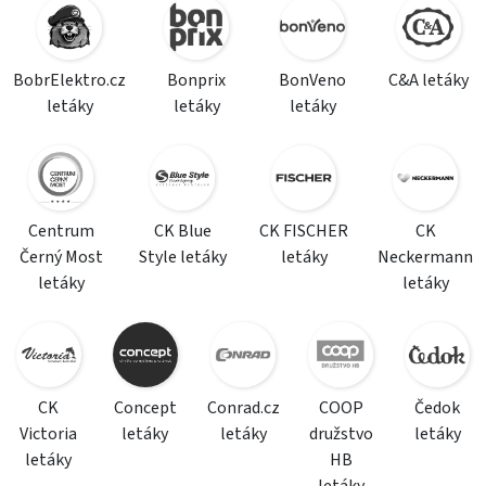
BobrElektro.cz
Bonprix
BonVeno
C&A letáky
letáky
letáky
letáky
Centrum
CK Blue
CK FISCHER
CK
Černý Most
Style letáky
letáky
Neckermann
letáky
letáky
CK
Concept
Conrad.cz
COOP
Čedok
Victoria
letáky
letáky
družstvo
letáky
letáky
HB