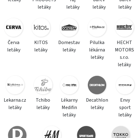
letáky
letáky
letáky
letáky
Červa
KITOS
Domestav
Pilulka
HECHT
letáky
letáky
letáky
lékárna
MOTORS
letáky
s.r.o.
letáky
Lekarna.cz
Tchibo
Lékarny
Decathlon
Envy
letáky
letáky
Medifin
letáky
sport
letáky
letáky