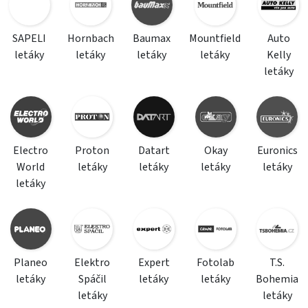
SAPELI
Hornbach
Baumax
Mountfield
Auto
letáky
letáky
letáky
letáky
Kelly
letáky
Electro
Proton
Datart
Okay
Euronics
World
letáky
letáky
letáky
letáky
letáky
Planeo
Elektro
Expert
Fotolab
T.S.
letáky
Spáčil
letáky
letáky
Bohemia
letáky
letáky