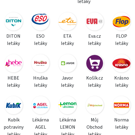
letáky
DITON
ESO
ETA
Eva.cz
FLOP
letáky
letáky
letáky
letáky
letáky
HEBE
Hruška
Javor
Košík.cz
Krásno
letáky
letáky
letáky
letáky
letáky
Kubík
Lékárna
Lékárna
Můj
Norma
potraviny
AGEL
LEMON
Obchod
letáky
letáky
letáky
letáky
letáky