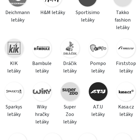
Deichmann
H&M letáky
Sportisimo
Takko
letáky
letáky
fashion
letáky
KIK
Bambule
Dráčik
Pompo
Firststop
letáky
letáky
letáky
letáky
letáky
Sparkys
Wiky
Super
A.T.U
Kasa.cz
letáky
hračky
Zoo
letáky
letáky
letáky
letáky