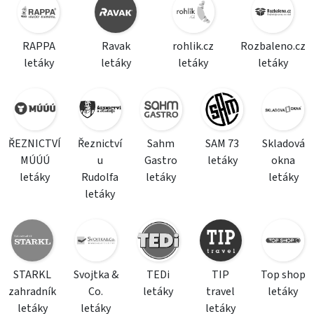
RAPPA
Ravak
rohlik.cz
Rozbaleno.cz
letáky
letáky
letáky
letáky
ŘEZNICTVÍ
Řeznictví
Sahm
SAM 73
Skladová
MÚÚÚ
u
Gastro
letáky
okna
letáky
Rudolfa
letáky
letáky
letáky
STARKL
Svojtka &
TEDi
TIP
Top shop
zahradník
Co.
letáky
travel
letáky
letáky
letáky
letáky