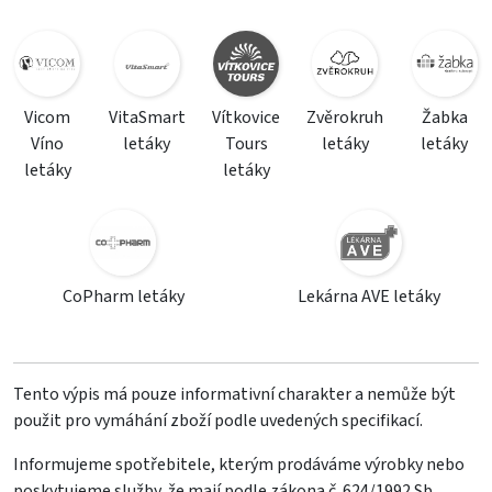
Vicom
VitaSmart
Vítkovice
Zvěrokruh
Žabka
Víno
letáky
Tours
letáky
letáky
letáky
letáky
CoPharm letáky
Lekárna AVE letáky
Tento výpis má pouze informativní charakter a nemůže být
použit pro vymáhání zboží podle uvedených specifikací.
Informujeme spotřebitele, kterým prodáváme výrobky nebo
poskytujeme služby, že mají podle zákona č. 624/1992 Sb.