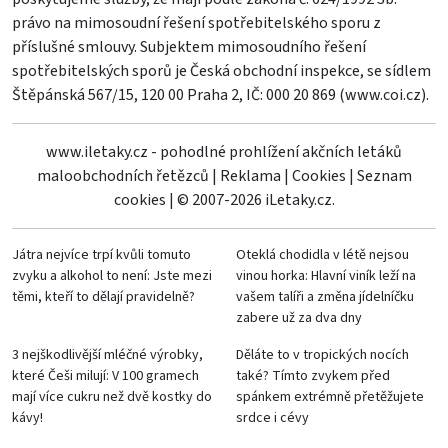
právo na mimosoudní řešení spotřebitelského sporu z
příslušné smlouvy. Subjektem mimosoudního řešení
spotřebitelských sporů je Česká obchodní inspekce, se sídlem
Štěpánská 567/15, 120 00 Praha 2, IČ: 000 20 869 (
www.coi.cz
).
www.iletaky.cz - pohodlné prohlížení akčních letáků
maloobchodních řetězců
|
Reklama
|
Cookies
|
Seznam
cookies
|
© 2007-2026 iLetaky.cz.
Játra nejvíce trpí kvůli tomuto
Oteklá chodidla v létě nejsou
zvyku a alkohol to není: Jste mezi
vinou horka: Hlavní viník leží na
těmi, kteří to dělají pravidelně?
vašem talíři a změna jídelníčku
zabere už za dva dny
3 nejškodlivější mléčné výrobky,
Děláte to v tropických nocích
které Češi milují: V 100 gramech
také? Tímto zvykem před
mají více cukru než dvě kostky do
spánkem extrémně přetěžujete
kávy!
srdce i cévy