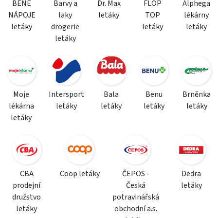
BENE
Barvy a
Dr. Max
FLOP
Alphega
NÁPOJE
laky
letáky
TOP
lékárny
letáky
drogerie
letáky
letáky
letáky
Moje
Intersport
Bala
Benu
Brněnka
lékárna
letáky
letáky
letáky
letáky
letáky
CBA
Coop letáky
ČEPOS -
Dedra
prodejní
Česká
letáky
družstvo
potravinářská
letáky
obchodní a.s.