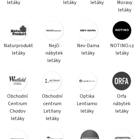
letáky
letáky
letáky
Moravy
letáky
Naturprodukt
Nejči
Nev-Dama
NOTINO.cz
letáky
nábytek
letáky
letáky
letáky
Obchodní
Obchodní
Optika
Orfa
Centrum
centrum
Lentiamo
nábytek
Chodov
Letňany
letáky
letáky
letáky
letáky