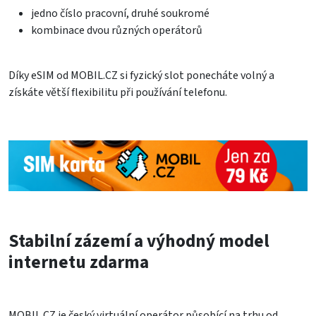
jedno číslo pracovní, druhé soukromé
kombinace dvou různých operátorů
Díky eSIM od MOBIL.CZ si fyzický slot ponecháte volný a
získáte větší flexibilitu při používání telefonu.
Stabilní zázemí a výhodný model
internetu zdarma
MOBIL.CZ je český virtuální operátor působící na trhu od