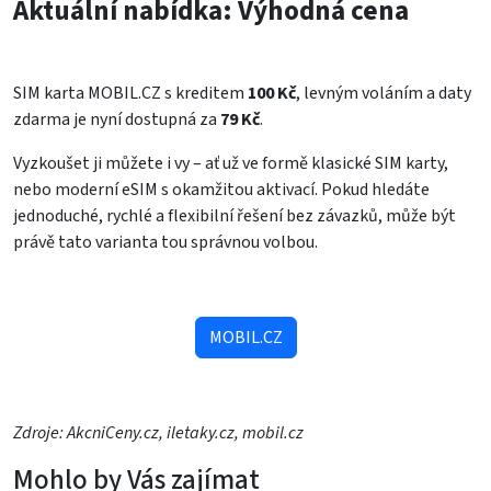
Aktuální nabídka: Výhodná cena
SIM karta MOBIL.CZ s kreditem
100 Kč
, levným voláním a daty
zdarma je nyní dostupná za
79 Kč
.
Vyzkoušet ji můžete i vy – ať už ve formě klasické SIM karty,
nebo moderní eSIM s okamžitou aktivací. Pokud hledáte
jednoduché, rychlé a flexibilní řešení bez závazků, může být
právě tato varianta tou správnou volbou.
MOBIL.CZ
Zdroje: AkcniCeny.cz, iletaky.cz, mobil.cz
Mohlo by Vás zajímat