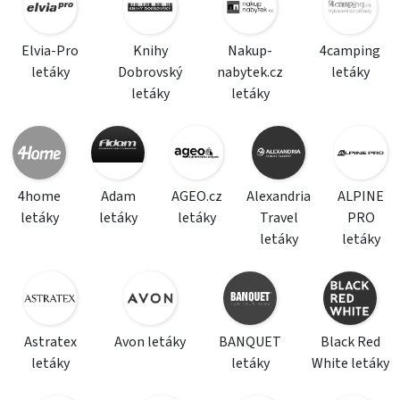
Elvia-Pro
Knihy
Nakup-
4camping
letáky
Dobrovský
nabytek.cz
letáky
letáky
letáky
4home
Adam
AGEO.cz
Alexandria
ALPINE
letáky
letáky
letáky
Travel
PRO
letáky
letáky
Astratex
Avon letáky
BANQUET
Black Red
letáky
letáky
White letáky