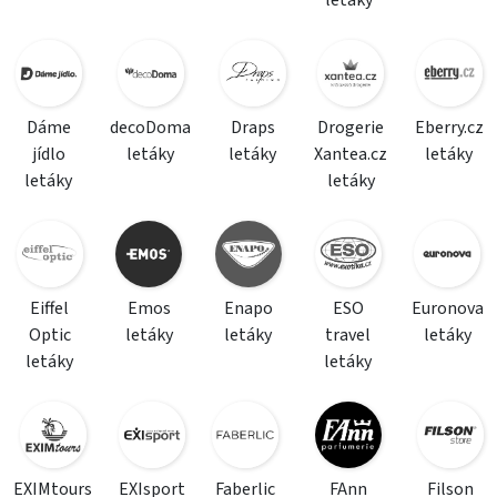
letáky
Dáme
decoDoma
Draps
Drogerie
Eberry.cz
jídlo
letáky
letáky
Xantea.cz
letáky
letáky
letáky
Eiffel
Emos
Enapo
ESO
Euronova
Optic
letáky
letáky
travel
letáky
letáky
letáky
EXIMtours
EXIsport
Faberlic
FAnn
Filson