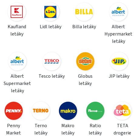
Kaufland
Lidl letáky
Billa letáky
Albert
letáky
Hypermarket
letáky
Albert
Tesco letáky
Globus
JIP letáky
Supermarket
letáky
letáky
Penny
Terno
Makro
Ratio
TETA
Market
letáky
letáky
letáky
drogerie