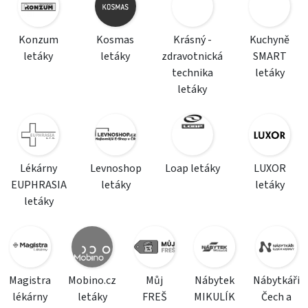
Konzum
Kosmas
Krásný -
Kuchyně
letáky
letáky
zdravotnická
SMART
technika
letáky
letáky
Lékárny
Levnoshop
Loap letáky
LUXOR
EUPHRASIA
letáky
letáky
letáky
Magistra
Mobino.cz
Můj
Nábytek
Nábytkáři
lékárny
letáky
FREŠ
MIKULÍK
Čech a