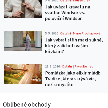
5. 6. 2026 |
Ostatní
|
Petr Dvořák
Jak uvázat kravatu na
svatbu: Windsor vs.
poloviční Windsor
5. 5. 2026 |
Ostatní
|
Marie Procházková
Jak vybrat střih maxi sukně,
který zalichotí vašim
křivkám?
28. 3. 2026 |
Ostatní
|
Pavel Němec
Pomlázka jako elixír mládí:
Tradice, která skrývá víc,
než si myslíte
Oblíbené obchody