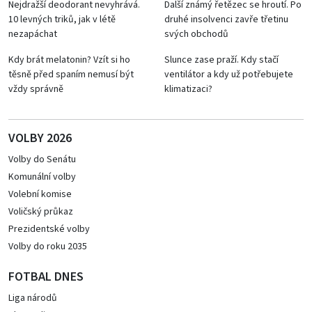
Nejdražší deodorant nevyhrává.
Další známý řetězec se hroutí. Po
10 levných triků, jak v létě
druhé insolvenci zavře třetinu
nezapáchat
svých obchodů
Kdy brát melatonin? Vzít si ho
Slunce zase praží. Kdy stačí
těsně před spaním nemusí být
ventilátor a kdy už potřebujete
vždy správně
klimatizaci?
VOLBY 2026
Volby do Senátu
Komunální volby
Volební komise
Voličský průkaz
Prezidentské volby
Volby do roku 2035
FOTBAL DNES
Liga národů