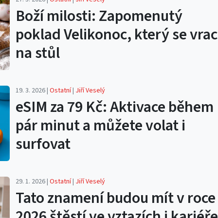
Boží milosti: Zapomenutý
poklad Velikonoc, který se vrac
na stůl
19. 3. 2026 |
Ostatní
|
Jiří Veselý
eSIM za 79 Kč: Aktivace během
pár minut a můžete volat i
surfovat
29. 1. 2026 |
Ostatní
|
Jiří Veselý
Tato znamení budou mít v roce
2026 štěstí ve vztazích i kariéře