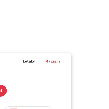
Letáky
Magazín
at