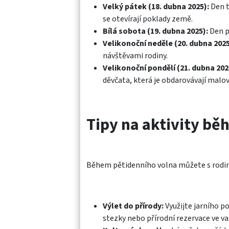
Velký pátek (18. dubna 2025):
Den t
se otevírají poklady země.​
Bílá sobota (19. dubna 2025):
Den př
Velikonoční neděle (20. dubna 2025
návštěvami rodiny.​
Velikonoční pondělí (21. dubna 202
děvčata, která je obdarovávají malov
Tipy na aktivity bě
Během pětidenního volna můžete s rodin
Výlet do přírody:
Využijte jarního p
stezky nebo přírodní rezervace ve va