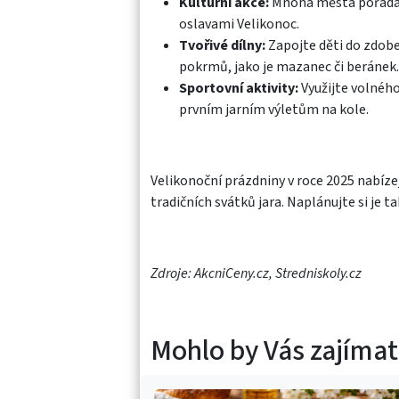
Kulturní akce:
Mnohá města pořádají 
oslavami Velikonoc.​
Tvořivé dílny:
Zapojte děti do zdobe
pokrmů, jako je mazanec či beránek.​
Sportovní aktivity:
Využijte volného
prvním jarním výletům na kole.​
Velikonoční prázdniny v roce 2025 nabíze
tradičních svátků jara. Naplánujte si je 
Zdroje: AkcniCeny.cz, Stredniskoly.cz
Mohlo by Vás zajímat