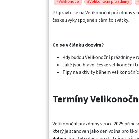
#Velikonoce
#Velikonoční prázdniny
Připravte se na Velikonoční prázdniny v r
české zvyky spojené s těmito svátky.
Co se v článku dozvím?
Kdy budou Velikonoční prázdniny v r
Jaké jsou hlavní české velikonoční t
Tipy na aktivity během Velikonočníc
Termíny Velikonoční
Velikonoční prázdniny v roce 2025 přin
který je stanoven jako den volna pro škol
dubna
, oba tyto dny jsou státními svátky.