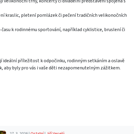
velikonoční trhy, koncerty či divadelní představení spojená s
ní kraslic, pletení pomlázek či pečení tradičních velikonočních
 času k rodinnému sportování, například cyklistice, bruslení či
jí ideální příležitost k odpočinku, rodinným setkáním a oslavě
tak, aby byly pro vás i vaše děti nezapomenutelným zážitkem.
27. 3. 2026 |
Ostatní
|
Jiří Veselý