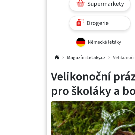
Supermarkety
Drogerie
Německé letáky
Magazín iLetaky.cz
Velikonočn
Velikonoční prá
pro školáky a bo