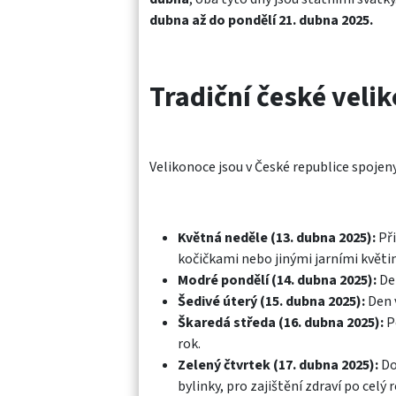
dubna až do pondělí 21. dubna 2025. ​
Tradiční české veli
Velikonoce jsou v České republice spojeny 
Květná neděle (13. dubna 2025):
Při
kočičkami nebo jinými jarními květi
Modré pondělí (14. dubna 2025):
Den
Šedivé úterý (15. dubna 2025):
Den v
Škaredá středa (16. dubna 2025):
Po
rok.​
Zelený čtvrtek (17. dubna 2025):
Do
bylinky, pro zajištění zdraví po celý ro