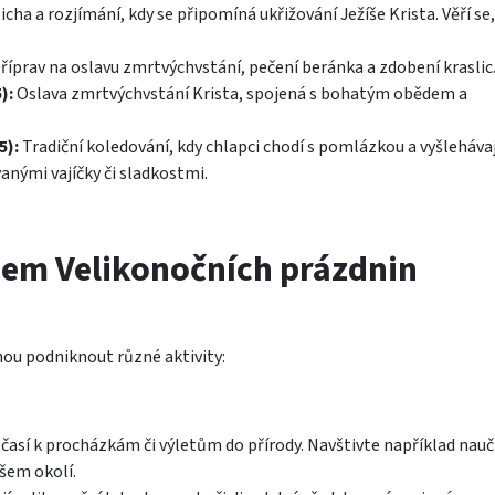
icha a rozjímání, kdy se připomíná ukřižování Ježíše Krista. Věří se,
íprav na oslavu zmrtvýchvstání, pečení beránka a zdobení kraslic.
):
Oslava zmrtvýchvstání Krista, spojená s bohatým obědem a
5):
Tradiční koledování, kdy chlapci chodí s pomlázkou a vyšlehávaj
anými vajíčky či sladkostmi.​
hem Velikonočních prázdnin
ou podniknout různé aktivity:
očasí k procházkám či výletům do přírody. Navštivte například nau
šem okolí.​