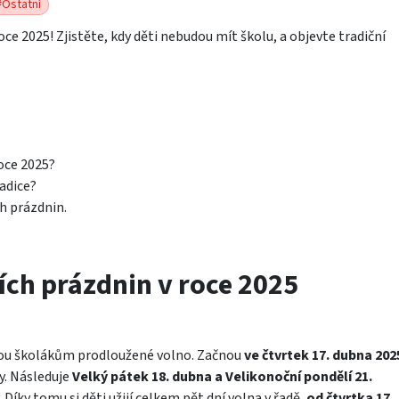
#Ostatní
oce 2025! Zjistěte, kdy děti nebudou mít školu, a objevte tradiční
oce 2025?
radice?
h prázdnin.
ch prázdnin v roce 2025
esou školákům prodloužené volno. Začnou
ve čtvrtek 17. dubna 202
y. Následuje
Velký pátek 18. dubna a Velikonoční pondělí 21.
 Díky tomu si děti užijí celkem pět dní volna v řadě,
od čtvrtka 17.