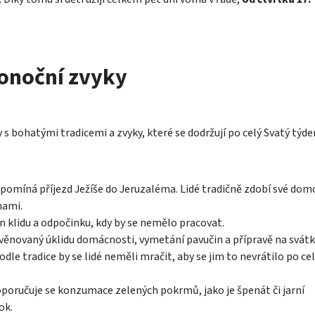
konoční zvyky
s bohatými tradicemi a zvyky, které se dodržují po celý Svatý týden
pomíná příjezd Ježíše do Jeruzaléma. Lidé tradičně zdobí své dom
nami.
 klidu a odpočinku, kdy by se nemělo pracovat.​
ěnovaný úklidu domácnosti, vymetání pavučin a přípravě na svátky
dle tradice by se lidé neměli mračit, aby se jim to nevrátilo po ce
poručuje se konzumace zelených pokrmů, jako je špenát či jarní
k.​