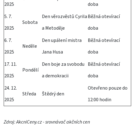
2025
doba
5. 7.
Den věrozvěstů Cyrila
Běžná otevírací
Sobota
2025
a Metoděje
doba
6. 7.
Den upálení mistra
Běžná otevírací
Neděle
2025
Jana Husa
doba
17. 11.
Den boje za svobodu
Běžná otevírací
Pondělí
2025
a demokracii
doba
24. 12.
Otevřeno pouze do
Středa
Štědrý den
2025
12:00 hodin
Zdroj:
AkcniCeny.cz
- srovnávač akčních cen