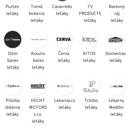
Purtex
Trend
Casarredo
TV
Barevný
letáky
koberce
letáky
PRODUCTS
ráj
letáky
letáky
letáky
Dům
Kouzlo
Červa
KITOS
Domestav
barev
barev
letáky
letáky
letáky
letáky
letáky
Pilulka
HECHT
Lekarna.cz
Tchibo
Lékarny
lékárna
MOTORS
letáky
letáky
Medifin
letáky
s.r.o.
letáky
letáky