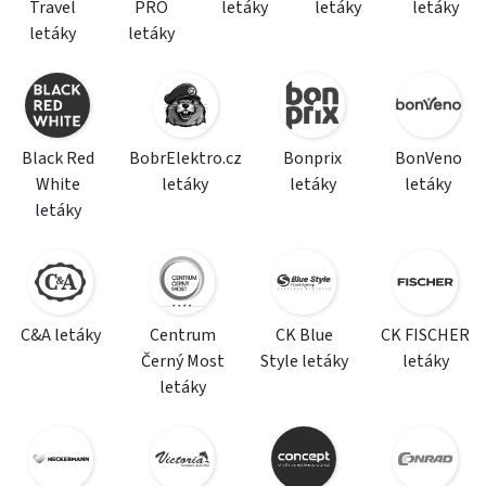
Travel
PRO
letáky
letáky
letáky
letáky
letáky
Black Red
BobrElektro.cz
Bonprix
BonVeno
White
letáky
letáky
letáky
letáky
C&A letáky
Centrum
CK Blue
CK FISCHER
Černý Most
Style letáky
letáky
letáky