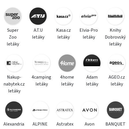
Super
A.T.U
Kasa.cz
Elvia-Pro
Knihy
Zoo
letáky
letáky
letáky
Dobrovský
letáky
letáky
Nakup-
4camping
4home
Adam
AGEO.cz
nabytek.cz
letáky
letáky
letáky
letáky
letáky
Alexandria
ALPINE
Astratex
Avon
BANQUET