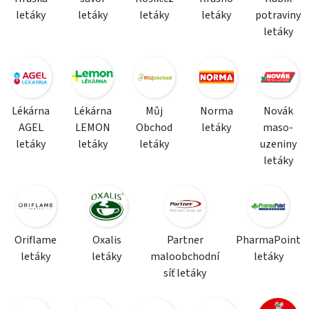
letáky
letáky
letáky
letáky
potraviny
letáky
Lékárna
Lékárna
Můj
Norma
Novák
AGEL
LEMON
Obchod
letáky
maso-
letáky
letáky
letáky
uzeniny
letáky
Oriflame
Oxalis
Partner
PharmaPoint
letáky
letáky
maloobchodní
letáky
síť letáky