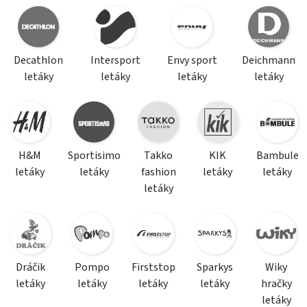
Decathlon
Intersport
Envy sport
Deichmann
letáky
letáky
letáky
letáky
H&M
Sportisimo
Takko
KIK
Bambule
letáky
letáky
fashion
letáky
letáky
letáky
Dráčik
Pompo
Firststop
Sparkys
Wiky
letáky
letáky
letáky
letáky
hračky
letáky