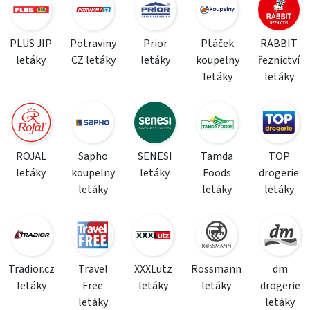
PLUS JIP
Potraviny
Prior
Ptáček
RABBIT
letáky
CZ letáky
letáky
koupelny
řeznictví
letáky
letáky
ROJAL
Sapho
SENESI
Tamda
TOP
letáky
koupelny
letáky
Foods
drogerie
letáky
letáky
letáky
Tradior.cz
Travel
XXXLutz
Rossmann
dm
letáky
Free
letáky
letáky
drogerie
letáky
letáky