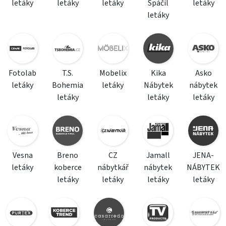
letáky
letáky
letáky
Spáčil
letáky
letáky
Fotolab
T.S.
Mobelix
Kika
Asko
letáky
Bohemia
letáky
Nábytek
nábytek
letáky
letáky
letáky
Vesna
Breno
CZ
Jamall
JENA-
letáky
koberce
nábytkář
nábytek
NÁBYTEK
letáky
letáky
letáky
letáky