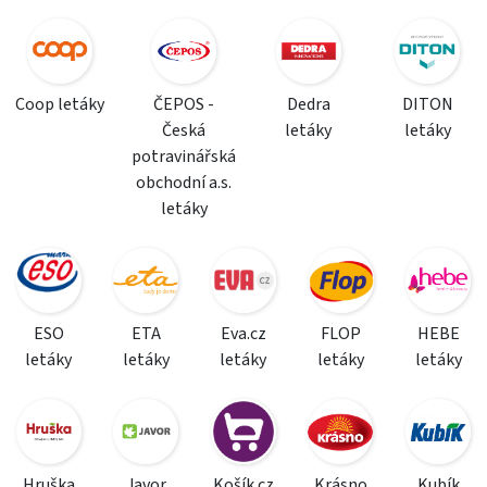
Coop letáky
ČEPOS -
Dedra
DITON
Česká
letáky
letáky
potravinářská
obchodní a.s.
letáky
ESO
ETA
Eva.cz
FLOP
HEBE
letáky
letáky
letáky
letáky
letáky
Hruška
Javor
Košík.cz
Krásno
Kubík