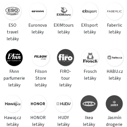
ESO
Euronova
EXIMtours
EXIsport
Faberlic
travel
letáky
letáky
letáky
letáky
letáky
FAnn
Filson
FIRO-
Frosch
HABU.cz
parfumerie
Store
tour
letáky
letáky
letáky
letáky
letáky
Hawaj.cz
HONOR
HUDY
Ikea
Jasmín
letáky
letáky
letáky
letáky
drogerie