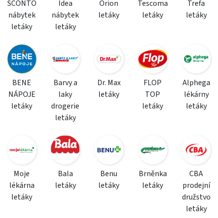
SCONTO
Idea
Orion
Tescoma
Trefa
nábytek
nábytek
letáky
letáky
letáky
letáky
letáky
BENE
Barvy a
Dr. Max
FLOP
Alphega
NÁPOJE
laky
letáky
TOP
lékárny
letáky
drogerie
letáky
letáky
letáky
Moje
Bala
Benu
Brněnka
CBA
lékárna
letáky
letáky
letáky
prodejní
letáky
družstvo
letáky