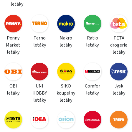
letáky
Penny
Terno
Makro
Ratio
TETA
Market
letáky
letáky
letáky
drogerie
letáky
letáky
OBI
UNI
SIKO
Comfor
Jysk
letáky
HOBBY
koupelny
letáky
letáky
letáky
letáky