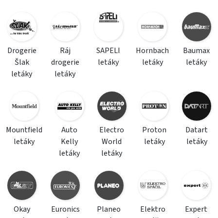
Drogerie
Ráj
SAPELI
Hornbach
Baumax
Šlak
drogerie
letáky
letáky
letáky
letáky
letáky
Mountfield
Auto
Electro
Proton
Datart
letáky
Kelly
World
letáky
letáky
letáky
letáky
Okay
Euronics
Planeo
Elektro
Expert