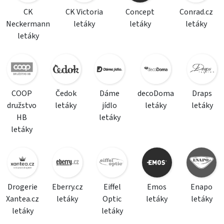
CK
CK Victoria
Concept
Conrad.cz
Neckermann
letáky
letáky
letáky
letáky
COOP
Čedok
Dáme
decoDoma
Draps
družstvo
letáky
jídlo
letáky
letáky
HB
letáky
letáky
Drogerie
Eberry.cz
Eiffel
Emos
Enapo
Xantea.cz
letáky
Optic
letáky
letáky
letáky
letáky