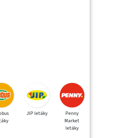
obus
JIP letáky
Penny
táky
Market
letáky