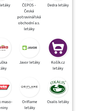
letáky
ČEPOS -
Dedra letáky
Česká
potravinářská
obchodní a.s.
letáky
uška
Javor letáky
Košík.cz
táky
letáky
k maso-
Oriflame
Oxalis letáky
eniny
letáky