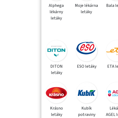
Alphega
Moje lékárna
Bala l
lékárny
letáky
letáky
DITON
ESO letáky
ETA l
letáky
Krásno
Kubík
Léká
letáky
potraviny
AGEL l