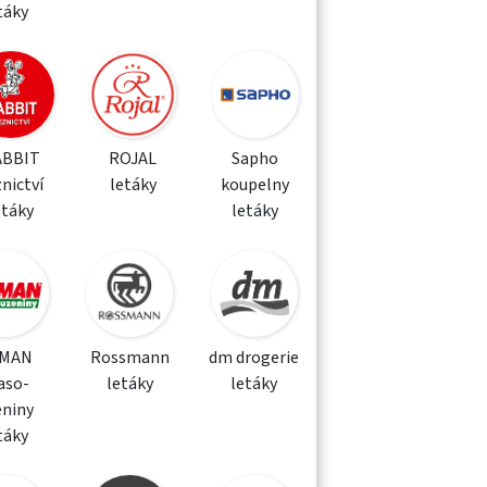
táky
ABBIT
ROJAL
Sapho
nictví
letáky
koupelny
etáky
letáky
MAN
Rossmann
dm drogerie
aso-
letáky
letáky
eniny
táky