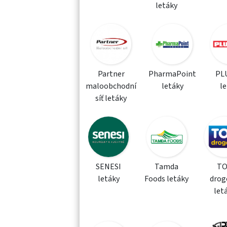
letáky
Partner
PharmaPoint
PLU
maloobchodní
letáky
l
síť letáky
SENESI
Tamda
T
letáky
Foods letáky
drog
let