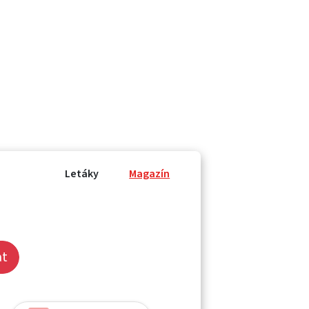
Letáky
Magazín
at