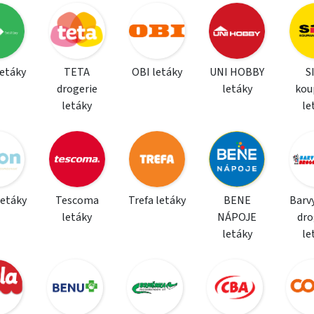
letáky
TETA
OBI letáky
UNI HOBBY
S
drogerie
letáky
kou
letáky
le
letáky
Tescoma
Trefa letáky
BENE
Barvy
letáky
NÁPOJE
dro
letáky
le