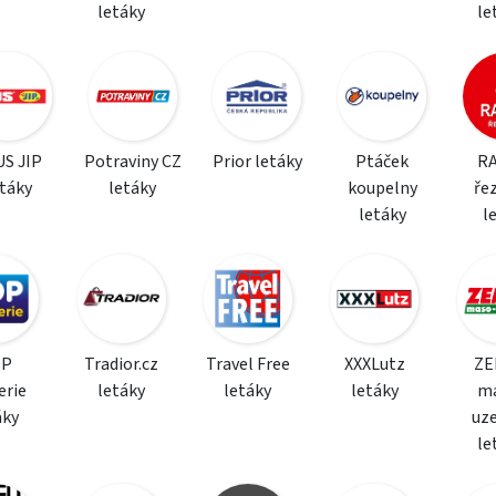
letáky
le
S JIP
Potraviny CZ
Prior letáky
Ptáček
R
etáky
letáky
koupelny
řez
letáky
l
OP
Tradior.cz
Travel Free
XXXLutz
ZE
erie
letáky
letáky
letáky
m
áky
uz
le