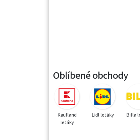
Oblíbené obchody
Kaufland
Lidl letáky
Billa 
letáky