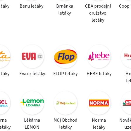
etáky
Benu letáky
Brněnka
CBA prodejní
Coop 
letáky
družstvo
letáky
etáky
Eva.cz letáky
FLOP letáky
HEBE letáky
Hr
le
rna
Lékárna
Můj Obchod
Norma
Nová
etáky
LEMON
letáky
letáky
uz