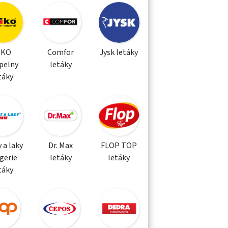
IKO
Comfor
Jysk letáky
pelny
letáky
táky
 a laky
Dr. Max
FLOP TOP
gerie
letáky
letáky
táky