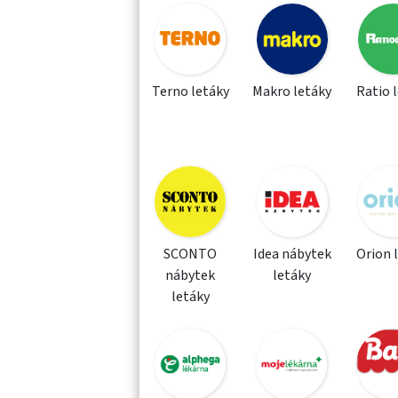
Terno letáky
Makro letáky
Ratio 
SCONTO
Idea nábytek
Orion 
nábytek
letáky
letáky