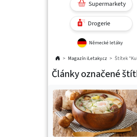
Supermarkety
Drogerie
Německé letáky
Magazín iLetaky.cz
Štítek "Ku
Články označené ští