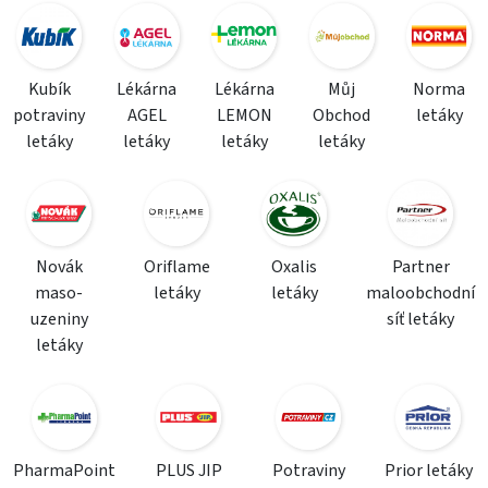
Kubík
Lékárna
Lékárna
Můj
Norma
potraviny
AGEL
LEMON
Obchod
letáky
letáky
letáky
letáky
letáky
Novák
Oriflame
Oxalis
Partner
maso-
letáky
letáky
maloobchodní
uzeniny
síť letáky
letáky
PharmaPoint
PLUS JIP
Potraviny
Prior letáky