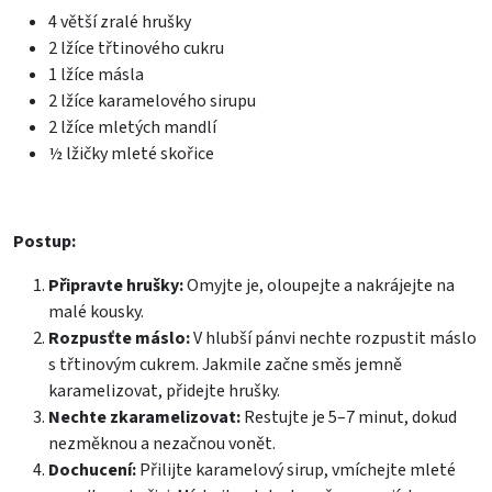
4 větší zralé hrušky
2 lžíce třtinového cukru
1 lžíce másla
2 lžíce karamelového sirupu
2 lžíce mletých mandlí
½ lžičky mleté skořice
Postup:
Připravte hrušky:
Omyjte je, oloupejte a nakrájejte na
malé kousky.
Rozpusťte máslo:
V hlubší pánvi nechte rozpustit máslo
s třtinovým cukrem. Jakmile začne směs jemně
karamelizovat, přidejte hrušky.
Nechte zkaramelizovat:
Restujte je 5–7 minut, dokud
nezměknou a nezačnou vonět.
Dochucení:
Přilijte karamelový sirup, vmíchejte mleté