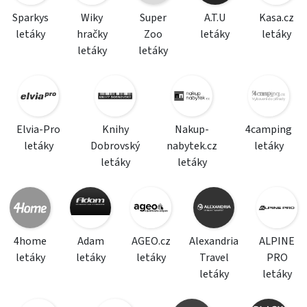
Sparkys
Wiky
Super
A.T.U
Kasa.cz
letáky
hračky
Zoo
letáky
letáky
letáky
letáky
Elvia-Pro
Knihy
Nakup-
4camping
letáky
Dobrovský
nabytek.cz
letáky
letáky
letáky
4home
Adam
AGEO.cz
Alexandria
ALPINE
letáky
letáky
letáky
Travel
PRO
letáky
letáky