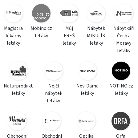
Magistra
Mobino.cz
Můj
Nábytek
Nábytkáři
lékárny
letáky
FREŠ
MIKULÍK
Čech a
letáky
letáky
letáky
Moravy
letáky
Naturprodukt
Nejči
Nev-Dama
NOTINO.cz
letáky
nábytek
letáky
letáky
letáky
Obchodní
Obchodní
Optika
Orfa