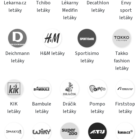
Lekarna.cz
Tchibo
Lékarny
Decathlon
Envy
letáky
letáky
Medifin
letáky
sport
letáky
letáky
Deichmann
H&M letáky
Sportisimo
Takko
letáky
letáky
fashion
letáky
KIK
Bambule
Dráčik
Pompo
Firststop
letáky
letáky
letáky
letáky
letáky