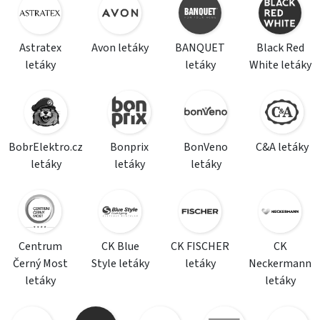
Astratex
Avon letáky
BANQUET
Black Red
letáky
letáky
White letáky
BobrElektro.cz
Bonprix
BonVeno
C&A letáky
letáky
letáky
letáky
Centrum
CK Blue
CK FISCHER
CK
Černý Most
Style letáky
letáky
Neckermann
letáky
letáky