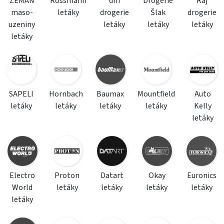
ZEMAN
Rossmann
dm
Drogerie
Ráj
maso-
letáky
drogerie
Šlak
drogerie
uzeniny
letáky
letáky
letáky
letáky
SAPELI
Hornbach
Baumax
Mountfield
Auto
letáky
letáky
letáky
letáky
Kelly
letáky
Electro
Proton
Datart
Okay
Euronics
World
letáky
letáky
letáky
letáky
letáky