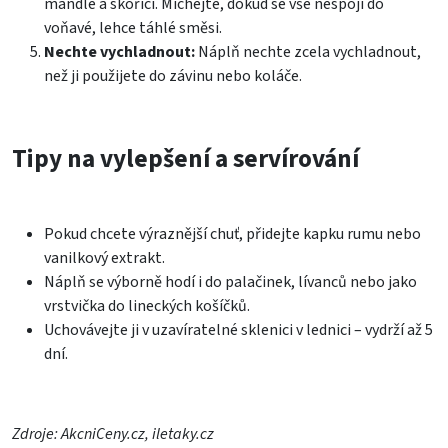
mandle a skořici. Míchejte, dokud se vše nespojí do
voňavé, lehce táhlé směsi.
Nechte vychladnout:
Náplň nechte zcela vychladnout,
než ji použijete do závinu nebo koláče.
Tipy na vylepšení a servírování
Pokud chcete výraznější chuť, přidejte kapku rumu nebo
vanilkový extrakt.
Náplň se výborně hodí i do palačinek, lívanců nebo jako
vrstvička do lineckých košíčků.
Uchovávejte ji v uzavíratelné sklenici v lednici – vydrží až 5
dní.
Zdroje: AkcniCeny.cz, iletaky.cz