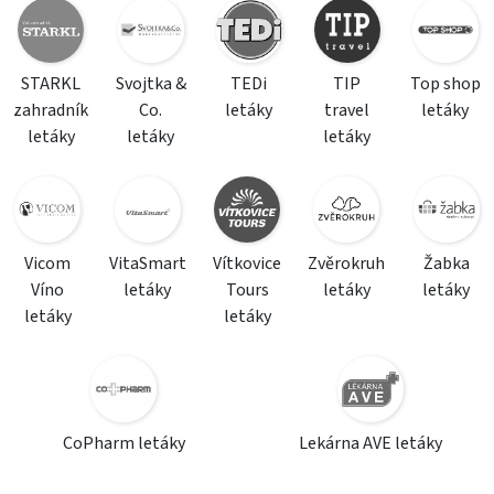
STARKL
Svojtka &
TEDi
TIP
Top shop
zahradník
Co.
letáky
travel
letáky
letáky
letáky
letáky
Vicom
VitaSmart
Vítkovice
Zvěrokruh
Žabka
Víno
letáky
Tours
letáky
letáky
letáky
letáky
CoPharm letáky
Lekárna AVE letáky