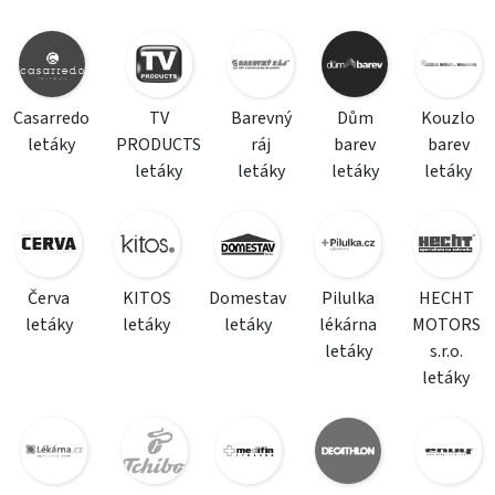
Casarredo
TV
Barevný
Dům
Kouzlo
letáky
PRODUCTS
ráj
barev
barev
letáky
letáky
letáky
letáky
Červa
KITOS
Domestav
Pilulka
HECHT
letáky
letáky
letáky
lékárna
MOTORS
letáky
s.r.o.
letáky