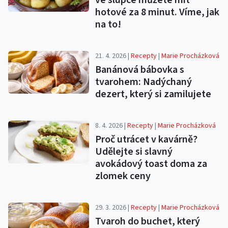
ve slupce můžete mít
hotové za 8 minut. Víme, jak
na to!
21. 4. 2026 |
Recepty
|
Marie Procházková
Banánová bábovka s
tvarohem: Nadýchaný
dezert, který si zamilujete
8. 4. 2026 |
Recepty
|
Marie Procházková
Proč utrácet v kavárně?
Udělejte si slavný
avokádový toast doma za
zlomek ceny
29. 3. 2026 |
Recepty
|
Marie Procházková
Tvaroh do buchet, který