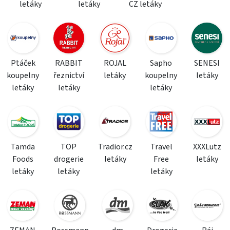
letáky
letáky
CZ letáky
Ptáček
RABBIT
ROJAL
Sapho
SENESI
koupelny
řeznictví
letáky
koupelny
letáky
letáky
letáky
letáky
Tamda
TOP
Tradior.cz
Travel
XXXLutz
Foods
drogerie
letáky
Free
letáky
letáky
letáky
letáky