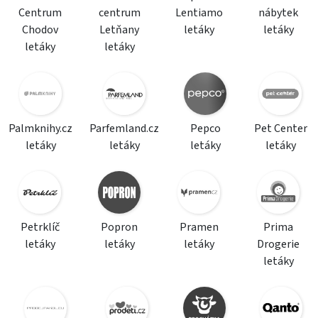
Centrum
centrum
Lentiamo
nábytek
Chodov
Letňany
letáky
letáky
letáky
letáky
Palmknihy.cz
Parfemland.cz
Pepco
Pet Center
letáky
letáky
letáky
letáky
Petrklíč
Popron
Pramen
Prima
letáky
letáky
letáky
Drogerie
letáky