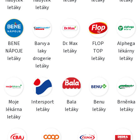
nábytek
nábytek
letáky
letáky
letáky
letáky
letáky
BENE
Barvy a
Dr. Max
FLOP
Alphega
NÁPOJE
laky
letáky
TOP
lékárny
letáky
drogerie
letáky
letáky
letáky
Moje
Intersport
Bala
Benu
Brněnka
lékárna
letáky
letáky
letáky
letáky
letáky