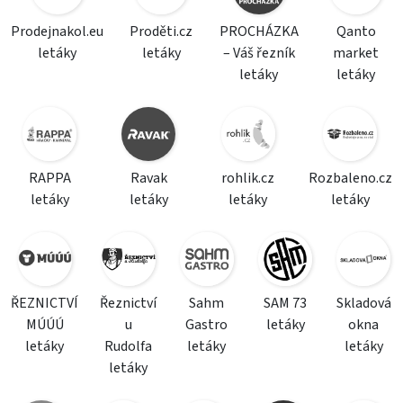
Prodejnakol.eu
Proděti.cz
PROCHÁZKA
Qanto
letáky
letáky
– Váš řezník
market
letáky
letáky
RAPPA
Ravak
rohlik.cz
Rozbaleno.cz
letáky
letáky
letáky
letáky
ŘEZNICTVÍ
Řeznictví
Sahm
SAM 73
Skladová
MÚÚÚ
u
Gastro
letáky
okna
letáky
Rudolfa
letáky
letáky
letáky