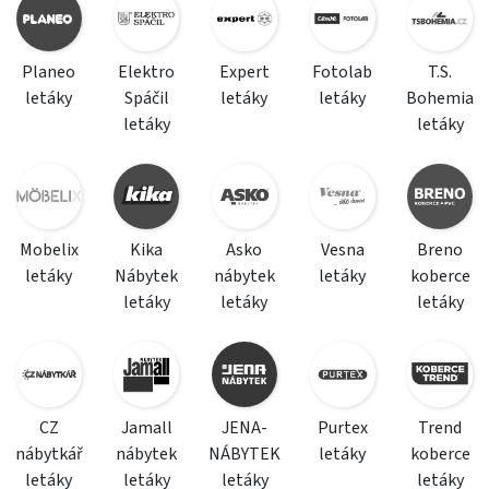
Planeo
Elektro
Expert
Fotolab
T.S.
letáky
Spáčil
letáky
letáky
Bohemia
letáky
letáky
Mobelix
Kika
Asko
Vesna
Breno
letáky
Nábytek
nábytek
letáky
koberce
letáky
letáky
letáky
CZ
Jamall
JENA-
Purtex
Trend
nábytkář
nábytek
NÁBYTEK
letáky
koberce
letáky
letáky
letáky
letáky