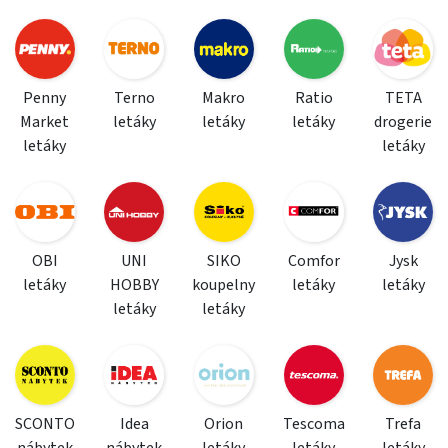
Penny
Terno
Makro
Ratio
TETA
Market
letáky
letáky
letáky
drogerie
letáky
letáky
OBI
UNI
SIKO
Comfor
Jysk
letáky
HOBBY
koupelny
letáky
letáky
letáky
letáky
SCONTO
Idea
Orion
Tescoma
Trefa