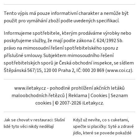
Tento výpis má pouze informativní charakter a nemůže být
použit pro vymáhání zboží podle uvedených specifikací.
Informujeme spotřebitele, kterým prodáváme výrobky nebo
poskytujeme služby, že mají podle zákona č. 624/1992 Sb.
právo na mimosoudní řešení spotřebitelského sporu z
příslušné smlouvy. Subjektem mimosoudního řešení
spotřebitelských sporů je Česká obchodní inspekce, se sídlem
Štěpánská 567/15, 120 00 Praha 2, IČ: 000 20 869 (
www.coi.cz
).
www.iletaky.cz - pohodlné prohlížení akčních letáků
maloobchodních řetězců
|
Reklama
|
Cookies
|
Seznam
cookies
|
© 2007-2026 iLetaky.cz.
Jak se chovat v restauraci: Slušní
Když už nevíte, co s cuketami,
lidé tyto věci nikdy nedělají
upečte si placičky: Syté a zdravé
jídlo, které se povede pokaždé