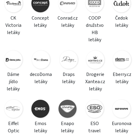
CK
Concept
Conrad.cz
COOP
Čedok
Victoria
letáky
letáky
družstvo
letáky
letáky
HB
letáky
Dáme
decoDoma
Draps
Drogerie
Eberry.cz
jídlo
letáky
letáky
Xantea.cz
letáky
letáky
letáky
Eiffel
Emos
Enapo
ESO
Euronova
Optic
letáky
letáky
travel
letáky