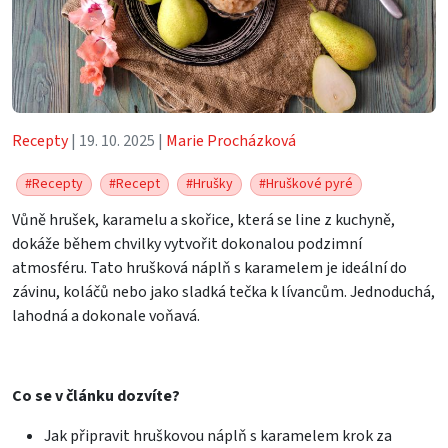
Recepty
| 19. 10. 2025 |
Marie Procházková
#Recepty
#Recept
#Hrušky
#Hruškové pyré
Vůně hrušek, karamelu a skořice, která se line z kuchyně,
dokáže během chvilky vytvořit dokonalou podzimní
atmosféru. Tato hrušková náplň s karamelem je ideální do
závinu, koláčů nebo jako sladká tečka k lívancům. Jednoduchá,
lahodná a dokonale voňavá.
Co se v článku dozvíte?
Jak připravit hruškovou náplň s karamelem krok za