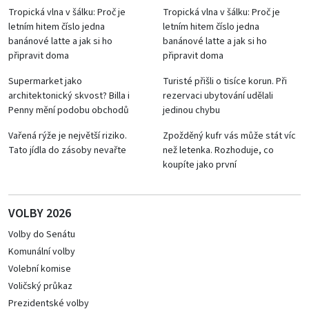
Tropická vlna v šálku: Proč je
Tropická vlna v šálku: Proč je
letním hitem číslo jedna
letním hitem číslo jedna
banánové latte a jak si ho
banánové latte a jak si ho
připravit doma
připravit doma
Supermarket jako
Turisté přišli o tisíce korun. Při
architektonický skvost? Billa i
rezervaci ubytování udělali
Penny mění podobu obchodů
jedinou chybu
Vařená rýže je největší riziko.
Zpožděný kufr vás může stát víc
Tato jídla do zásoby nevařte
než letenka. Rozhoduje, co
koupíte jako první
VOLBY 2026
Volby do Senátu
Komunální volby
Volební komise
Voličský průkaz
Prezidentské volby