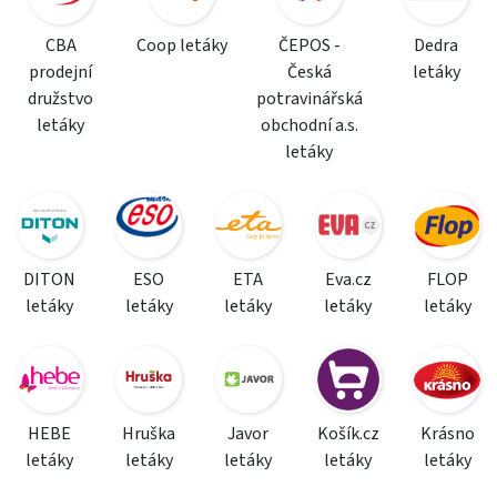
CBA
Coop letáky
ČEPOS -
Dedra
prodejní
Česká
letáky
družstvo
potravinářská
letáky
obchodní a.s.
letáky
DITON
ESO
ETA
Eva.cz
FLOP
letáky
letáky
letáky
letáky
letáky
HEBE
Hruška
Javor
Košík.cz
Krásno
letáky
letáky
letáky
letáky
letáky