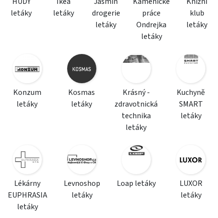
HUDY
Ikea
Jasmín
Kamenické
Knižní
letáky
letáky
drogerie
práce
klub
letáky
Ondrejka
letáky
letáky
Konzum
Kosmas
Krásný -
Kuchyně
letáky
letáky
zdravotnická
SMART
technika
letáky
letáky
Lékárny
Levnoshop
Loap letáky
LUXOR
EUPHRASIA
letáky
letáky
letáky