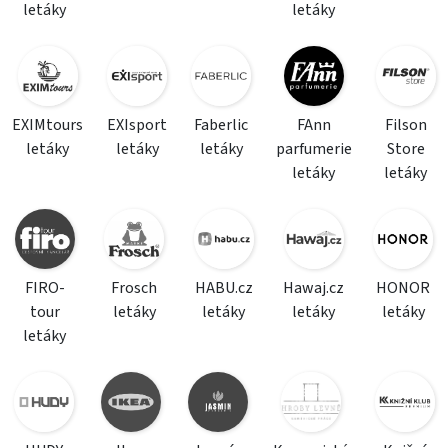
letáky
letáky
EXIMtours
EXIsport
Faberlic
FAnn
Filson
letáky
letáky
letáky
parfumerie
Store
letáky
letáky
FIRO-
Frosch
HABU.cz
Hawaj.cz
HONOR
tour
letáky
letáky
letáky
letáky
letáky