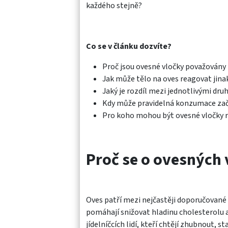
každého stejně?
Co se v článku dozvíte?
Proč jsou ovesné vločky považovány
Jak může tělo na oves reagovat jina
Jaký je rozdíl mezi jednotlivými dru
Kdy může pravidelná konzumace zač
Pro koho mohou být ovesné vločky r
Proč se o ovesných 
Oves patří mezi nejčastěji doporučované
pomáhají snižovat hladinu cholesterolu a 
jídelníčcích lidí, kteří chtějí zhubnout, s