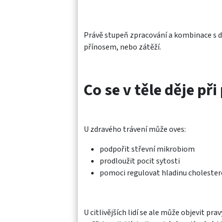
Právě stupeň zpracování a kombinace s d
přínosem, nebo zátěží.
Co se v těle děje p
U zdravého trávení může oves:
podpořit střevní mikrobiom
prodloužit pocit sytosti
pomoci regulovat hladinu cholester
U citlivějších lidí se ale může objevit p