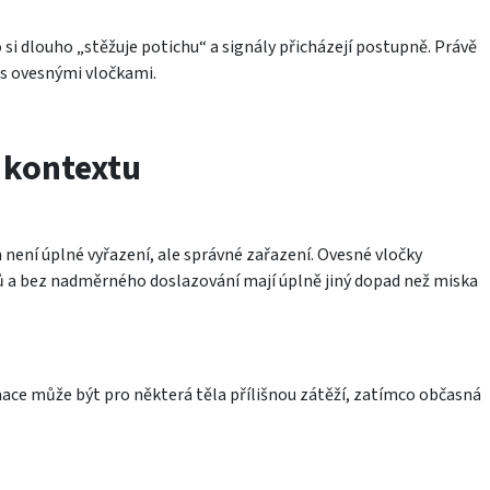
i dlouho „stěžuje potichu“ a signály přicházejí postupně. Právě
 s ovesnými vločkami.
i kontextu
m není úplné vyřazení, ale správné zařazení. Ovesné vločky
 a bez nadměrného doslazování mají úplně jiný dopad než miska
mace může být pro některá těla přílišnou zátěží, zatímco občasná