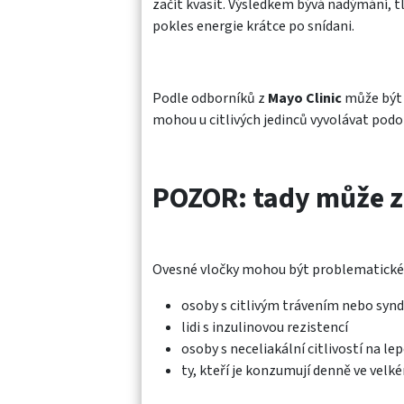
začít kvasit. Výsledkem bývá nadýmání, tla
pokles energie krátce po snídani.
Podle odborníků z
Mayo Clinic
může být 
mohou u citlivých jedinců vyvolávat podo
POZOR: tady může z
Ovesné vločky mohou být problematické
osoby s citlivým trávením nebo syn
lidi s inzulinovou rezistencí
osoby s neceliakální citlivostí na le
ty, kteří je konzumují denně ve vel