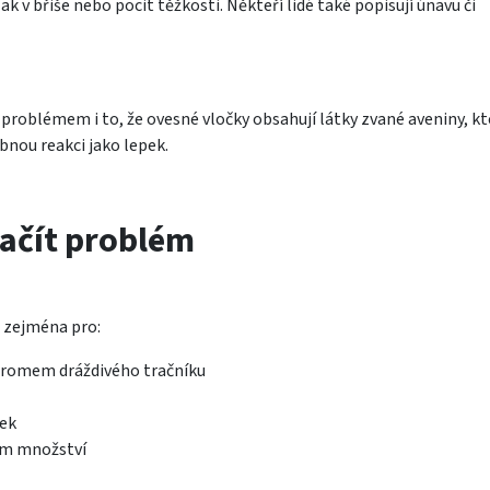
k v břiše nebo pocit těžkosti. Někteří lidé také popisují únavu či
problémem i to, že ovesné vločky obsahují látky zvané aveniny, kt
bnou reakci jako lepek.
ačít problém
 zejména pro:
dromem dráždivého tračníku
pek
kém množství