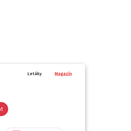
Letáky
Magazín
at