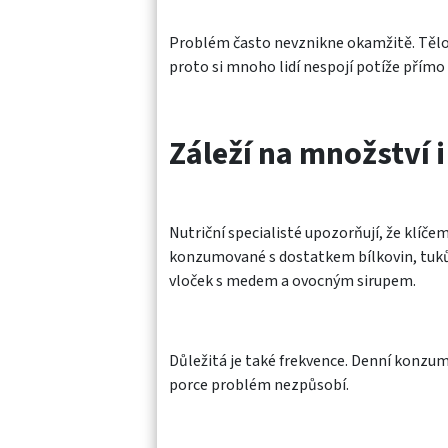
Problém často nevznikne okamžitě. Tělo s
proto si mnoho lidí nespojí potíže přímo
Záleží na množství 
Nutriční specialisté upozorňují, že klíče
konzumované s dostatkem bílkovin, tuků
vloček s medem a ovocným sirupem.
Důležitá je také frekvence. Denní konzu
porce problém nezpůsobí.