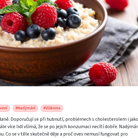
vení
#Nadýmání
#Vláknina
aně. Doporučují se při hubnutí, problémech s cholesterolem i jak
ále více lidí všímá, že se po jejich konzumaci necítí dobře. Nadýmán
u. Co se v těle skutečně děje a proč oves nemusí fungovat pro