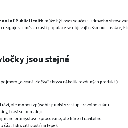
hool of Public Health
může být oves součástí zdravého stravován
lo reaguje stejně a u části populace se objevují nežádoucí reakce, k
ločky jsou stejné
d pojmem „ovesné vločky“ skrývá několik rozdílných produktů.
 tráví, ale mohou způsobit prudší vzestup krevního cukru
niny, tráví se pomaleji
ejméně průmyslově zpracované, ale hůře stravitelné
část lidí s citlivostí na lepek