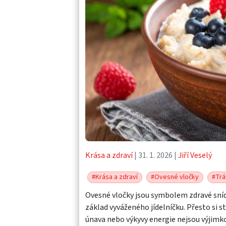
Krása a zdraví
| 31. 1. 2026 |
Jiří Veselý
#Krása a zdraví
#Ovesné vločky
#Trá
Ovesné vločky jsou symbolem zdravé sníd
základ vyváženého jídelníčku. Přesto si st
únava nebo výkyvy energie nejsou výjimko