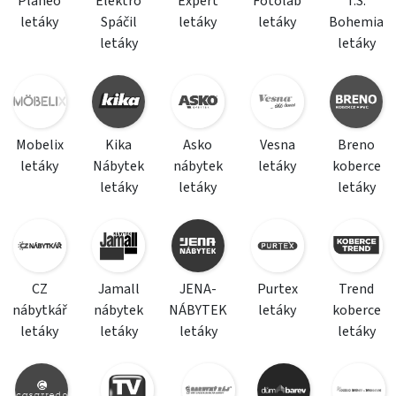
Planeo
Elektro
Expert
Fotolab
T.S.
letáky
Spáčil
letáky
letáky
Bohemia
letáky
letáky
Mobelix
Kika
Asko
Vesna
Breno
letáky
Nábytek
nábytek
letáky
koberce
letáky
letáky
letáky
CZ
Jamall
JENA-
Purtex
Trend
nábytkář
nábytek
NÁBYTEK
letáky
koberce
letáky
letáky
letáky
letáky