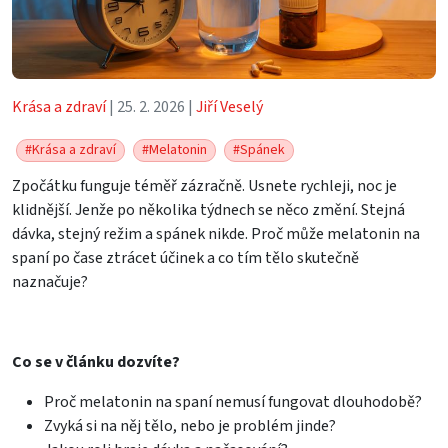
Krása a zdraví
| 25. 2. 2026 |
Jiří Veselý
#Krása a zdraví
#Melatonin
#Spánek
Zpočátku funguje téměř zázračně. Usnete rychleji, noc je
klidnější. Jenže po několika týdnech se něco změní. Stejná
dávka, stejný režim a spánek nikde. Proč může melatonin na
spaní po čase ztrácet účinek a co tím tělo skutečně
naznačuje?
Co se v článku dozvíte?
Proč melatonin na spaní nemusí fungovat dlouhodobě?
Zvyká si na něj tělo, nebo je problém jinde?