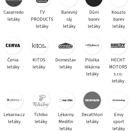
Casarredo
TV
Barevný
Dům
Kouzlo
letáky
PRODUCTS
ráj
barev
barev
letáky
letáky
letáky
letáky
Červa
KITOS
Domestav
Pilulka
HECHT
letáky
letáky
letáky
lékárna
MOTORS
letáky
s.r.o.
letáky
Lekarna.cz
Tchibo
Lékarny
Decathlon
Envy
letáky
letáky
Medifin
letáky
sport
letáky
letáky