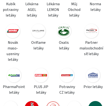
Kubík
Lékárna
Lékárna
Můj
Norma
potraviny
AGEL
LEMON
Obchod
letáky
letáky
letáky
letáky
letáky
Novák
Oriflame
Oxalis
Partner
maso-
letáky
letáky
maloobchodní
uzeniny
síť letáky
letáky
PharmaPoint
PLUS JIP
Potraviny
Prior letáky
letáky
letáky
CZ letáky