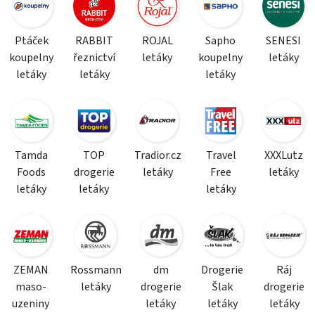
Ptáček
RABBIT
ROJAL
Sapho
SENESI
koupelny
řeznictví
letáky
koupelny
letáky
letáky
letáky
letáky
Tamda
TOP
Tradior.cz
Travel
XXXLutz
Foods
drogerie
letáky
Free
letáky
letáky
letáky
letáky
ZEMAN
Rossmann
dm
Drogerie
Ráj
maso-
letáky
drogerie
Šlak
drogerie
uzeniny
letáky
letáky
letáky