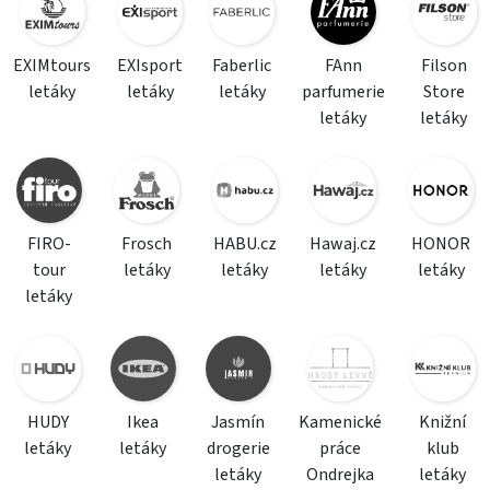
EXIMtours
EXIsport
Faberlic
FAnn
Filson
letáky
letáky
letáky
parfumerie
Store
letáky
letáky
FIRO-
Frosch
HABU.cz
Hawaj.cz
HONOR
tour
letáky
letáky
letáky
letáky
letáky
HUDY
Ikea
Jasmín
Kamenické
Knižní
letáky
letáky
drogerie
práce
klub
letáky
Ondrejka
letáky