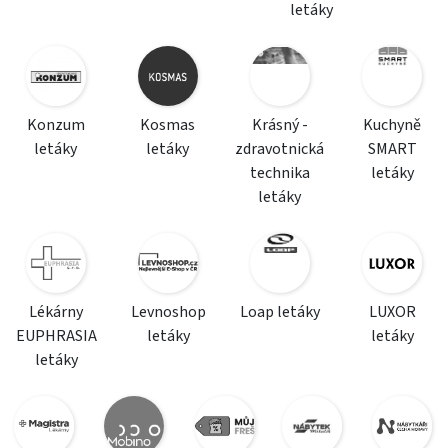
letáky
Konzum
Kosmas
Krásný -
Kuchyně
letáky
letáky
zdravotnická
SMART
technika
letáky
letáky
Lékárny
Levnoshop
Loap letáky
LUXOR
EUPHRASIA
letáky
letáky
letáky