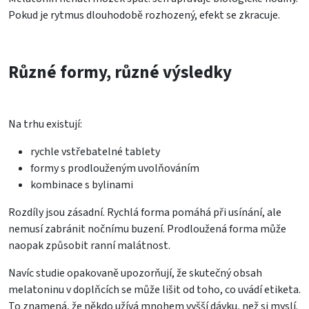
Pokud je rytmus dlouhodobě rozhozený, efekt se zkracuje.
Různé formy, různé výsledky
Na trhu existují:
rychle vstřebatelné tablety
formy s prodlouženým uvolňováním
kombinace s bylinami
Rozdíly jsou zásadní. Rychlá forma pomáhá při usínání, ale
nemusí zabránit nočnímu buzení. Prodloužená forma může
naopak způsobit ranní malátnost.
Navíc studie opakovaně upozorňují, že skutečný obsah
melatoninu v doplňcích se může lišit od toho, co uvádí etiketa.
To znamená, že někdo užívá mnohem vyšší dávku, než si myslí.