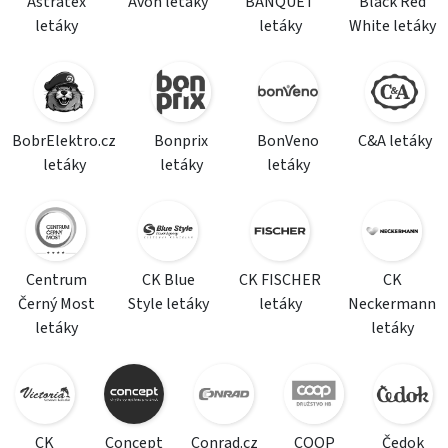
Astratex
Avon letáky
BANQUET
Black Red
letáky
letáky
White letáky
BobrElektro.cz
Bonprix
BonVeno
C&A letáky
letáky
letáky
letáky
Centrum
CK Blue
CK FISCHER
CK
Černý Most
Style letáky
letáky
Neckermann
letáky
letáky
CK
Concept
Conrad.cz
COOP
Čedok