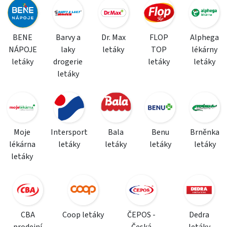
BENE
Barvy a
Dr. Max
FLOP
Alphega
NÁPOJE
laky
letáky
TOP
lékárny
letáky
drogerie
letáky
letáky
letáky
Moje
Intersport
Bala
Benu
Brněnka
lékárna
letáky
letáky
letáky
letáky
letáky
CBA
Coop letáky
ČEPOS -
Dedra
prodejní
Česká
letáky