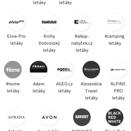
letáky
letáky
Elvia-Pro
Knihy
Nakup-
4camping
letáky
Dobrovský
nabytek.cz
letáky
letáky
letáky
4home
Adam
AGEO.cz
Alexandria
ALPINE
letáky
letáky
letáky
Travel
PRO
letáky
letáky