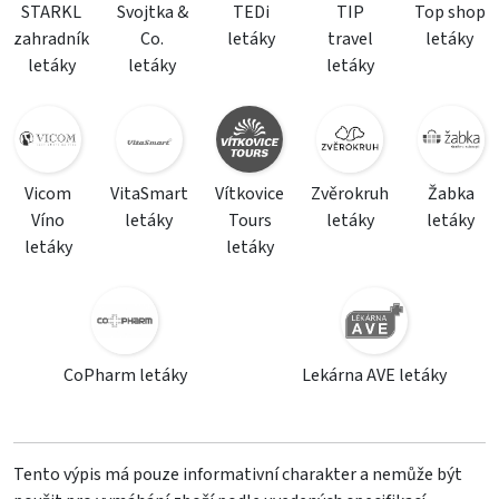
STARKL
Svojtka &
TEDi
TIP
Top shop
zahradník
Co.
letáky
travel
letáky
letáky
letáky
letáky
Vicom
VitaSmart
Vítkovice
Zvěrokruh
Žabka
Víno
letáky
Tours
letáky
letáky
letáky
letáky
CoPharm letáky
Lekárna AVE letáky
Tento výpis má pouze informativní charakter a nemůže být