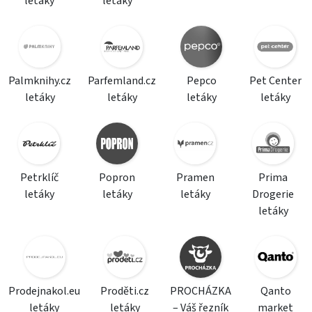
letáky
letáky
Palmknihy.cz
Parfemland.cz
Pepco
Pet Center
letáky
letáky
letáky
letáky
Petrklíč
Popron
Pramen
Prima
letáky
letáky
letáky
Drogerie
letáky
Prodejnakol.eu
Proděti.cz
PROCHÁZKA
Qanto
letáky
letáky
– Váš řezník
market