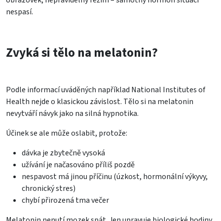
nespasí.
Zvyká si tělo na melatonin?
Podle informací uváděných například National Institutes of
Health nejde o klasickou závislost. Tělo si na melatonin
nevytváří návyk jako na silná hypnotika.
Účinek se ale může oslabit, protože:
dávka je zbytečně vysoká
užívání je načasováno příliš pozdě
nespavost má jinou příčinu (úzkost, hormonální výkyvy,
chronický stres)
chybí přirozená tma večer
Melatonin nenutí mozek spát. Jen upravuje biologické hodiny.