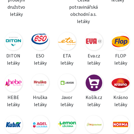
družstvo
potravinářská
letáky
obchodní a.s.
letáky
DITON
ESO
ETA
Eva.cz
FLOP
letáky
letáky
letáky
letáky
letáky
HEBE
Hruška
Javor
Košík.cz
Krásno
letáky
letáky
letáky
letáky
letáky