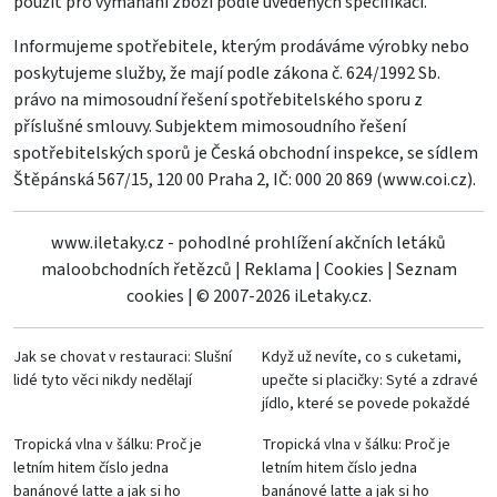
použit pro vymáhání zboží podle uvedených specifikací.
Informujeme spotřebitele, kterým prodáváme výrobky nebo
poskytujeme služby, že mají podle zákona č. 624/1992 Sb.
právo na mimosoudní řešení spotřebitelského sporu z
příslušné smlouvy. Subjektem mimosoudního řešení
spotřebitelských sporů je Česká obchodní inspekce, se sídlem
Štěpánská 567/15, 120 00 Praha 2, IČ: 000 20 869 (
www.coi.cz
).
www.iletaky.cz - pohodlné prohlížení akčních letáků
maloobchodních řetězců
|
Reklama
|
Cookies
|
Seznam
cookies
|
© 2007-2026 iLetaky.cz.
Jak se chovat v restauraci: Slušní
Když už nevíte, co s cuketami,
lidé tyto věci nikdy nedělají
upečte si placičky: Syté a zdravé
jídlo, které se povede pokaždé
Tropická vlna v šálku: Proč je
Tropická vlna v šálku: Proč je
letním hitem číslo jedna
letním hitem číslo jedna
banánové latte a jak si ho
banánové latte a jak si ho