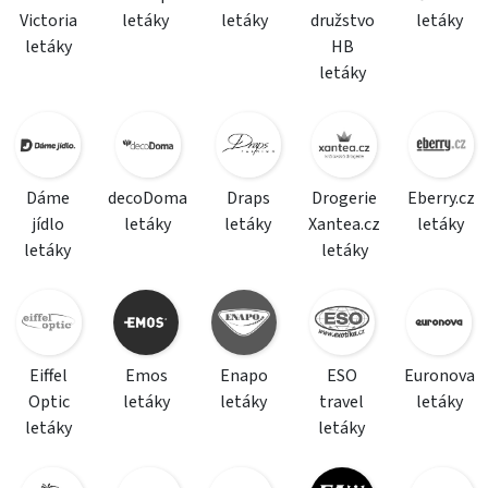
Victoria
letáky
letáky
družstvo
letáky
letáky
HB
letáky
Dáme
decoDoma
Draps
Drogerie
Eberry.cz
jídlo
letáky
letáky
Xantea.cz
letáky
letáky
letáky
Eiffel
Emos
Enapo
ESO
Euronova
Optic
letáky
letáky
travel
letáky
letáky
letáky