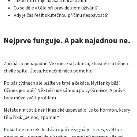
Jakou roli hraje dávka a načasování?
Co se děje v těle při pravidelném užívání?
Kdy je čas řešit skutečnou příčinu nespavosti?
Nejprve funguje. A pak najednou ne.
Začíná to nenápadně. Vezmete si tabletu, zhasnete a během
chvíle spíte. Úleva. Konečně něco pomohlo.
Po pár týdnech ale ležíte ve tmě a čekáte. Myšlenky běží.
Účinek je slabší. Někteří lidé sáhnou po vyšší dávce. A právě
tady může začít problém.
Melatonin totiž není klasické uspávadlo. Je to hormon, který
tělu říká: „Je noc, zpomal.“
Pokud ale mozek dostává opačné signály – stres, světlo z
obrazovek, nepravidelný režim – samotný hormon situaci