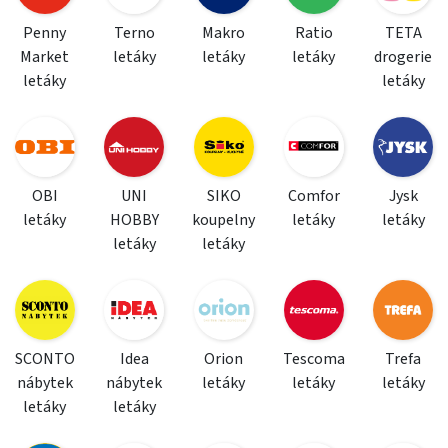
Penny
Terno
Makro
Ratio
TETA
Market
letáky
letáky
letáky
drogerie
letáky
letáky
OBI
UNI
SIKO
Comfor
Jysk
letáky
HOBBY
koupelny
letáky
letáky
letáky
letáky
SCONTO
Idea
Orion
Tescoma
Trefa
nábytek
nábytek
letáky
letáky
letáky
letáky
letáky