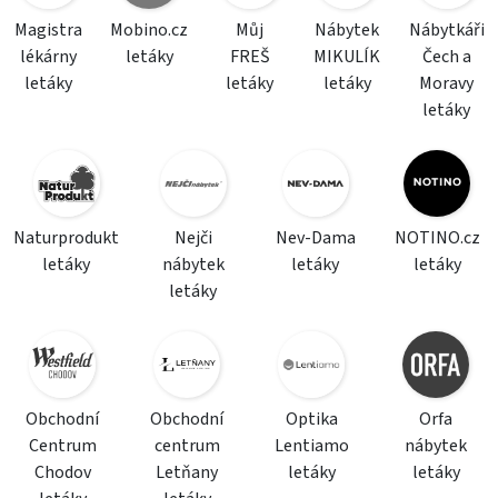
Magistra
Mobino.cz
Můj
Nábytek
Nábytkáři
lékárny
letáky
FREŠ
MIKULÍK
Čech a
letáky
letáky
letáky
Moravy
letáky
Naturprodukt
Nejči
Nev-Dama
NOTINO.cz
letáky
nábytek
letáky
letáky
letáky
Obchodní
Obchodní
Optika
Orfa
Centrum
centrum
Lentiamo
nábytek
Chodov
Letňany
letáky
letáky