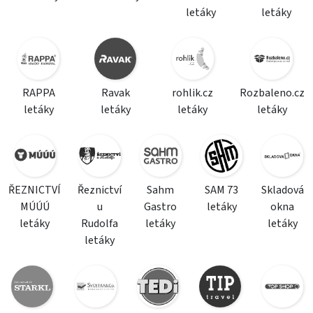
letáky
letáky
RAPPA
Ravak
rohlik.cz
Rozbaleno.cz
letáky
letáky
letáky
letáky
ŘEZNICTVÍ
Řeznictví
Sahm
SAM 73
Skladová
MÚÚÚ
u
Gastro
letáky
okna
letáky
Rudolfa
letáky
letáky
letáky