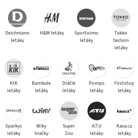
Deichmann
H&M letáky
Sportisimo
Takko
letáky
letáky
fashion
letáky
KIK
Bambule
Dráčik
Pompo
Firststop
letáky
letáky
letáky
letáky
letáky
Sparkys
Wiky
Super
A.T.U
Kasa.cz
letáky
hračky
Zoo
letáky
letáky