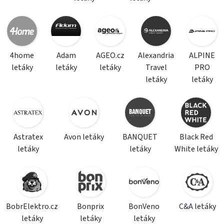
4home
Adam
AGEO.cz
Alexandria
ALPINE
letáky
letáky
letáky
Travel
PRO
letáky
letáky
Astratex
Avon letáky
BANQUET
Black Red
letáky
letáky
White letáky
BobrElektro.cz
Bonprix
BonVeno
C&A letáky
letáky
letáky
letáky