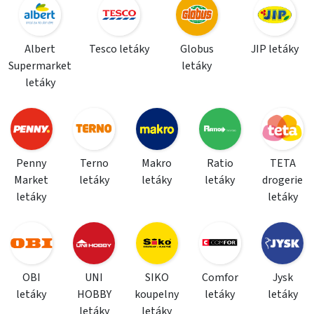
Albert
Tesco letáky
Globus
JIP letáky
Supermarket
letáky
letáky
Penny
Terno
Makro
Ratio
TETA
Market
letáky
letáky
letáky
drogerie
letáky
letáky
OBI
UNI
SIKO
Comfor
Jysk
letáky
HOBBY
koupelny
letáky
letáky
letáky
letáky