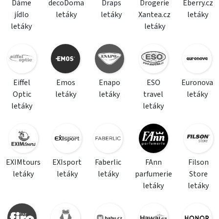
Dáme
decoDoma
Draps
Drogerie
Eberry.cz
jídlo
letáky
letáky
Xantea.cz
letáky
letáky
letáky
Eiffel
Emos
Enapo
ESO
Euronova
Optic
letáky
letáky
travel
letáky
letáky
letáky
EXIMtours
EXIsport
Faberlic
FAnn
Filson
letáky
letáky
letáky
parfumerie
Store
letáky
letáky