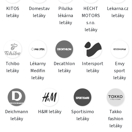
KITOS
Domestav
Pilulka
HECHT
Lekarna.cz
letáky
letáky
lékárna
MOTORS
letáky
letáky
s.r.o.
letáky
Tchibo
Lékarny
Decathlon
Intersport
Envy
letáky
Medifin
letáky
letáky
sport
letáky
letáky
Deichmann
H&M letáky
Sportisimo
Takko
letáky
letáky
fashion
letáky