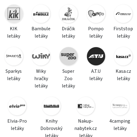
KIK
Bambule
Dráčik
Pompo
Firststop
letáky
letáky
letáky
letáky
letáky
Sparkys
Wiky
Super
A.T.U
Kasa.cz
letáky
hračky
Zoo
letáky
letáky
letáky
letáky
Elvia-Pro
Knihy
Nakup-
4camping
letáky
Dobrovský
nabytek.cz
letáky
letáky
letáky