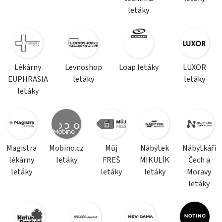
letáky
Lékárny
Levnoshop
Loap letáky
LUXOR
EUPHRASIA
letáky
letáky
letáky
Magistra
Mobino.cz
Můj
Nábytek
Nábytkáři
lékárny
letáky
FREŠ
MIKULÍK
Čech a
letáky
letáky
letáky
Moravy
letáky