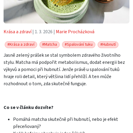
Krása a zdraví
| 1. 3. 2026 |
Marie Procházková
#Krása a zdraví
#Matcha
#Spalování tuku
#Hubnutí
Jasně zelený prášek se stal symbolem zdravého životního
stylu. Matcha má podpořit metabolismus, dodat energii bez
výkyvů a pomoci při hubnutí. Jenže právě u spalování tuků
hraje roli detail, který většina lidí přehlíží. A ten může
rozhodnout o tom, zda skutečně funguje.
Co se v článku dozvíte?
Pomáhá matcha skutečně při hubnutí, nebo je efekt
přeceňovaný?