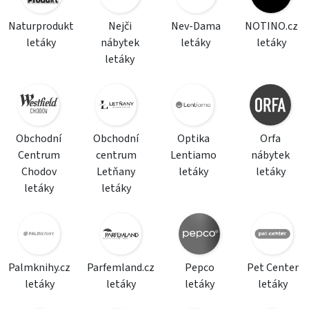
Naturprodukt
Nejči
Nev-Dama
NOTINO.cz
letáky
nábytek
letáky
letáky
letáky
Obchodní
Obchodní
Optika
Orfa
Centrum
centrum
Lentiamo
nábytek
Chodov
Letňany
letáky
letáky
letáky
letáky
Palmknihy.cz
Parfemland.cz
Pepco
Pet Center
letáky
letáky
letáky
letáky