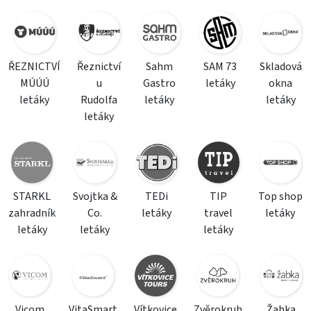
ŘEZNICTVÍ
Řeznictví
Sahm
SAM 73
Skladová
MÚÚÚ
u
Gastro
letáky
okna
letáky
Rudolfa
letáky
letáky
letáky
STARKL
Svojtka &
TEDi
TIP
Top shop
zahradník
Co.
letáky
travel
letáky
letáky
letáky
letáky
Vicom
VitaSmart
Vítkovice
Zvěrokruh
Žabka