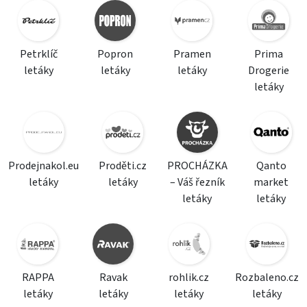
Petrklíč
Popron
Pramen
Prima
letáky
letáky
letáky
Drogerie
letáky
Prodejnakol.eu
Proděti.cz
PROCHÁZKA
Qanto
letáky
letáky
– Váš řezník
market
letáky
letáky
RAPPA
Ravak
rohlik.cz
Rozbaleno.cz
letáky
letáky
letáky
letáky