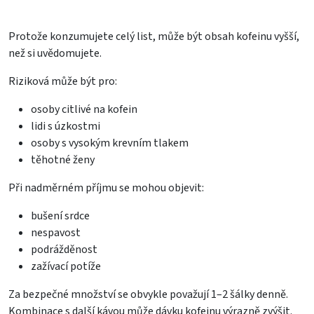
Protože konzumujete celý list, může být obsah kofeinu vyšší,
než si uvědomujete.
Riziková může být pro:
osoby citlivé na kofein
lidi s úzkostmi
osoby s vysokým krevním tlakem
těhotné ženy
Při nadměrném příjmu se mohou objevit:
bušení srdce
nespavost
podrážděnost
zažívací potíže
Za bezpečné množství se obvykle považují 1–2 šálky denně.
Kombinace s další kávou může dávku kofeinu výrazně zvýšit.