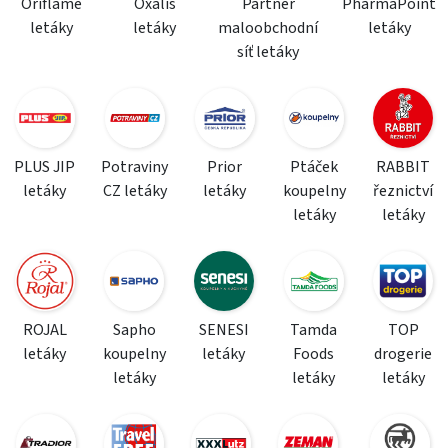
Oriflame
Oxalis
Partner
PharmaPoint
letáky
letáky
maloobchodní
letáky
síť letáky
PLUS JIP
Potraviny
Prior
Ptáček
RABBIT
letáky
CZ letáky
letáky
koupelny
řeznictví
letáky
letáky
ROJAL
Sapho
SENESI
Tamda
TOP
letáky
koupelny
letáky
Foods
drogerie
letáky
letáky
letáky