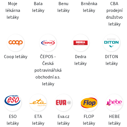
Moje
Bala
Benu
Brněnka
CBA
lékárna
letáky
letáky
letáky
prodejní
letáky
družstvo
letáky
Coop letáky
ČEPOS -
Dedra
DITON
Česká
letáky
letáky
potravinářská
obchodní a.s.
letáky
ESO
ETA
Eva.cz
FLOP
HEBE
letáky
letáky
letáky
letáky
letáky