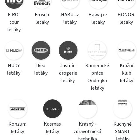
FIRO-
Frosch
HABU.cz
Hawaj.cz
HONOR
tour
letáky
letáky
letáky
letáky
letáky
HUDY
Ikea
Jasmín
Kamenické
Knižní
letáky
letáky
drogerie
práce
klub
letáky
Ondrejka
letáky
letáky
Konzum
Kosmas
Krásný -
Kuchyně
letáky
letáky
zdravotnická
SMART
technika
letáky