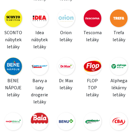
SCONTO
Idea
Orion
Tescoma
Trefa
nábytek
nábytek
letáky
letáky
letáky
letáky
letáky
BENE
Barvy a
Dr. Max
FLOP
Alphega
NÁPOJE
laky
letáky
TOP
lékárny
letáky
drogerie
letáky
letáky
letáky