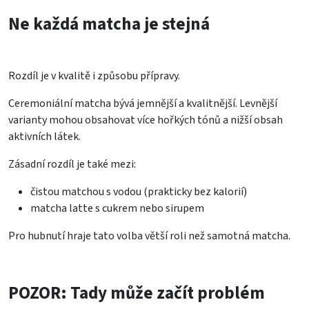
Ne každá matcha je stejná
Rozdíl je v kvalitě i způsobu přípravy.
Ceremoniální matcha bývá jemnější a kvalitnější. Levnější
varianty mohou obsahovat více hořkých tónů a nižší obsah
aktivních látek.
Zásadní rozdíl je také mezi:
čistou matchou s vodou (prakticky bez kalorií)
matcha latte s cukrem nebo sirupem
Pro hubnutí hraje tato volba větší roli než samotná matcha.
POZOR: Tady může začít problém