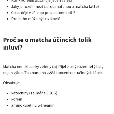
Kolik kofeinu obsahuje jeden šálek?
Jaký je rozdíl mezi čistou matchou a matcha latte?
Co se děje v těle po pravidelném pití?
Pro koho může být riziková?
Proč se o matcha účincích tolik
mluví?
Matcha není klasický zelený čaj. Pijete celý rozemletý list,
nejen výluh. To znamená vyšší koncentraci účinných látek.
Obsahuje:
katechiny (zejména EGCG)
kofein
aminokyselinu L-theanin