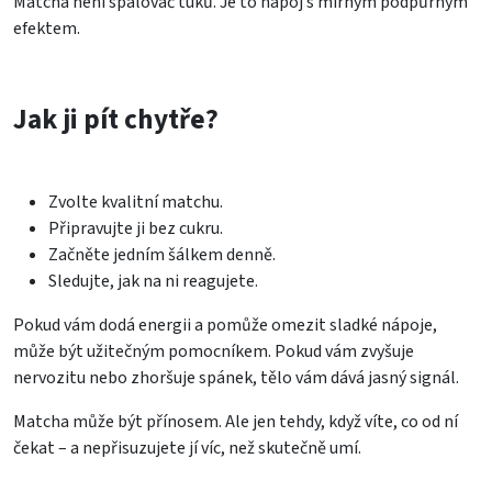
Matcha není spalovač tuků. Je to nápoj s mírným podpůrným
efektem.
Jak ji pít chytře?
Zvolte kvalitní matchu.
Připravujte ji bez cukru.
Začněte jedním šálkem denně.
Sledujte, jak na ni reagujete.
Pokud vám dodá energii a pomůže omezit sladké nápoje,
může být užitečným pomocníkem. Pokud vám zvyšuje
nervozitu nebo zhoršuje spánek, tělo vám dává jasný signál.
Matcha může být přínosem. Ale jen tehdy, když víte, co od ní
čekat – a nepřisuzujete jí víc, než skutečně umí.