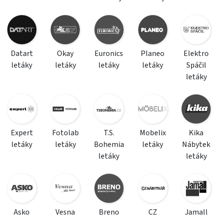
Datart
Okay
Euronics
Planeo
Elektro
letáky
letáky
letáky
letáky
Spáčil
letáky
Expert
Fotolab
T.S.
Mobelix
Kika
letáky
letáky
Bohemia
letáky
Nábytek
letáky
letáky
Asko
Vesna
Breno
CZ
Jamall