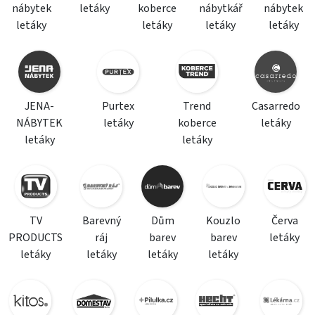
nábytek
letáky
koberce
nábytkář
nábytek
letáky
letáky
letáky
letáky
JENA-
Purtex
Trend
Casarredo
NÁBYTEK
letáky
koberce
letáky
letáky
letáky
TV
Barevný
Dům
Kouzlo
Červa
PRODUCTS
ráj
barev
barev
letáky
letáky
letáky
letáky
letáky