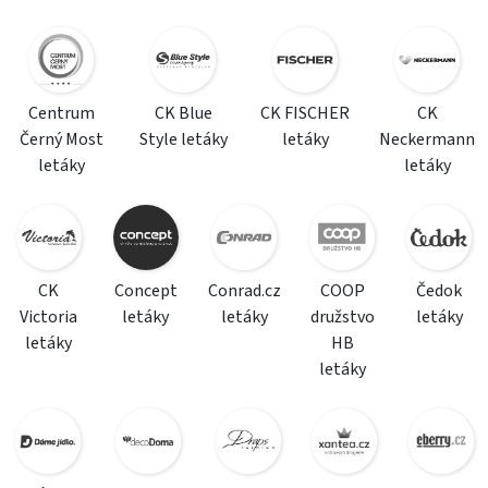
Centrum
CK Blue
CK FISCHER
CK
Černý Most
Style letáky
letáky
Neckermann
letáky
letáky
CK
Concept
Conrad.cz
COOP
Čedok
Victoria
letáky
letáky
družstvo
letáky
letáky
HB
letáky