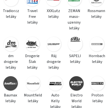
Tradior.cz
Travel
XXXLutz
ZEMAN
Rossmann
letáky
Free
letáky
maso-
letáky
letáky
uzeniny
letáky
dm
Drogerie
Ráj
SAPELI
Hornbach
drogerie
Šlak
drogerie
letáky
letáky
letáky
letáky
letáky
Baumax
Mountfield
Auto
Electro
Proton
letáky
letáky
Kelly
World
letáky
letáky
letáky