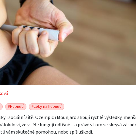
ková
#Hubnutí
#Léky na hubnutí
ky i sociální sítě. Ozempic i Mounjaro slibují rychlé výsledky, menš
málokdo ví, že v těle fungují odlišně – a právě v tom se skrývá zásad
stli vám skutečně pomohou, nebo spíš uškodí.