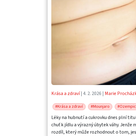
Krása a zdraví
| 4. 2. 2026 |
Marie Procház
#Krása a zdraví
#Mounjaro
#Ozempic
Léky na hubnutí a cukrovku dnes plní titul
chuť k jídlu a výrazný úbytek váhy. Jenže 
rozdíl, který může rozhodnout o tom, je