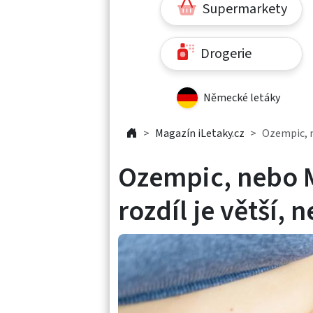
Supermarkety
Drogerie
Německé letáky
Magazín iLetaky.cz
Ozempic, ne
Ozempic, nebo M
rozdíl je větší, n