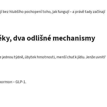
ají bez hlubšího pochopení toho, jak fungují – a právě tady začínají
léky, dva odlišné mechanismy
 jednou týdně, úbytek hmotnosti, menší chuť k jídlu. Jenže uvnitř
hormon – GLP-1.