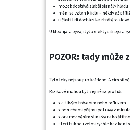
mozek dostává slabší signály hladu
mění se vztah k jídlu – někdy až příli
u části lidí dochází ke ztrátě svalov
U Mounjara bývají tyto efekty silnější a r
POZOR: tady může z
Tyto léky nejsou pro každého. A čím silněj
Rizikové mohou být zejména pro lidi:
s citlivým trávením nebo refluxem
s poruchami příjmu potravy v minulo
s onemocněním slinivky nebo štítné
kteří hubnou velmi rychle bez kontro