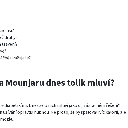
ě liší?
než druhý?
a trávení?
ové?
léčbě uvažujete?
a Mounjaru dnes tolik mluví?
vně diabetikům. Dnes se o nich mluví jako o „zázračném řešení“
ch užívání opravdu hubnou. Ne proto, že by spalovali víc kalorií, ale
v mozku.