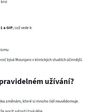
 krvi
1 a GIP
, což vede k:
lismu
roč bývá Mounjaro v klinických studiích účinnější.
i pravidelném užívání?
lika změnám, které si mnoho lidí neuvědomuje.
že pocit sytosti trvá déle