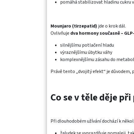
pomáhá stabilizovat hladinu cukru v
Mounjaro (tirzepatid)
jde o krok dál.
Ovlivňuje
dva hormony současně – GLP-
silnějšímu potlačení hladu
výraznějšímu úbytku váhy
komplexnějšímu zásahu do metabo
Právě tento „dvojitý efekt“ je důvodem, p
Co se v těle děje př
Při dlouhodobém užívání dochází k něko
žaludek se vyprazdňuje pomaleji, tak