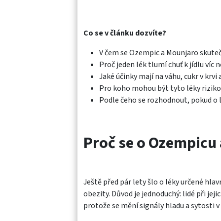
Co se v článku dozvíte?
V čem se Ozempic a Mounjaro skutečn
Proč jeden lék tlumí chuť k jídlu víc 
Jaké účinky mají na váhu, cukr v krvi 
Pro koho mohou být tyto léky rizik
Podle čeho se rozhodnout, pokud o 
Proč se o Ozempicu 
Ještě před pár lety šlo o léky určené hla
obezity. Důvod je jednoduchý: lidé při jeji
protože se mění signály hladu a sytosti 