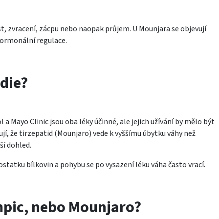
t, zvracení, zácpu nebo naopak průjem. U Mounjara se objevují
 hormonální regulace.
udie?
a Mayo Clinic jsou oba léky účinné, ale jejich užívání by mělo být
jí, že tirzepatid (Mounjaro) vede k vyššímu úbytku váhy než
ší dohled.
dostatku bílkovin a pohybu se po vysazení léku váha často vrací.
empic, nebo Mounjaro?