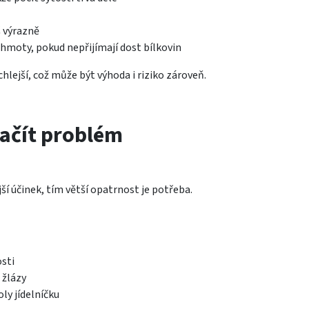
š výrazně
é hmoty, pokud nepřijímají dost bílkovin
ychlejší, což může být výhoda i riziko zároveň.
ačít problém
ší účinek, tím větší opatrnost je potřeba.
sti
 žlázy
ly jídelníčku