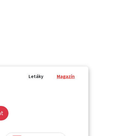
Letáky
Magazín
at