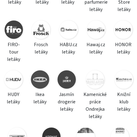
letáky
letáky
letáky
parfumerie
Store
letáky
letáky
FIRO-
Frosch
HABU.cz
Hawaj.cz
HONOR
tour
letáky
letáky
letáky
letáky
letáky
HUDY
Ikea
Jasmín
Kamenické
Knižní
letáky
letáky
drogerie
práce
klub
letáky
Ondrejka
letáky
letáky