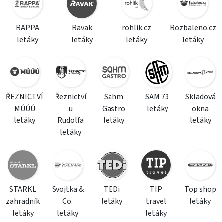
RAPPA
Ravak
rohlik.cz
Rozbaleno.cz
letáky
letáky
letáky
letáky
ŘEZNICTVÍ
Řeznictví
Sahm
SAM 73
Skladová
MÚÚÚ
u
Gastro
letáky
okna
letáky
Rudolfa
letáky
letáky
letáky
STARKL
Svojtka &
TEDi
TIP
Top shop
zahradník
Co.
letáky
travel
letáky
letáky
letáky
letáky