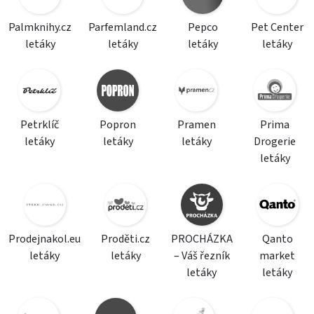
Palmknihy.cz
Parfemland.cz
Pepco
Pet Center
letáky
letáky
letáky
letáky
Petrklíč
Popron
Pramen
Prima
letáky
letáky
letáky
Drogerie
letáky
Prodejnakol.eu
Proděti.cz
PROCHÁZKA
Qanto
letáky
letáky
– Váš řezník
market
letáky
letáky