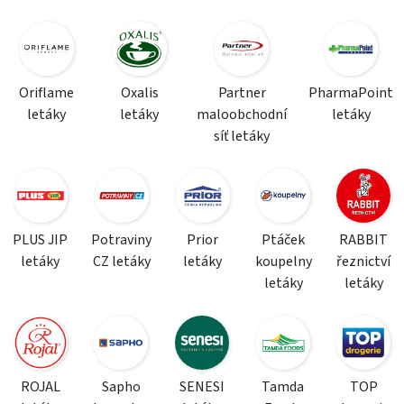
Oriflame
Oxalis
Partner
PharmaPoint
letáky
letáky
maloobchodní
letáky
síť letáky
PLUS JIP
Potraviny
Prior
Ptáček
RABBIT
letáky
CZ letáky
letáky
koupelny
řeznictví
letáky
letáky
ROJAL
Sapho
SENESI
Tamda
TOP