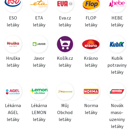
ESO
ETA
Eva.cz
FLOP
HEBE
letáky
letáky
letáky
letáky
letáky
Hruška
Javor
Košík.cz
Krásno
Kubík
letáky
letáky
letáky
letáky
potraviny
letáky
Lékárna
Lékárna
Můj
Norma
Novák
AGEL
LEMON
Obchod
letáky
maso-
letáky
letáky
letáky
uzeniny
letáky