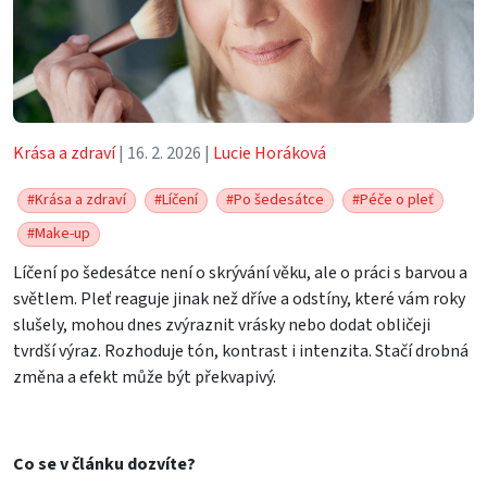
Krása a zdraví
| 16. 2. 2026 |
Lucie Horáková
#Krása a zdraví
#Líčení
#Po šedesátce
#Péče o pleť
#Make-up
Líčení po šedesátce není o skrývání věku, ale o práci s barvou a
světlem. Pleť reaguje jinak než dříve a odstíny, které vám roky
slušely, mohou dnes zvýraznit vrásky nebo dodat obličeji
tvrdší výraz. Rozhoduje tón, kontrast i intenzita. Stačí drobná
změna a efekt může být překvapivý.
Co se v článku dozvíte?