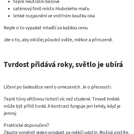
teplé neutrální béžové
saténový finiš místo hlubokého matu
lehké rozjasnění ve vnitřním koutku oka
Nejde o to vypadat mladší za každou cenu.
Jde o to, aby obličej působil svěže, měkce a přirozeně.
Tvrdost přidává roky, světlo je ubírá
Líčení po šedesátce není o omezeních. Je o přesnosti.
Teplé tóny většinou lichotí víc než studené. Tmavě hnědá
může být příliš tvrdá. A kontrast funguje jen tehdy, když je
jemný.
Praktické doporučení?
Zkuste vyměnit jeden produkt za měkčí odstín. Možná zjistíte,