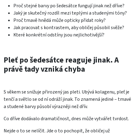
Proč stejné barvy po šedesátce fungují jinak než dříve?
Jaký je skutečný rozdíl mezi teplými a studenými tóny?
Proč tmavě hnědá může opticky přidat roky?
Jak pracovat s kontrastem, aby obličej působil svěže?
Které konkrétní odstíny jsou nejlichotivější?
Pleť po šedesátce reaguje jinak. A
právě tady vzniká chyba
S věkem se snižuje přirozený jas pleti. Ubývá kolagenu, pleť je
tenčí a světlo se od ní odráží jinak. To znamená jediné – tmavé
a studené barvy působí výrazněji než dřív.
Co dříve dodávalo dramatičnost, dnes může vytvářet tvrdost.
Nejde o to se nelíčit. Jde o to pochopit, že obličej už