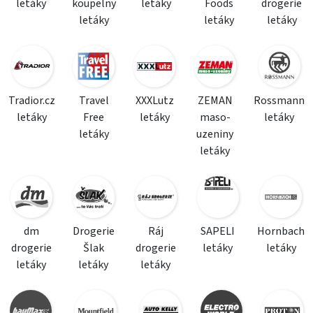
letáky
koupelny
letáky
Foods
drogerie
letáky
letáky
letáky
Tradior.cz
Travel
XXXLutz
ZEMAN
Rossmann
letáky
Free
letáky
maso-
letáky
letáky
uzeniny
letáky
dm
Drogerie
Ráj
SAPELI
Hornbach
drogerie
Šlak
drogerie
letáky
letáky
letáky
letáky
letáky