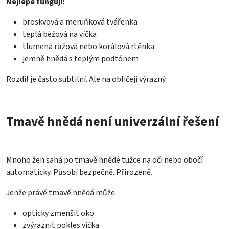
Nejlépe fungují:
broskvová a meruňková tvářenka
teplá béžová na víčka
tlumená růžová nebo korálová rtěnka
jemně hnědá s teplým podtónem
Rozdíl je často subtilní. Ale na obličeji výrazný.
Tmavě hnědá není univerzální řešení
Mnoho žen sahá po tmavě hnědé tužce na oči nebo obočí
automaticky. Působí bezpečně. Přirozeně.
Jenže právě tmavě hnědá může:
opticky zmenšit oko
zvýraznit pokles víčka