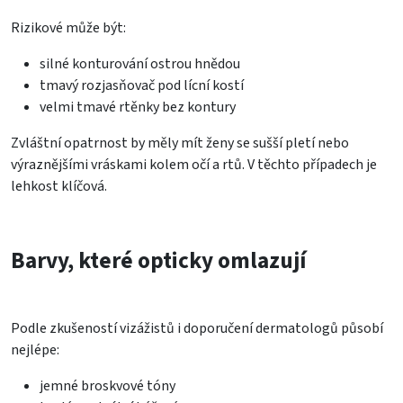
Rizikové může být:
silné konturování ostrou hnědou
tmavý rozjasňovač pod lícní kostí
velmi tmavé rtěnky bez kontury
Zvláštní opatrnost by měly mít ženy se sušší pletí nebo
výraznějšími vráskami kolem očí a rtů. V těchto případech je
lehkost klíčová.
Barvy, které opticky omlazují
Podle zkušeností vizážistů i doporučení dermatologů působí
nejlépe:
jemné broskvové tóny