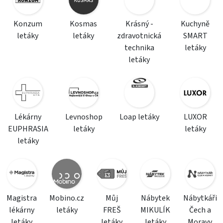
Konzum
Kosmas
Krásný -
Kuchyně
letáky
letáky
zdravotnická
SMART
technika
letáky
letáky
Lékárny
Levnoshop
Loap letáky
LUXOR
EUPHRASIA
letáky
letáky
letáky
Magistra
Mobino.cz
Můj
Nábytek
Nábytkáři
lékárny
letáky
FREŠ
MIKULÍK
Čech a
letáky
letáky
letáky
Moravy