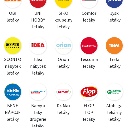
OBI
UNI
SIKO
Comfor
Jysk
letáky
HOBBY
koupelny
letáky
letáky
letáky
letáky
SCONTO
Idea
Orion
Tescoma
Trefa
nábytek
nábytek
letáky
letáky
letáky
letáky
letáky
BENE
Barvy a
Dr. Max
FLOP
Alphega
NÁPOJE
laky
letáky
TOP
lékárny
letáky
drogerie
letáky
letáky
letáky