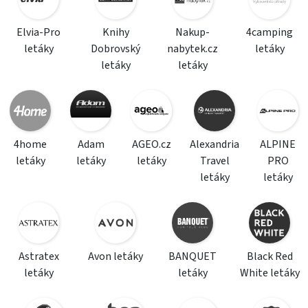
Elvia-Pro
Knihy
Nakup-
4camping
letáky
Dobrovský
nabytek.cz
letáky
letáky
letáky
4home
Adam
AGEO.cz
Alexandria
ALPINE
letáky
letáky
letáky
Travel
PRO
letáky
letáky
Astratex
Avon letáky
BANQUET
Black Red
letáky
letáky
White letáky