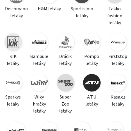
Deichmann
H&M letáky
Sportisimo
Takko
letáky
letáky
fashion
letáky
KIK
Bambule
Dráčik
Pompo
Firststop
letáky
letáky
letáky
letáky
letáky
Sparkys
Wiky
Super
A.T.U
Kasa.cz
letáky
hračky
Zoo
letáky
letáky
letáky
letáky