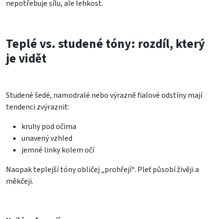
nepotřebuje sílu, ale lehkost.
Teplé vs. studené tóny: rozdíl, který
je vidět
Studené šedé, namodralé nebo výrazně fialové odstíny mají
tendenci zvýraznit:
kruhy pod očima
unavený vzhled
jemné linky kolem očí
Naopak teplejší tóny obličej „prohřejí“. Pleť působí živěji a
měkčeji.