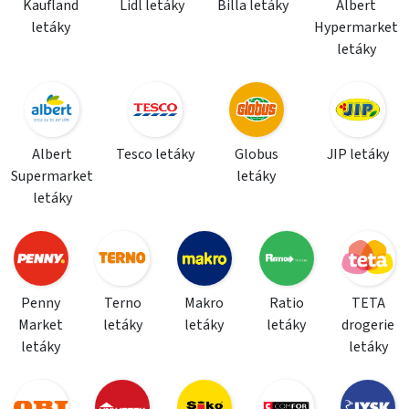
Kaufland
Lidl letáky
Billa letáky
Albert
letáky
Hypermarket
letáky
Albert
Tesco letáky
Globus
JIP letáky
Supermarket
letáky
letáky
Penny
Terno
Makro
Ratio
TETA
Market
letáky
letáky
letáky
drogerie
letáky
letáky