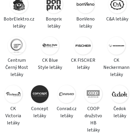
BobrElektro.cz
Bonprix
BonVeno
C&A letáky
letáky
letáky
letáky
Centrum
CK Blue
CK FISCHER
CK
Černý Most
Style letáky
letáky
Neckermann
letáky
letáky
CK
Concept
Conrad.cz
COOP
Čedok
Victoria
letáky
letáky
družstvo
letáky
letáky
HB
letáky