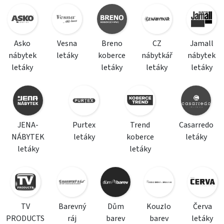
Asko
Vesna
Breno
CZ
Jamall
nábytek
letáky
koberce
nábytkář
nábytek
letáky
letáky
letáky
letáky
JENA-
Purtex
Trend
Casarredo
NÁBYTEK
letáky
koberce
letáky
letáky
letáky
TV
Barevný
Dům
Kouzlo
Červa
PRODUCTS
ráj
barev
barev
letáky