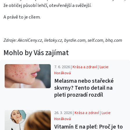
že obličej působí lehčí, otevřenější a svěžejší.
A právě to je cílem.
Zdroje: AkcniCeny.cz, iletaky.cz, byrdie.com, self.com, bhq.com
Mohlo by Vás zajímat
7. 6. 2026 |
Krása a zdraví
|
Lucie
Horáková
Melasma nebo stařecké
skvrny? Tento detail na
pleti prozradí rozdíl
26. 3. 2026 |
Krása a zdraví
|
Lucie
Horáková
Vitamín E na pleť: Proč je to