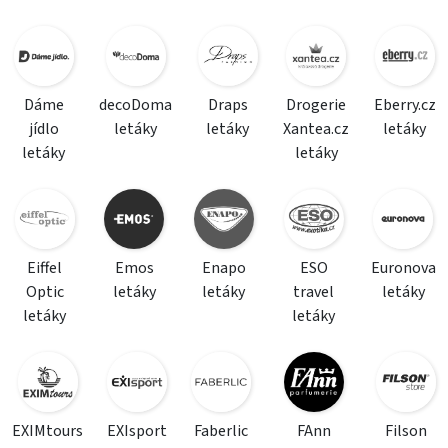
Dáme
decoDoma
Draps
Drogerie
Eberry.cz
jídlo
letáky
letáky
Xantea.cz
letáky
letáky
letáky
Eiffel
Emos
Enapo
ESO
Euronova
Optic
letáky
letáky
travel
letáky
letáky
letáky
EXIMtours
EXIsport
Faberlic
FAnn
Filson