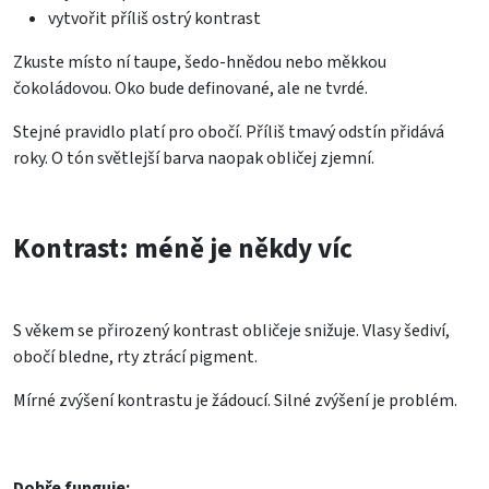
vytvořit příliš ostrý kontrast
Zkuste místo ní taupe, šedo-hnědou nebo měkkou
čokoládovou. Oko bude definované, ale ne tvrdé.
Stejné pravidlo platí pro obočí. Příliš tmavý odstín přidává
roky. O tón světlejší barva naopak obličej zjemní.
Kontrast: méně je někdy víc
S věkem se přirozený kontrast obličeje snižuje. Vlasy šediví,
obočí bledne, rty ztrácí pigment.
Mírné zvýšení kontrastu je žádoucí. Silné zvýšení je problém.
Dobře funguje: