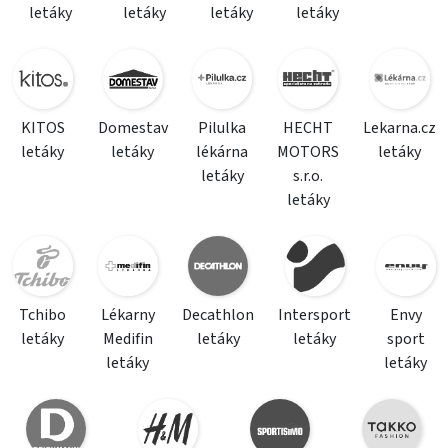
letáky
letáky
letáky
letáky
KITOS
Domestav
Pilulka
HECHT
Lekarna.cz
letáky
letáky
lékárna
MOTORS
letáky
letáky
s.r.o.
letáky
Tchibo
Lékarny
Decathlon
Intersport
Envy
letáky
Medifin
letáky
letáky
sport
letáky
letáky