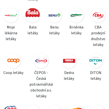
Moje
Bala
Benu
Brněnka
CBA
lékárna
letáky
letáky
letáky
prodejní
letáky
družstvo
letáky
Coop letáky
ČEPOS -
Dedra
DITON
Česká
letáky
letáky
potravinářská
obchodní a.s.
letáky