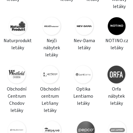
letáky
Naturprodukt
Nejči
Nev-Dama
NOTINO.cz
letáky
nábytek
letáky
letáky
letáky
Obchodní
Obchodní
Optika
Orfa
Centrum
centrum
Lentiamo
nábytek
Chodov
Letňany
letáky
letáky
letáky
letáky