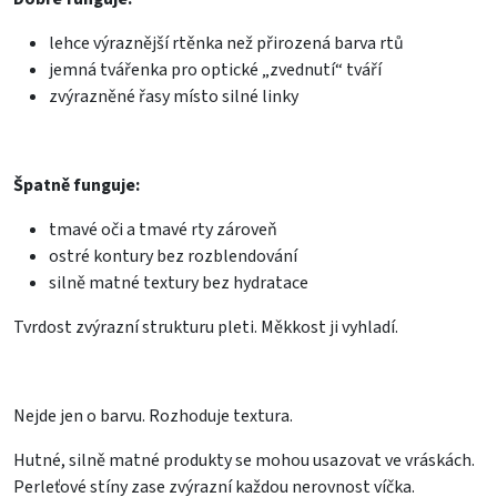
lehce výraznější rtěnka než přirozená barva rtů
jemná tvářenka pro optické „zvednutí“ tváří
zvýrazněné řasy místo silné linky
Špatně funguje:
tmavé oči a tmavé rty zároveň
ostré kontury bez rozblendování
silně matné textury bez hydratace
Tvrdost zvýrazní strukturu pleti. Měkkost ji vyhladí.
Nejde jen o barvu. Rozhoduje textura.
Hutné, silně matné produkty se mohou usazovat ve vráskách.
Perleťové stíny zase zvýrazní každou nerovnost víčka.