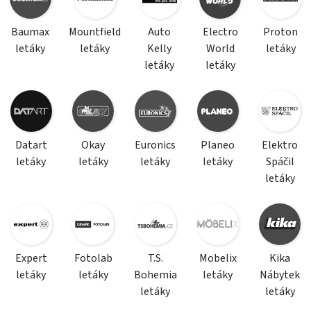
Baumax
Mountfield
Auto
Electro
Proton
letáky
letáky
Kelly
World
letáky
letáky
letáky
Datart
Okay
Euronics
Planeo
Elektro
letáky
letáky
letáky
letáky
Spáčil
letáky
Expert
Fotolab
T.S.
Mobelix
Kika
letáky
letáky
Bohemia
letáky
Nábytek
letáky
letáky