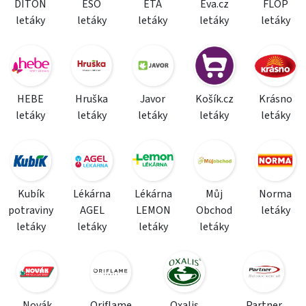
DITON
ESO
ETA
Eva.cz
FLOP
letáky
letáky
letáky
letáky
letáky
HEBE
Hruška
Javor
Košík.cz
Krásno
letáky
letáky
letáky
letáky
letáky
Kubík
Lékárna
Lékárna
Můj
Norma
potraviny
AGEL
LEMON
Obchod
letáky
letáky
letáky
letáky
letáky
Novák
Oriflame
Oxalis
Partner