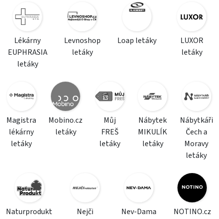
Lékárny
Levnoshop
Loap letáky
LUXOR
EUPHRASIA
letáky
letáky
letáky
Magistra
Mobino.cz
Můj
Nábytek
Nábytkáři
lékárny
letáky
FREŠ
MIKULÍK
Čech a
letáky
letáky
letáky
Moravy
letáky
Naturprodukt
Nejči
Nev-Dama
NOTINO.cz