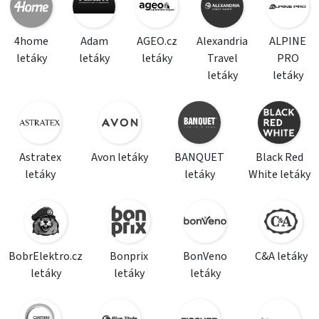
4home
Adam
AGEO.cz
Alexandria
ALPINE
letáky
letáky
letáky
Travel
PRO
letáky
letáky
Astratex
Avon letáky
BANQUET
Black Red
letáky
letáky
White letáky
BobrElektro.cz
Bonprix
BonVeno
C&A letáky
letáky
letáky
letáky