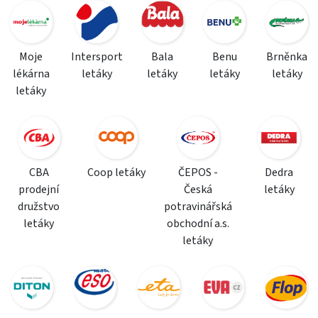
Moje
Intersport
Bala
Benu
Brněnka
lékárna
letáky
letáky
letáky
letáky
letáky
CBA
Coop letáky
ČEPOS -
Dedra
prodejní
Česká
letáky
družstvo
potravinářská
letáky
obchodní a.s.
letáky