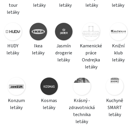
tour
letáky
letáky
letáky
letáky
letáky
HUDY
Ikea
Jasmín
Kamenické
Knižní
letáky
letáky
drogerie
práce
klub
letáky
Ondrejka
letáky
letáky
Konzum
Kosmas
Krásný -
Kuchyně
letáky
letáky
zdravotnická
SMART
technika
letáky
letáky