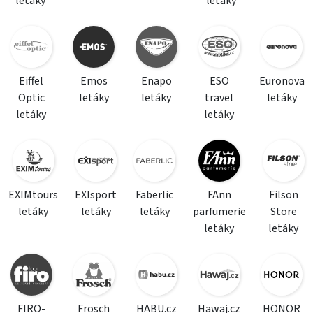
letáky
letáky
Eiffel
Emos
Enapo
ESO
Euronova
Optic
letáky
letáky
travel
letáky
letáky
letáky
EXIMtours
EXIsport
Faberlic
FAnn
Filson
letáky
letáky
letáky
parfumerie
Store
letáky
letáky
FIRO-
Frosch
HABU.cz
Hawaj.cz
HONOR