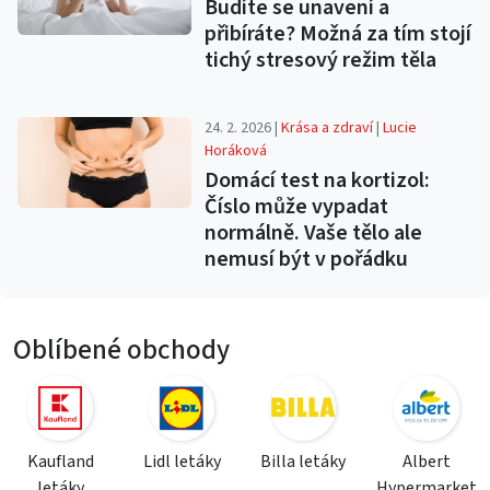
Budíte se unavení a
přibíráte? Možná za tím stojí
tichý stresový režim těla
24. 2. 2026 |
Krása a zdraví
|
Lucie
Horáková
Domácí test na kortizol:
Číslo může vypadat
normálně. Vaše tělo ale
nemusí být v pořádku
Oblíbené obchody
Kaufland
Lidl letáky
Billa letáky
Albert
letáky
Hypermarket