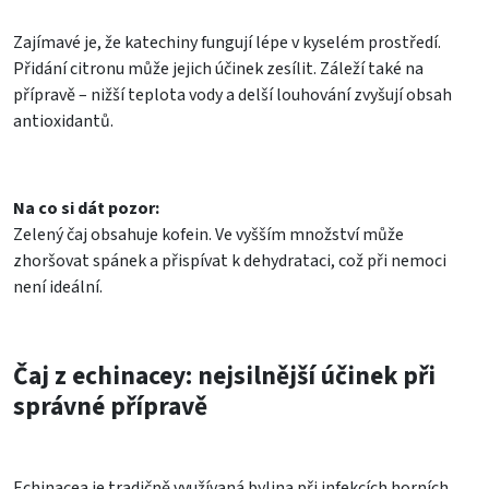
Zajímavé je, že katechiny fungují lépe v kyselém prostředí.
Přidání citronu může jejich účinek zesílit. Záleží také na
přípravě – nižší teplota vody a delší louhování zvyšují obsah
antioxidantů.
Na co si dát pozor:
Zelený čaj obsahuje kofein. Ve vyšším množství může
zhoršovat spánek a přispívat k dehydrataci, což při nemoci
není ideální.
Čaj z echinacey: nejsilnější účinek při
správné přípravě
Echinacea je tradičně využívaná bylina při infekcích horních