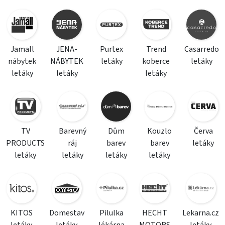
Jamall
JENA-
Purtex
Trend
Casarredo
nábytek
NÁBYTEK
letáky
koberce
letáky
letáky
letáky
letáky
TV
Barevný
Dům
Kouzlo
Červa
PRODUCTS
ráj
barev
barev
letáky
letáky
letáky
letáky
letáky
KITOS
Domestav
Pilulka
HECHT
Lekarna.cz
letáky
letáky
lékárna
MOTORS
letáky