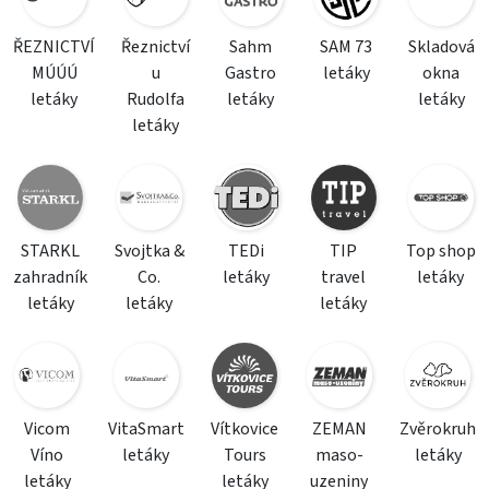
ŘEZNICTVÍ
Řeznictví
Sahm
SAM 73
Skladová
MÚÚÚ
u
Gastro
letáky
okna
letáky
Rudolfa
letáky
letáky
letáky
STARKL
Svojtka &
TEDi
TIP
Top shop
zahradník
Co.
letáky
travel
letáky
letáky
letáky
letáky
Vicom
VitaSmart
Vítkovice
ZEMAN
Zvěrokruh
Víno
letáky
Tours
maso-
letáky
letáky
letáky
uzeniny