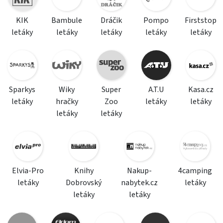
KIK
Bambule
Dráčik
Pompo
Firststop
letáky
letáky
letáky
letáky
letáky
Sparkys
Wiky
Super
A.T.U
Kasa.cz
letáky
hračky
Zoo
letáky
letáky
letáky
letáky
Elvia-Pro
Knihy
Nakup-
4camping
letáky
Dobrovský
nabytek.cz
letáky
letáky
letáky