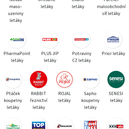
maso-
letáky
letáky
maloobchodní
uzeniny
síť letáky
letáky
PharmaPoint
PLUS JIP
Potraviny
Prior letáky
letáky
letáky
CZ letáky
Ptáček
RABBIT
ROJAL
Sapho
SENESI
koupelny
řeznictví
letáky
koupelny
letáky
letáky
letáky
letáky