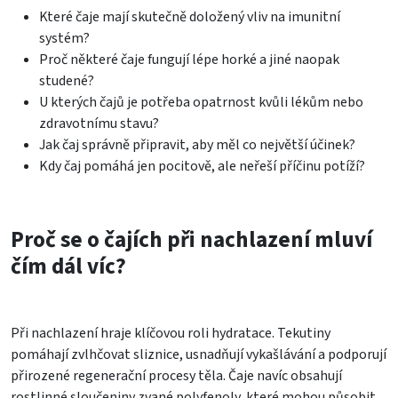
Které čaje mají skutečně doložený vliv na imunitní
systém?
Proč některé čaje fungují lépe horké a jiné naopak
studené?
U kterých čajů je potřeba opatrnost kvůli lékům nebo
zdravotnímu stavu?
Jak čaj správně připravit, aby měl co největší účinek?
Kdy čaj pomáhá jen pocitově, ale neřeší příčinu potíží?
Proč se o čajích při nachlazení mluví
čím dál víc?
Při nachlazení hraje klíčovou roli hydratace. Tekutiny
pomáhají zvlhčovat sliznice, usnadňují vykašlávání a podporují
přirozené regenerační procesy těla. Čaje navíc obsahují
rostlinné sloučeniny zvané polyfenoly, které mohou působit