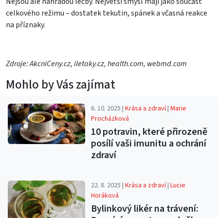
Nejsou ale náhradou léčby. Největší smysl mají jako součást
celkového režimu – dostatek tekutin, spánek a včasná reakce
na příznaky.
Zdroje: AkcniCeny.cz, iletaky.cz, health.com, webmd.com
Mohlo by Vás zajímat
6. 10. 2025 |
Krása a zdraví
|
Marie
Procházková
10 potravin, které přirozeně
posílí vaši imunitu a ochrání
zdraví
22. 8. 2025 |
Krása a zdraví
|
Lucie
Horáková
Bylinkový likér na trávení: