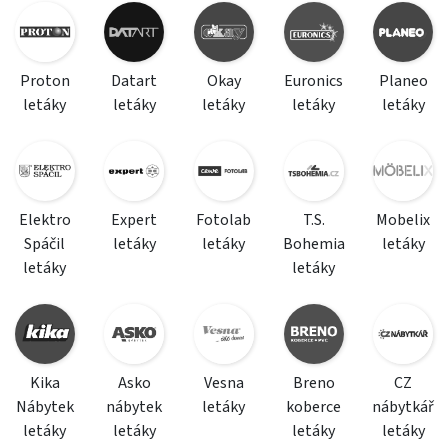
Proton
Datart
Okay
Euronics
Planeo
letáky
letáky
letáky
letáky
letáky
Elektro
Expert
Fotolab
T.S.
Mobelix
Spáčil
letáky
letáky
Bohemia
letáky
letáky
letáky
Kika
Asko
Vesna
Breno
CZ
Nábytek
nábytek
letáky
koberce
nábytkář
letáky
letáky
letáky
letáky