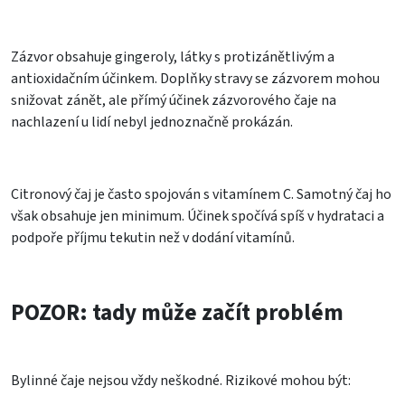
Zázvor obsahuje gingeroly, látky s protizánětlivým a
antioxidačním účinkem. Doplňky stravy se zázvorem mohou
snižovat zánět, ale přímý účinek zázvorového čaje na
nachlazení u lidí nebyl jednoznačně prokázán.
Citronový čaj je často spojován s vitamínem C. Samotný čaj ho
však obsahuje jen minimum. Účinek spočívá spíš v hydrataci a
podpoře příjmu tekutin než v dodání vitamínů.
POZOR: tady může začít problém
Bylinné čaje nejsou vždy neškodné. Rizikové mohou být: