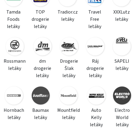
Tamda
TOP
Tradior.cz
Travel
XXXLutz
Foods
drogerie
letáky
Free
letáky
letáky
letáky
letáky
Rossmann
dm
Drogerie
Ráj
SAPELI
letáky
drogerie
Šlak
drogerie
letáky
letáky
letáky
letáky
Hornbach
Baumax
Mountfield
Auto
Electro
letáky
letáky
letáky
Kelly
World
letáky
letáky