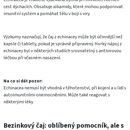
cest dýchacích. Obsahuje alkamidy, které mohou podporovat
imunitní systém a pomáhat tělu v boji s viry.
Výzkumy naznačují, že čaj z echinacey může být účinnější než
kapsle či tablety, pokud je správně připravený. Horký nápoj z
echinacey byl v některých studiích srovnatelný s antivirovou
léčbou při včasném nasazení.
Na co si dát pozor:
Echinacea nemusí být vhodná v těhotenství, při kojení a u lidí s
autoimunitními onemocněními. Může také reagovat s
některými léky.
Bezinkový čaj: oblíbený pomocník, ale s