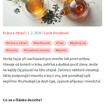
Krása a zdraví
| 1. 2. 2026 |
Lucie Horáková
#Krása a zdraví
#Nachlazení
#Čaje
#Bylinný čaj
#Imunita
#Oslabená imunita
#Bylinky
Horký čaj je při nachlazení pro mnoho lidí první volbou.
Ulevuje od bolesti v krku, zahřívá a dodává pocit úlevy. Jenže
ne každý čaj působí na tělo stejně. Zatímco některé obsahují
látky podporující imunitu a boj s viry, jiné pomáhají spíš
nepřímo. Rozhodující je druh čaje, způsob přípravy i množství.
Co se v článku dozvíte?