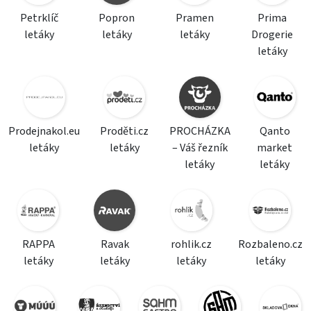
Petrklíč
Popron
Pramen
Prima
letáky
letáky
letáky
Drogerie
letáky
Prodejnakol.eu
Proděti.cz
PROCHÁZKA
Qanto
letáky
letáky
– Váš řezník
market
letáky
letáky
RAPPA
Ravak
rohlik.cz
Rozbaleno.cz
letáky
letáky
letáky
letáky