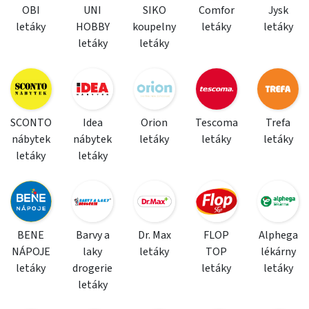
OBI
UNI
SIKO
Comfor
Jysk
letáky
HOBBY
koupelny
letáky
letáky
letáky
letáky
SCONTO
Idea
Orion
Tescoma
Trefa
nábytek
nábytek
letáky
letáky
letáky
letáky
letáky
BENE
Barvy a
Dr. Max
FLOP
Alphega
NÁPOJE
laky
letáky
TOP
lékárny
letáky
drogerie
letáky
letáky
letáky