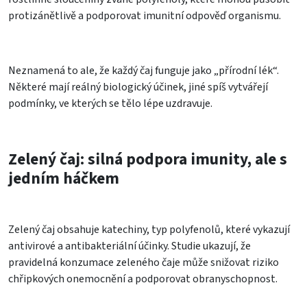
protizánětlivě a podporovat imunitní odpověď organismu.
Neznamená to ale, že každý čaj funguje jako „přírodní lék“.
Některé mají reálný biologický účinek, jiné spíš vytvářejí
podmínky, ve kterých se tělo lépe uzdravuje.
Zelený čaj: silná podpora imunity, ale s
jedním háčkem
Zelený čaj obsahuje katechiny, typ polyfenolů, které vykazují
antivirové a antibakteriální účinky. Studie ukazují, že
pravidelná konzumace zeleného čaje může snižovat riziko
chřipkových onemocnění a podporovat obranyschopnost.