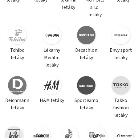
letáky
s.r.o.
letáky
Tchibo
Lékarny
Decathlon
Envy sport
letáky
Medifin
letáky
letáky
letáky
Deichmann
H&M letáky
Sportisimo
Takko
letáky
letáky
fashion
letáky