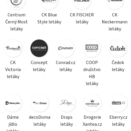
Centrum
CK Blue
CK FISCHER
CK
Černý Most
Style letáky
letáky
Neckermann
letáky
letáky
CK
Concept
Conrad.cz
COOP
Čedok
Victoria
letáky
letáky
družstvo
letáky
letáky
HB
letáky
Dáme
decoDoma
Draps
Drogerie
Eberry.cz
jídlo
letáky
letáky
Xantea.cz
letáky