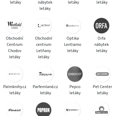
letáky
nábytek
letáky
letáky
letáky
Obchodní
Obchodní
Optika
Orfa
Centrum
centrum
Lentiamo
nábytek
Chodov
Letňany
letáky
letáky
letáky
letáky
Palmknihy.cz
Parfemland.cz
Pepco
Pet Center
letáky
letáky
letáky
letáky