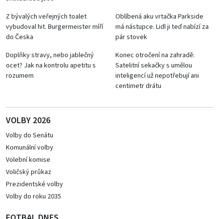
Z bývalých veřejných toalet
Oblíbená aku vrtačka Parkside
vybudoval hit. Burgermeister míří
má nástupce. Lidl ji teď nabízí za
do Česka
pár stovek
Doplňky stravy, nebo jablečný
Konec otročení na zahradě:
ocet? Jak na kontrolu apetitu s
Satelitní sekačky s umělou
rozumem
inteligencí už nepotřebují ani
centimetr drátu
VOLBY 2026
Volby do Senátu
Komunální volby
Volební komise
Voličský průkaz
Prezidentské volby
Volby do roku 2035
FOTBAL DNES