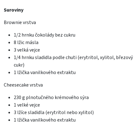
Suroviny
Brownie vrstva
1/2 hrnku čokolády bez cukru
8 lžic másla
3 velká vejce
1/4 hrnku sladidla podle chuti (erytritol, xylitol, březový
cukr)
1 lžička vanilkového extraktu
Cheesecake vrstva
230 g plnotučného krémového sýra
1 velké vejce
3 lžíce sladidla (erytritol nebo xylitol)
1 lžička vanilkového extraktu