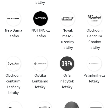
letáky
Nev-Dama
NOTINO.cz
Novák
Obchodní
letáky
letáky
maso-
Centrum
uzeniny
Chodov
letáky
letáky
Obchodní
Optika
Orfa
Palmknihy.cz
centrum
Lentiamo
nábytek
letáky
Letňany
letáky
letáky
letáky