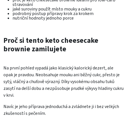
stravování
jaké suroviny použít místo mouky a cukru
podrobný postup přípravy krok za krokem
nutriční hodnoty jednoho porce
Proč si tento keto cheesecake
brownie zamilujete
Na první pohled vypadá jako klasický kalorický dezert, ale
opak je pravdou. Neobsahuje mouku ani běžný cukr, přesto je
sytý, vláčný a chuťově výrazný. Díky vysokému obsahu tuků
zasytí na delší dobu a nezpůsobuje prudké výkyvy hladiny cukru
v krvi.
Navíc je jeho příprava jednoduchá a zvládnete ji i bez velkých
zkušeností s pečením.