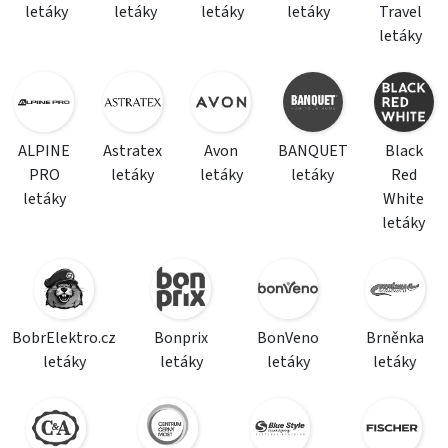
letáky
letáky
letáky
letáky
Travel
letáky
ALPINE
Astratex
Avon
BANQUET
Black
PRO
letáky
letáky
letáky
Red
letáky
White
letáky
BobrElektro.cz
Bonprix
BonVeno
Brněnka
letáky
letáky
letáky
letáky