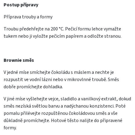
Postup přípravy
Příprava trouby a formy
Troubu předehřejte na 200 °C. Pečicí formu lehce vymažte
tukem nebo ji vyložte pečicím papírem a odložte stranou.
Brownie směs
V jedné míse smíchejte čokoládu s máslem a nechte je
rozpustit ve vodní lázni nebo v mikrovlnné troubě. Směs
dobře promíchejte dohladka.
V jiné míse vyšlehejte vejce, sladidlo a vanilkový extrakt, dokud
směs nezíská světlou barvu a nadýchanou konzistenci. Poté
pomalu přilévejte rozpuštěnou čokoládovou směs a vše
důkladně promíchejte. Hotové těsto nalijte do připravené
formy.