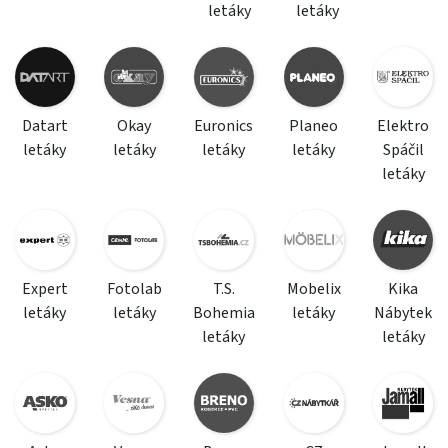
letáky
letáky
Datart
Okay
Euronics
Planeo
Elektro
letáky
letáky
letáky
letáky
Spáčil
letáky
Expert
Fotolab
T.S.
Mobelix
Kika
letáky
letáky
Bohemia
letáky
Nábytek
letáky
letáky