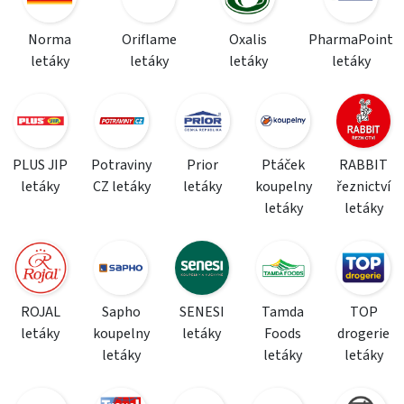
Norma
Oriflame
Oxalis
PharmaPoint
letáky
letáky
letáky
letáky
PLUS JIP
Potraviny
Prior
Ptáček
RABBIT
letáky
CZ letáky
letáky
koupelny
řeznictví
letáky
letáky
ROJAL
Sapho
SENESI
Tamda
TOP
letáky
koupelny
letáky
Foods
drogerie
letáky
letáky
letáky