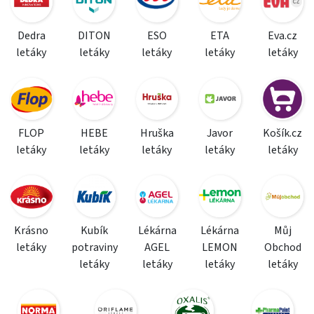
Dedra
DITON
ESO
ETA
Eva.cz
letáky
letáky
letáky
letáky
letáky
FLOP
HEBE
Hruška
Javor
Košík.cz
letáky
letáky
letáky
letáky
letáky
Krásno
Kubík
Lékárna
Lékárna
Můj
letáky
potraviny
AGEL
LEMON
Obchod
letáky
letáky
letáky
letáky