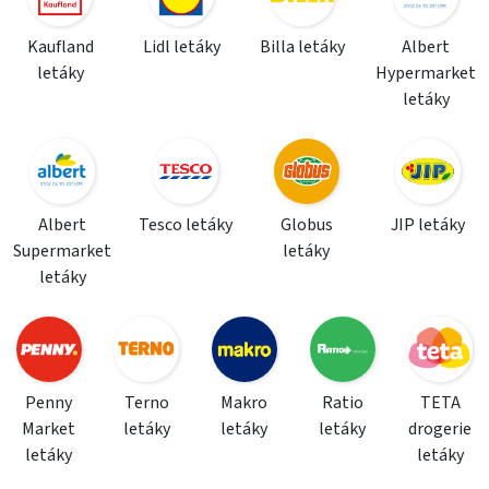
Kaufland
Lidl letáky
Billa letáky
Albert
letáky
Hypermarket
letáky
Albert
Tesco letáky
Globus
JIP letáky
Supermarket
letáky
letáky
Penny
Terno
Makro
Ratio
TETA
Market
letáky
letáky
letáky
drogerie
letáky
letáky