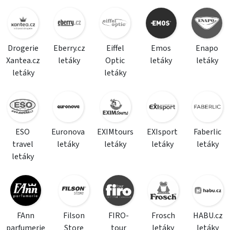
Drogerie
Eberry.cz
Eiffel
Emos
Enapo
Xantea.cz
letáky
Optic
letáky
letáky
letáky
letáky
ESO
Euronova
EXIMtours
EXIsport
Faberlic
travel
letáky
letáky
letáky
letáky
letáky
FAnn
Filson
FIRO-
Frosch
HABU.cz
parfumerie
Store
tour
letáky
letáky