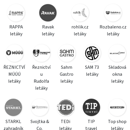
RAPPA
Ravak
rohlik.cz
Rozbaleno.cz
letáky
letáky
letáky
letáky
ŘEZNICTVÍ
Řeznictví
Sahm
SAM 73
Skladová
MÚÚÚ
u
Gastro
letáky
okna
letáky
Rudolfa
letáky
letáky
letáky
STARKL
Svojtka &
TEDi
TIP
Top shop
zahradník
Co.
letáky
travel
letáky