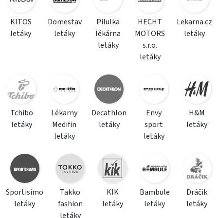
KITOS
Domestav
Pilulka
HECHT
Lekarna.cz
letáky
letáky
lékárna
MOTORS
letáky
letáky
s.r.o.
letáky
Tchibo
Lékarny
Decathlon
Envy
H&M
letáky
Medifin
letáky
sport
letáky
letáky
letáky
Sportisimo
Takko
KIK
Bambule
Dráčik
letáky
fashion
letáky
letáky
letáky
letáky