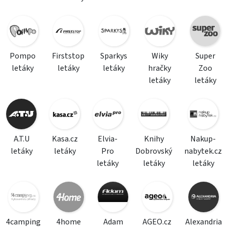
Pompo
Firststop
Sparkys
Wiky
Super
letáky
letáky
letáky
hračky
Zoo
letáky
letáky
A.T.U
Kasa.cz
Elvia-
Knihy
Nakup-
letáky
letáky
Pro
Dobrovský
nabytek.cz
letáky
letáky
letáky
4camping
4home
Adam
AGEO.cz
Alexandria