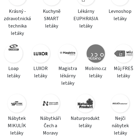
Krásný -
Kuchyně
Lékárny
Levnoshop
zdravotnická
SMART
EUPHRASIA
letáky
technika
letáky
letáky
letáky
Loap
LUXOR
Magistra
Mobino.cz
Můj FREŠ
letáky
letáky
lékárny
letáky
letáky
letáky
Nábytek
Nábytkáři
Naturprodukt
Nejči
MIKULÍK
Čech a
letáky
nábytek
letáky
Moravy
letáky