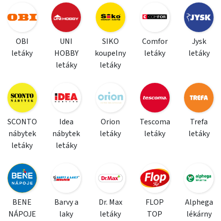
OBI
UNI
SIKO
Comfor
Jysk
letáky
HOBBY
koupelny
letáky
letáky
letáky
letáky
SCONTO
Idea
Orion
Tescoma
Trefa
nábytek
nábytek
letáky
letáky
letáky
letáky
letáky
BENE
Barvy a
Dr. Max
FLOP
Alphega
NÁPOJE
laky
letáky
TOP
lékárny