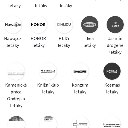
letáky
letáky
letáky
Hawaj.cz
HONOR
HUDY
Ikea
Jasmín
letáky
letáky
letáky
letáky
drogerie
letáky
Kamenické
Knižní klub
Konzum
Kosmas
práce
letáky
letáky
letáky
Ondrejka
letáky