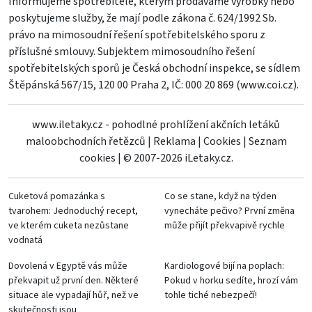
Informujeme spotřebitele, kterým prodáváme výrobky nebo
poskytujeme služby, že mají podle zákona č. 624/1992 Sb.
právo na mimosoudní řešení spotřebitelského sporu z
příslušné smlouvy. Subjektem mimosoudního řešení
spotřebitelských sporů je Česká obchodní inspekce, se sídlem
Štěpánská 567/15, 120 00 Praha 2, IČ: 000 20 869 (
www.coi.cz
).
www.iletaky.cz - pohodlné prohlížení akčních letáků
maloobchodních řetězců
|
Reklama
|
Cookies
|
Seznam
cookies
|
© 2007-2026 iLetaky.cz.
Cuketová pomazánka s
Co se stane, když na týden
tvarohem: Jednoduchý recept,
vynecháte pečivo? První změna
ve kterém cuketa nezůstane
může přijít překvapivě rychle
vodnatá
Dovolená v Egyptě vás může
Kardiologové bijí na poplach:
překvapit už první den. Některé
Pokud v horku sedíte, hrozí vám
situace ale vypadají hůř, než ve
tohle tiché nebezpečí!
skutečnosti jsou