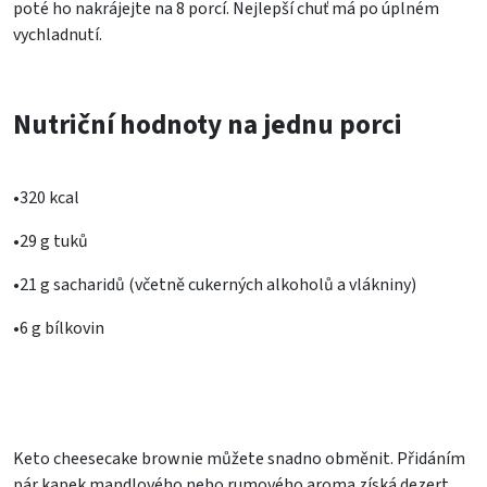
poté ho nakrájejte na 8 porcí. Nejlepší chuť má po úplném
vychladnutí.
Nutriční hodnoty na jednu porci
•320 kcal
•29 g tuků
•21 g sacharidů (včetně cukerných alkoholů a vlákniny)
•6 g bílkovin
Keto cheesecake brownie můžete snadno obměnit. Přidáním
pár kapek mandlového nebo rumového aroma získá dezert