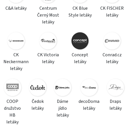
C&A letáky
Centrum
CK Blue
CK FISCHER
Černý Most
Style letáky
letáky
letáky
CK
CK Victoria
Concept
Conrad.cz
Neckermann
letáky
letáky
letáky
letáky
COOP
Čedok
Dáme
decoDoma
Draps
družstvo
letáky
jídlo
letáky
letáky
HB
letáky
letáky