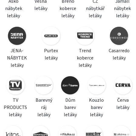
Asko
Vesna
Breno
CZ
Jamall
nábytek
letáky
koberce
nábytkář
nábytek
letáky
letáky
letáky
letáky
JENA-
Purtex
Trend
Casarredo
NÁBYTEK
letáky
koberce
letáky
letáky
letáky
TV
Barevný
Dům
Kouzlo
Červa
PRODUCTS
ráj
barev
barev
letáky
letáky
letáky
letáky
letáky