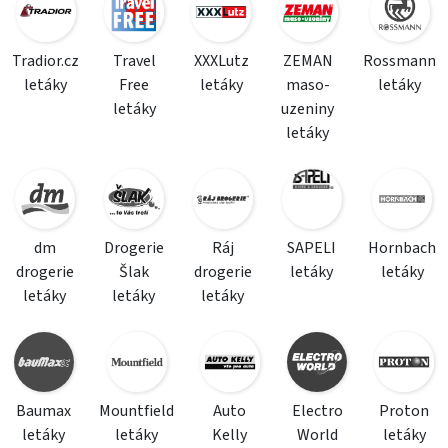
Tradior.cz
Travel
XXXLutz
ZEMAN
Rossmann
letáky
Free
letáky
maso-
letáky
letáky
uzeniny
letáky
dm
Drogerie
Ráj
SAPELI
Hornbach
drogerie
Šlak
drogerie
letáky
letáky
letáky
letáky
letáky
Baumax
Mountfield
Auto
Electro
Proton
letáky
letáky
Kelly
World
letáky