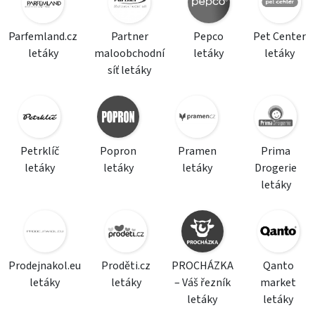
Parfemland.cz
Partner
Pepco
Pet Center
letáky
maloobchodní
letáky
letáky
síť letáky
Petrklíč
Popron
Pramen
Prima
letáky
letáky
letáky
Drogerie
letáky
Prodejnakol.eu
Proděti.cz
PROCHÁZKA
Qanto
letáky
letáky
– Váš řezník
market
letáky
letáky