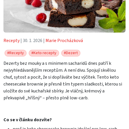
Recepty
| 30. 1. 2026 |
Marie Procházková
#Recepty
#Keto recepty
#Dezert
Dezerty bez mouky a s minimem sacharidů dnes patří k
nejvyhledávanějším receptům. A není divu. Spojují skvělou
chuť, sytost a pocit, že si dopřáváte bez výčitek. Tento keto
cheesecake brownie je přesně tím typem sladkosti, kterou si
uložíte do své kuchařské sbírky. Je vláčný, krémový a
překvapivě „hříšný“ – přesto plně low-carb.
Co se v článku dozvíte?
proč je keto cheesecake brownie ideální pro low-carb